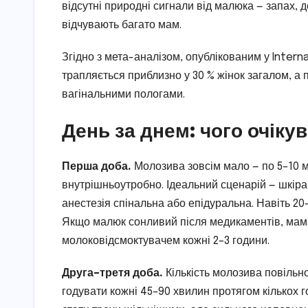
відсутні природні сигнали від малюка — запах, д
відчувають багато мам.
Згідно з мета-аналізом, опублікованим у Interna
трапляється приблизно у 30 % жінок загалом, а п
вагінальними пологами.
День за днем: чого очіку
Перша доба.
Молозива зовсім мало — по 5–10 м
внутрішньоутробно. Ідеальний сценарій — шкіра
анестезія спінальна або епідуральна. Навіть 20
Якщо малюк сонливий після медикаментів, мама
молоковідсмоктувачем кожні 2–3 години.
Друга–третя доба.
Кількість молозива повільн
годувати кожні 45–90 хвилин протягом кількох 