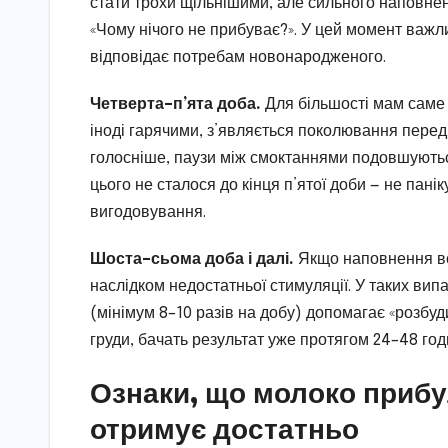
стати трохи щільнішими, але сильного наповнен
«Чому нічого не прибуває?». У цей момент важл
відповідає потребам новонародженого.
Четверта–п’ята доба.
Для більшості мам саме 
іноді гарячими, з’являється поколювання перед
голосніше, паузи між смоктаннями подовшуються
цього не сталося до кінця п’ятої доби — не пані
вигодовування.
Шоста–сьома доба і далі.
Якщо наповнення все
наслідком недостатньої стимуляції. У таких вип
(мінімум 8–10 разів на добу) допомагає «розбу
груди, бачать результат уже протягом 24–48 год
Ознаки, що молоко прибул
отримує достатньо