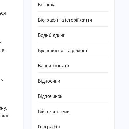
Безпека
ься
Біографії та історії життя
Бодибілдинг
я
ння
Будівництво та ремонт
Ванна кімната
».
Відносини
Відпочинок
ону,
Військові теми
анин,
Географія