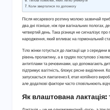
Типові помилки, яких легко уникнути
Коли звертатися по допомогу
Після кесаревого розтину молоко зазвичай приб
два дні пізніше, ніж при вагінальних пологах, 
четвертий день. Така різниця не сигналізує про
народження, який впливає на гормональний стар
Тіло жінки готується до лактації ще з середини
рівень пролактину, а в грудях поступово з’явл
антитілами та речовинами, що допомагають дити
підтримує вагітність, блокує рясне виділення. К
запускається лактагенез II, етап копійного вир
але додаткові фактори часто сповільнюють від
Як влаштована лактація: 
Лактація — це не одномоментний «пуск», а три п