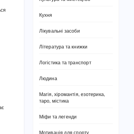
ься
Кухня
Лікувальні засоби
Література та книжки
Логістика та транспорт
Людина
Магія, хіромантія, езотерика,
таро, містика
ає
Міфи та легенди
Мотивація для спорту