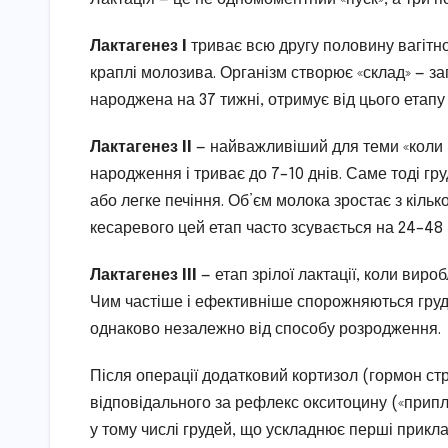
Лактагенез I
триває всю другу половину вагітно
краплі молозива. Організм створює «склад» — зап
народжена на 37 тижні, отримує від цього етапу 
Лактагенез II
— найважливіший для теми «коли п
народження і триває до 7–10 днів. Саме тоді г
або легке печіння. Об’єм молока зростає з кільк
кесаревого цей етап часто зсувається на 24–48 
Лактагенез III
— етап зрілої лактації, коли вир
Чим частіше і ефективніше спорожняються груд
однаково незалежно від способу розродження.
Після операції додатковий кортизол (гормон ст
відповідального за рефлекс окситоцину («припл
у тому числі грудей, що ускладнює перші приклад