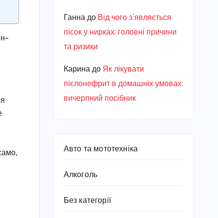
Ганна
до
Від чого з’являється
пісок у нирках: головні причини
ин–
та ризики
Карина
до
Як лікувати
пієлонефрит в домашніх умовах:
вичерпний посібник
ся
е
Авто та мототехніка
само,
Алкоголь
Без категорії