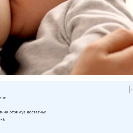
міти
итина отримує достатньо
ока