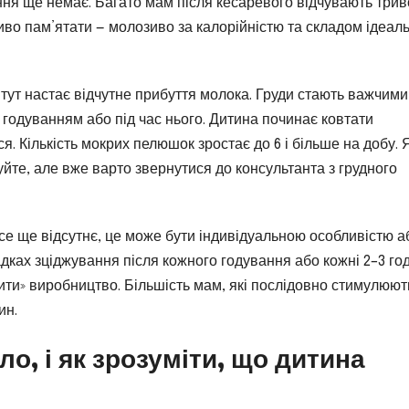
ня ще немає. Багато мам після кесаревого відчувають трив
иво пам’ятати — молозиво за калорійністю та складом ідеал
тут настає відчутне прибуття молока. Груди стають важчими
 годуванням або під час нього. Дитина починає ковтати
. Кількість мокрих пелюшок зростає до 6 і більше на добу.
куйте, але вже варто звернутися до консультанта з грудного
 ще відсутнє, це може бути індивідуальною особливістю а
адках зціджування після кожного годування або кожні 2–3 го
дити» виробництво. Більшість мам, які послідовно стимулюют
ин.
о, і як зрозуміти, що дитина