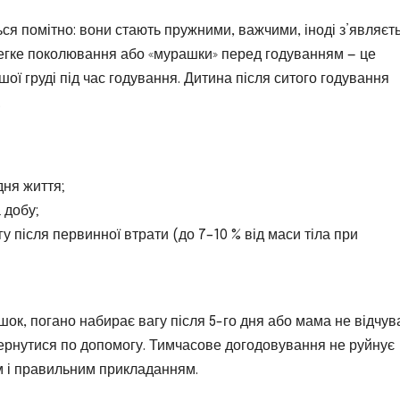
ться помітно: вони стають пружними, важчими, іноді з’являєт
легке поколювання або «мурашки» перед годуванням — це
шої груді під час годування. Дитина після ситого годування
.
дня життя;
 добу;
у після первинної втрати (до 7–10 % від маси тіла при
к, погано набирає вагу після 5-го дня або мама не відчув
звернутися по допомогу. Тимчасове догодовування не руйнує
м і правильним прикладанням.