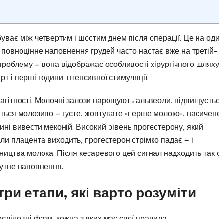
уває між четвертим і шостим днем після операції. Це на од
де повноцінне наповнення грудей часто настає вже на третій–
 проблему — вона відображає особливості хірургічного шляху
т і перші години інтенсивної стимуляції.
 вагітності. Молочні залози нарощують альвеоли, підвищуєть
яється молозиво — густе, жовтувате «перше молоко», насичен
ні вивести меконій. Високий рівень прогестерону, який
оли плацента виходить, прогестерон стрімко падає — і
обництва молока. Після кесаревого цей сигнал надходить так 
чутне наповнення.
три етапи, які варто розуміти
ослідовні фази, кожна з яких має свої правила.