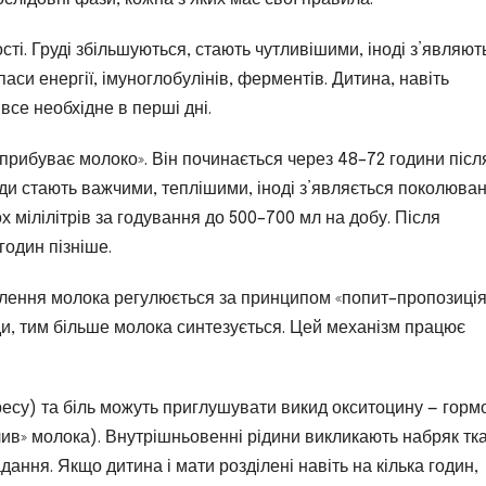
сті. Груді збільшуються, стають чутливішими, іноді з’являют
аси енергії, імуноглобулінів, ферментів. Дитина, навіть
все необхідне в перші дні.
рибуває молоко». Він починається через 48–72 години післ
руди стають важчими, теплішими, іноді з’являється поколюва
ох мілілітрів за годування до 500–700 мл на добу. Після
годин пізніше.
облення молока регулюється за принципом «попит–пропозиція
и, тим більше молока синтезується. Цей механізм працює
ресу) та біль можуть приглушувати викид окситоцину — горм
ив» молока). Внутрішньовенні рідини викликають набряк тк
ання. Якщо дитина і мати розділені навіть на кілька годин,