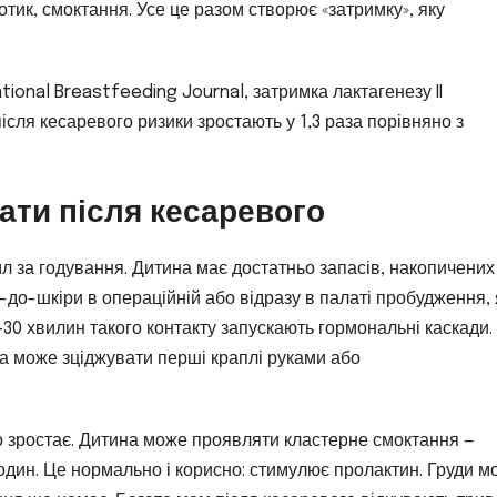
отик, смоктання. Усе це разом створює «затримку», яку
tional Breastfeeding Journal, затримка лактагенезу II
ісля кесаревого ризики зростають у 1,3 раза порівняно з
вати після кесаревого
л за годування. Дитина має достатньо запасів, накопичених
-до-шкіри в операційній або відразу в палаті пробудження,
–30 хвилин такого контакту запускають гормональні каскади.
 може зціджувати перші краплі руками або
о зростає. Дитина може проявляти кластерне смоктання —
годин. Це нормально і корисно: стимулює пролактин. Груди м