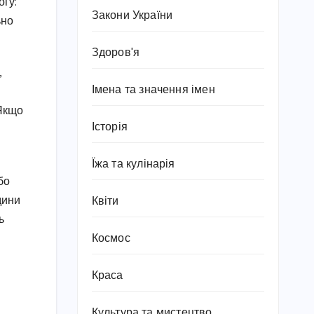
огу:
Закони України
ьно
Здоров'я
,
Імена та значення імен
 Якщо
Історія
Їжа та кулінарія
бо
дини
Квіти
ь
Космос
Краса
Культура та мистецтво