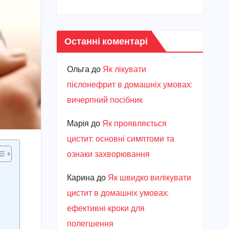
Останні коментарі
Ольга
до
Як лікувати
пієлонефрит в домашніх умовах:
вичерпний посібник
Марiя
до
Як проявляється
цистит: основні симптоми та
ознаки захворювання
Карина
до
Як швидко вилікувати
цистит в домашніх умовах:
ефективні кроки для
полегшення