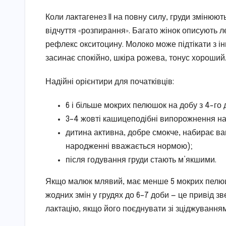
Коли лактагенез II на повну силу, груди змінюю
відчуття «розпирання». Багато жінок описують 
рефлекс окситоцину. Молоко може підтікати з ін
засинає спокійно, шкіра рожева, тонус хороший
Надійні орієнтири для початківців:
6 і більше мокрих пелюшок на добу з 4-го 
3–4 жовті кашицеподібні випорожнення на
дитина активна, добре смокче, набирає ваг
народженні вважається нормою);
після годування груди стають м’якшими.
Якщо малюк млявий, має менше 5 мокрих пелюшо
жодних змін у грудях до 6–7 доби — це привід 
лактацію, якщо його поєднувати зі зціджування