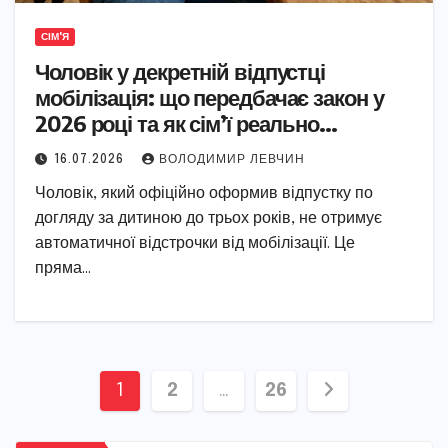
СІМ'Я
Чоловік у декретній відпустці
мобілізація: що передбачає закон у
2026 році та як сім’ї реально
захистити себе
16.07.2026
ВОЛОДИМИР ЛЕВЧИН
Чоловік, який офіційно оформив відпустку по
догляду за дитиною до трьох років, не отримує
автоматичної відстрочки від мобілізації. Це
пряма…
Пагінація
1
2
…
26
записів