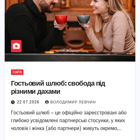
СІМ'Я
Гостьовий шлюб: свобода під
різними дахами
22.07.2026
ВОЛОДИМИР ЛЕВЧИН
Гостьовий шлюб — це офіційно зареєстровані або
глибоко усвідомлені партнерські стосунки, у яких
чоловік і жінка (або партнери) живуть окремо,…