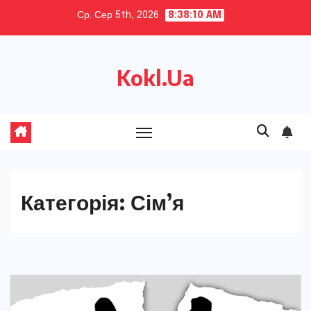
Skip
Ср. Сер 5th, 2026
8:38:12 AM
to
content
Kokl.Ua
Категорія:
Сім’я