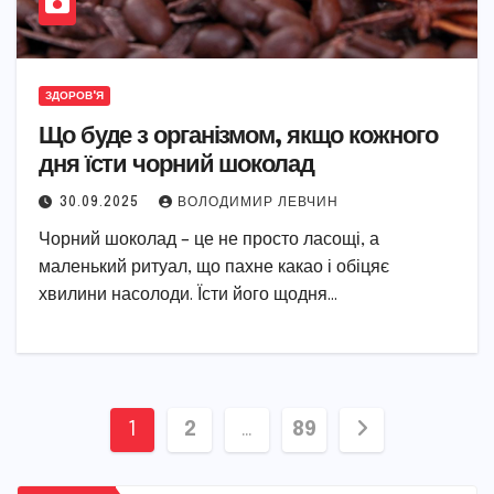
ЗДОРОВ'Я
Що буде з організмом, якщо кожного
дня їсти чорний шоколад
30.09.2025
ВОЛОДИМИР ЛЕВЧИН
Чорний шоколад – це не просто ласощі, а
маленький ритуал, що пахне какао і обіцяє
хвилини насолоди. Їсти його щодня…
Пагінація
1
2
…
89
записів