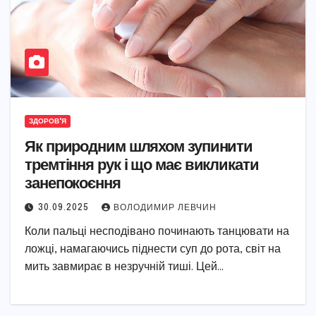
ЗДОРОВ'Я
Як природним шляхом зупинити
тремтіння рук і що має викликати
занепокоєння
30.09.2025
ВОЛОДИМИР ЛЕВЧИН
Коли пальці несподівано починають танцювати на
ложці, намагаючись піднести суп до рота, світ на
мить завмирає в незручній тиші. Цей…