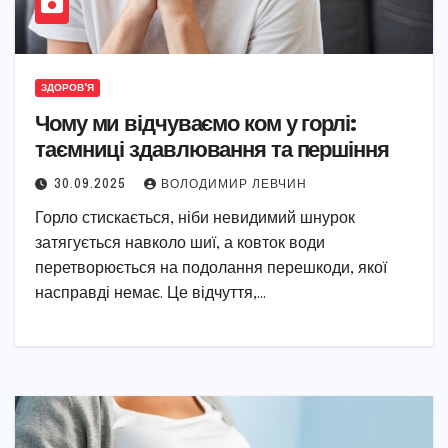
ЗДОРОВ'Я
Чому ми відчуваємо ком у горлі:
таємниці здавлювання та першіння
30.09.2025
ВОЛОДИМИР ЛЕВЧИН
Горло стискається, ніби невидимий шнурок
затягується навколо шиї, а ковток води
перетворюється на подолання перешкоди, якої
насправді немає. Це відчуття,…