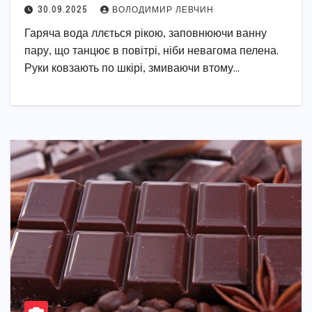
30.09.2025
ВОЛОДИМИР ЛЕВЧИН
Гаряча вода ллється рікою, заповнюючи ванну
пару, що танцює в повітрі, ніби невагома пелена.
Руки ковзають по шкірі, змиваючи втому…