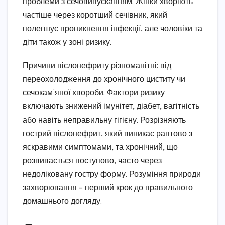
проблеми з сечовипусканням. Жінки хворіють
частіше через коротший сечівник, який
полегшує проникнення інфекції, але чоловіки та
діти також у зоні ризику.
Причини пієлонефриту різноманітні: від
переохолодження до хронічного циститу чи
сечокам’яної хвороби. Фактори ризику
включають знижений імунітет, діабет, вагітність
або навіть неправильну гігієну. Розрізняють
гострий пієлонефрит, який виникає раптово з
яскравими симптомами, та хронічний, що
розвивається поступово, часто через
недоліковану гостру форму. Розуміння природи
захворювання – перший крок до правильного
домашнього догляду.