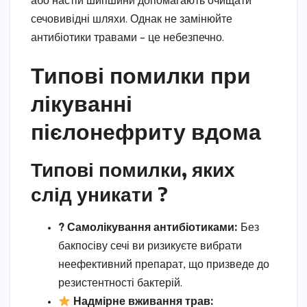
або настій шипшини допомагають очищати
сечовивідні шляхи. Однак не замінюйте
антибіотики травами – це небезпечно.
Типові помилки при
лікуванні
пієлонефриту вдома
Типові помилки, яких
слід уникати ?
? Самолікування антибіотиками:
Без
бакпосіву сечі ви ризикуєте вибрати
неефективний препарат, що призведе до
резистентності бактерій.
Надмірне вживання трав: