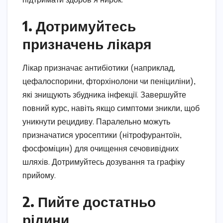
підтримати здоров’я нирок.
1. Дотримуйтесь
призначень лікаря
Лікар призначає антибіотики (наприклад,
цефалоспорини, фторхінолони чи пеніциліни),
які знищують збудника інфекції. Завершуйте
повний курс, навіть якщо симптоми зникли, щоб
уникнути рецидиву. Паралельно можуть
призначатися уросептики (нітрофурантоїн,
фосфоміцин) для очищення сечовивідних
шляхів. Дотримуйтесь дозування та графіку
прийому.
2. Пийте достатньо
рідини