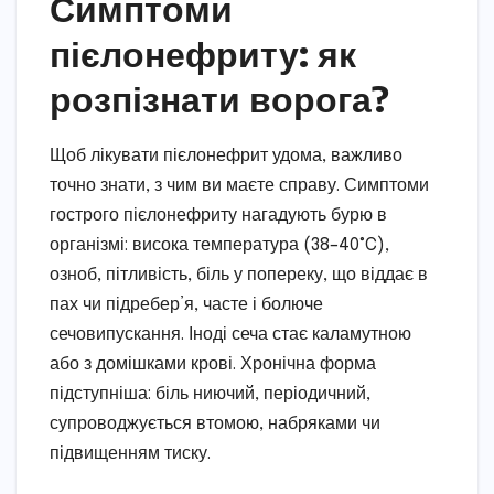
Симптоми
пієлонефриту: як
розпізнати ворога?
Щоб лікувати пієлонефрит удома, важливо
точно знати, з чим ви маєте справу. Симптоми
гострого пієлонефриту нагадують бурю в
організмі: висока температура (38–40°C),
озноб, пітливість, біль у попереку, що віддає в
пах чи підребер’я, часте і болюче
сечовипускання. Іноді сеча стає каламутною
або з домішками крові. Хронічна форма
підступніша: біль ниючий, періодичний,
супроводжується втомою, набряками чи
підвищенням тиску.