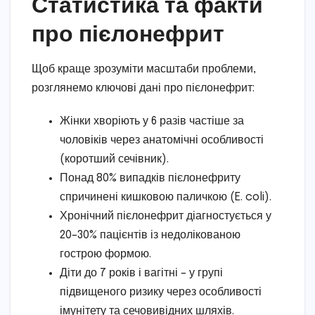
Статистика та факти
про пієлонефрит
Щоб краще зрозуміти масштаби проблеми,
розглянемо ключові дані про пієлонефрит:
Жінки хворіють у 6 разів частіше за
чоловіків через анатомічні особливості
(коротший сечівник).
Понад 80% випадків пієлонефриту
спричинені кишковою паличкою (E. coli).
Хронічний пієлонефрит діагностується у
20–30% пацієнтів із недолікованою
гострою формою.
Діти до 7 років і вагітні – у групі
підвищеного ризику через особливості
імунітету та сечовивідних шляхів.