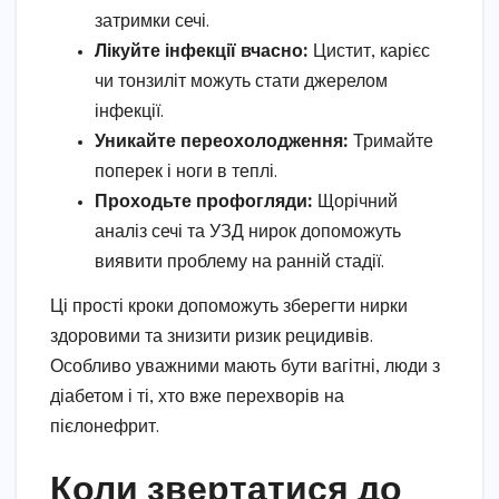
затримки сечі.
Лікуйте інфекції вчасно:
Цистит, карієс
чи тонзиліт можуть стати джерелом
інфекції.
Уникайте переохолодження:
Тримайте
поперек і ноги в теплі.
Проходьте профогляди:
Щорічний
аналіз сечі та УЗД нирок допоможуть
виявити проблему на ранній стадії.
Ці прості кроки допоможуть зберегти нирки
здоровими та знизити ризик рецидивів.
Особливо уважними мають бути вагітні, люди з
діабетом і ті, хто вже перехворів на
пієлонефрит.
Коли звертатися до