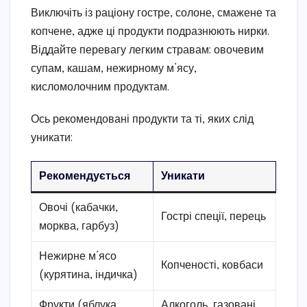
Виключіть із раціону гостре, солоне, смажене та
копчене, адже ці продукти подразнюють нирки.
Віддайте перевагу легким стравам: овочевим
супам, кашам, нежирному м’ясу,
кисломолочним продуктам.
Ось рекомендовані продукти та ті, яких слід
уникати:
Рекомендується
Уникати
Овочі (кабачки,
Гострі спеції, перець
морква, гарбуз)
Нежирне м’ясо
Копченості, ковбаси
(курятина, індичка)
Фрукти (яблука,
Алкоголь, газовані