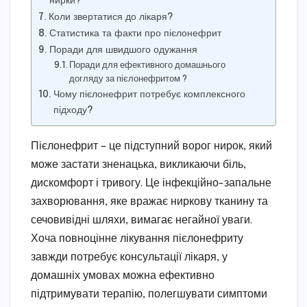
нирки?
Коли звертатися до лікаря?
Статистика та факти про пієлонефрит
Поради для швидшого одужання
Поради для ефективного домашнього
догляду за пієлонефритом ?
Чому пієлонефрит потребує комплексного
підходу?
Пієлонефрит – це підступний ворог нирок, який
може застати зненацька, викликаючи біль,
дискомфорт і тривогу. Це інфекційно-запальне
захворювання, яке вражає ниркову тканину та
сечовивідні шляхи, вимагає негайної уваги.
Хоча повноцінне лікування пієлонефриту
завжди потребує консультації лікаря, у
домашніх умовах можна ефективно
підтримувати терапію, полегшувати симптоми