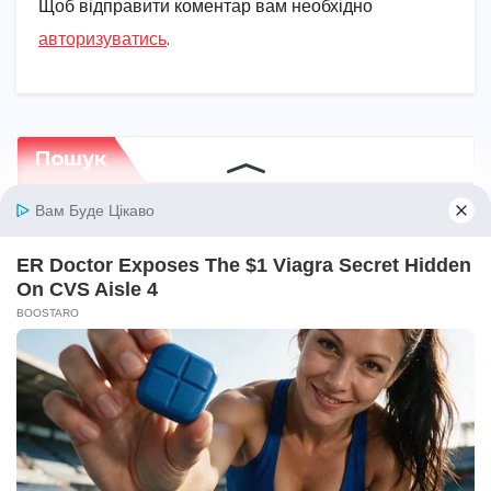
Щоб відправити коментар вам необхідно
авторизуватись
.
Пошук
Пошук
Недавні записи
Що таке фріланс у 2026 році: свобода,
відповідальність і реальні можливості
Коли закон набирає чинності в Україні