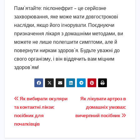
Пам’ятайте: пієлонефрит – це серйозне
захворювання, яке може мати довгострокові
наслідки, якщо його ігнорувати. Поєднуючи
призначення лікаря з домашніми методами, ви
можете не лише полегшити симптоми, але й
повернути ниркам здоров’я. Будьте уважні до
свого організму, і він віддячить вам міцним
здоров’ям!
Навігація
Як вибирати окуляри
Як лікувати артроз в
та контактні лінзи:
домашніх умовах:
записів
посібник для
вичерпний посібник
початківців