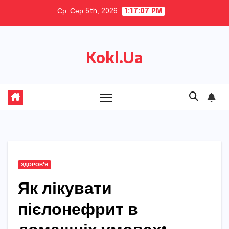
Skip
Ср. Сер 5th, 2026
1:17:09 PM
to
content
Kokl.Ua
ЗДОРОВ'Я
Як лікувати
пієлонефрит в