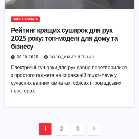
ВАННА КІМНАТА
Рейтинг кращих сушарок для рук
2025 року: топ-моделі для дому та
бізнесу
30.10.2025
ВОЛОДИМИР ЛЕВЧИН
Електричні сушарки для рук давно перетворилися
з простого гаджета на справжній must-have у
сучасних ванних кімнатах, офісах і громадських
просторах.…
Пагінація
1
2
3