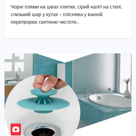
Чорні плями на швах плитки, сірий наліт на стелі,
слизький шар у кутах – пліснява у ванній
перетворює святиню чистоти…