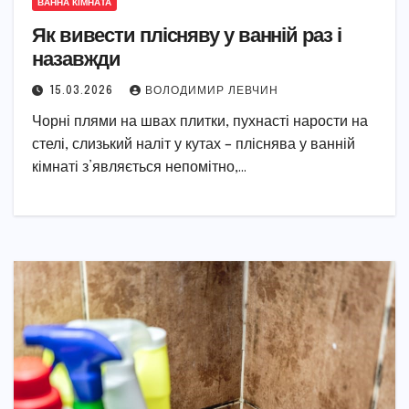
ВАННА КІМНАТА
Як вивести плісняву у ванній раз і
назавжди
15.03.2026
ВОЛОДИМИР ЛЕВЧИН
Чорні плями на швах плитки, пухнасті нарости на
стелі, слизький наліт у кутах – пліснява у ванній
кімнаті з’являється непомітно,…