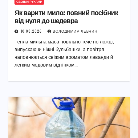
СВОЇМИ РУКАМИ
Як варити мило: повний посібник
від нуля до шедевра
10.03.2026
ВОЛОДИМИР ЛЕВЧИН
Тепла мильна маса повільно тече по ложці,
випускаючи ніжні бульбашки, а повітря
наповнюється свіжим ароматом лаванди й
легким медовим відтінком.…