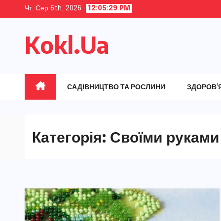
Skip
Чт. Сер 6th, 2026
12:05:31 PM
to
Kokl.Ua
content
САДІВНИЦТВО ТА РОСЛИНИ
ЗДОРОВ’
Категорія:
Своїми руками