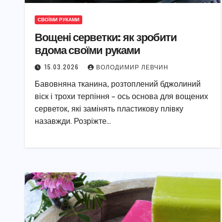
СВОЇМИ РУКАМИ
Вощені серветки: як зробити
вдома своїми руками
15.03.2026
ВОЛОДИМИР ЛЕВЧИН
Бавовняна тканина, розтоплений бджолиний
віск і трохи терпіння – ось основа для вощених
серветок, які замінять пластикову плівку
назавжди. Розріжте…