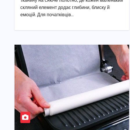
тканину на сяюче полотно, де кожен маленький
скляний елемент додає глибини, блиску й
емоцій. Для початківців…