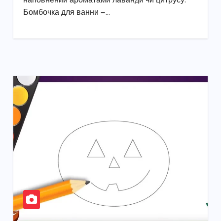
наповнений ароматами лаванди чи цитрусу.
Бомбочка для ванни —…