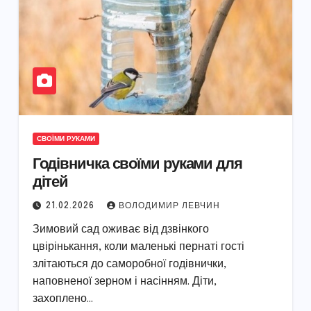
СВОЇМИ РУКАМИ
Годівничка своїми руками для
дітей
21.02.2026
ВОЛОДИМИР ЛЕВЧИН
Зимовий сад оживає від дзвінкого
цвірінькання, коли маленькі пернаті гості
злітаються до саморобної годівнички,
наповненої зерном і насінням. Діти,
захоплено…