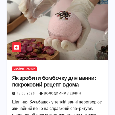
СВОЇМИ РУКАМИ
Як зробити бомбочку для ванни:
покроковий рецепт вдома
15.03.2026
ВОЛОДИМИР ЛЕВЧИН
Шипіння бульбашок у теплій ванні перетворює
звичайний вечір на справжній спа-ритуал,