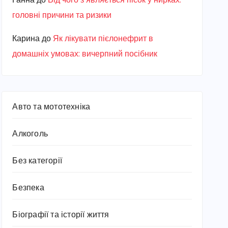
Ганна
до
Від чого з’являється пісок у нирках:
головні причини та ризики
Карина
до
Як лікувати пієлонефрит в
домашніх умовах: вичерпний посібник
Авто та мототехніка
Алкоголь
Без категорії
Безпека
Біографії та історії життя