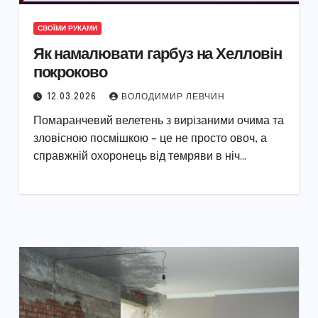
СВОЇМИ РУКАМИ
Як намалювати гарбуз на Хелловін
покроково
12.03.2026
ВОЛОДИМИР ЛЕВЧИН
Помаранчевий велетень з вирізаними очима та
зловісною посмішкою – це не просто овоч, а
справжній охоронець від темряви в ніч…