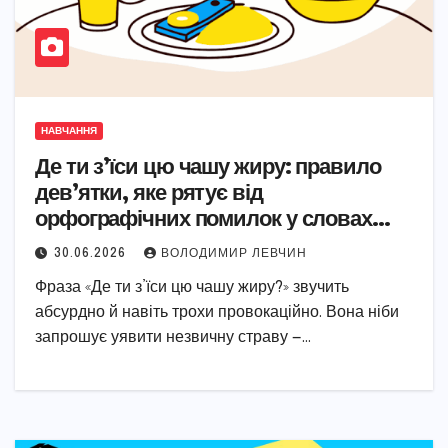
НАВЧАННЯ
Де ти з’їси цю чашу жиру: правило
дев’ятки, яке рятує від
орфографічних помилок у словах
іншомовного походження
30.06.2026
ВОЛОДИМИР ЛЕВЧИН
Фраза «Де ти з’їси цю чашу жиру?» звучить
абсурдно й навіть трохи провокаційно. Вона ніби
запрошує уявити незвичну страву —…