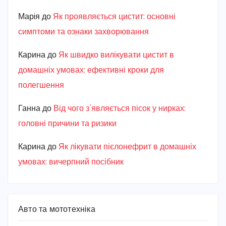
Марiя
до
Як проявляється цистит: основні
симптоми та ознаки захворювання
Карина
до
Як швидко вилікувати цистит в
домашніх умовах: ефективні кроки для
полегшення
Ганна
до
Від чого з’являється пісок у нирках:
головні причини та ризики
Карина
до
Як лікувати пієлонефрит в домашніх
умовах: вичерпний посібник
Авто та мототехніка