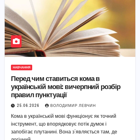
НАВЧАННЯ
Перед чим ставиться кома в
українській мові: вичерпний розбір
правил пунктуації
25.06.2026
ВОЛОДИМИР ЛЕВЧИН
Кома в українській мові функціонує як точний
інструмент, що впорядковує потік думок і
запобігає плутанині. Вона з’являється там, де
логічний…