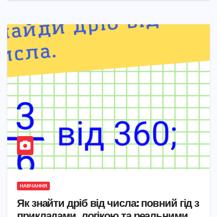
НАВЧАННЯ
Як знайти дріб від числа: повний гід з
прикладами, логікою та реальними