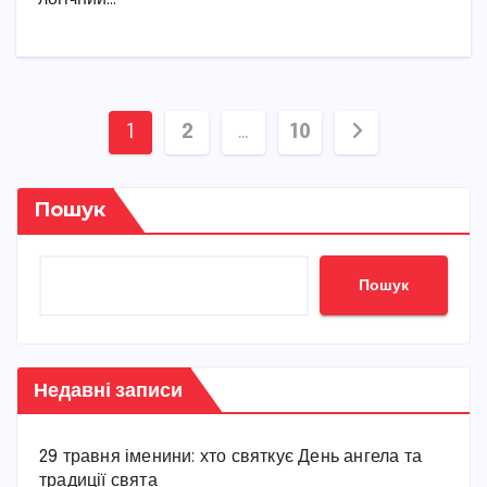
Пагінація
1
2
…
10
записів
Пошук
Пошук
Недавні записи
29 травня іменини: хто святкує День ангела та
традиції свята