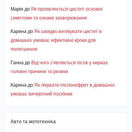
Марiя
до
Як проявляється цистит: основні
симптоми та ознаки захворювання
Карина
до
Як швидко вилікувати цистит в
домашніх умовах: ефективні кроки для
полегшення
Ганна
до
Від чого з’являється пісок у нирках:
головні причини та ризики
Карина
до
Як лікувати пієлонефрит в домашніх
умовах: вичерпний посібник
Авто та мототехніка