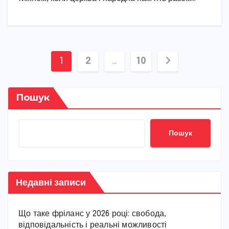
Пагінація
1
2
…
10
записів
Пошук
Пошук
Недавні записи
Що таке фріланс у 2026 році: свобода,
відповідальність і реальні можливості