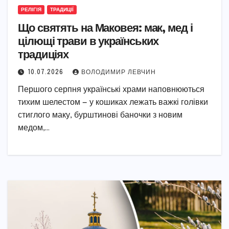
РЕЛІГІЯ
ТРАДИЦІЇ
Що святять на Маковея: мак, мед і
цілющі трави в українських
традиціях
10.07.2026
ВОЛОДИМИР ЛЕВЧИН
Першого серпня українські храми наповнюються
тихим шелестом — у кошиках лежать важкі голівки
стиглого маку, бурштинові баночки з новим
медом,…