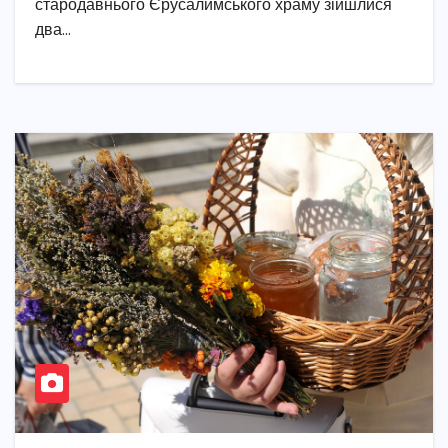
стародавнього Єрусалимського храму зійшлися
два…