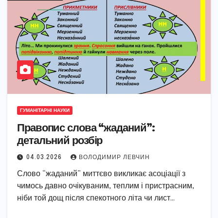
ГУМАНІТАРНІ НАУКИ
Правопис слова “жаданий”:
детальний розбір
04.03.2026
ВОЛОДИМИР ЛЕВЧИН
Слово “жаданий” миттєво викликає асоціації з
чимось давно очікуваним, теплим і пристрасним,
ніби той дощ після спекотного літа чи лист…