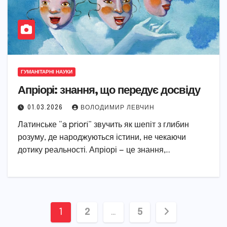
ГУМАНІТАРНІ НАУКИ
Апріорі: знання, що передує досвіду
01.03.2026
ВОЛОДИМИР ЛЕВЧИН
Латинське “a priori” звучить як шепіт з глибин
розуму, де народжуються істини, не чекаючи
дотику реальності. Апріорі — це знання,…
Пагінація
1
2
…
5