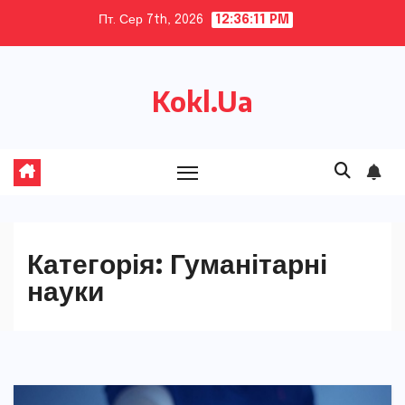
Skip
Пт. Сер 7th, 2026
12:36:13 PM
to
content
Kokl.Ua
Категорія:
Гуманітарні
науки