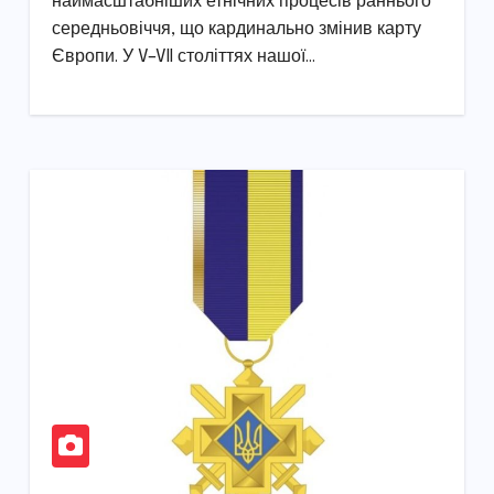
наймасштабніших етнічних процесів раннього
середньовіччя, що кардинально змінив карту
Європи. У V–VII століттях нашої…