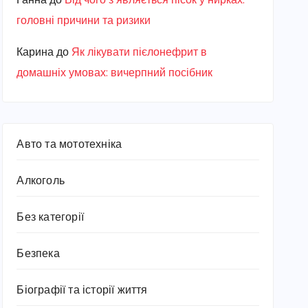
Ганна
до
Від чого з’являється пісок у нирках:
головні причини та ризики
Карина
до
Як лікувати пієлонефрит в
домашніх умовах: вичерпний посібник
Авто та мототехніка
Алкоголь
Без категорії
Безпека
Біографії та історії життя