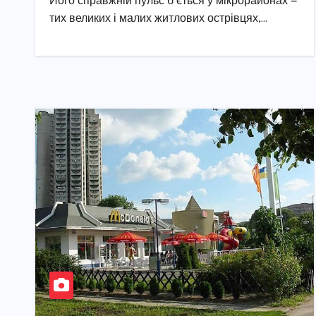
Його справжній пульс б’ється у мікрорайонах —
тих великих і малих житлових острівцях,…