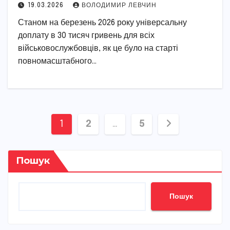
19.03.2026
ВОЛОДИМИР ЛЕВЧИН
Станом на березень 2026 року універсальну
доплату в 30 тисяч гривень для всіх
військовослужбовців, як це було на старті
повномасштабного…
Пагінація
1
2
…
5
записів
Пошук
Пошук