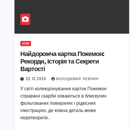
ХОБІ
Найдорожча картка Покемон:
Рекорди, Історія та Секрети
Вартості
22.12.2025
ВОЛОДИМИР ЛЕВЧИН
У світі колекціонування карток Покемон
справжні скарби ховаються в блискучих
фольгованих поверхнях і рідкісних
ілюстраціях, де кожна деталь може
перетворити…