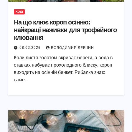
ХОБІ
На що клює короп осінню:
найкращі наживки для трофейного
клювання
08.03.2026
ВОЛОДИМИР ЛЕВЧИН
Коли листя золотом вкриває береги, а вода в
ставках набуває прохолодного блиску, короп
виходить на осінній бенкет. Рибалка знає:
саме…