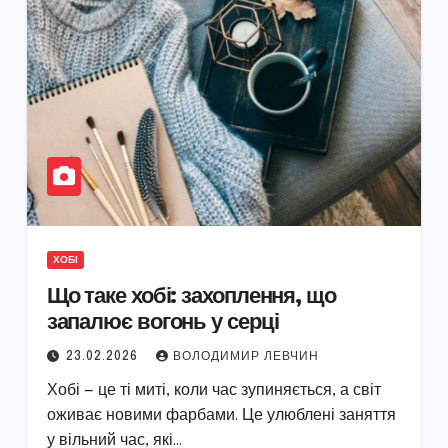
ХОБІ
Що таке хобі: захоплення, що
запалює вогонь у серці
23.02.2026
ВОЛОДИМИР ЛЕВЧИН
Хобі — це ті миті, коли час зупиняється, а світ
оживає новими фарбами. Це улюблені заняття
у вільний час, які…