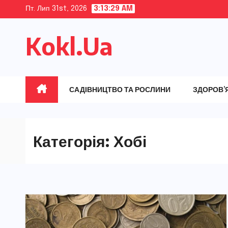
Skip
Пт. Лип 31st, 2026
3:13:30 AM
to
Kokl.Ua
content
САДІВНИЦТВО ТА РОСЛИНИ
ЗДОРОВ’
Категорія:
Хобі