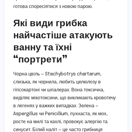
готова споресіятися з новою парою.
Які види грибка
найчастіше атакують
ванну та їхні
“портрети”
Чорна цвіль — Stachybotrys chartarum,
слизька, як чорнила, любить целюлозу в
гіпсокартоні чи шпалерах. Вона токсична,
виділяє мікотоксини, що викликають кровотечу
в легенях у важких випадках. Зелена —
Aspergillus чи Penicillium, пухнаста, як мох,
росте на милі та кахлі, провокує алергію та
синусит. Білий наліт — це часто грибниця