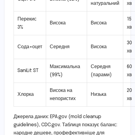
натуральний
хв
Перекис
15
Висока
Висока
3%
хв
30
Сода+оцет
Середня
Висока
хв
Максимальна
Середня
60
SaniLit ST
(99%)
(парами)
хв
Висока на
20
Хлорка
Низька
непористих
хв
Джерела даних: EPA.gov (mold cleanup
guidelines), CDC.gov. Таблиця показує баланс:
народне дешеве, профефективніше для