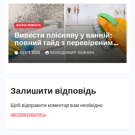
ВАННА КІМНАТА
Вивести плісняву у ванній:
повний гайд з перевіреними
методами
БЕР 1, 2026
ВОЛОДИМИР ЛЕВЧИН
Залишити відповідь
Щоб відправити коментар вам необхідно
авторизуватись
.