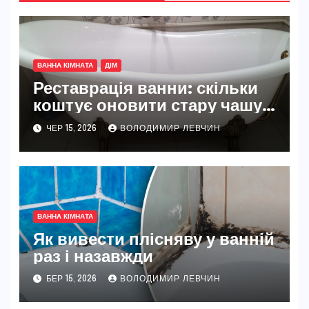
ВАННА КІМНАТА
ДІМ
Реставрація ванни: скільки
коштує оновити стару чашу у
2026 році
ЧЕР 15, 2026
ВОЛОДИМИР ЛЕВЧИН
ВАННА КІМНАТА
Як вивести плісняву у ванній
раз і назавжди
БЕР 15, 2026
ВОЛОДИМИР ЛЕВЧИН