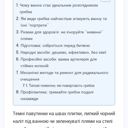
Чому ванна стає ідеальним розплідником
грибка
Які види грибка найчастіше атакують ванну та
їхні “портрети”
Ризики для здоров’я: не ігноруйте “невинні”
плями
Підготовка: озброїться перед битвою
Народні засоби: дешево, ефективно, без хімії
Професійні засоби: важка артилерія для
стійких колоній
Механічні методи та ремонт для радикального
очищення
Типові помилки, які повертають грибок
Профілактика: тримайте грибок подалі
назавжди
Tемні павутинки на швах плитки, липкий чорний
наліт під ванною чи зеленкуваті плями на стелі