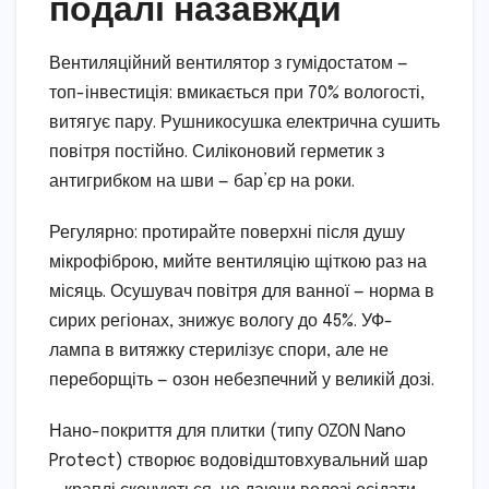
подалі назавжди
Вентиляційний вентилятор з гумідостатом —
топ-інвестиція: вмикається при 70% вологості,
витягує пару. Рушникосушка електрична сушить
повітря постійно. Силіконовий герметик з
антигрибком на шви — бар’єр на роки.
Регулярно: протирайте поверхні після душу
мікрофіброю, мийте вентиляцію щіткою раз на
місяць. Осушувач повітря для ванної — норма в
сирих регіонах, знижує вологу до 45%. УФ-
лампа в витяжку стерилізує спори, але не
переборщіть — озон небезпечний у великій дозі.
Нано-покриття для плитки (типу OZON Nano
Protect) створює водовідштовхувальний шар