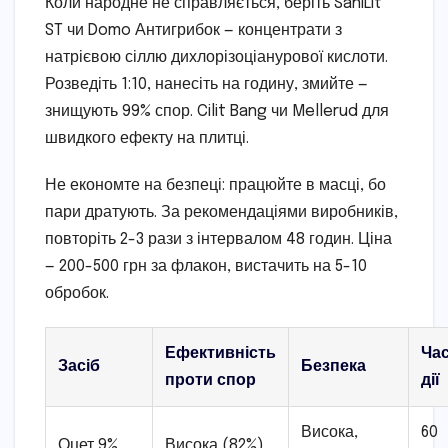
Коли народне не справляється, беріть SaniLit
ST чи Domo Антигрибок — концентрати з
натрієвою сіллю дихлорізоціанурової кислоти.
Розведіть 1:10, нанесіть на годину, змийте —
знищують 99% спор. Cilit Bang чи Mellerud для
швидкого ефекту на плитці.
Не економте на безпеці: працюйте в масці, бо
пари дратують. За рекомендаціями виробників,
повторіть 2-3 рази з інтервалом 48 годин. Ціна
— 200-500 грн за флакон, вистачить на 5-10
обробок.
Ефективність
Ча
Засіб
Безпека
проти спор
дії
Висока,
60
Оцет 9%
Висока (82%)