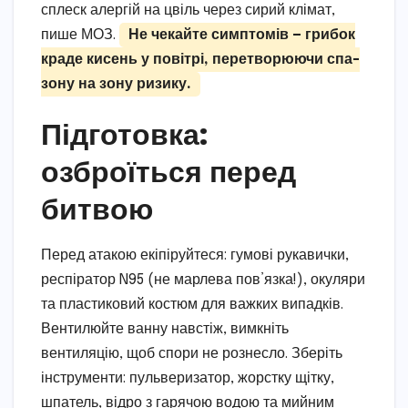
сплеск алергій на цвіль через сирий клімат,
пише МОЗ.
Не чекайте симптомів — грибок
краде кисень у повітрі, перетворюючи спа-
зону на зону ризику.
Підготовка:
озброїться перед
битвою
Перед атакою екіпіруйтеся: гумові рукавички,
респіратор N95 (не марлева пов’язка!), окуляри
та пластиковий костюм для важких випадків.
Вентилюйте ванну навстіж, вимкніть
вентиляцію, щоб спори не рознесло. Зберіть
інструменти: пульверизатор, жорстку щітку,
шпатель, відро з гарячою водою та мийним