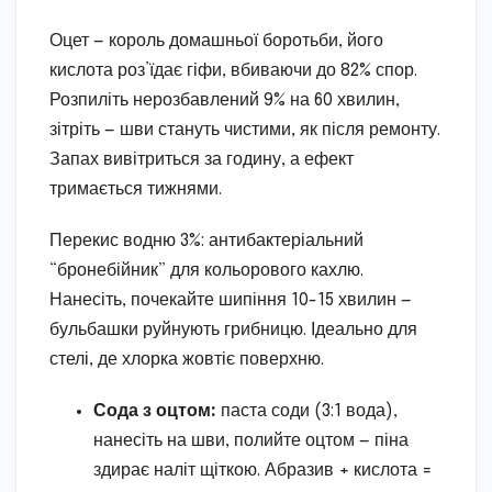
Оцет — король домашньої боротьби, його
кислота роз’їдає гіфи, вбиваючи до 82% спор.
Розпиліть нерозбавлений 9% на 60 хвилин,
зітріть — шви стануть чистими, як після ремонту.
Запах вивітриться за годину, а ефект
тримається тижнями.
Перекис водню 3%: антибактеріальний
“бронебійник” для кольорового кахлю.
Нанесіть, почекайте шипіння 10-15 хвилин —
бульбашки руйнують грибницю. Ідеально для
стелі, де хлорка жовтіє поверхню.
Сода з оцтом:
паста соди (3:1 вода),
нанесіть на шви, полийте оцтом — піна
здирає наліт щіткою. Абразив + кислота =