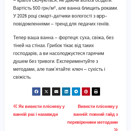
— краплі скочуються, не даючи волозі осідати.
Вартість 500 грн/м², але ванна блищить роками.
У 2026 році смарт-датчики вологості з app-
повідомленнями — тренд для ледачих геніїв.
Тепер ваша ванна — фортеця: суха, свіжа, без
тіней на стінах. Грибок тікає від таких
господарів, а ви насолоджуєтеся гарячим
душем без тривоги. Експериментуйте з
методами, але пам’ятайте: ключ — сухість і
свіжість.
Навігація
Як вивести плісняву у
Вивести плісняву у
ванній раз і назавжди
ванній: повний гайд з
записів
перевіреними методами