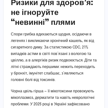
Ризики для здоров’я:
не ігноруйте
“невинні” плями
Спори грибка вдихаються щодня, осідаючи в
легенях і викликаючи хронічний кашель, як від
сигаретного диму. За статистикою CDC, 21%
випадків астми в світі пов’язані з вологою та
цвіллю, а в алергіків ризик подвоюється. Діти та
літні страждають першими: нежить переходить
у бронхіт, імунітет слабшає, з’являються
головні болі від токсинів.
Чорна цвіль гірша — її мікотоксини провокують
мікоплазмоз, дерматити та навіть неврологічні
проблеми. У 2025 році в Україні зафіксовано