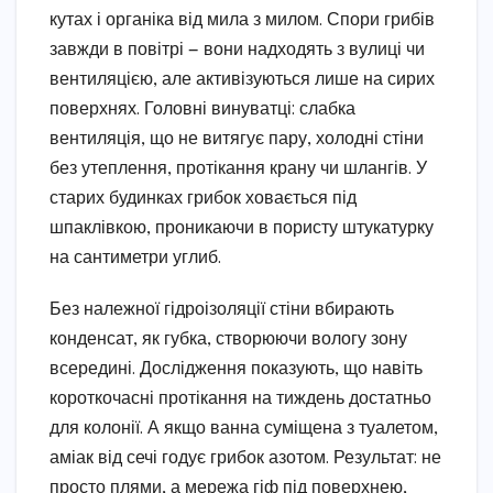
кутах і органіка від мила з милом. Спори грибів
завжди в повітрі — вони надходять з вулиці чи
вентиляцією, але активізуються лише на сирих
поверхнях. Головні винуватці: слабка
вентиляція, що не витягує пару, холодні стіни
без утеплення, протікання крану чи шлангів. У
старих будинках грибок ховається під
шпаклівкою, проникаючи в пористу штукатурку
на сантиметри углиб.
Без належної гідроізоляції стіни вбирають
конденсат, як губка, створюючи вологу зону
всередині. Дослідження показують, що навіть
короткочасні протікання на тиждень достатньо
для колонії. А якщо ванна суміщена з туалетом,
аміак від сечі годує грибок азотом. Результат: не
просто плями, а мережа гіф під поверхнею,