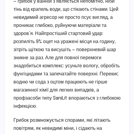
— грибок у ванній з’являється непомітно, ніби
тінь від крапель води, що стікають стінами. Цей
невидимий агресор не просто псує вигляд, а
проникає глибоко, руйнуючи матеріали та
здоров’я. Найпростіший стартовий удар:
розпиліть 9% оцет на уражені місця на годину,
зітріть щіткою та висушіть — поверхневий шар
зникне за раз. Але для повної перемоги
знадобиться комплекс: усуньте вологу, обробіть
фунгіцидами та запечатайте поверхні. Перекис
водню чи сода з оцтом працюють не гірше
магазинної хімії для легких випадків, а
профзасоби типу SaniLit впораються з глибокою
інфекцією.
Грибок розмножується спорами, які літають
повітрям, як невидимі міни, і сідають на