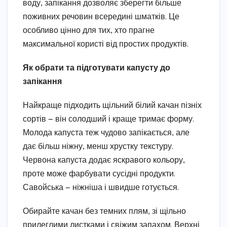
воду, запікання дозволяє зберегти більше
поживних речовин всередині шматків. Це
особливо цінно для тих, хто прагне
максимальної користі від простих продуктів.
Як обрати та підготувати капусту до
запікання
Найкраще підходить щільний білий качан пізніх
сортів — він солодший і краще тримає форму.
Молода капуста теж чудово запікається, але
дає більш ніжну, менш хрустку текстуру.
Червона капуста додає яскравого кольору,
проте може фарбувати сусідні продукти.
Савойська — ніжніша і швидше готується.
Обирайте качан без темних плям, зі щільно
прилеглими листками і свіжим запахом. Верхні