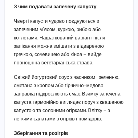
З чим подавати запечену капусту
Чверті капусти чудово поєднуються з
запеченим м’ясом, куркою, рибою або
котлетами. Нашаткований варіант після
запікання можна змішати з відвареною
гречкою, сочевицею або кіноа — вийде
повноцінна вегетаріанська страва.
Свіжий йогуртовий соус з часником і зеленню,
сметана з кропом або гірчично-медова
заправка підкреслюють смак. Взимку запечена
капуста гармонійно виглядає поруч з квашеною
капустою та солоними огірками. Влітку — з
легкими салатами з огірків і помідорів.
Зберігання та розігрів