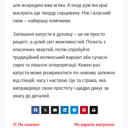
але всередині вже м’яка. А іноді рум’яні краї
маскують ще тверду серцевину. Ніж і власний
смак — найкращі помічники.
Запікання капусти в духовці — це не просто
рецепт, а цілий світ можливостей. Почніть з
класичних чвертей, потім спробуйте
традиційний волинський варіант або сучасні
сирні та пікантні інтерпретації. Кожен раз
капуста може розкриватися по-новому залежно
від спецій, часу і настрою. Це та страва, яка
виправдовує свою простоту і щедро дякує за
увагу до деталей.
Навігація
Як смачно
Як варити капусняк: