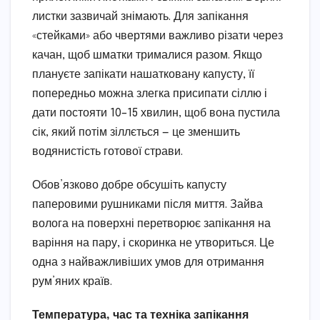
листки зазвичай знімають. Для запікання
«стейками» або чвертями важливо різати через
качан, щоб шматки трималися разом. Якщо
плануєте запікати нашатковану капусту, її
попередньо можна злегка присипати сіллю і
дати постояти 10–15 хвилин, щоб вона пустила
сік, який потім зіллється — це зменшить
водянистість готової страви.
Обов’язково добре обсушіть капусту
паперовими рушниками після миття. Зайва
волога на поверхні перетворює запікання на
варіння на пару, і скоринка не утвориться. Це
одна з найважливіших умов для отримання
рум’яних країв.
Температура, час та техніка запікання