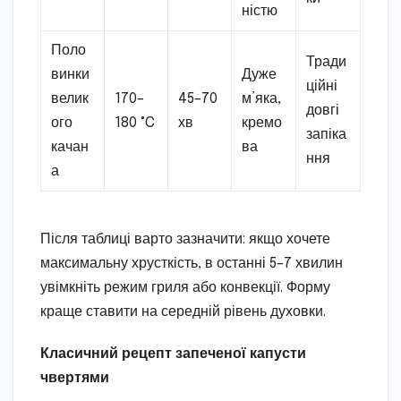
ністю
Поло
Тради
винки
Дуже
ційні
велик
170–
45–70
м’яка,
довгі
ого
180 °C
хв
кремо
запіка
качан
ва
ння
а
Після таблиці варто зазначити: якщо хочете
максимальну хрусткість, в останні 5–7 хвилин
увімкніть режим гриля або конвекції. Форму
краще ставити на середній рівень духовки.
Класичний рецепт запеченої капусти
чвертями