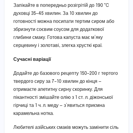
Запікайте в попередньо розігрітій до 190 °C
духовці 35–45 хвилин. За 10 хвилин до
готовності можна посипати тертим сиром або
збризнути соєвим соусом для додаткової
глибини смаку. Готова капуста має м’яку
серцевину і золотаві, злегка хрусткі краї.
Сучасні варіації
Додайте до базового рецепту 150–200 г тертого
твердого сиру за 7–10 хвилин до кінця —
отримаєте апетитну сирну скоринку. Для
пікантності змішайте олію з 1 ст. л. діжонської
гірчиці та 1 ч. л. меду — з’явиться приємна
карамельна нотка.
Любителі азійських смаків можуть замінити сіль