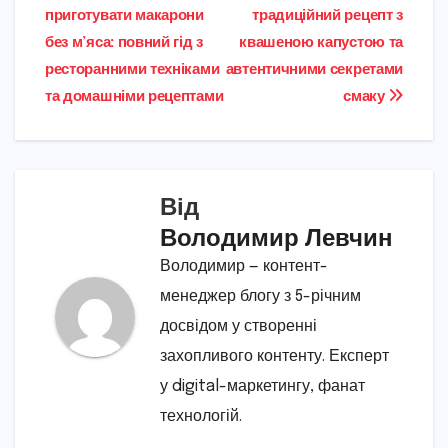
приготувати макарони
традиційний рецепт з
записів
без м’яса: повний гід з
квашеною капустою та
ресторанними техніками
автентичними секретами
та домашніми рецептами
смаку
Від
Володимир Левчин
Володимир — контент-
менеджер блогу з 5-річним
досвідом у створенні
захопливого контенту. Експерт
у digital-маркетингу, фанат
технологій.