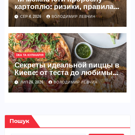
картоплю: ризики, правила
та безпечні способи
СЕР 4, 2026
ВОЛОДИМИР ЛЕВЧИН
ЇЖА ТА КУЛІНАРІЯ
Секреты идеальной пиццы в
Киеве: от теста до любимых
начинок
ЛИП 26, 2026
ВОЛОДИМИР ЛЕВЧИН
Пошук