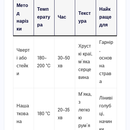
Мето
Темп
Найк
д
Текст
ерату
Час
раще
наріз
ура
ра
для
ки
Гарнір
Хруст
Чверт
,
кі краї,
і або
180–
30–50
основ
м’яка
стейк
200 °C
хв
на
серце
и
страв
вина
а
М’яка,
Ліниві
з
Наша
голуб
20–35
легко
ткова
180 °C
ці,
хв
ю
на
начин
рум’я
ки