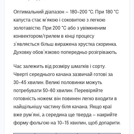
Оптимальний діапазон — 180–200 °C. При 180 °C
капуста стає м’якою і соковитою з легкою
золотавістю. При 200 °C або з увімкненим
конвектором/грилем в кінці процесу
з’являється більш виражена хрустка скоринка.
Духовку обов’язково попередньо розігрівають.
Час залежить від розміру шматків і сорту.
Чверті середнього качана зазвичай готові за
30–45 хвилин. Великі половинки можуть
потребувати 50–60 хвилин. Перевіряйте
готовність ножем: він повинен легко входити в
найщільнішу частину біля качана. Якщо краї
вже рум’яні, а середина ще тверда — накрийте
форму фольгою на 10–15 хвилин, щоб допарити.