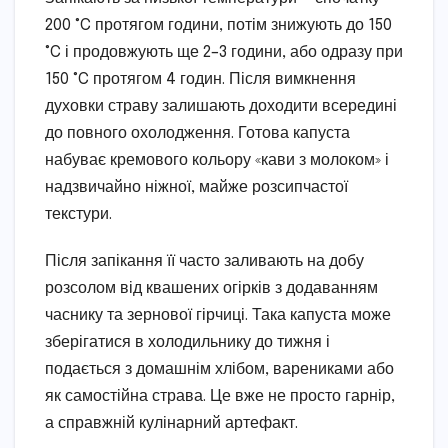
200 °C протягом години, потім знижують до 150
°C і продовжують ще 2–3 години, або одразу при
150 °C протягом 4 годин. Після вимкнення
духовки страву залишають доходити всередині
до повного охолодження. Готова капуста
набуває кремового кольору «кави з молоком» і
надзвичайно ніжної, майже розсипчастої
текстури.
Після запікання її часто заливають на добу
розсолом від квашених огірків з додаванням
часнику та зернової гірчиці. Така капуста може
зберігатися в холодильнику до тижня і
подається з домашнім хлібом, варениками або
як самостійна страва. Це вже не просто гарнір,
а справжній кулінарний артефакт.