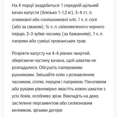
На 4 порції знадобиться: 1 середній щільний
качан капусти (близько 1–1,2 кг), 3–4 ст. л.
оливкової або соняшникової олії, 1 ч. л. солі
(або за смаком), ½ ч. л. свіжомеленого чорного
перцю, 2–3 зубки часнику (за бажанням), 1 ч. л.
паприки або суміші прованських трав.
Розріжте капусту на 4–6 рівних чвертей,
зберігаючи частину качана, щоб шматки не
розпадалися. Обсушіть паперовими
рушниками. Змішайте олію з розчавленим
часником, сіллю, перцем і паприкою. Пензликом
або руками рівномірно змастіть кожен шматок з
усіх боків, особливо зрізи. Викладіть на деко,
застелене пергаментом або силіконовим
килимком, зрізами догори.