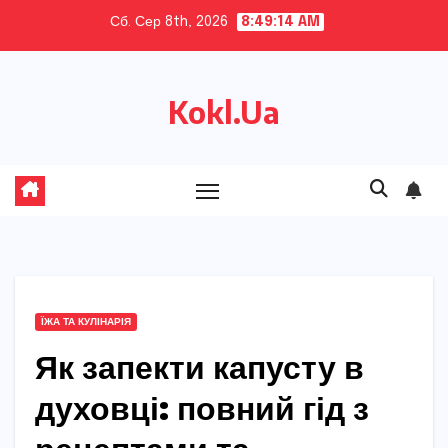
Skip
Сб. Сер 8th, 2026
8:49:15 AM
to
content
Kokl.Ua
ЇЖА ТА КУЛІНАРІЯ
Як запекти капусту в
духовці: повний гід з