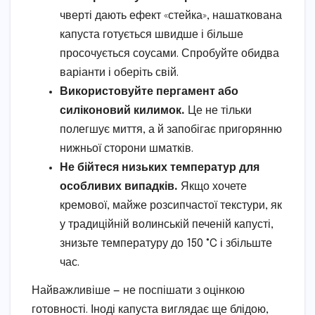
чверті дають ефект «стейка», нашаткована
капуста готується швидше і більше
просочується соусами. Спробуйте обидва
варіанти і оберіть свій.
Використовуйте пергамент або
силіконовий килимок.
Це не тільки
полегшує миття, а й запобігає пригорянню
нижньої сторони шматків.
Не бійтеся низьких температур для
особливих випадків.
Якщо хочете
кремової, майже розсипчастої текстури, як
у традиційній волинській печеній капусті,
знизьте температуру до 150 °C і збільште
час.
Найважливіше — не поспішати з оцінкою
готовності. Іноді капуста виглядає ще блідою,