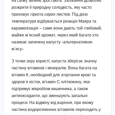
на свіжу зелень зростають. Запікання дозволяє
розкрити її природну солодкість, яку часто
приховує гіркота сирих листків. Під дією
температури відбувається реакція Маяра та
карамелізація — саме вони дають той глибокий,
майже м’ясний аромат, через який багато хто
називає запечену капусту «альтернативою
м’ясу».
З точки зору користі, капуста зберігає значну
частину вітамінів і мінералів. Вона багата на
вітамін K, необхідний для згортання крові та
здоров’я кісток, вітамін C, клітковину, яка
підтримує мікробіом кишечника, а також
антиоксиданти, що зменшують запальні
процеси. На відміну від варіння, при якому
частина водорозчинних вітамінів переходить у