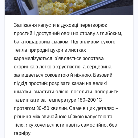
Запікання капусти в духовці перетворює
простий і доступний овоч на страву з глибоким,
багатошаровим смаком. Під впливом сухого
тепла природні цукри в листках
карамелізуються, з’являється золотава
скоринка з легкою хрусткістю, а серцевина
залишається соковитою й ніжною. Базовий
підхід простий: розрізати качан на великі
шматки, змастити олією, посолити, поперчити
та випікати за температури 180–200 °C
протягом 30–50 хвилин. Саме в цих деталях —
різниця між звичайною м’якою капустою та
тією, яку хочеться їсти навіть самостійно, без
гарніру.