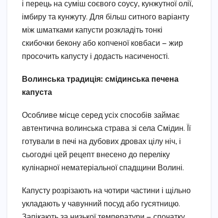
і перець на суміш соєвого соусу, кунжутної олії,
імбиру та кунжуту. Для більш ситного варіанту
між шматками капусти розкладіть тонкі
скибочки бекону або копченої ковбаси — жир
просочить капусту і додасть насиченості.
Волинська традиція: смідинська печена
капуста
Особливе місце серед усіх способів займає
автентична волинська страва зі села Смідин. Її
готували в печі на дубових дровах цілу ніч, і
сьогодні цей рецепт внесено до переліку
кулінарної нематеріальної спадщини Волині.
Капусту розрізають на чотири частини і щільно
укладають у чавунний посуд або гусятницю.
Запікають за низької температури — спочатку