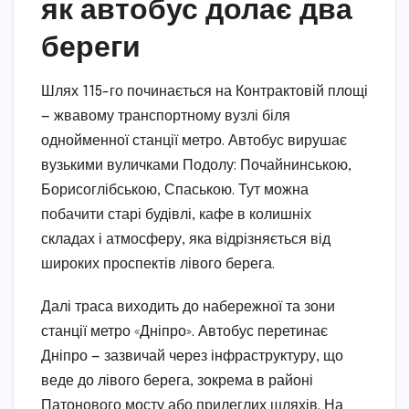
як автобус долає два
береги
Шлях 115-го починається на Контрактовій площі
— жвавому транспортному вузлі біля
однойменної станції метро. Автобус вирушає
вузькими вуличками Подолу: Почайнинською,
Борисоглібською, Спаською. Тут можна
побачити старі будівлі, кафе в колишніх
складах і атмосферу, яка відрізняється від
широких проспектів лівого берега.
Далі траса виходить до набережної та зони
станції метро «Дніпро». Автобус перетинає
Дніпро — зазвичай через інфраструктуру, що
веде до лівого берега, зокрема в районі
Патонового мосту або прилеглих шляхів. На