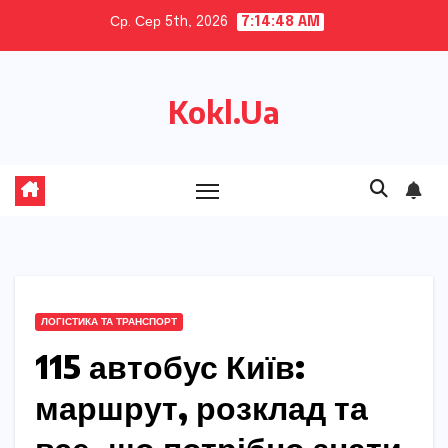
Skip
Ср. Сер 5th, 2026
7:14:49 AM
to
content
Kokl.Ua
ЛОГІСТИКА ТА ТРАНСПОРТ
115 автобус Київ:
маршрут, розклад та