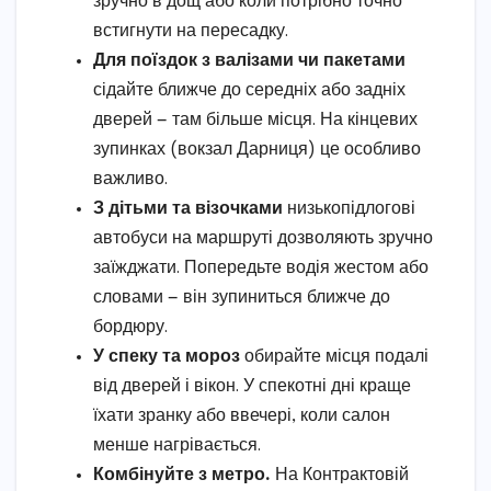
зручно в дощ або коли потрібно точно
встигнути на пересадку.
Для поїздок з валізами чи пакетами
сідайте ближче до середніх або задніх
дверей — там більше місця. На кінцевих
зупинках (вокзал Дарниця) це особливо
важливо.
З дітьми та візочками
низькопідлогові
автобуси на маршруті дозволяють зручно
заїжджати. Попередьте водія жестом або
словами — він зупиниться ближче до
бордюру.
У спеку та мороз
обирайте місця подалі
від дверей і вікон. У спекотні дні краще
їхати зранку або ввечері, коли салон
менше нагрівається.
Комбінуйте з метро.
На Контрактовій