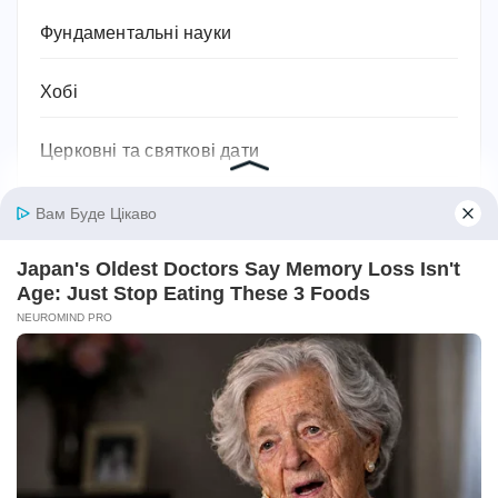
Фундаментальні науки
Хобі
Церковні та святкові дати
Цікаві та визначні місця
Цікаві та визначні постаті
Цікаві факти
Шкідники
Ювелірні вироби та прикраси