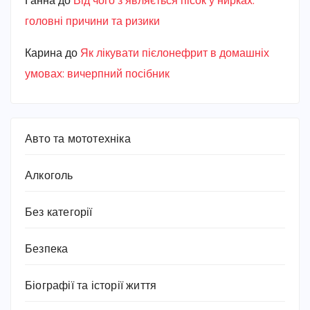
Ганна
до
Від чого з’являється пісок у нирках:
головні причини та ризики
Карина
до
Як лікувати пієлонефрит в домашніх
умовах: вичерпний посібник
Авто та мототехніка
Алкоголь
Без категорії
Безпека
Біографії та історії життя