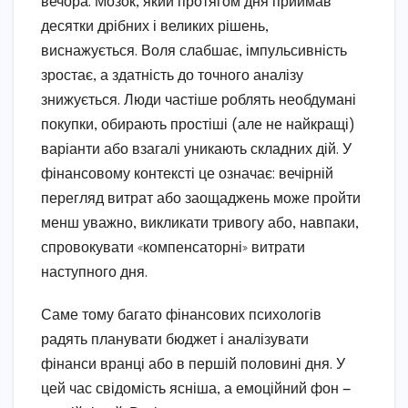
вечора. Мозок, який протягом дня приймав
десятки дрібних і великих рішень,
виснажується. Воля слабшає, імпульсивність
зростає, а здатність до точного аналізу
знижується. Люди частіше роблять необдумані
покупки, обирають простіші (але не найкращі)
варіанти або взагалі уникають складних дій. У
фінансовому контексті це означає: вечірній
перегляд витрат або заощаджень може пройти
менш уважно, викликати тривогу або, навпаки,
спровокувати «компенсаторні» витрати
наступного дня.
Саме тому багато фінансових психологів
радять планувати бюджет і аналізувати
фінанси вранці або в першій половині дня. У
цей час свідомість ясніша, а емоційний фон —