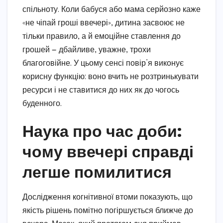
спільноту. Коли бабуся або мама серйозно каже
«не чіпай гроші ввечері», дитина засвоює не
тільки правило, а й емоційне ставлення до
грошей — дбайливе, уважне, трохи
благоговійне. У цьому сенсі повір’я виконує
корисну функцію: воно вчить не розтринькувати
ресурси і не ставитися до них як до чогось
буденного.
Наука про час доби:
чому ввечері справді
легше помилитися
Дослідження когнітивної втоми показують, що
якість рішень помітно погіршується ближче до