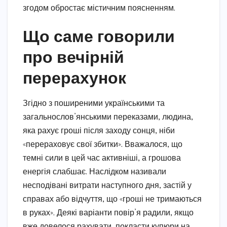
згодом обростає містичним поясненням.
Що саме говорили
про вечірній
перерахунок
Згідно з поширеними українськими та
загальнослов’янськими переказами, людина,
яка рахує гроші після заходу сонця, ніби
«перераховує свої збитки». Вважалося, що
темні сили в цей час активніші, а грошова
енергія слабшає. Наслідком називали
несподівані витрати наступного дня, застій у
справах або відчуття, що «гроші не тримаються
в руках». Деякі варіанти повір’я радили, якщо
вже довелося рахувати, покласти купюри на