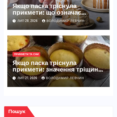
Якщо паска тріснула
прикмети: що означає
тріщина на великодній
ЛИП 28, 2026
ВОЛОДИМИР ЛЕВЧИН
випічці
ПРИКМЕТИ ТА СНИ
Якщо паска тріснула
прикмети: значення тріщин
на великодній випічці
ЛИП 21, 2026
ВОЛОДИМИР ЛЕВЧИН
Пошук