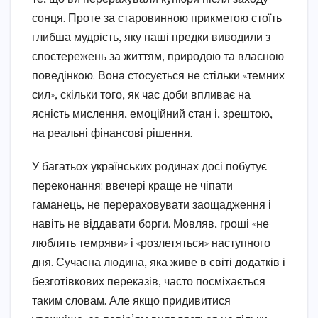
сонця. Проте за старовинною прикметою стоїть
глибша мудрість, яку наші предки виводили з
спостережень за життям, природою та власною
поведінкою. Вона стосується не стільки «темних
сил», скільки того, як час доби впливає на
ясність мислення, емоційний стан і, зрештою,
на реальні фінансові рішення.
У багатьох українських родинах досі побутує
переконання: ввечері краще не чіпати
гаманець, не перераховувати заощадження і
навіть не віддавати борги. Мовляв, гроші «не
люблять темряви» і «розлетяться» наступного
дня. Сучасна людина, яка живе в світі додатків і
безготівкових переказів, часто посміхається
таким словам. Але якщо придивитися