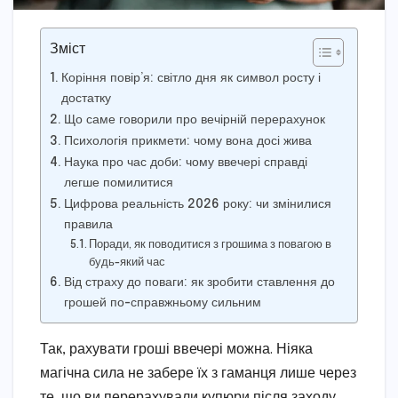
Зміст
Коріння повір’я: світло дня як символ росту і
достатку
Що саме говорили про вечірній перерахунок
Психологія прикмети: чому вона досі жива
Наука про час доби: чому ввечері справді
легше помилитися
Цифрова реальність 2026 року: чи змінилися
правила
Поради, як поводитися з грошима з повагою в
будь-який час
Від страху до поваги: як зробити ставлення до
грошей по-справжньому сильним
Так, рахувати гроші ввечері можна. Ніяка
магічна сила не забере їх з гаманця лише через
те, що ви перерахували купюри після заходу