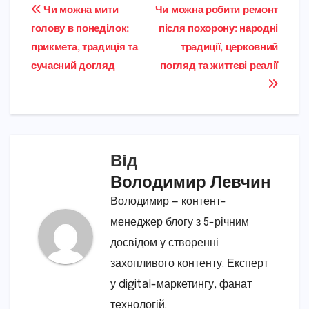
Навігація
Чи можна мити
Чи можна робити ремонт
голову в понеділок:
після похорону: народні
записів
прикмета, традиція та
традиції, церковний
сучасний догляд
погляд та життєві реалії
Від
Володимир Левчин
Володимир — контент-
менеджер блогу з 5-річним
досвідом у створенні
захопливого контенту. Експерт
у digital-маркетингу, фанат
технологій.