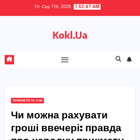
Skip
Пт. Сер 7th, 2026
1:52:48 AM
to
content
Kokl.Ua
ПРИКМЕТИ ТА СНИ
Чи можна рахувати
гроші ввечері: правда