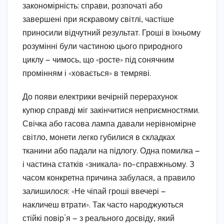
закономірність: справи, розпочаті або
завершені при яскравому світлі, частіше
приносили відчутний результат. Гроші в їхньому
розумінні були частиною цього природного
циклу — чимось, що «росте» під сонячним
промінням і «ховається» в темряві.
До появи електрики вечірній перерахунок
купюр справді міг закінчитися неприємностями.
Свічка або гасова лампа давали нерівномірне
світло, монети легко губилися в складках
тканини або падали на підлогу. Одна помилка —
і частина статків «зникала» по-справжньому. З
часом конкретна причина забулася, а правило
залишилося: «Не чіпай гроші ввечері —
накличеш втрати». Так часто народжуються
стійкі повір’я — з реального досвіду, який