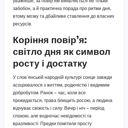
уважніше, за повір’ям виявляється не тільки
забобон, а й практична порада про ритми дня,
втому мозку та дбайливе ставлення до власних
ресурсів.
Коріння повір’я:
світло дня як символ
росту і достатку
У слов’янській народній культурі сонце завжди
асоціювалося з життям, родючістю і видимим
добробутом. Ранок — час, коли все
прокидається, трава блищить росою, а людина
відчуває свіжість і силу. Вечір і ніч — період
спокою, але водночас невідомості та
вразливості. Предки помітили просту