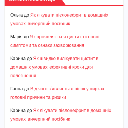
Ольга
до
Як лікувати пієлонефрит в домашніх
умовах: вичерпний посібник
Марiя
до
Як проявляється цистит: основні
симптоми та ознаки захворювання
Карина
до
Як швидко вилікувати цистит в
домашніх умовах: ефективні кроки для
полегшення
Ганна
до
Від чого з’являється пісок у нирках:
головні причини та ризики
Карина
до
Як лікувати пієлонефрит в домашніх
умовах: вичерпний посібник