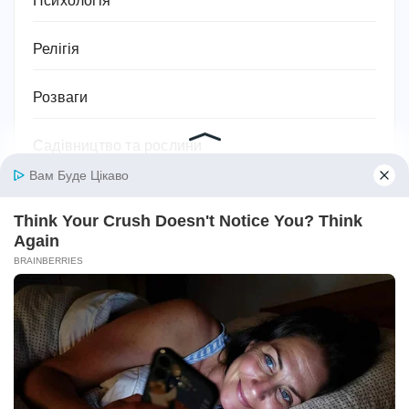
Психологія
Релігія
Розваги
Садівництво та рослини
Сантехніка
Своїми руками
Секс
Серіали
Символіка та значення