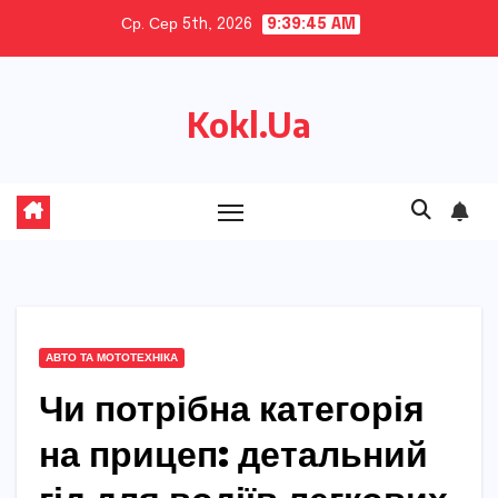
Skip
Ср. Сер 5th, 2026
9:39:47 AM
to
content
Kokl.Ua
АВТО ТА МОТОТЕХНІКА
Чи потрібна категорія
на прицеп: детальний