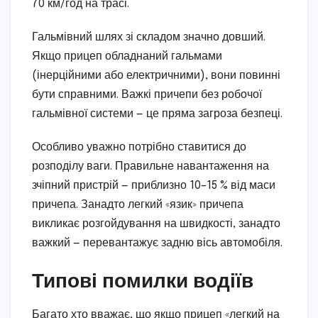
70 км/год на трасі.
Гальмівний шлях зі складом значно довший.
Якщо прицеп обладнаний гальмами
(інерційними або електричними), вони повинні
бути справними. Важкі причепи без робочої
гальмівної системи — це пряма загроза безпеці.
Особливо уважно потрібно ставитися до
розподілу ваги. Правильне навантаження на
зчіпний пристрій — приблизно 10–15 % від маси
причепа. Занадто легкий «язик» причепа
викликає розгойдування на швидкості, занадто
важкий — перевантажує задню вісь автомобіля.
Типові помилки водіїв
Багато хто вважає, що якщо прицеп «легкий на