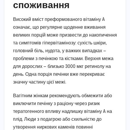
споживання
Високий вміст преформованого вітаміну A
означає, що регулярне щоденне вживання
великих порцій може призвести до накопичення
та симптомів гіпервітамінозу: сухість шкіри,
головний біль, нудота, у важких випадках —
проблеми з печінкою та кістками. Верхня межа
для дорослих — близько 3000 мкг ретинолу на
день. Одна порція печінки вже перекриває
значну частину цієї межі.
Вагітним жінкам рекомендують обмежити або
виключити печінку з раціону через ризик
тератогенного впливу надлишку вітаміну A на
плід. Люди з подагрою або схильністю до
утворення ниркових каменів повинні