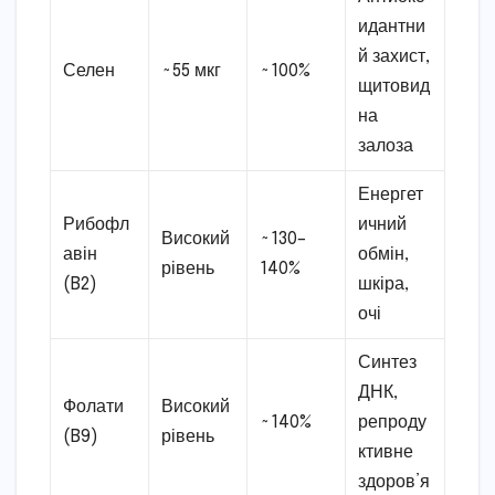
идантни
й захист,
Селен
~55 мкг
~100%
щитовид
на
залоза
Енергет
Рибофл
ичний
Високий
~130–
авін
обмін,
рівень
140%
(B2)
шкіра,
очі
Синтез
ДНК,
Фолати
Високий
~140%
репроду
(B9)
рівень
ктивне
здоров’я