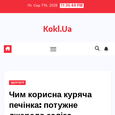
Skip
Пт. Сер 7th, 2026
11:35:51 PM
to
content
Kokl.Ua
ЗДОРОВ'Я
Чим корисна куряча
печінка: потужне