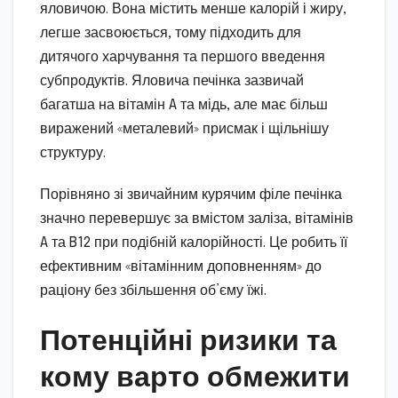
яловичою. Вона містить менше калорій і жиру,
легше засвоюється, тому підходить для
дитячого харчування та першого введення
субпродуктів. Яловича печінка зазвичай
багатша на вітамін A та мідь, але має більш
виражений «металевий» присмак і щільнішу
структуру.
Порівняно зі звичайним курячим філе печінка
значно перевершує за вмістом заліза, вітамінів
A та B12 при подібній калорійності. Це робить її
ефективним «вітамінним доповненням» до
раціону без збільшення об’єму їжі.
Потенційні ризики та
кому варто обмежити