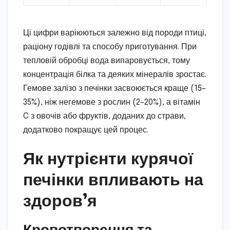
Ці цифри варіюються залежно від породи птиці,
раціону годівлі та способу приготування. При
тепловій обробці вода випаровується, тому
концентрація білка та деяких мінералів зростає.
Гемове залізо з печінки засвоюється краще (15–
35%), ніж негемове з рослин (2–20%), а вітамін
C з овочів або фруктів, доданих до страви,
додатково покращує цей процес.
Як нутрієнти курячої
печінки впливають на
здоров’я
Кровотворення та