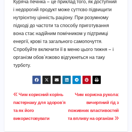
Куряча печінка — це приклад того, як доступний
і недорогий продукт може суттєво підвищити
нутрієнтну цінність раціону. При розумному
підході до частоти та способу приготування
вона стає надійним помічником у підтримці
енергії, крові та загального самопочуття.
Спробуйте включити її в меню цього тижня — і
організм обов’язково відгукнеться на таку
турботу.
Навігація
Чим корисний корінь
Чим корисна рукола:
пастернаку для здоров’я
вичерпний гід з
записів
та як його
поживних властивостей
використовувати
та впливу на організм