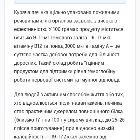
Куряча печінка щільно упакована поживними
речовинами, які організм засвоює з високою
ефективністю. У 100 грамах продукту міститься
близько 9–11 мг гемового заліза, 16–17 мкг
вітаміну B12 та понад 3000 мкг вітаміну A — це
суттєва частка добової потреби для більшості
дорослих. Такий склад робить її цінним
продуктом для підтримки рівня гемоглобіну,
роботи нервової системи та імунної відповіді.
Для людей з активним способом життя або тих,
хто відновлюється після навантажень, печінка
стає практичним джерелом повноцінного білка
(близько 17 г на 100 г у сирому вигляді, до 25–26
г після приготування) при відносно низькій
калорійності — 119–172 ккал залежно від