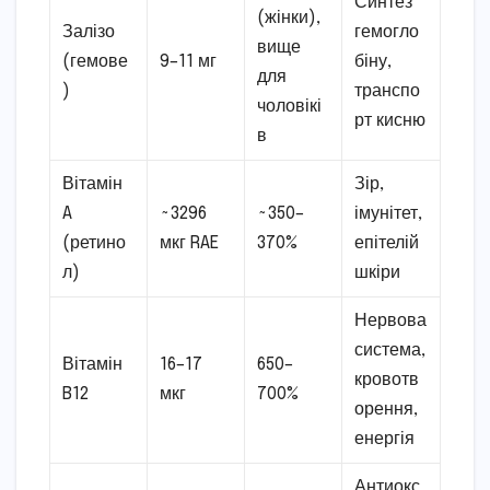
Синтез
(жінки),
Залізо
гемогло
вище
(гемове
9–11 мг
біну,
для
)
транспо
чоловікі
рт кисню
в
Вітамін
Зір,
A
~3296
~350–
імунітет,
(ретино
мкг RAE
370%
епітелій
л)
шкіри
Нервова
система,
Вітамін
16–17
650–
кровотв
B12
мкг
700%
орення,
енергія
Антиокс