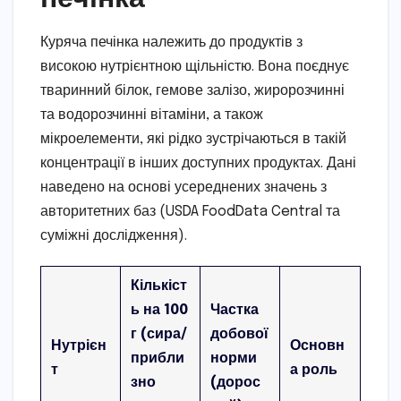
Куряча печінка належить до продуктів з
високою нутрієнтною щільністю. Вона поєднує
тваринний білок, гемове залізо, жиророзчинні
та водорозчинні вітаміни, а також
мікроелементи, які рідко зустрічаються в такій
концентрації в інших доступних продуктах. Дані
наведено на основі усереднених значень з
авторитетних баз (USDA FoodData Central та
суміжні дослідження).
Кількіст
ь на 100
Частка
г (сира/
добової
Нутрієн
Основн
прибли
норми
т
а роль
зно
(дорос