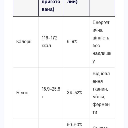
пригото
лий)
вана)
Енергет
ична
119–172
цінність
Калорії
6–9%
ккал
без
надлишк
у
Відновл
ення
16,9–25,8
тканин,
Білок
34–52%
г
м’язи,
фермен
ти
50–60%