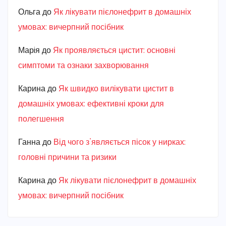
Ольга
до
Як лікувати пієлонефрит в домашніх
умовах: вичерпний посібник
Марiя
до
Як проявляється цистит: основні
симптоми та ознаки захворювання
Карина
до
Як швидко вилікувати цистит в
домашніх умовах: ефективні кроки для
полегшення
Ганна
до
Від чого з’являється пісок у нирках:
головні причини та ризики
Карина
до
Як лікувати пієлонефрит в домашніх
умовах: вичерпний посібник