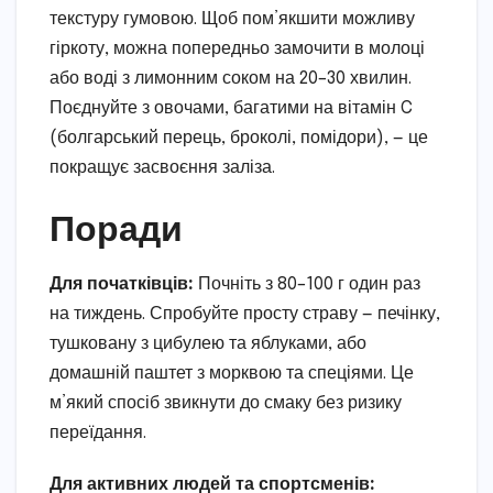
текстуру гумовою. Щоб пом’якшити можливу
гіркоту, можна попередньо замочити в молоці
або воді з лимонним соком на 20–30 хвилин.
Поєднуйте з овочами, багатими на вітамін C
(болгарський перець, броколі, помідори), — це
покращує засвоєння заліза.
Поради
Для початківців:
Почніть з 80–100 г один раз
на тиждень. Спробуйте просту страву — печінку,
тушковану з цибулею та яблуками, або
домашній паштет з морквою та спеціями. Це
м’який спосіб звикнути до смаку без ризику
переїдання.
Для активних людей та спортсменів: