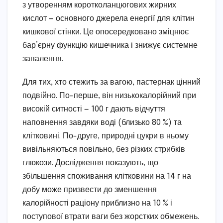
з утворенням коротколанцюгових жирних
кислот — основного джерела енергії для клітин
кишкової стінки. Це опосередковано зміцнює
бар’єрну функцію кишечника і знижує системне
запалення.
Для тих, хто стежить за вагою, пастернак цінний
подвійно. По-перше, він низькокалорійний при
високій ситності — 100 г дають відчуття
наповнення завдяки воді (близько 80 %) та
клітковині. По-друге, природні цукри в ньому
вивільняються повільно, без різких стрибків
глюкози. Дослідження показують, що
збільшення споживання клітковини на 14 г на
добу може призвести до зменшення
калорійності раціону приблизно на 10 % і
поступової втрати ваги без жорстких обмежень.