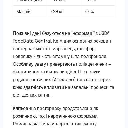
Магній
~29 мг
~7 %
Поживні дані базуються на інформації з USDA
FoodData Central. Крім цих основних речовин
пастернак містить марганець, фосфор,
невелику кількість вітаміну Е та поліфеноли.
Особливу увагу привертають поліацетилени —
фалкаринол та фалкариндіол. Ці сполуки
родини зонтичних (Apiaceae) вивчають через
їхню здатність впливати на запальні процеси та
ріст деяких клітин.
Клітковина пастернаку представлена як
розчинною, так і нерозчинною формами.
Розчинна частина утворює в кишечнику