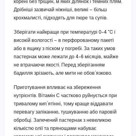
корені без тріщин, м’яких ділянок і темних плям.
Дрібніші зазвичай ніжніші, великі — більш
крохмалисті, підходять для пюре та супів.
Зберігати найкраще при температурі 0–4 °C і
високій вологості — в перфорованому пакеті
або в ящику з піском у погребі. За таких умов
пастернак може лежати до 4–6 місяців, майже
не втрачаючи якості. Перед зберіганням
бадилля зрізають, але мити не обов’язково.
Приготування впливає на збереження
нутрієнтів. Вітамін С частково руйнується при
тривалому кип’ятінні, тому краще віддавати
перевагу запіканню, тушкуванню або паровій
обробці. Запечений пастернак з невеликою
кількістю олії та прянощами набуває