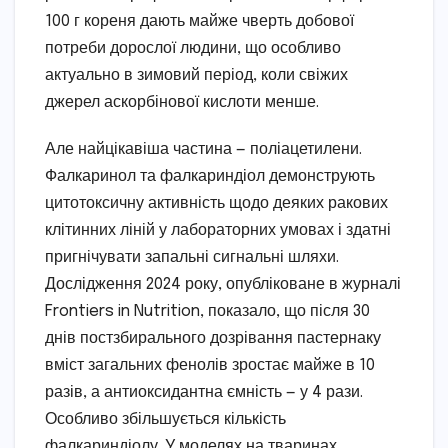
100 г кореня дають майже чверть добової
потреби дорослої людини, що особливо
актуально в зимовий період, коли свіжих
джерел аскорбінової кислоти менше.
Але найцікавіша частина — поліацетилени.
Фалкаринол та фалкариндіол демонструють
цитотоксичну активність щодо деяких ракових
клітинних ліній у лабораторних умовах і здатні
пригнічувати запальні сигнальні шляхи.
Дослідження 2024 року, опубліковане в журналі
Frontiers in Nutrition, показало, що після 30
днів постзбирального дозрівання пастернаку
вміст загальних фенолів зростає майже в 10
разів, а антиоксидантна ємність — у 4 рази.
Особливо збільшується кількість
фалкариндіолу. У моделях на тваринах