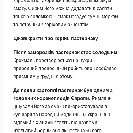
карамельної скоринки і розкриває максимум
смаку. Сирим його можна додавати в салати
тонкою соломкою — смак нагадує суміш моркви
та петрушки з горіховим акцентом.
Цікаві факти про корінь пастернаку
Після заморозків пастернак стає солодшим.
Крохмаль перетворюється на цукри —
природний процес, який робить овоч особливо
приємним у грудні–лютому.
До появи картоплі пастернак був одним з
головних коренеплодів Європи.
Римляни
цінували його за смак і використовували в
кулінарії та народній медицині. В Україні він
відомий з XVII–XVIII століть під назвами
«польовий борщ» або як частина «білого