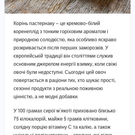
Корінь пастернаку — це кремово-білий
коренеплід з тонким горіховим ароматом і
природною солодкістю, яка особливо яскраво
розкривається після перших заморозків. У
європейській традиції він століттями служив
основним джерелом енергії взимку, коли свіжі
овочі були недоступні. Сьогодні цей овоч
повертається в раціони тих, хто шукає прості,
сезонні продукти з реальною поживною
цінністю, а не модні добавки.
У 100 грамах сирої м’якоті приховано близько
75 кілокалорій, майже 5 грамів клітковини,
солідну порцію вітаміну С та калію, а також