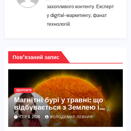
захопливого контенту. Експерт
у digital-маркетингу, фанат
технологій.
Пов’язаний запис
ЗДОРОВ'Я
Магнітні бурі у травні: що
відбувається з Землею і
нашим самопочуттям
СЕР 4, 2026
ВОЛОДИМИР ЛЕВЧИН