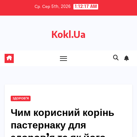
Skip
Ср. Сер 5th, 2026
1:12:18 AM
to
content
Kokl.Ua
ЗДОРОВ'Я
Чим корисний корінь
пастернаку для