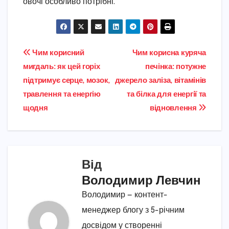
овочі особливо потрібні.
Навігація
Чим корисний
Чим корисна куряча
мигдаль: як цей горіх
печінка: потужне
записів
підтримує серце, мозок,
джерело заліза, вітамінів
травлення та енергію
та білка для енергії та
щодня
відновлення
Від
Володимир Левчин
Володимир — контент-
менеджер блогу з 5-річним
досвідом у створенні