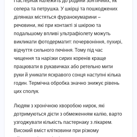
Пастернак належить до родини зонтичних, як
селера та петрушка. У шкірці та пошкоджених
ділянках містяться фуранокумарини —
речовини, які при контакті зі шкірою та
подальшому впливі ультрафіолету можуть
викликати фотодерматит: почервоніння, пухирі,
відчуття сильного печіння. Тому під час
чищення та нарізки сирих коренів краще
працювати в рукавичках або ретельно мити
руки й уникати яскравого сонця наступні кілька
годин. Термічна обробка значно знижує рівень
цих сполук.
Людям з хронічною хворобою нирок, які
дотримуються дієти з обмеженням калію, варто
узгоджувати кількість пастернаку з лікарем.
Високий вміст клітковини при різкому