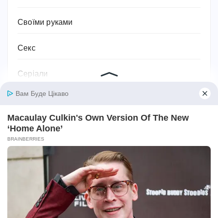
Своїми руками
Секс
Серіали
Символіка та значення
Сім'я
Соки
Соціальний захист та соціальна підтримка
Спорт