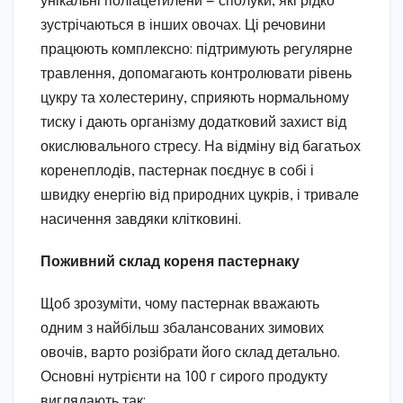
унікальні поліацетилени — сполуки, які рідко
зустрічаються в інших овочах. Ці речовини
працюють комплексно: підтримують регулярне
травлення, допомагають контролювати рівень
цукру та холестерину, сприяють нормальному
тиску і дають організму додатковий захист від
окислювального стресу. На відміну від багатьох
коренеплодів, пастернак поєднує в собі і
швидку енергію від природних цукрів, і тривале
насичення завдяки клітковині.
Поживний склад кореня пастернаку
Щоб зрозуміти, чому пастернак вважають
одним з найбільш збалансованих зимових
овочів, варто розібрати його склад детально.
Основні нутрієнти на 100 г сирого продукту
виглядають так: