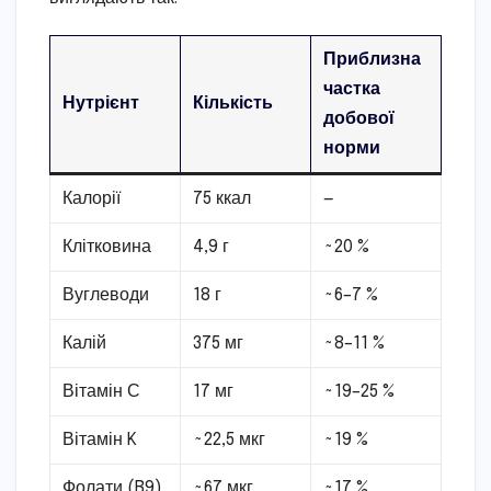
Приблизна
частка
Нутрієнт
Кількість
добової
норми
Калорії
75 ккал
—
Клітковина
4,9 г
~20 %
Вуглеводи
18 г
~6–7 %
Калій
375 мг
~8–11 %
Вітамін С
17 мг
~19–25 %
Вітамін K
~22,5 мкг
~19 %
Фолати (B9)
~67 мкг
~17 %