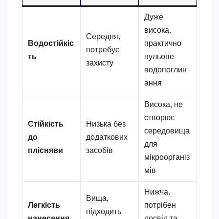
Дуже
висока,
Середня,
Водостійкіс
практично
потребує
ть
нульове
захисту
водопоглин
ання
Висока, не
створює
Стійкість
Низька без
середовища
до
додаткових
для
плісняви
засобів
мікроорганіз
мів
Нижча,
Вища,
Легкість
потрібен
підходить
нанесення
досвід та