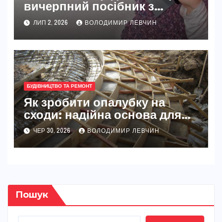
вичерпний посібник з
нюансами та професійними
ЛИП 2, 2026
ВОЛОДИМИР ЛЕВЧИН
порадами
БУДІВНИЦТВО ТА РЕМОНТ
Як зробити опалубку на
сходи: надійна основа для
міцних монолітних
ЧЕР 30, 2026
ВОЛОДИМИР ЛЕВЧИН
конструкцій
Пошук