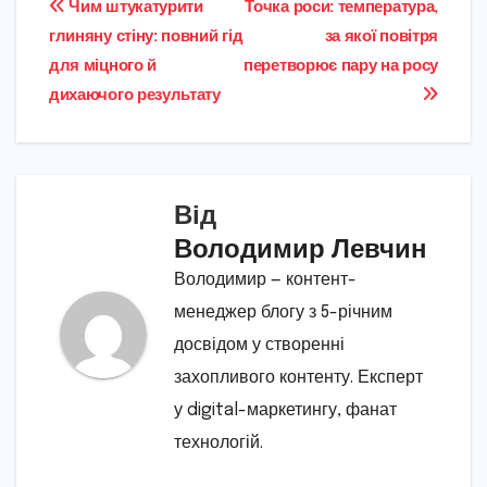
Навігація
Чим штукатурити
Точка роси: температура,
глиняну стіну: повний гід
за якої повітря
записів
для міцного й
перетворює пару на росу
дихаючого результату
Від
Володимир Левчин
Володимир — контент-
менеджер блогу з 5-річним
досвідом у створенні
захопливого контенту. Експерт
у digital-маркетингу, фанат
технологій.