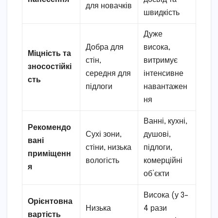
для новачків
швидкість
Дуже
Добра для
висока,
Міцність та
стін,
витримує
зносостійкі
середня для
інтенсивне
сть
підлоги
навантажен
ня
Ванні, кухні,
Рекомендо
Сухі зони,
душові,
вані
стіни, низька
підлоги,
приміщенн
вологість
комерційні
я
об’єкти
Висока (у 3–
Орієнтовна
Низька
4 рази
вартість