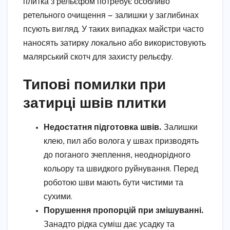
плитка з рельєфом потребує особливо
ретельного очищення — залишки у заглибинах
псують вигляд. У таких випадках майстри часто
наносять затирку локально або використовують
малярський скотч для захисту рельєфу.
Типові помилки при
затирці швів плитки
Недостатня підготовка швів.
Залишки
клею, пил або волога у швах призводять
до поганого зчеплення, неоднорідного
кольору та швидкого руйнування. Перед
роботою шви мають бути чистими та
сухими.
Порушення пропорцій при змішуванні.
Занадто рідка суміш дає усадку та