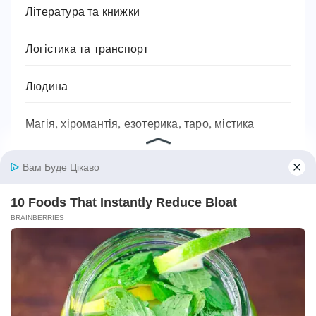
Література та книжки
Логістика та транспорт
Людина
Магія, хіромантія, езотерика, таро, містика
Міфи та легенди
Мотивація для спорту
Музика
Навчання
Напої