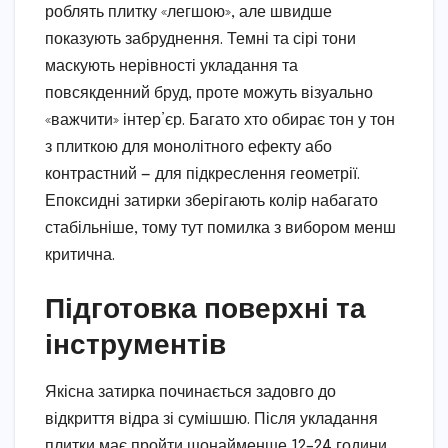
роблять плитку «легшою», але швидше
показують забруднення. Темні та сірі тони
маскують нерівності укладання та
повсякденний бруд, проте можуть візуально
«важчити» інтер’єр. Багато хто обирає тон у тон
з плиткою для монолітного ефекту або
контрастний — для підкреслення геометрії.
Епоксидні затирки зберігають колір набагато
стабільніше, тому тут помилка з вибором менш
критична.
Підготовка поверхні та
інструментів
Якісна затирка починається задовго до
відкриття відра зі сумішшю. Після укладання
плитки має пройти щонайменше 12–24 години