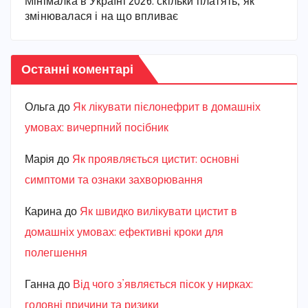
Мінімалка в Україні 2026: скільки платять, як
змінювалася і на що впливає
Останні коментарі
Ольга
до
Як лікувати пієлонефрит в домашніх
умовах: вичерпний посібник
Марiя
до
Як проявляється цистит: основні
симптоми та ознаки захворювання
Карина
до
Як швидко вилікувати цистит в
домашніх умовах: ефективні кроки для
полегшення
Ганна
до
Від чого з’являється пісок у нирках:
головні причини та ризики