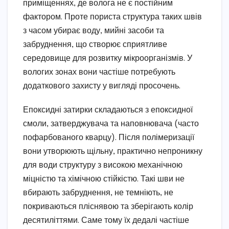
приміщеннях, де волога не є постійним
фактором. Проте пориста структура таких швів
з часом убирає воду, мийні засоби та
забруднення, що створює сприятливе
середовище для розвитку мікроорганізмів. У
вологих зонах вони частіше потребують
додаткового захисту у вигляді просочень.
Епоксидні затирки складаються з епоксидної
смоли, затверджувача та наповнювача (часто
пофарбованого кварцу). Після полімеризації
вони утворюють щільну, практично непроникну
для води структуру з високою механічною
міцністю та хімічною стійкістю. Такі шви не
вбирають забруднення, не темніють, не
покриваються пліснявою та зберігають колір
десятиліттями. Саме тому їх дедалі частіше