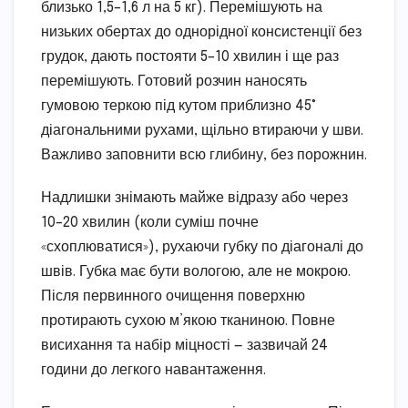
близько 1,5–1,6 л на 5 кг). Перемішують на
низьких обертах до однорідної консистенції без
грудок, дають постояти 5–10 хвилин і ще раз
перемішують. Готовий розчин наносять
гумовою теркою під кутом приблизно 45°
діагональними рухами, щільно втираючи у шви.
Важливо заповнити всю глибину, без порожнин.
Надлишки знімають майже відразу або через
10–20 хвилин (коли суміш почне
«схоплюватися»), рухаючи губку по діагоналі до
швів. Губка має бути вологою, але не мокрою.
Після первинного очищення поверхню
протирають сухою м’якою тканиною. Повне
висихання та набір міцності — зазвичай 24
години до легкого навантаження.