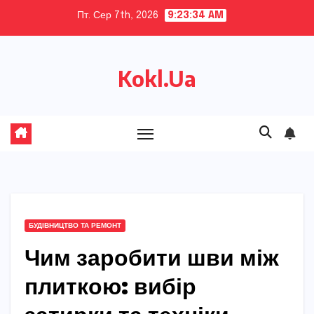
Skip
Пт. Сер 7th, 2026
9:23:35 AM
to
content
Kokl.Ua
БУДІВНИЦТВО ТА РЕМОНТ
Чим заробити шви між
плиткою: вибір