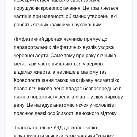
перекручується навколо своєї зв’язки,
порушуючи кровопостачання. Це трапляється
частіше при наявності об’ємних утворень, які
роблять яєчник «важчим» і рухливішим.
Лімфатичний дренаж яєчників прямує до
парааортальних лімфатичних вузлів уздовж
черевної аорти. Саме тому при раку яєчників
метастази часто виявляються у верхніх
відділах живота, а не лише в малому тазі.
Кровопостачання також має цікаву асиметрію:
права яєчникова вена впадає безпосередньо в
нижню порожнисту вену, а ліва — у ліву ниркову
вену. Це нагадує анатомію яєчок у чоловіків і
пояснює деякі особливості венозного відтоку.
Трансвагінальне УЗД дозволяє чітко
візуалізувати яєчники саме завдяки їхньому