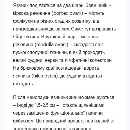
Яєчник поділяється на два шари. Зовнішній —
кіркова речовина (cortex ovarii) — містить
фолікули на різних стадіях розвитку, від
примордіальних до зрілих. Саме тут дозрівають
яйцеклітини. Внутрішній шар — мозкова
речовина (medulla ovarii) — складається з
пухкої сполучної тканини, в якій проходять
великі судини, нерви та лімфатичні колектори.
На брижовому краї розташовані ворота
яєчника (hilus ovarii), де судини входять і
виходять.
Після менопаузи яєчники значно зменшуються
— іноді до 1,5–2,5 см — і стають щільнішими
через заміщення функціональної тканини
фіброзом. Це природний процес, пов’язаний зі
зниженням гормональної активності.