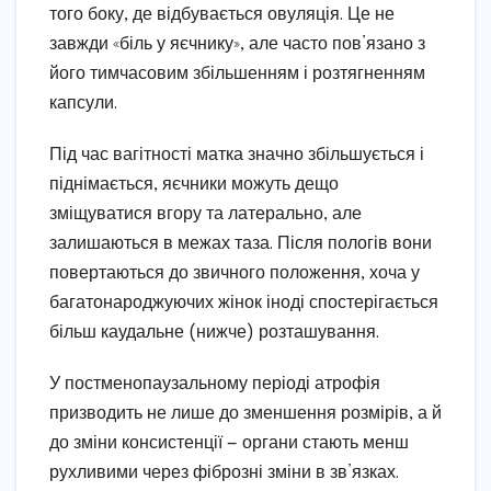
того боку, де відбувається овуляція. Це не
завжди «біль у яєчнику», але часто пов’язано з
його тимчасовим збільшенням і розтягненням
капсули.
Під час вагітності матка значно збільшується і
піднімається, яєчники можуть дещо
зміщуватися вгору та латерально, але
залишаються в межах таза. Після пологів вони
повертаються до звичного положення, хоча у
багатонароджуючих жінок іноді спостерігається
більш каудальне (нижче) розташування.
У постменопаузальному періоді атрофія
призводить не лише до зменшення розмірів, а й
до зміни консистенції — органи стають менш
рухливими через фіброзні зміни в зв’язках.