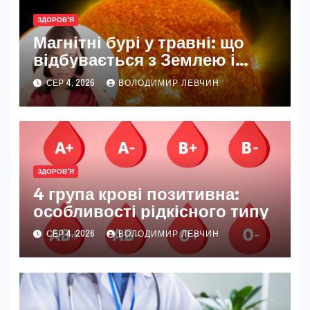
ЗДОРОВ'Я
Магнітні бурі у травні: що
відбувається з Землею і
нашим самопочуттям
СЕР 4, 2026
ВОЛОДИМИР ЛЕВЧИН
ЗДОРОВ'Я
4 група крові позитивна:
особливості рідкісного типу
СЕР 4, 2026
ВОЛОДИМИР ЛЕВЧИН