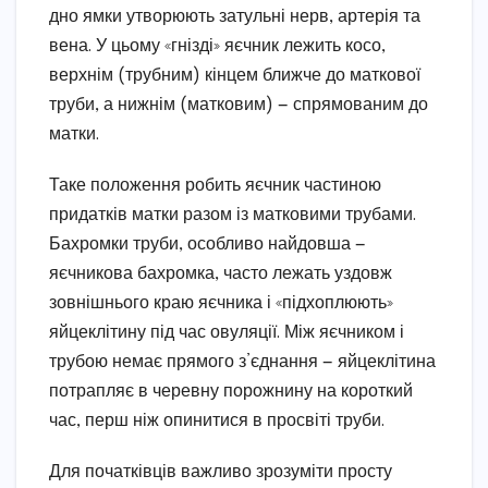
дно ямки утворюють затульні нерв, артерія та
вена. У цьому «гнізді» яєчник лежить косо,
верхнім (трубним) кінцем ближче до маткової
труби, а нижнім (матковим) — спрямованим до
матки.
Таке положення робить яєчник частиною
придатків матки разом із матковими трубами.
Бахромки труби, особливо найдовша —
яєчникова бахромка, часто лежать уздовж
зовнішнього краю яєчника і «підхоплюють»
яйцеклітину під час овуляції. Між яєчником і
трубою немає прямого з’єднання — яйцеклітина
потрапляє в черевну порожнину на короткий
час, перш ніж опинитися в просвіті труби.
Для початківців важливо зрозуміти просту