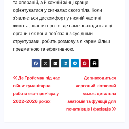
та операцій, а й кожній жінці краще
орієнтуватися у сигналах свого тіла. Коли
з’являється дискомфорт у нижній частині
живота, знання про те, де саме знаходяться ці
органи і як вони пов’язані з сусідніми
структурами, робить розмову з лікарем більш
предметною та ефективною.
Навігація
Де Гройсман під час
Де знаходиться
війни: гуманітарна
червоний кістковий
записів
робота екс-прем’єра у
мозок: детальна
2022–2026 роках
анатомія та функції для
початківців і фахівців