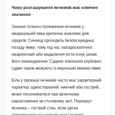
Чому розташування яєчників має клінічне
значення
Знання точного положення яєчників у
овариальній ямці критично важливе для
хірургів. Сечовід проходить безпосередньо
позаду ямки, тому під час лапароскопічної
оваріектомії або видалення кісти існує ризик
його пошкодження. Судини зовнішніх клубових
судин також межують із верхньою межею ямки.
Біль у проекції яєчників часто має характерний
характер: односторонній, ниючий або гострий,
може посилюватися при фізичному
навантаженні чи статевому акті. Перекрут
яєчника — гострий стан, коли орган