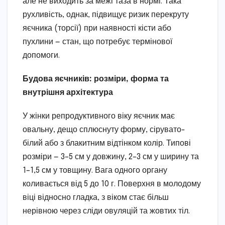
але не виходить за межі таза в нормі. Така
рухливість, однак, підвищує ризик перекруту
яєчника (торсії) при наявності кісти або
пухлини — стан, що потребує термінової
допомоги.
Будова яєчників: розміри, форма та
внутрішня архітектура
У жінки репродуктивного віку яєчник має
овальну, дещо сплюснуту форму, сірувато-
білий або з блакитним відтінком колір. Типові
розміри — 3–5 см у довжину, 2–3 см у ширину та
1–1,5 см у товщину. Вага одного органу
коливається від 5 до 10 г. Поверхня в молодому
віці відносно гладка, з віком стає більш
нерівною через сліди овуляцій та жовтих тіл.