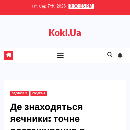
Skip
Пт. Сер 7th, 2026
3:30:27 PM
to
content
Kokl.Ua
ЗДОРОВ'Я
ЛЮДИНА
Де знаходяться
яєчники: точне