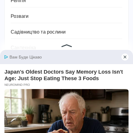
Релігія
Розваги
Садівництво та рослини
Сантехніка
Своїми руками
Секс
Серіали
Символіка та значення
Сім'я