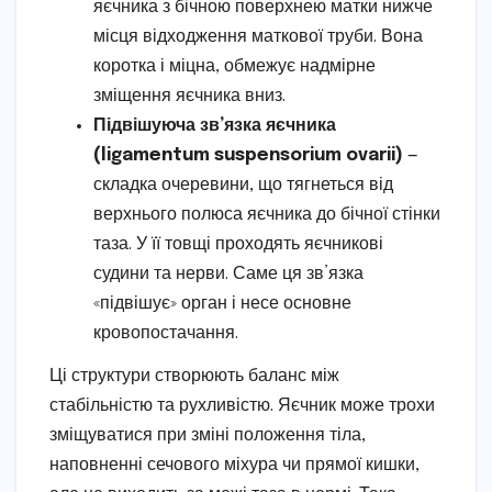
яєчника з бічною поверхнею матки нижче
місця відходження маткової труби. Вона
коротка і міцна, обмежує надмірне
зміщення яєчника вниз.
Підвішуюча зв’язка яєчника
(ligamentum suspensorium ovarii)
—
складка очеревини, що тягнеться від
верхнього полюса яєчника до бічної стінки
таза. У її товщі проходять яєчникові
судини та нерви. Саме ця зв’язка
«підвішує» орган і несе основне
кровопостачання.
Ці структури створюють баланс між
стабільністю та рухливістю. Яєчник може трохи
зміщуватися при зміні положення тіла,
наповненні сечового міхура чи прямої кишки,