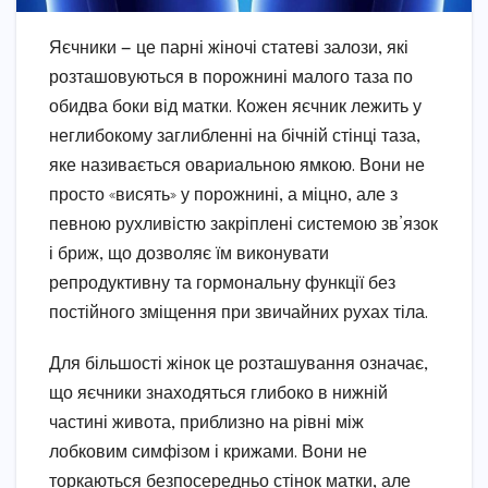
Яєчники — це парні жіночі статеві залози, які
розташовуються в порожнині малого таза по
обидва боки від матки. Кожен яєчник лежить у
неглибокому заглибленні на бічній стінці таза,
яке називається овариальною ямкою. Вони не
просто «висять» у порожнині, а міцно, але з
певною рухливістю закріплені системою зв’язок
і бриж, що дозволяє їм виконувати
репродуктивну та гормональну функції без
постійного зміщення при звичайних рухах тіла.
Для більшості жінок це розташування означає,
що яєчники знаходяться глибоко в нижній
частині живота, приблизно на рівні між
лобковим симфізом і крижами. Вони не
торкаються безпосередньо стінок матки, але