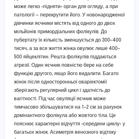
може легко «підняти» орган для огляду, а при
патології — перекрутити його. У новонародженої
дівчинки яєчники містять від одного до двох
мільйонів примордіальних фолікулів. До
пубертату їх кількість зменшується до 300–400
тисяч, а за все життя жінка овулює лише 400–
500 яйцеклітин. Решта фолікулів піддаються
атрезії. Один яєчник повністю бере на себе
функцію другого, якщо його видалити. Багато
жінок після односторонньої оваріектомії
зберігають регулярний цикл і здатність до
вагітності. Під час овуляції яєчник може
тимчасово збільшуватися на 1–2 см за рахунок
домінантного фолікула або жовтого тіла. Це
пояснює характерні відчуття «середини циклу» у
багатьох жінок. Асиметрія венозного відтоку