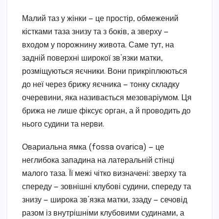
Малий таз у жінки — це простір, обмежений
кістками таза знизу та з боків, а зверху —
входом у порожнину живота. Саме тут, на
задній поверхні широкої зв’язки матки,
розміщуються яєчники. Вони прикріплюються
до неї через брижу яєчника — тонку складку
очеревини, яка називається мезоваріумом. Ця
брижа не лише фіксує орган, а й проводить до
нього судини та нерви.
Овариальна ямка (fossa ovarica) — це
неглибока западина на латеральній стінці
малого таза. Її межі чітко визначені: зверху та
спереду — зовнішні клубові судини, спереду та
знизу — широка зв’язка матки, ззаду — сечовід
разом із внутрішніми клубовими судинами, а