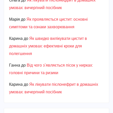
Ольга
до
Як лікувати пієлонефрит в домашніх
умовах: вичерпний посібник
Марiя
до
Як проявляється цистит: основні
симптоми та ознаки захворювання
Карина
до
Як швидко вилікувати цистит в
домашніх умовах: ефективні кроки для
полегшення
Ганна
до
Від чого з’являється пісок у нирках:
головні причини та ризики
Карина
до
Як лікувати пієлонефрит в домашніх
умовах: вичерпний посібник