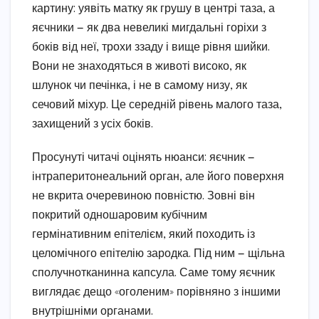
картину: уявіть матку як грушу в центрі таза, а
яєчники — як два невеликі мигдальні горіхи з
боків від неї, трохи ззаду і вище рівня шийки.
Вони не знаходяться в животі високо, як
шлунок чи печінка, і не в самому низу, як
сечовий міхур. Це середній рівень малого таза,
захищений з усіх боків.
Просунуті читачі оцінять нюанси: яєчник —
інтраперитонеальний орган, але його поверхня
не вкрита очеревиною повністю. Зовні він
покритий одношаровим кубічним
гермінативним епітелієм, який походить із
целомічного епітелію зародка. Під ним — щільна
сполучнотканинна капсула. Саме тому яєчник
виглядає дещо «оголеним» порівняно з іншими
внутрішніми органами.