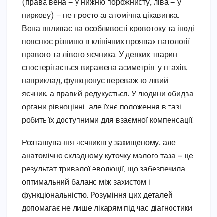
(права вена — у нижню порожнисту, ліва — у
ниркову) — не просто анатомічна цікавинка.
Вона впливає на особливості кровотоку та іноді
пояснює різницю в клінічних проявах патології
правого та лівого яєчника. У деяких тварин
спостерігається виражена асиметрія: у птахів,
наприклад, функціонує переважно лівий
яєчник, а правий редукується. У людини обидва
органи рівноцінні, але їхнє положення в тазі
робить їх доступними для взаємної компенсації.
Розташування яєчників у захищеному, але
анатомічно складному куточку малого таза — це
результат тривалої еволюції, що забезпечила
оптимальний баланс між захистом і
функціональністю. Розуміння цих деталей
допомагає не лише лікарям під час діагностики