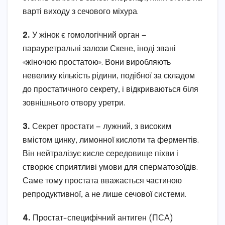
варті виходу з сечового міхура.
2.
У жінок є гомологічний орган —
парауретральні залози Скене, іноді звані
«жіночою простатою». Вони виробляють
невелику кількість рідини, подібної за складом
до простатичного секрету, і відкриваються біля
зовнішнього отвору уретри.
3.
Секрет простати — лужний, з високим
вмістом цинку, лимонної кислоти та ферментів.
Він нейтралізує кисле середовище піхви і
створює сприятливі умови для сперматозоїдів.
Саме тому простата вважається частиною
репродуктивної, а не лише сечової системи.
4.
Простат-специфічний антиген (ПСА)