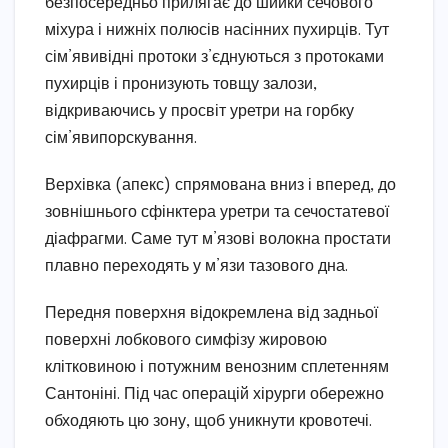
безпосередньо прилягає до шийки сечового
міхура і нижніх полюсів насінних пухирців. Тут
сім’явивідні протоки з’єднуються з протоками
пухирців і пронизують товщу залози,
відкриваючись у просвіт уретри на горбку
сім’явипорскування.
Верхівка (апекс) спрямована вниз і вперед, до
зовнішнього сфінктера уретри та сечостатевої
діафрагми. Саме тут м’язові волокна простати
плавно переходять у м’язи тазового дна.
Передня поверхня відокремлена від задньої
поверхні лобкового симфізу жировою
клітковиною і потужним венозним сплетенням
Сантоніні. Під час операцій хірурги обережно
обходяють цю зону, щоб уникнути кровотечі.