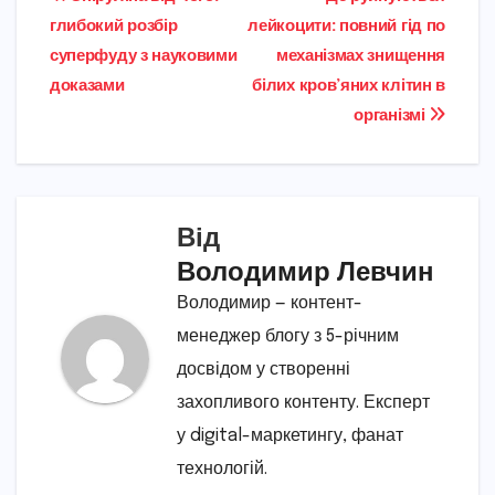
Навігація
глибокий розбір
лейкоцити: повний гід по
записів
суперфуду з науковими
механізмах знищення
доказами
білих кров’яних клітин в
організмі
Від
Володимир Левчин
Володимир — контент-
менеджер блогу з 5-річним
досвідом у створенні
захопливого контенту. Експерт
у digital-маркетингу, фанат
технологій.