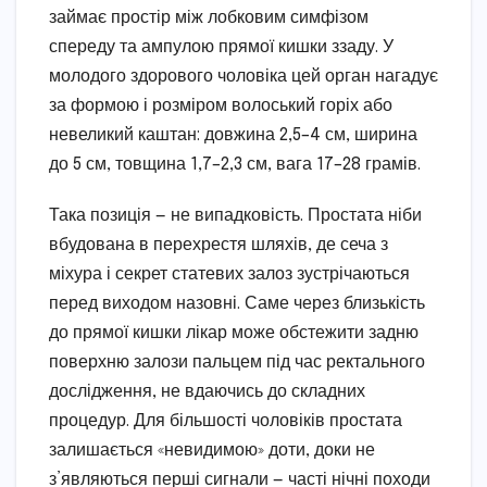
займає простір між лобковим симфізом
спереду та ампулою прямої кишки ззаду. У
молодого здорового чоловіка цей орган нагадує
за формою і розміром волоський горіх або
невеликий каштан: довжина 2,5–4 см, ширина
до 5 см, товщина 1,7–2,3 см, вага 17–28 грамів.
Така позиція — не випадковість. Простата ніби
вбудована в перехрестя шляхів, де сеча з
міхура і секрет статевих залоз зустрічаються
перед виходом назовні. Саме через близькість
до прямої кишки лікар може обстежити задню
поверхню залози пальцем під час ректального
дослідження, не вдаючись до складних
процедур. Для більшості чоловіків простата
залишається «невидимою» доти, доки не
з’являються перші сигнали — часті нічні походи