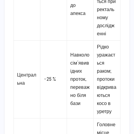
ться при
до
ректаль
апекса
ному
дослідж
енні
Рідко
Навколо
уражаєт
сім’явив
ься
ідних
раком;
Централ
~25 %
проток,
протоки
ьна
переваж
відкрива
но біля
ються
бази
косо в
уретру
Головне
місце