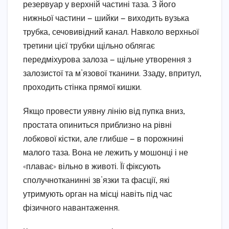
резервуар у верхній частині таза. З його
нижньої частини — шийки — виходить вузька
трубка, сечовивідний канал. Навколо верхньої
третини цієї трубки щільно облягає
передміхурова залоза — щільне утворення з
залозистої та м’язової тканини. Ззаду, впритул,
проходить стінка прямої кишки.
Якщо провести уявну лінію від пупка вниз,
простата опиниться приблизно на рівні
лобкової кістки, але глибше — в порожнині
малого таза. Вона не лежить у мошонці і не
«плаває» вільно в животі. Її фіксують
сполучнотканинні зв’язки та фасції, які
утримують орган на місці навіть під час
фізичного навантаження.