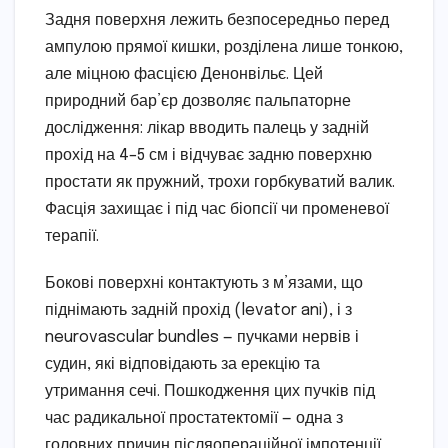
Задня поверхня лежить безпосередньо перед
ампулою прямої кишки, розділена лише тонкою,
але міцною фасцією Денонвільє. Цей
природний бар’єр дозволяє пальпаторне
дослідження: лікар вводить палець у задній
прохід на 4–5 см і відчуває задню поверхню
простати як пружний, трохи горбкуватий валик.
Фасція захищає і під час біопсії чи променевої
терапії.
Бокові поверхні контактують з м’язами, що
піднімають задній прохід (levator ani), і з
neurovascular bundles — пучками нервів і
судин, які відповідають за ерекцію та
утримання сечі. Пошкодження цих пучків під
час радикальної простатектомії — одна з
головних причин післяопераційної імпотенції,