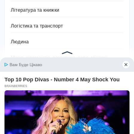
Література та книжки
Логістика та транспорт
Людина
Магія, хіромантія, езотерика, таро, містика
Міфи та легенди
Мотивація для спорту
Музика
Навчання