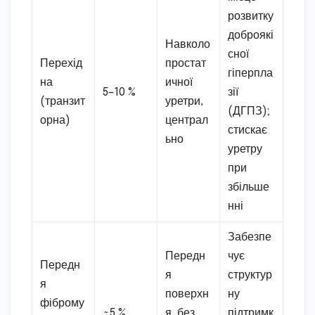
розвитку
доброякі
Навколо
сної
Перехід
простат
гіперпла
на
ичної
5–10 %
зії
(транзит
уретри,
(ДГПЗ);
орна)
централ
стискає
ьно
уретру
при
збільше
нні
Забезпе
Передн
чує
Передн
я
структур
я
поверхн
ну
фіброму
~5 %
я, без
підтримк