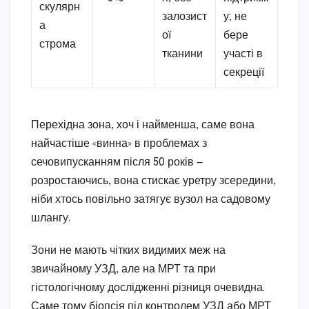
скулярн
залозист
у; не
а
ої
бере
строма
тканини
участі в
секреції
Перехідна зона, хоч і найменша, саме вона
найчастіше «винна» в проблемах з
сечовипусканням після 50 років —
розростаючись, вона стискає уретру зсередини,
ніби хтось повільно затягує вузол на садовому
шлангу.
Зони не мають чітких видимих меж на
звичайному УЗД, але на МРТ та при
гістологічному дослідженні різниця очевидна.
Саме тому біопсія під контролем УЗД або МРТ