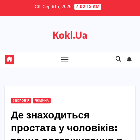
Skip
Сб. Сер 8th, 2026
7:02:15 AM
to
content
Kokl.Ua
ЗДОРОВ'Я
ЛЮДИНА
Де знаходиться
простата у чоловіків: