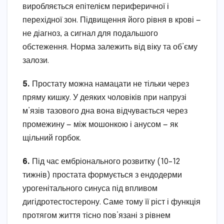
виробляється епітелієм периферичної і
перехідної зон. Підвищення його рівня в крові —
не діагноз, а сигнал для подальшого
обстеження. Норма залежить від віку та об’єму
залози.
5.
Простату можна намацати не тільки через
пряму кишку. У деяких чоловіків при напрузі
м’язів тазового дна вона відчувається через
промежину — між мошонкою і анусом — як
щільний горбок.
6.
Під час ембріонального розвитку (10–12
тижнів) простата формується з ендодерми
урогенітального синуса під впливом
дигідротестостерону. Саме тому її ріст і функція
протягом життя тісно пов’язані з рівнем