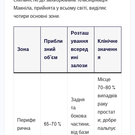
схильністю до захворювань. Класифікація
Макніла, прийнята у всьому світі, виділяє
чотири основні зони.
Розташ
Прибли
ування
Клінічне
Зона
зний
всеред
значенн
об’єм
ині
я
залози
Місце
70–80 %
випадків
Задня
раку
та
простат
бокова
Перифе
и; добре
65–70 %
частини,
рична
пальпує
від бази