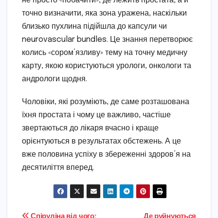
не просто «побачити», де лежить простата, а й
точно визначити, яка зона уражена, наскільки
близько пухлина підійшла до капсули чи
neurovascular bundles. Це знання перетворює
колись «сором’язливу» тему на точну медичну
карту, якою користуються урологи, онкологи та
андрологи щодня.
Чоловіки, які розуміють, де саме розташована
їхня простата і чому це важливо, частіше
звертаються до лікаря вчасно і краще
орієнтуються в результатах обстежень. А це
вже половина успіху в збереженні здоров’я на
десятиліття вперед.
Спіруліна від чого:
Де руйнуються