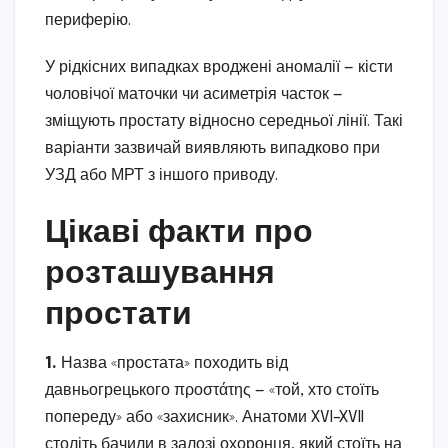
периферію.
У рідкісних випадках вроджені аномалії — кісти
чоловічої маточки чи асиметрія часток —
зміщують простату відносно середньої лінії. Такі
варіанти зазвичай виявляють випадково при
УЗД або МРТ з іншого приводу.
Цікаві факти про
розташування
простати
1.
Назва «простата» походить від
давньогрецького προστάτης — «той, хто стоїть
попереду» або «захисник». Анатоми XVI–XVII
століть бачили в залозі охоронця, який стоїть на