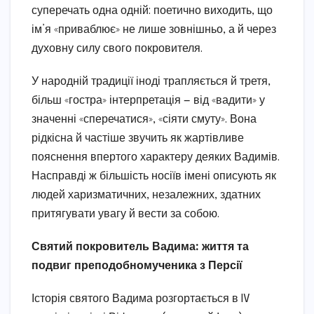
суперечать одна одній: поетично виходить, що
ім’я «приваблює» не лише зовнішньо, а й через
духовну силу свого покровителя.
У народній традиції іноді трапляється й третя,
більш «гостра» інтерпретація — від «вадити» у
значенні «сперечатися», «сіяти смуту». Вона
рідкісна й частіше звучить як жартівливе
пояснення впертого характеру деяких Вадимів.
Насправді ж більшість носіїв імені описують як
людей харизматичних, незалежних, здатних
притягувати увагу й вести за собою.
Святий покровитель Вадима: життя та
подвиг преподобномученика з Персії
Історія святого Вадима розгортається в IV