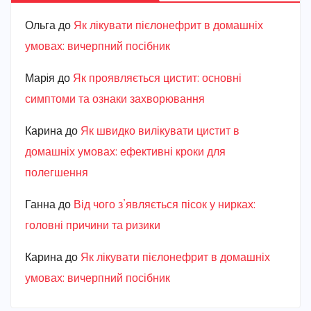
Ольга
до
Як лікувати пієлонефрит в домашніх
умовах: вичерпний посібник
Марiя
до
Як проявляється цистит: основні
симптоми та ознаки захворювання
Карина
до
Як швидко вилікувати цистит в
домашніх умовах: ефективні кроки для
полегшення
Ганна
до
Від чого з’являється пісок у нирках:
головні причини та ризики
Карина
до
Як лікувати пієлонефрит в домашніх
умовах: вичерпний посібник