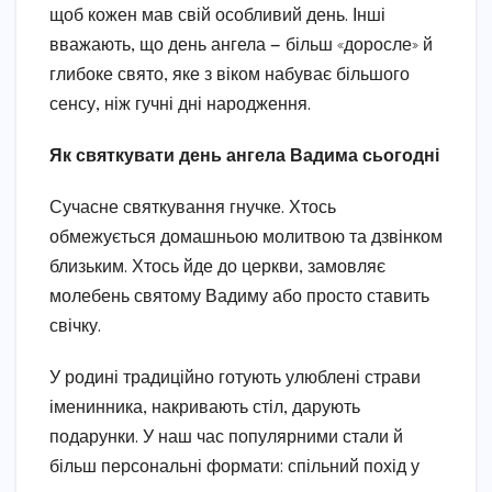
щоб кожен мав свій особливий день. Інші
вважають, що день ангела — більш «доросле» й
глибоке свято, яке з віком набуває більшого
сенсу, ніж гучні дні народження.
Як святкувати день ангела Вадима сьогодні
Сучасне святкування гнучке. Хтось
обмежується домашньою молитвою та дзвінком
близьким. Хтось йде до церкви, замовляє
молебень святому Вадиму або просто ставить
свічку.
У родині традиційно готують улюблені страви
іменинника, накривають стіл, дарують
подарунки. У наш час популярними стали й
більш персональні формати: спільний похід у