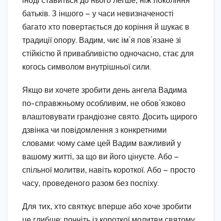
іноді ставиться до нього легше, ніж покоління
батьків. З іншого — у часи невизначеності
багато хто повертається до коріння й шукає в
традиції опору. Вадим, чиє ім’я пов’язане зі
стійкістю й привабливістю одночасно, стає для
когось символом внутрішньої сили.
Якщо ви хочете зробити день ангела Вадима
по-справжньому особливим, не обов’язково
влаштовувати грандіозне свято. Досить щирого
дзвінка чи повідомлення з конкретними
словами: чому саме цей Вадим важливий у
вашому житті, за що ви його цінуєте. Або —
спільної молитви, навіть короткої. Або — просто
часу, проведеного разом без поспіху.
Для тих, хто святкує вперше або хоче зробити
це глибше: почніть із короткої молитви святому