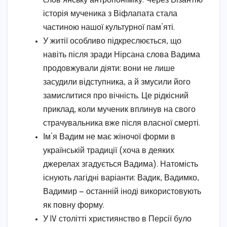
слов’янську антропоніміку. Через Візантію
історія мученика з Віфлапата стала
частиною нашої культурної пам’яті.
У житії особливо підкреслюється, що
навіть після зради Нірсана слова Вадима
продовжували діяти: вони не лише
засудили відступника, а й змусили його
замислитися про вічність. Це рідкісний
приклад, коли мученик вплинув на свого
страчувальника вже після власної смерті.
Ім’я Вадим не має жіночої форми в
українській традиції (хоча в деяких
джерелах згадується Вадима). Натомість
існують лагідні варіанти: Вадик, Вадимко,
Вадимир — останній іноді використовують
як повну форму.
У IV столітті християнство в Персії було