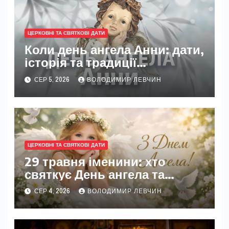
ЦЕРКОВНІ ТА СВЯТКОВІ ДАТИ
Коли день ангела Анни: дати,
історія та традиції
святкування
СЕР 5, 2026
ВОЛОДИМИР ЛЕВЧИН
ЦЕРКОВНІ ТА СВЯТКОВІ ДАТИ
29 травня іменини: хто
святкує День ангела та
традиції свята
СЕР 4, 2026
ВОЛОДИМИР ЛЕВЧИН