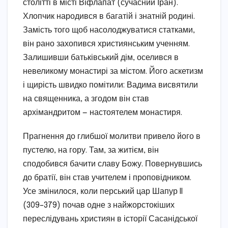
столітті в місті Віфлапат (сучасний Іран).
Хлопчик народився в багатій і знатній родині.
Замість того щоб насолоджуватися статками,
він рано захопився християнським ученням.
Залишивши батьківський дім, оселився в
невеликому монастирі за містом. Його аскетизм
і щирість швидко помітили: Вадима висвятили
на священника, а згодом він став
архімандритом — настоятелем монастиря.
Прагнення до глибшої молитви привело його в
пустелю, на гору. Там, за житієм, він
сподобився бачити славу Божу. Повернувшись
до братії, він став учителем і проповідником.
Усе змінилося, коли перський цар Шапур II
(309–379) почав одне з найжорстокіших
переслідувань християн в історії Сасанідської