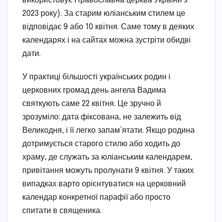
використовує Православна церква України з
2023 року). За старим юліанським стилем це
відповідає 9 або 10 квітня. Саме тому в деяких
календарях і на сайтах можна зустріти обидві
дати.
У практиці більшості українських родин і
церковних громад день ангела Вадима
святкують саме 22 квітня. Це зручно й
зрозуміло: дата фіксована, не залежить від
Великодня, і її легко запам’ятати. Якщо родина
дотримується старого стилю або ходить до
храму, де служать за юліанським календарем,
привітання можуть пролунати 9 квітня. У таких
випадках варто орієнтуватися на церковний
календар конкретної парафії або просто
спитати в священика.