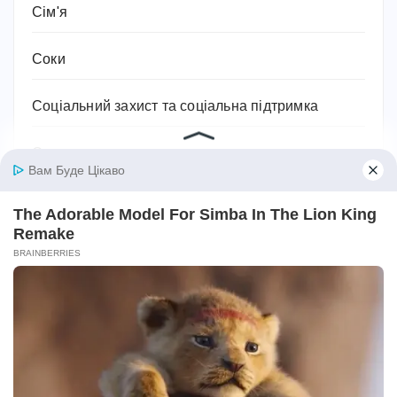
Сім'я
Соки
Соціальний захист та соціальна підтримка
Спорт
Спортивне харчування
Супільство
Тваринництво
Технології, техніка та гаджети
Традиції