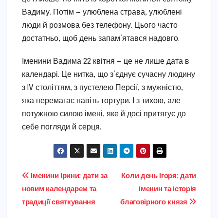
Вадиму. Потім — улюблена страва, улюблені
люди й розмова без телефону. Цього часто
достатньо, щоб день запам’ятався надовго.
Іменини Вадима 22 квітня — це не лише дата в
календарі. Це нитка, що з’єднує сучасну людину
з IV століттям, з пустелею Персії, з мужністю,
яка перемагає навіть тортури. І з тихою, але
потужною силою імені, яке й досі притягує до
себе погляди й серця.
Навігація
Іменини Ірини: дати за
Коли день Ігоря: дати
новим календарем та
іменин та історія
записів
традиції святкування
благовірного князя