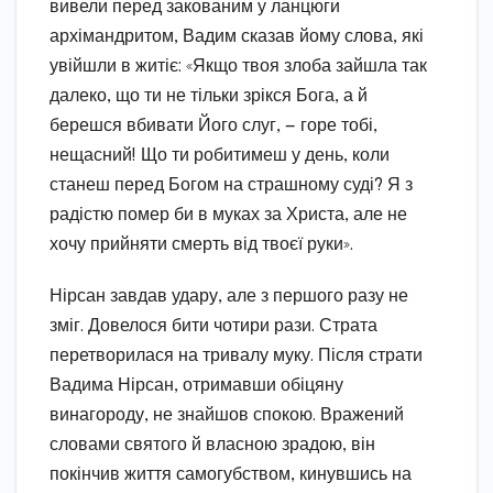
вивели перед закованим у ланцюги
архімандритом, Вадим сказав йому слова, які
увійшли в житіє: «Якщо твоя злоба зайшла так
далеко, що ти не тільки зрікся Бога, а й
берешся вбивати Його слуг, — горе тобі,
нещасний! Що ти робитимеш у день, коли
станеш перед Богом на страшному суді? Я з
радістю помер би в муках за Христа, але не
хочу прийняти смерть від твоєї руки».
Нірсан завдав удару, але з першого разу не
зміг. Довелося бити чотири рази. Страта
перетворилася на тривалу муку. Після страти
Вадима Нірсан, отримавши обіцяну
винагороду, не знайшов спокою. Вражений
словами святого й власною зрадою, він
покінчив життя самогубством, кинувшись на