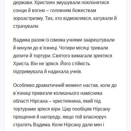
держави. Християн змушували поклонятися
сонцю й вогню — головним божествам
зороастризму. Тих, хто відмовлявся, катували й
страчували.
Вадима разом із сімома учнями заарештували
й кинули до в’язниці. Чотири місяці тривали
допити й тортури. Святого вимагали зректися
Христа. Він не зрікся. Його стійкість
підтримувала й надихала учнів.
Особливо драматичний момент настав, коли до
в’язниці привезли колишнього намісника
області Нірсана — християнина, який під
тортурами зрікся віри. Цар пообіцяв Нірсану
прощення й нагороду, якщо той власноруч
стратить Вадима. Коли Нірсану дали меч і