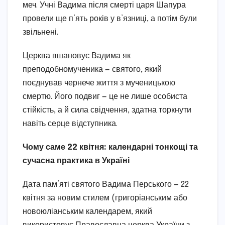
меч. Учні Вадима після смерті царя Шапура
провели ще п’ять років у в’язниці, а потім були
звільнені.
Церква вшановує Вадима як
преподобномученика — святого, який
поєднував чернече життя з мученицькою
смертю. Його подвиг — це не лише особиста
стійкість, а й сила свідчення, здатна торкнути
навіть серце відступника.
Чому саме 22 квітня: календарні тонкощі та
сучасна практика в Україні
Дата пам’яті святого Вадима Перського — 22
квітня за новим стилем (григоріанським або
новоюліанським календарем, який