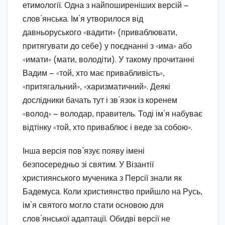
етимології. Одна з найпоширеніших версій —
слов’янська. Ім’я утворилося від
давньоруського «вадити» (приваблювати,
притягувати до себе) у поєднанні з «има» або
«имати» (мати, володіти). У такому прочитанні
Вадим — «той, хто має привабливість»,
«притягальний», «харизматичний». Деякі
дослідники бачать тут і зв’язок із коренем
«волод» — володар, правитель. Тоді ім’я набуває
відтінку «той, хто приваблює і веде за собою».
Інша версія пов’язує появу імені
безпосередньо зі святим. У Візантії
християнського мученика з Персії знали як
Бадемуса. Коли християнство прийшло на Русь,
ім’я святого могло стати основою для
слов’янської адаптації. Обидві версії не