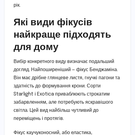
рік.
Які види фікусів
найкраще підходять
для дому
Вибір конкретного виду визначає подальший
догляд. Найпоширеніший — фікус Бенджаміна.
Він має дрібне глянцеве листя, гнучкі пагони та
здатність до формування крони. Сорти
Starlight і Exotica приваблюють строкатим
забарвленням, але потребують яскравішого
світла. Цей вид найбільш чутливий до
переміщень і протягів.
Фікус каучуконосний, або еластика,