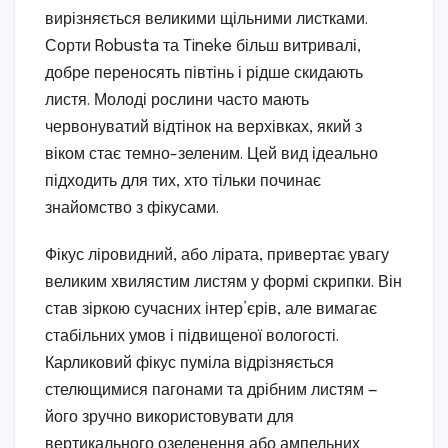
вирізняється великими щільними листками.
Сорти Robusta та Tineke більш витривалі,
добре переносять півтінь і рідше скидають
листя. Молоді рослини часто мають
червонуватий відтінок на верхівках, який з
віком стає темно-зеленим. Цей вид ідеально
підходить для тих, хто тільки починає
знайомство з фікусами.
Фікус ліровидний, або лірата, привертає увагу
великим хвилястим листям у формі скрипки. Він
став зіркою сучасних інтер’єрів, але вимагає
стабільних умов і підвищеної вологості.
Карликовий фікус пуміла відрізняється
стелющимися пагонами та дрібним листям —
його зручно використовувати для
вертикального озеленення або ампельних