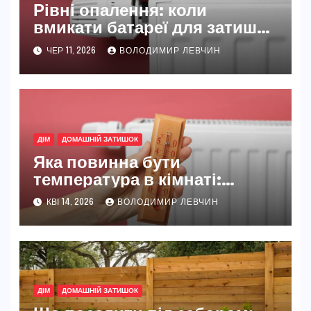
Рівні опалення: коли
вмикати батареї для затишку
та розумної економії
ЧЕР 11, 2026
ВОЛОДИМИР ЛЕВЧИН
ДІМ
ДОМАШНІЙ ЗАТИШОК
Яка повинна бути
температура в кімнаті:
норми для здоров’я та
КВІ 14, 2026
ВОЛОДИМИР ЛЕВЧИН
справжнього комфорту
ДІМ
ДОМАШНІЙ ЗАТИШОК