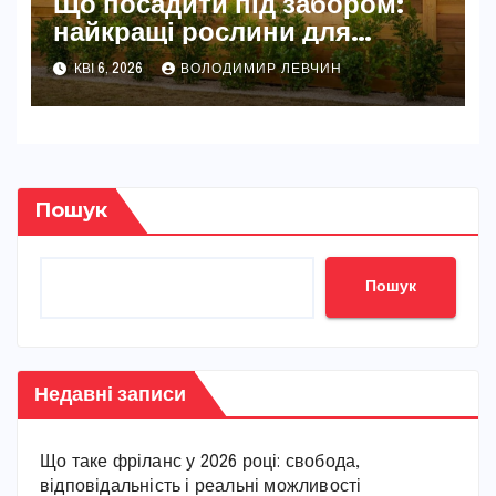
Що посадити під забором:
найкращі рослини для
красивого та практичного
КВІ 6, 2026
ВОЛОДИМИР ЛЕВЧИН
саду
Пошук
Пошук
Недавні записи
Що таке фріланс у 2026 році: свобода,
відповідальність і реальні можливості