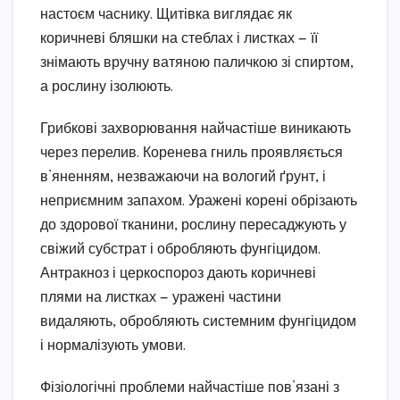
настоєм часнику. Щитівка виглядає як
коричневі бляшки на стеблах і листках — її
знімають вручну ватяною паличкою зі спиртом,
а рослину ізолюють.
Грибкові захворювання найчастіше виникають
через перелив. Коренева гниль проявляється
в’яненням, незважаючи на вологий ґрунт, і
неприємним запахом. Уражені корені обрізають
до здорової тканини, рослину пересаджують у
свіжий субстрат і обробляють фунгіцидом.
Антракноз і церкоспороз дають коричневі
плями на листках — уражені частини
видаляють, обробляють системним фунгіцидом
і нормалізують умови.
Фізіологічні проблеми найчастіше пов’язані з