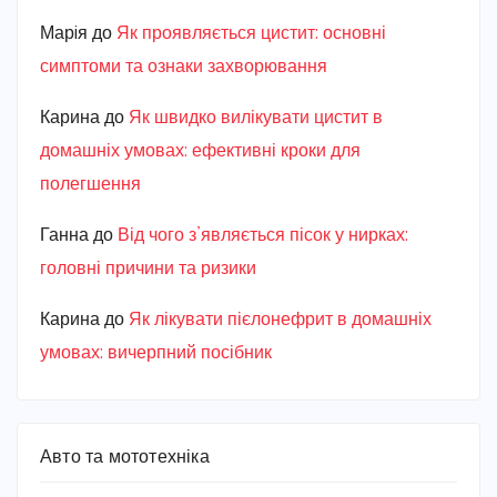
Марiя
до
Як проявляється цистит: основні
симптоми та ознаки захворювання
Карина
до
Як швидко вилікувати цистит в
домашніх умовах: ефективні кроки для
полегшення
Ганна
до
Від чого з’являється пісок у нирках:
головні причини та ризики
Карина
до
Як лікувати пієлонефрит в домашніх
умовах: вичерпний посібник
Авто та мототехніка