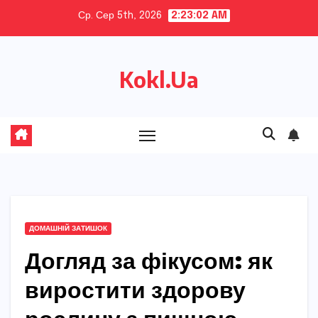
Skip
Ср. Сер 5th, 2026
2:23:04 AM
to
content
Kokl.Ua
ДОМАШНІЙ ЗАТИШОК
Догляд за фікусом: як
виростити здорову