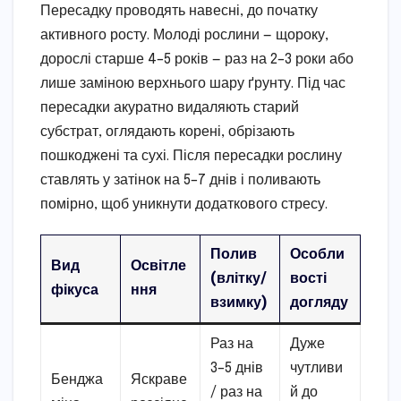
Пересадку проводять навесні, до початку
активного росту. Молоді рослини — щороку,
дорослі старше 4–5 років — раз на 2–3 роки або
лише заміною верхнього шару ґрунту. Під час
пересадки акуратно видаляють старий
субстрат, оглядають корені, обрізають
пошкоджені та сухі. Після пересадки рослину
ставлять у затінок на 5–7 днів і поливають
помірно, щоб уникнути додаткового стресу.
Полив
Особли
Вид
Освітле
(влітку/
вості
фікуса
ння
взимку)
догляду
Раз на
Дуже
3–5 днів
чутливи
Бенджа
Яскраве
/ раз на
й до