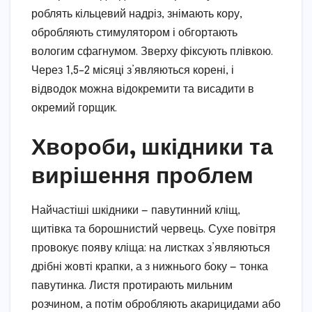
роблять кільцевий надріз, знімають кору,
обробляють стимулятором і обгортають
вологим сфагнумом. Зверху фіксують плівкою.
Через 1,5–2 місяці з’являються корені, і
відводок можна відокремити та висадити в
окремий горщик.
Хвороби, шкідники та
вирішення проблем
Найчастіші шкідники — павутинний кліщ,
щитівка та борошнистий червець. Сухе повітря
провокує появу кліща: на листках з’являються
дрібні жовті крапки, а з нижнього боку — тонка
павутинка. Листя протирають мильним
розчином, а потім обробляють акарицидами або