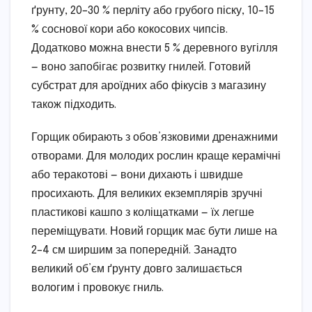
ґрунту, 20–30 % перліту або грубого піску, 10–15
% соснової кори або кокосових чипсів.
Додатково можна внести 5 % деревного вугілля
— воно запобігає розвитку гнилей. Готовий
субстрат для ароїдних або фікусів з магазину
також підходить.
Горщик обирають з обов’язковими дренажними
отворами. Для молодих рослин краще керамічні
або теракотові — вони дихають і швидше
просихають. Для великих екземплярів зручні
пластикові кашпо з коліщатками — їх легше
переміщувати. Новий горщик має бути лише на
2–4 см ширшим за попередній. Занадто
великий об’єм ґрунту довго залишається
вологим і провокує гниль.