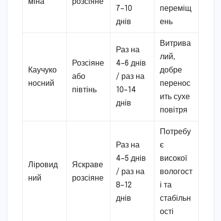
міна
розсіяне
7–10
переміщ
днів
ень
Витрива
Раз на
лий,
Розсіяне
4–6 днів
Каучуко
добре
або
/ раз на
носний
перенос
півтінь
10–14
ить сухе
днів
повітря
Потребу
Раз на
є
4–5 днів
високої
Ліровид
Яскраве
/ раз на
вологост
ний
розсіяне
8–12
і та
днів
стабільн
ості