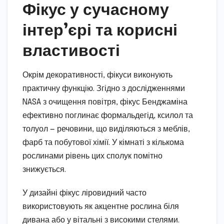
Фікус у сучасному
інтер’єрі та корисні
властивості
Окрім декоративності, фікуси виконують
практичну функцію. Згідно з дослідженнями
NASA з очищення повітря, фікус Бенджаміна
ефективно поглинає формальдегід, ксилол та
толуол — речовини, що виділяються з меблів,
фарб та побутової хімії. У кімнаті з кількома
рослинами рівень цих сполук помітно
знижується.
У дизайні фікус ліровидний часто
використовують як акцентне рослина біля
дивана або у вітальні з високими стелями.