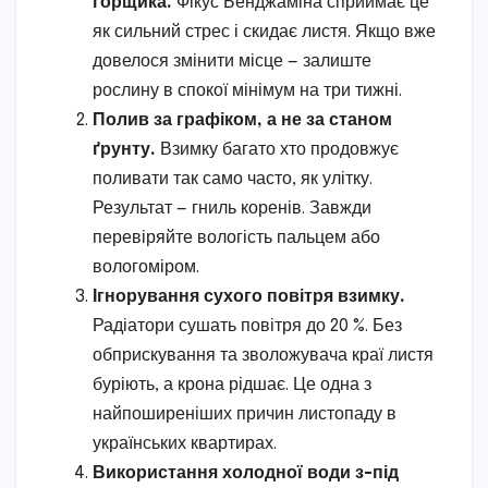
горщика.
Фікус Бенджаміна сприймає це
як сильний стрес і скидає листя. Якщо вже
довелося змінити місце — залиште
рослину в спокої мінімум на три тижні.
Полив за графіком, а не за станом
ґрунту.
Взимку багато хто продовжує
поливати так само часто, як улітку.
Результат — гниль коренів. Завжди
перевіряйте вологість пальцем або
вологоміром.
Ігнорування сухого повітря взимку.
Радіатори сушать повітря до 20 %. Без
обприскування та зволожувача краї листя
буріють, а крона рідшає. Це одна з
найпоширеніших причин листопаду в
українських квартирах.
Використання холодної води з-під