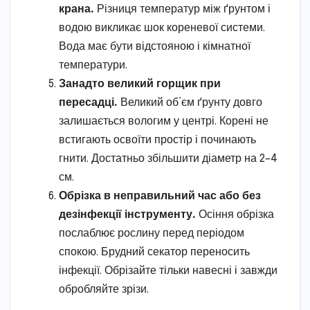
крана.
Різниця температур між ґрунтом і
водою викликає шок кореневої системи.
Вода має бути відстояною і кімнатної
температури.
Занадто великий горщик при
пересадці.
Великий об’єм ґрунту довго
залишається вологим у центрі. Корені не
встигають освоїти простір і починають
гнити. Достатньо збільшити діаметр на 2–4
см.
Обрізка в неправильний час або без
дезінфекції інструменту.
Осіння обрізка
послаблює рослину перед періодом
спокою. Брудний секатор переносить
інфекції. Обрізайте тільки навесні і завжди
обробляйте зрізи.