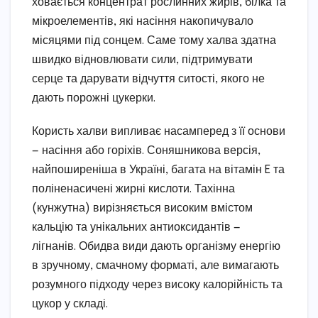
ховається концентрат рослинних жирів, білка та
мікроелементів, які насіння накопичувало
місяцями під сонцем. Саме тому халва здатна
швидко відновлювати сили, підтримувати
серце та дарувати відчуття ситості, якого не
дають порожні цукерки.
Користь халви випливає насамперед з її основи
— насіння або горіхів. Соняшникова версія,
найпоширеніша в Україні, багата на вітамін E та
поліненасичені жирні кислоти. Тахінна
(кунжутна) вирізняється високим вмістом
кальцію та унікальних антиоксидантів —
лігнанів. Обидва види дають організму енергію
в зручному, смачному форматі, але вимагають
розумного підходу через високу калорійність та
цукор у складі.