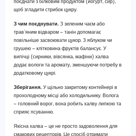
поєднати з білковим продуктом (йогурт, сир),
щоб згладити стрибок цукру.
З чим поєднувати.
З зеленим чаєм або
трав’яним відваром — танін допомагає
повільніше засвоювати цукор. З яблуком чи
грушею — клітковина фруктів балансує. У
випічці (сирники, вівсянка, мафіни) халва
додає вологи та аромату, зменшуючи потребу в
додатковому цукрі.
Зберігання.
У щільно закритому контейнері в
прохолодному місці або холодильнику. Волога
— головний ворог, вона робить халву липкою та
сприяє псуванню.
Якісна халва — це не просто задоволення для
смакових рецепторів. Це спосіб отримати