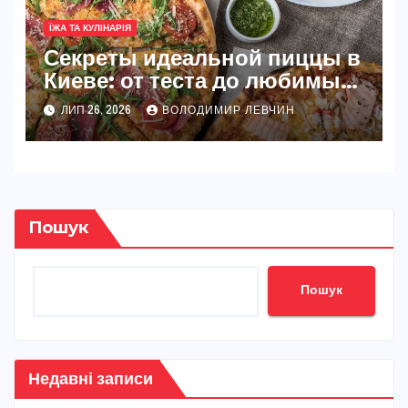
ЇЖА ТА КУЛІНАРІЯ
Секреты идеальной пиццы в
Киеве: от теста до любимых
начинок
ЛИП 26, 2026
ВОЛОДИМИР ЛЕВЧИН
Пошук
Пошук
Недавні записи