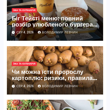
ЇЖА ТА КУЛІНАРІЯ
Біг Тейсті меню: повний
розбір улюбленого бургера
McDonald’s
СЕР 4, 2026
ВОЛОДИМИР ЛЕВЧИН
ЇЖА ТА КУЛІНАРІЯ
Чи можна їсти пророслу
картоплю: ризики, правила
та безпечні способи
СЕР 4, 2026
ВОЛОДИМИР ЛЕВЧИН