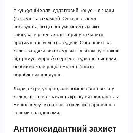
У кунжутній халві додатковий бонус — лігнани
(сесамін та сезамол). Сучасні огляди
показують, що ці сполуки можуть м’яко
знижувати рівень холестерину та чинити
протизапальну дію на судини. Соняшникова
халва завдяки високому вмісту вітаміну E також
підтримує здоров’я серцево-судинної системи,
особливо коли раціон містить багато
оброблених продуктів.
Люди, які регулярно, але помірно їдять якісну
халву, часто відзначають кращу витривалість та
менше відчуття важкості після їжі порівняно з
іншими солодощами.
Антиоксидантний захист