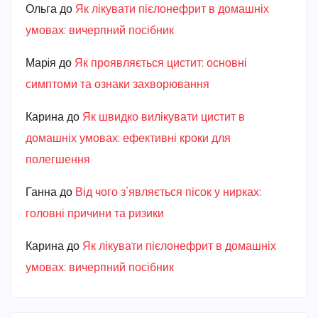
Ольга
до
Як лікувати пієлонефрит в домашніх
умовах: вичерпний посібник
Марiя
до
Як проявляється цистит: основні
симптоми та ознаки захворювання
Карина
до
Як швидко вилікувати цистит в
домашніх умовах: ефективні кроки для
полегшення
Ганна
до
Від чого з’являється пісок у нирках:
головні причини та ризики
Карина
до
Як лікувати пієлонефрит в домашніх
умовах: вичерпний посібник