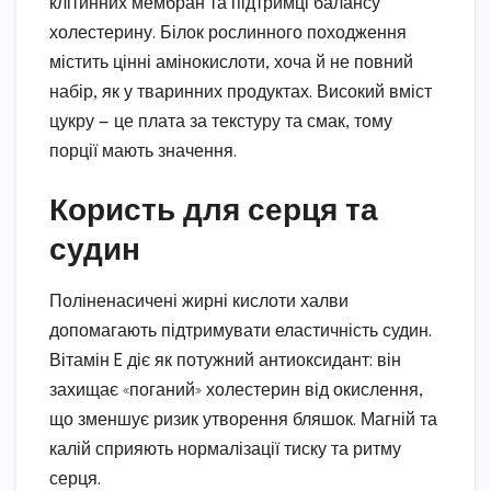
клітинних мембран та підтримці балансу
холестерину. Білок рослинного походження
містить цінні амінокислоти, хоча й не повний
набір, як у тваринних продуктах. Високий вміст
цукру — це плата за текстуру та смак, тому
порції мають значення.
Користь для серця та
судин
Поліненасичені жирні кислоти халви
допомагають підтримувати еластичність судин.
Вітамін E діє як потужний антиоксидант: він
захищає «поганий» холестерин від окислення,
що зменшує ризик утворення бляшок. Магній та
калій сприяють нормалізації тиску та ритму
серця.