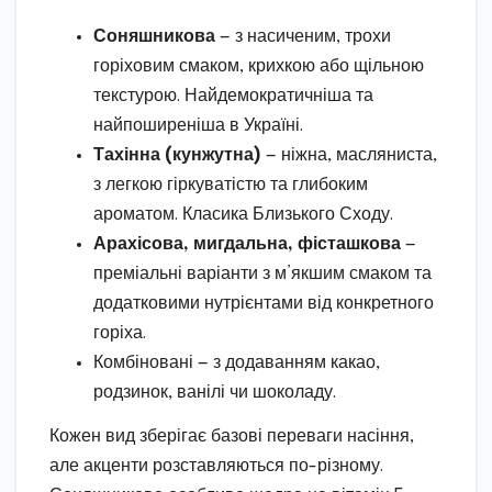
Соняшникова
— з насиченим, трохи
горіховим смаком, крихкою або щільною
текстурою. Найдемократичніша та
найпоширеніша в Україні.
Тахінна (кунжутна)
— ніжна, масляниста,
з легкою гіркуватістю та глибоким
ароматом. Класика Близького Сходу.
Арахісова, мигдальна, фісташкова
—
преміальні варіанти з м’якшим смаком та
додатковими нутрієнтами від конкретного
горіха.
Комбіновані — з додаванням какао,
родзинок, ванілі чи шоколаду.
Кожен вид зберігає базові переваги насіння,
але акценти розставляються по-різному.