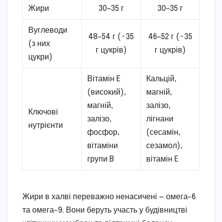
Жири
30–35 г
30–35 г
Вуглеводи
48–54 г (~35
46–52 г (~35
(з них
г цукрів)
г цукрів)
цукри)
Вітамін E
Кальцій,
(високий),
магній,
магній,
залізо,
Ключові
залізо,
лігнани
нутрієнти
фосфор,
(сесамін,
вітаміни
сезамол),
групи B
вітамін E
Жири в халві переважно ненасичені — омега-6
та омега-9. Вони беруть участь у будівництві