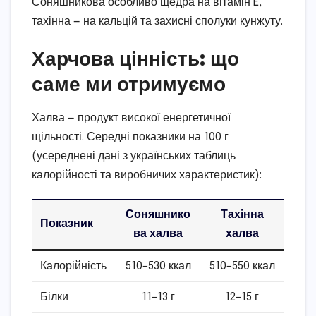
Соняшникова особливо щедра на вітамін E,
тахінна — на кальцій та захисні сполуки кунжуту.
Харчова цінність: що
саме ми отримуємо
Халва — продукт високої енергетичної
щільності. Середні показники на 100 г
(усереднені дані з українських таблиць
калорійності та виробничих характеристик):
Соняшнико
Тахінна
Показник
ва халва
халва
Калорійність
510–530 ккал
510–550 ккал
Білки
11–13 г
12–15 г