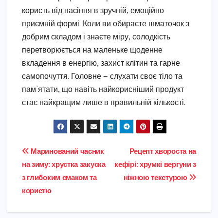
користь від насіння в зручній, емоційно
приємній формі. Коли ви обираєте шматочок з
добрим складом і знаєте міру, солодкість
перетворюється на маленьке щоденне
вкладення в енергію, захист клітин та гарне
самопочуття. Головне — слухати своє тіло та
пам’ятати, що навіть найкорисніший продукт
стає найкращим лише в правильній кількості.
Навігація
Маринований часник
Рецепт хвороста на
на зиму: хрустка закуска
кефірі: хрумкі вергуни з
записів
з глибоким смаком та
ніжною текстурою
користю