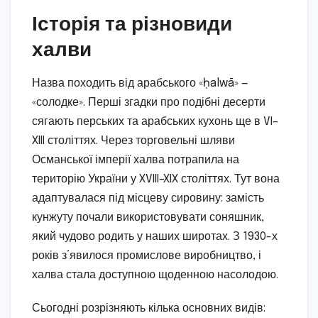
Історія та різновиди
халви
Назва походить від арабського «ḥalwā» —
«солодке». Перші згадки про подібні десерти
сягають перських та арабських кухонь ще в VI–
XIII століттях. Через торговельні шляви
Османської імперії халва потрапила на
територію України у XVIII–XIX століттях. Тут вона
адаптувалася під місцеву сировину: замість
кунжуту почали використовувати соняшник,
який чудово родить у наших широтах. З 1930-х
років з’явилося промислове виробництво, і
халва стала доступною щоденною насолодою.
Сьогодні розрізняють кілька основних видів: