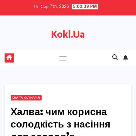
Skip
Пт. Сер 7th, 2026
5:02:40 PM
to
content
Kokl.Ua
ЇЖА ТА КУЛІНАРІЯ
Халва: чим корисна
солодкість з насіння