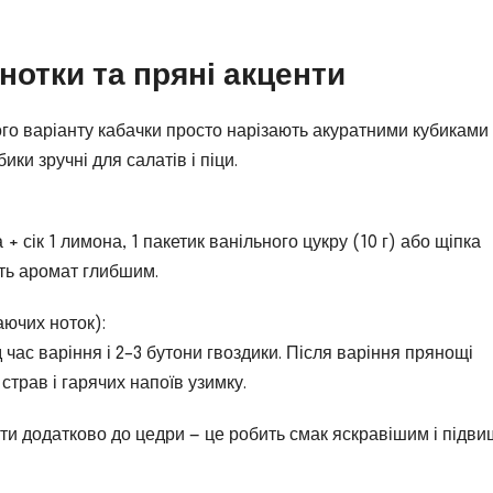
 нотки та пряні акценти
го варіанту кабачки просто нарізають акуратними кубиками 
ики зручні для салатів і піци.
+ сік 1 лимона, 1 пакетик ванільного цукру (10 г) або щіпка
ить аромат глибшим.
аючих ноток):
 час варіння і 2–3 бутони гвоздики. Після варіння прянощі
страв і гарячих напоїв узимку.
лоти додатково до цедри — це робить смак яскравішим і підви