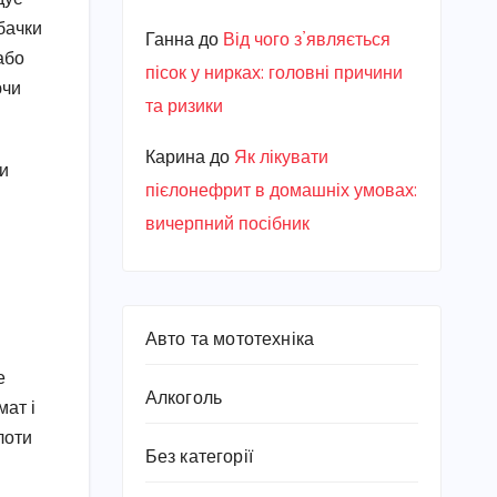
бачки
Ганна
до
Від чого з’являється
або
пісок у нирках: головні причини
ючи
та ризики
Карина
до
Як лікувати
ли
пієлонефрит в домашніх умовах:
вичерпний посібник
Авто та мототехніка
е
Алкоголь
мат і
лоти
Без категорії