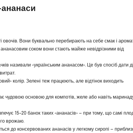
и-ананаси
іті овочів. Вони буквально перебирають на себе смак і арома
 з ананасовим соком вони стають майже невідрізними від
ачків називали «українським ананасом». Це був спосіб дати д
витрат.
вий» колір. Зелені теж працюють, але відтінок виходить
тає чудовою основою для компотів, желе або навіть маринад
печує 15–20 банок таких «ананасів» — при тому, що самі пло
ого врожаю.
ться до консервованих ананасів у легкому сиропі — прибли