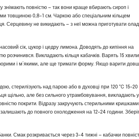
ку знімають повністю — так вони краще вбирають сироп і
ми товщиною 0,8–1 см. Чаркою або спеціальним кільцем
ця. Серцевину не викидають — з неї можна приготувати ола
насовий сік, цукор і цедру лимона. Доводять до кипіння на
тю розчинився. Викладають кільця кабачків. Варять 15 хвил
озорими і м’якими, але ще тримати форму. Якщо варити дов
одою, стерилізують над парою або в духовці при 120 °C 15–20
льця щільно, але без сильного утрамбовування, викладають у
овністю покрити. Відразу закручують стерильними кришками
 залишають до повного охолодження на 12–24 години. Збері
 банки. Смак розкривається через 3–4 тижні — кабачки повніс