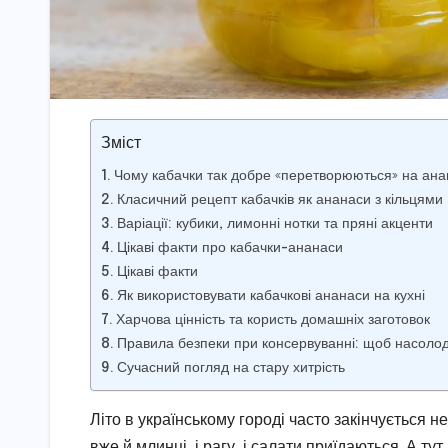
Зміст
Чому кабачки так добре «перетворюються» на ана
Класичний рецепт кабачків як ананаси з кільцями
Варіації: кубики, лимонні нотки та пряні акценти
Цікаві факти про кабачки-ананаси
Цікаві факти
Як використовувати кабачкові ананаси на кухні
Харчова цінність та користь домашніх заготовок
Правила безпеки при консервуванні: щоб насол
Сучасний погляд на стару хитрість
Літо в українському городі часто закінчується н
вже й млинці, і рагу, і салати приїдаються. А ту