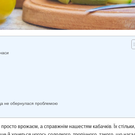
наси
ода не обернулася проблемою
е просто врожаєм, а справжнім нашестям кабачків. Їх стільки
т ще й хочеться чогось солодкого, тропічного, такого, що нага