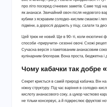
про літо посеред січневих заметів. Саме тоді н
як ананаси. Звичайний овоч після недовгого ва
кубики з яскравим солодко-кислим смаком і легк
підміни, а дорослі додають у піцу, салати та д
Цей трюк не новий. Ще в 90-ті, коли екзотичні
способи «приручити» сезонні овочі. Схожі рецеп
Сучасна версія з пакетованим ананасовим сок
кулінарним блогерам. Вона проста, бюджетна і д
Чому кабачки так добре 
Секрет криється в самій природі кабачка. Він на
ніжну структуру. Під час варіння в солодко-кис
кислоту ананасового соку, а цукор частково ка
не тільки консервує, а й підкреслює фруктові н