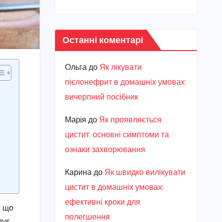
Останні коментарі
Ольга
до
Як лікувати
пієлонефрит в домашніх умовах:
вичерпний посібник
Марiя
до
Як проявляється
цистит: основні симптоми та
ознаки захворювання
Карина
до
Як швидко вилікувати
цистит в домашніх умовах:
ефективні кроки для
, що
полегшення
дує