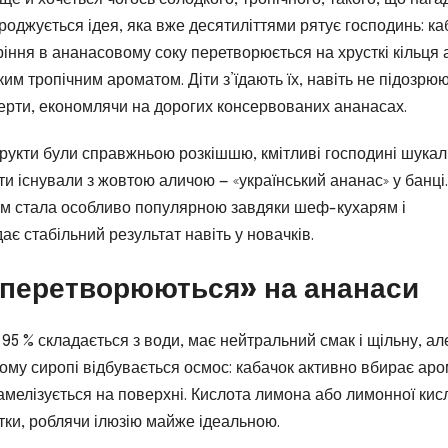
ароджується ідея, яка вже десятиліттями рятує господинь: ка
ріння в ананасовому соку перетворюється на хрусткі кільця 
им тропічним ароматом. Діти з’їдають їх, навіть не підозрю
есерти, економлячи на дорогих консервованих ананасах.
 фрукти були справжньою розкішшю, кмітливі господині шука
ти існували з жовтою аличою — «український ананас» у банці.
ом стала особливо популярною завдяки шеф-кухарям і
ає стабільний результат навіть у новачків.
«перетворюються» на ананаси
 95 % складається з води, має нейтральний смак і щільну, ал
лому сиропі відбувається осмос: кабачок активно вбирає аро
рамелізується на поверхні. Кислота лимона або лимонної кис
отки, роблячи ілюзію майже ідеальною.