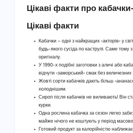
Цікаві факти про кабачк
Цікаві факти
Кабачки — одні з найкращих «акторів» у св
будь-якого сусіда по каструлі. Саме тому
оригіналу.
У 1990-х подібні заготовки з аличі або каб
відчути «заморський» смак без величезних 
Жовті сорти кабачків дають більш «ананасо
холоднішим.
Сироп після кабачків не виливають! Він с
курки.
Одна рослина кабачка за сезон легко забез
майже нічого не коштують у період масов
Готовий продукт за калорійністю наближає