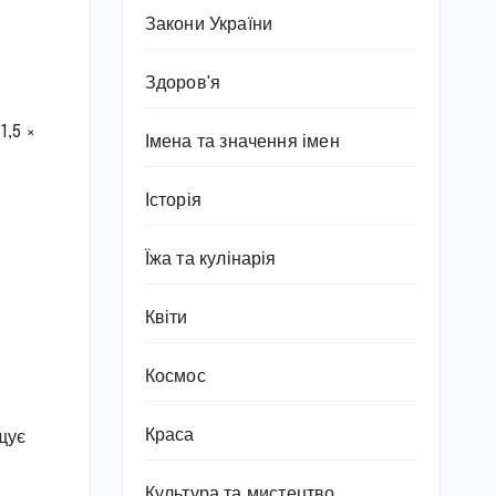
Закони України
Здоров'я
1,5 ×
Імена та значення імен
Історія
Їжа та кулінарія
Квіти
Космос
Краса
щує
Культура та мистецтво