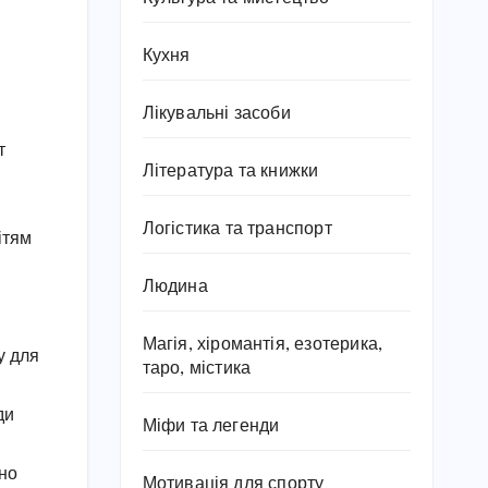
Кухня
Лікувальні засоби
т
Література та книжки
Логістика та транспорт
ітям
Людина
Магія, хіромантія, езотерика,
у для
таро, містика
ди
Міфи та легенди
зно
Мотивація для спорту