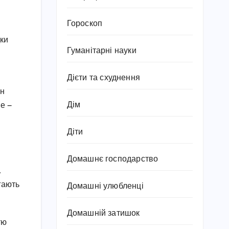
Гороскоп
дки
Гуманітарні науки
Дієти та схуднення
ин
Дім
ше —
Діти
Домашнє господарство
.
гають
Домашні улюбленці
Домашній затишок
тю