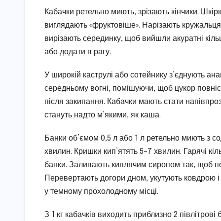
Кабачки ретельно миють, зрізають кінчики. Шкір
виглядають «фруктовіше». Нарізають кружальця
вирізають серединку, щоб вийшли акуратні кіль
або додати в рагу.
У широкій каструлі або сотейнику з’єднують ана
середньому вогні, помішуючи, щоб цукор повніс
після закипання. Кабачки мають стати напівпр
стануть надто м’якими, як каша.
Банки об’ємом 0,5 л або 1 л ретельно миють з с
хвилин. Кришки кип’ятять 5–7 хвилин. Гарячі кі
банки. Заливають киплячим сиропом так, щоб п
Перевертають догори дном, укутують ковдрою і
у темному прохолодному місці.
З 1 кг кабачків виходить приблизно 2 півлітрові