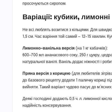
просочуються сиропом.
Варіації: кубики, лимонні
Не всі люблять возитися з кільцями. Для швидко
1,5 см. Час варіння той самий — 12–15 хвилин. Куб
Лимонно-ванільна версія
(на 1 кг кабачків):
600–700 мл ананасового соку, 250 г цукру, цедра 
натуральної ванілі. Ваніль додає ніжності і роб
Пряна версія з корицею
(для любителів зігрів
до базового рецепту додати 1 паличку кориці під
вийняти. Такий варіант чудово пасує до м’ясних 
Деякі господині додають 0,5 ч. л. лимонної кис
надійність консервування.