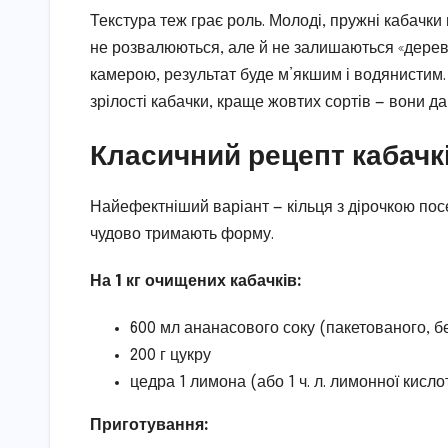
Текстура теж грає роль. Молоді, пружні кабачки
не розвалюються, але й не залишаються «дерев
камерою, результат буде м’якшим і водянистим.
зрілості кабачки, краще жовтих сортів — вони д
Класичний рецепт кабачкі
Найефектніший варіант — кільця з дірочкою пос
чудово тримають форму.
На 1 кг очищених кабачків:
600 мл ананасового соку (пакетованого, бе
200 г цукру
цедра 1 лимона (або 1 ч. л. лимонної кисл
Приготування: