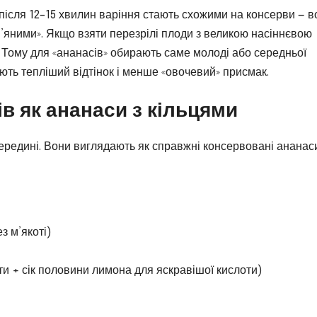
 після 12–15 хвилин варіння стають схожими на консерви — в
’яними». Якщо взяти перезрілі плоди з великою насіннєвою
 Тому для «ананасів» обирають саме молоді або середньої
ають тепліший відтінок і менше «овочевий» присмак.
в як ананаси з кільцями
ередині. Вони виглядають як справжні консервовані ананаси
з м’якоті)
оти + сік половини лимона для яскравішої кислоти)