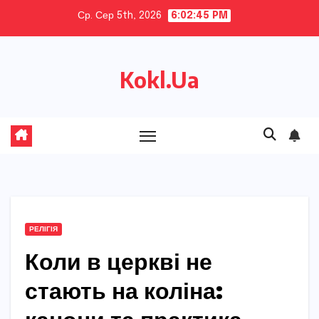
Skip
Ср. Сер 5th, 2026
6:02:46 PM
to
content
Kokl.Ua
РЕЛІГІЯ
Коли в церкві не
стають на коліна: