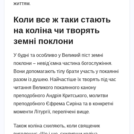
життям.
Коли все ж таки стають
на коліна чи творять
земні поклони
У будні та особливо у Великий піст земні
поклони — невід’ємна частина богослужіння.
Вони допомагають тілу брати участь у покаянні
разом із душею. Найчастіше їх творять під час
читання Великого покаянного канону
преподобного Андрія Критського, молитви
преподобного Єфрема Сиріна та в конкретні
моменти Літургії, перелічені вище.
Також коліна схиляють, коли священик