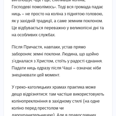
виголошує «Ще і ще, схиливши коліна,
Господеві помолімось». Тоді вся громада падає
ниць — не просто на коліна з піднятою головою,
як у західній традиції, а саме земним поклоном.
Це відбувається переважно у великопісні дні та
на особливих службах.
Після Причастя, навпаки, устав прямо
забороняє земні поклони. Людина, що щойно
з’єдналася з Христом, стоїть у радості єднання.
Падати ниць одразу після Чаші — означає ніби
знецінювати цей момент.
У греко-католицьких храмах практика може
дещо відрізнятися: там частіше використовують
колінопреклоніння в західному стилі (на одне
коліно перед престолом чи
дарохранительницею). Але в православних