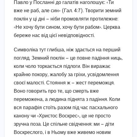
Павло у Посланні до галатів наголошує: «Ти
вже не раб, але син» (Гал. 4:7). Творити земний
поклін у ці дні — ніби промовляти протилежне:
«Не хочу бути сином, хочу бути рабом». Церква
береже нас від цієї невідповідності.
Символіка тут глибша, ніж здається на перший
погляд. Земний поклін — це повне падіння ниць,
коли чоло торкається підлоги. Він виражає
крайню покору, жалобу за гріхи, усвідомлення
своєї малості. Стояння ж — жест переможця.
Воно говорить про те, що смерть вже
переможена, а людина піднята з падіння. Коли
вся парафія стоїть разом під час пасхального
канону чи «Христос Воскрес», це не просто
зручна поза. Це спільне свідчення: ми — діти
Воскреслого, і в Ньому вже живемо новим