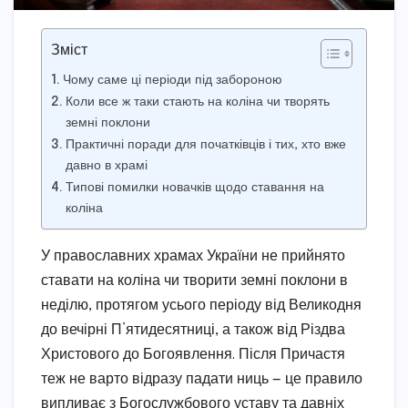
Зміст
Чому саме ці періоди під забороною
Коли все ж таки стають на коліна чи творять
земні поклони
Практичні поради для початківців і тих, хто вже
давно в храмі
Типові помилки новачків щодо ставання на
коліна
У православних храмах України не прийнято
ставати на коліна чи творити земні поклони в
неділю, протягом усього періоду від Великодня
до вечірні П’ятидесятниці, а також від Різдва
Христового до Богоявлення. Після Причастя
теж не варто відразу падати ниць — це правило
випливає з Богослужбового уставу та давніх