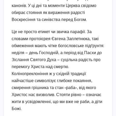
канонів. У ці дні та моменти Церква свідомо
обирає стояння як вираження радості
Воскресіння та синівства перед Богом.
Це не просто етикет чи звичка парафії. За
словами протоієрея Євгена Заплетнюка, такі
обмеження мають чітке богословське підґрунтя:
неділя — день Господній, а період від Пасхи до
Зіслання Святого Духа — суцільна радість про
перемогу Христа над смертю.
Колінопреклоніння ж у східній традиції
найчастіше символізує глибоке покаяння,
смирення грішника та стан «раба», від якого
Христос нас визволив. Стояти рівно — означає
жити в усвідомленні, що ми вже не раби, а діти
Божі.