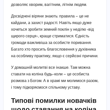
дозволяє хворим, вагітним, літнім людям.
Досвідчені віряни знають: правила — це не
кайдани, а захист радості. Навіть якщо дуже
хочеться зробити земний поклін у неділю «від
щирого серця», краще стриматися. Єдність
громади важливіша за особисте поривання.
Багато хто просить благословення у духівника
на особливу практику, якщо є серйозні причини.
У домашній молитві все інакше. Там можна
ставати на коліна будь-коли — це особиста
розмова з Богом. А в храмі ми молимося разом,
і тому підкоряємося спільному уставу.
Типові помилки новачків
щодо ставання на коліна