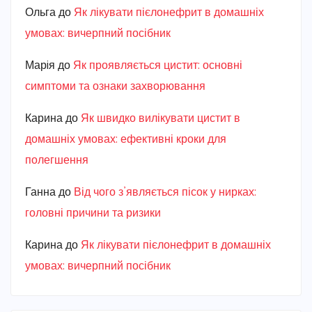
Ольга
до
Як лікувати пієлонефрит в домашніх
умовах: вичерпний посібник
Марiя
до
Як проявляється цистит: основні
симптоми та ознаки захворювання
Карина
до
Як швидко вилікувати цистит в
домашніх умовах: ефективні кроки для
полегшення
Ганна
до
Від чого з’являється пісок у нирках:
головні причини та ризики
Карина
до
Як лікувати пієлонефрит в домашніх
умовах: вичерпний посібник