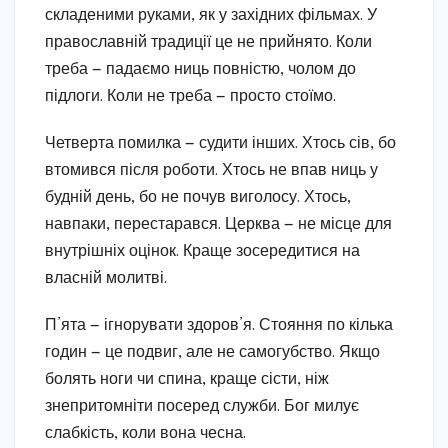
складеними руками, як у західних фільмах. У
православній традиції це не прийнято. Коли
треба — падаємо ниць повністю, чолом до
підлоги. Коли не треба — просто стоїмо.
Четверта помилка — судити інших. Хтось сів, бо
втомився після роботи. Хтось не впав ниць у
будній день, бо не почув виголосу. Хтось,
навпаки, перестарався. Церква — не місце для
внутрішніх оцінок. Краще зосередитися на
власній молитві.
П’ята — ігнорувати здоров’я. Стояння по кілька
годин — це подвиг, але не самогубство. Якщо
болять ноги чи спина, краще сісти, ніж
знепритомніти посеред служби. Бог милує
слабкість, коли вона чесна.