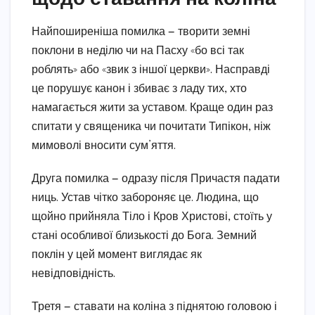
Найпоширеніша помилка — творити земні
поклони в неділю чи на Пасху «бо всі так
роблять» або «звик з іншої церкви». Насправді
це порушує канон і збиває з ладу тих, хто
намагається жити за уставом. Краще один раз
спитати у священика чи почитати Типікон, ніж
мимоволі вносити сум’яття.
Друга помилка — одразу після Причастя падати
ниць. Устав чітко забороняє це. Людина, що
щойно прийняла Тіло і Кров Христові, стоїть у
стані особливої близькості до Бога. Земний
поклін у цей момент виглядає як
невідповідність.
Третя — ставати на коліна з піднятою головою і