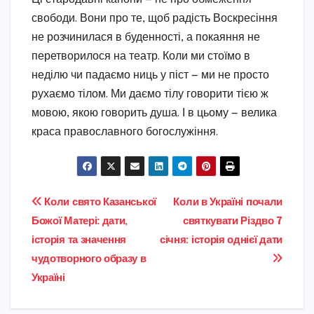
свободи. Вони про те, щоб радість Воскресіння
не розчинилася в буденності, а покаяння не
перетворилося на театр. Коли ми стоїмо в
неділю чи падаємо ниць у піст — ми не просто
рухаємо тілом. Ми даємо тілу говорити тією ж
мовою, якою говорить душа. І в цьому — велика
краса православного богослужіння.
Навігація
Коли свято Казанської
Коли в Україні почали
Божої Матері: дати,
святкувати Різдво 7
записів
історія та значення
січня: історія однієї дати
чудотворного образу в
Україні