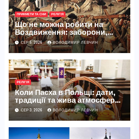
ПРИКМЕТИ ТА СНИ
РЕЛІГІЯ
Що не можна робити на
Воздвиження: заборони,
традиції та глибокий сенс
СЕР 5, 2026
ВОЛОДИМИР ЛЕВЧИН
свята
РЕЛІГІЯ
Коли Пасха в Польщі: дати,
традиції та жива атмосфера
свята
СЕР 3, 2026
ВОЛОДИМИР ЛЕВЧИН