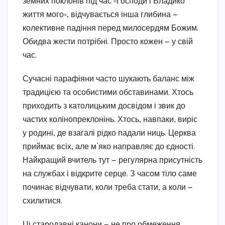
земних поклонів під час «Господи і Владико
життя мого», відчувається інша глибина —
колективне падіння перед милосердям Божим.
Обидва жести потрібні. Просто кожен — у свій
час.
Сучасні парафіяни часто шукають баланс між
традицією та особистими обставинами. Хтось
приходить з католицьким досвідом і звик до
частих колінопреклонінь. Хтось, навпаки, виріс
у родині, де взагалі рідко падали ниць. Церква
приймає всіх, але м’яко направляє до єдності.
Найкращий вчитель тут — регулярна присутність
на службах і відкрите серце. З часом тіло саме
починає відчувати, коли треба стати, а коли —
схилитися.
Ці стародавні канони — не про обмеження