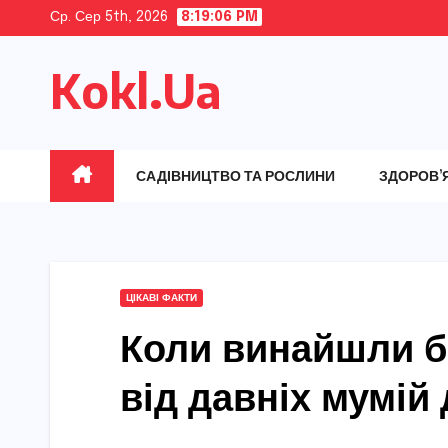
Skip
Ср. Сер 5th, 2026
8:19:07 PM
to
Kokl.Ua
content
САДІВНИЦТВО ТА РОСЛИНИ
ЗДОРОВ’
ЦІКАВІ ФАКТИ
Коли винайшли бр
від давніх мумій