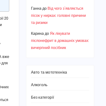
Ганна
до
Від чого з’являється
пісок у нирках: головні причини
ії 20
та ризики
чи
Карина
до
Як лікувати
пієлонефрит в домашніх умовах:
у
вичерпний посібник
А вже
ю для
Авто та мототехніка
Алкоголь
ічних
Без категорії
ються