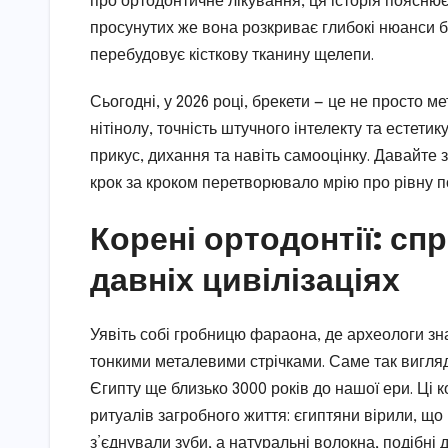
про ортодонтичне лікування, ця історія поясню
просунутих же вона розкриває глибокі нюанси бі
перебудовує кісткову тканину щелепи.
Сьогодні, у 2026 році, брекети — це не просто м
нітінолу, точність штучного інтелекту та естет
прикус, дихання та навіть самооцінку. Давайте
крок за кроком перетворювало мрію про рівну п
Корені ортодонтії: сп
давніх цивілізаціях
Уявіть собі гробницю фараона, де археологи зна
тонкими металевими стрічками. Саме так вигляд
Єгипту ще близько 3000 років до нашої ери. Ці 
ритуалів загробного життя: єгиптяни вірили, що і
з’єднували зуби, а натуральні волокна, подібні 