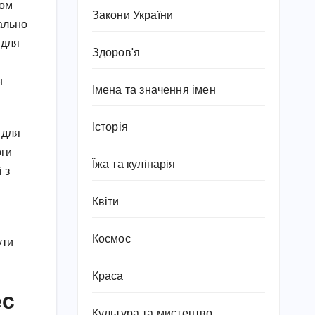
ком
Закони України
тально
 для
Здоров'я
н
Імена та значення імен
Історія
 для
оги
Їжа та кулінарія
 з
Квіти
Космос
ути
Краса
ес
Культура та мистецтво