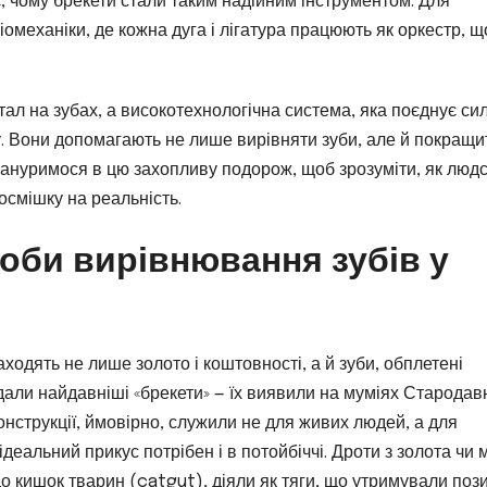
є, чому брекети стали таким надійним інструментом. Для
омеханіки, де кожна дуга і лігатура працюють як оркестр, щ
етал на зубах, а високотехнологічна система, яка поєднує си
ику. Вони допомагають не лише вирівняти зуби, але й покращи
 зануримося в цю захопливу подорож, щоб зрозуміти, як люд
осмішку на реальність.
роби вирівнювання зубів у
ходять не лише золото і коштовності, а й зуби, обплетені
али найдавніші «брекети» — їх виявили на муміях Стародав
конструкції, ймовірно, служили не для живих людей, а для
деальний прикус потрібен і в потойбіччі. Дроти з золота чи м
до кишок тварин (catgut), діяли як тяги, що утримували пози