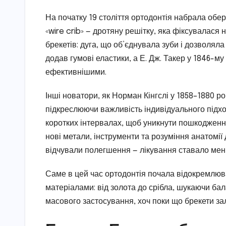
На початку 19 століття ортодонтія набрала обе
«wire crib» — дротяну решітку, яка фіксувалася
брекетів: дуга, що об’єднувала зуби і дозволяла
додав гумові еластики, а Е. Дж. Такер у 1846-му
ефективнішими.
Інші новатори, як Норман Кінгслі у 1858–1880 ро
підкреслюючи важливість індивідуального підх
коротких інтервалах, щоб уникнути пошкодження
нові метали, інструменти та розуміння анатомії
відчували полегшення — лікування ставало мен
Саме в цей час ортодонтія почала відокремлюва
матеріалами: від золота до срібла, шукаючи бал
масового застосування, хоч поки що брекети з