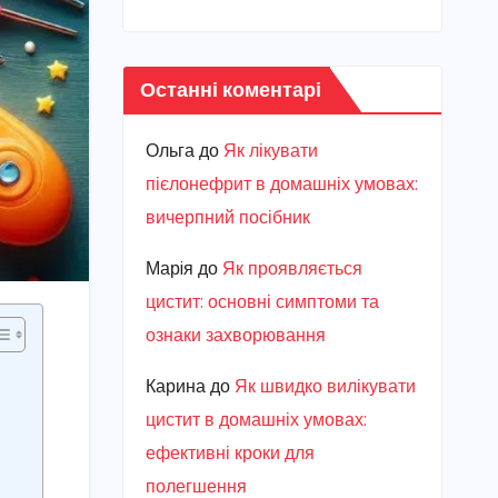
Останні коментарі
Ольга
до
Як лікувати
пієлонефрит в домашніх умовах:
вичерпний посібник
Марiя
до
Як проявляється
цистит: основні симптоми та
ознаки захворювання
Карина
до
Як швидко вилікувати
цистит в домашніх умовах:
ефективні кроки для
полегшення