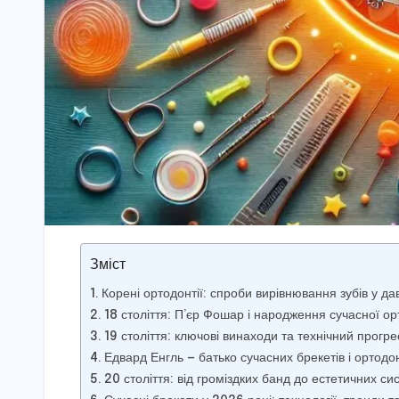
Зміст
Корені ортодонтії: спроби вирівнювання зубів у дав
18 століття: П’єр Фошар і народження сучасної ор
19 століття: ключові винаходи та технічний прогре
Едвард Енгль — батько сучасних брекетів і ортодон
20 століття: від громіздких банд до естетичних си