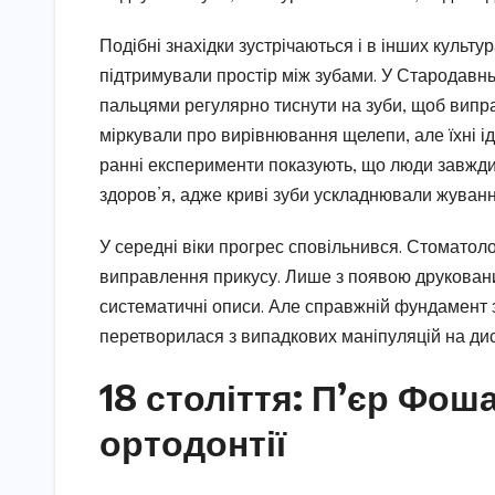
Подібні знахідки зустрічаються і в інших культур
підтримували простір між зубами. У Стародавнь
пальцями регулярно тиснути на зуби, щоб виправ
міркували про вирівнювання щелепи, але їхні ід
ранні експерименти показують, що люди завжди 
здоров’я, адже криві зуби ускладнювали жуванн
У середні віки прогрес сповільнився. Стоматоло
виправлення прикусу. Лише з появою друкованих
систематичні описи. Але справжній фундамент з
перетворилася з випадкових маніпуляцій на дис
18 століття: П’єр Фош
ортодонтії