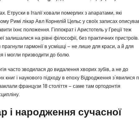
ах. Етруски в Італії ховали померлих з апаратами, які
ому Римі лікар Авл Корнелій Цельс у своїх записах описував
ити їхнє положення. Гіппократ і Аристотель у Греції теж
еї залишалися на рівні філософії, без практичних пристроїв.
прагнули гармонії в усмішці — не лише для краси, а й для
я і могли призводити до болю.
гія часто зводилася до видалення хворих зубів, а не до
 книг і наукового підходу в епоху Відродження з’явилися 
аклали французи 18 століття — саме там ортодонтія
ципліну.
ар і народження сучасної