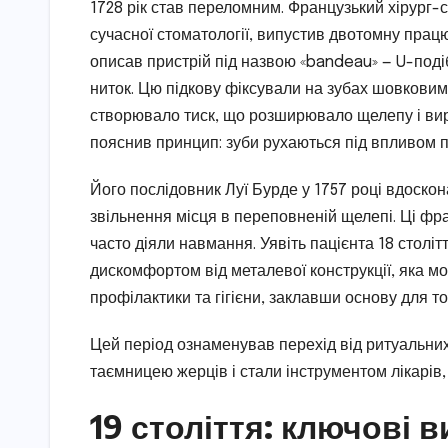
1728 рік став переломним. Французький хірург
сучасної стоматології, випустив двотомну працю 
описав пристрій під назвою «bandeau» — U-подіб
ниток. Цю підкову фіксували на зубах шовкови
створювало тиск, що розширювало щелепу і вир
пояснив принцип: зуби рухаються під впливом п
Його послідовник Луї Бурде у 1757 році вдоск
звільнення місця в переповненій щелепі. Ці фра
часто діяли навмання. Уявіть пацієнта 18 столітт
дискомфортом від металевої конструкції, яка м
профілактики та гігієни, заклавши основу для то
Цей період ознаменував перехід від ритуальних
таємницею жерців і стали інструментом лікарів, 
19 століття: ключові 