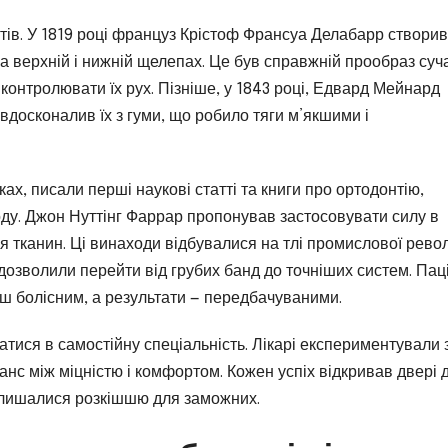
ртів. У 1819 році француз Крістоф Франсуа Делабарр створив
 на верхній і нижній щелепах. Це був справжній прообраз суч
 контролювати їх рух. Пізніше, у 1843 році, Едвард Мейнард
 вдосконалив їх з гуми, що робило тяги м’якшими і
ках, писали перші наукові статті та книги про ортодонтію,
оду. Джон Нуттінг Фаррар пропонував застосовувати силу в
 тканин. Ці винаходи відбувалися на тлі промислової револ
 дозволили перейти від грубих банд до точніших систем. Пац
ш болісним, а результати — передбачуваними.
тися в самостійну спеціальність. Лікарі експериментували 
анс між міцністю і комфортом. Кожен успіх відкривав двері 
алишалися розкішшю для заможних.