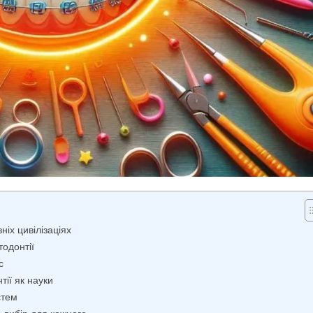
ніх цивілізаціях
тодонтії
с
тії як науки
стем