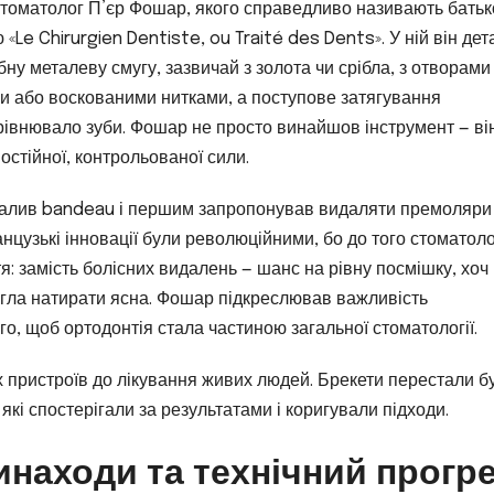
-стоматолог П’єр Фошар, якого справедливо називають бать
«Le Chirurgien Dentiste, ou Traité des Dents». У ній він де
ну металеву смугу, зазвичай з золота чи срібла, з отворами
ми або воскованими нитками, а поступове затягування
івнювало зуби. Фошар не просто винайшов інструмент — ві
остійної, контрольованої сили.
оналив bandeau і першим запропонував видаляти премоляри
нцузькі інновації були революційними, бо до того стоматол
я: замість болісних видалень — шанс на рівну посмішку, хоч і
огла натирати ясна. Фошар підкреслював важливість
го, щоб ортодонтія стала частиною загальної стоматології.
 пристроїв до лікування живих людей. Брекети перестали б
які спостерігали за результатами і коригували підходи.
винаходи та технічний прогр