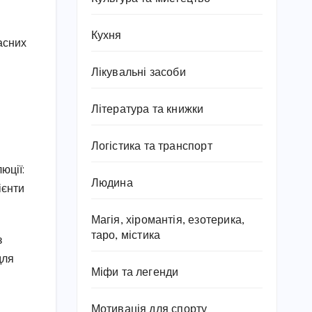
Кухня
асних
Лікувальні засоби
Література та книжки
Логістика та транспорт
юції:
Людина
ієнти
Магія, хіромантія, езотерика,
таро, містика
з
для
Міфи та легенди
Мотивація для спорту