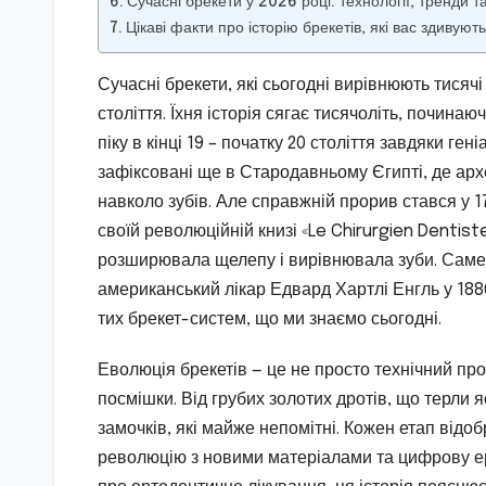
Сучасні брекети у 2026 році: технології, тренди т
Цікаві факти про історію брекетів, які вас здивують
Сучасні брекети, які сьогодні вирівнюють тисячі
століття. Їхня історія сягає тисячоліть, починаю
піку в кінці 19 – початку 20 століття завдяки 
зафіксовані ще в Стародавньому Єгипті, де ар
навколо зубів. Але справжній прорив стався у 
своїй революційній книзі «Le Chirurgien Dentist
розширювала щелепу і вирівнювала зуби. Саме 
американський лікар Едвард Хартлі Енгль у 188
тих брекет-систем, що ми знаємо сьогодні.
Еволюція брекетів — це не просто технічний пр
посмішки. Від грубих золотих дротів, що терли 
замочків, які майже непомітні. Кожен етап відо
революцію з новими матеріалами та цифрову ер