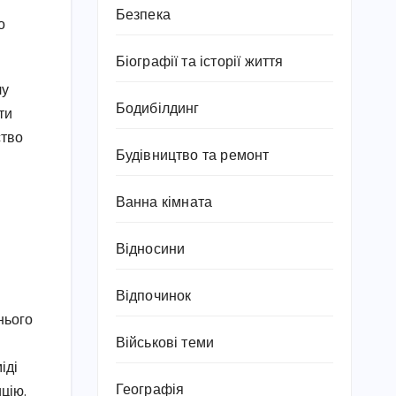
Безпека
о
Біографії та історії життя
лу
Бодибілдинг
ти
ство
Будівництво та ремонт
Ванна кімната
Відносини
Відпочинок
нього
Військові теми
іді
Географія
цію.