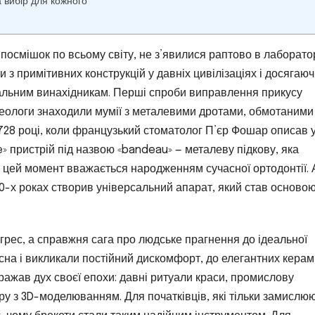
а вибір для кожного
 посмішок по всьому світу, не з’явилися раптово в лаборатор
чи з примітивних конструкцій у давніх цивілізаціях і досягаю
геніальним винахідникам. Перші спроби виправлення прикусу
хеологи знаходили мумії з металевими дротами, обмотаними
1728 році, коли французький стоматолог П’єр Фошар описав 
e» пристрій під назвою «bandeau» — металеву підкову, яка
цей момент вважається народженням сучасної ортодонтії. 
0-х роках створив універсальний апарат, який став осново
огрес, а справжня сага про людське прагнення до ідеальної
ясна і викликали постійний дискомфорт, до елегантних керам
бражав дух своєї епохи: давні ритуали краси, промислову
у з 3D-моделюванням. Для початківців, які тільки замислю