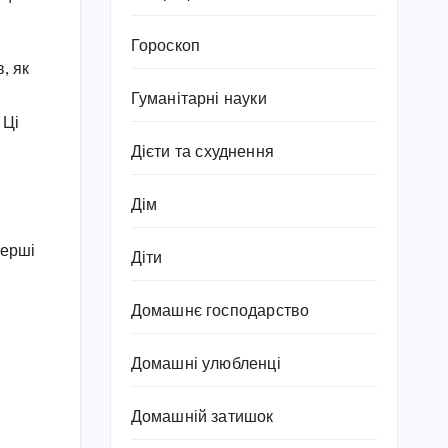
Гороскоп
, як
Гуманітарні науки
 Ці
Дієти та схуднення
Дім
перші
Діти
Домашнє господарство
Домашні улюбленці
Домашній затишок