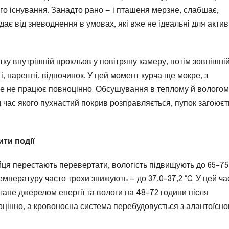
го існування. Занадто рано — і пташеня мерзне, слабшає,
ждає від зневоднення в умовах, які вже не ідеальні для акти
у внутрішній прокльов у повітряну камеру, потім зовнішні
і, нарешті, відпочинок. У цей момент курча ще мокре, з
 ще не працює повноцінно. Обсушування в теплому й волого
д час якого пухнастий покрив розправляється, пупок загоюєт
ити події
яйця перестають перевертати, вологість підвищують до 65–75
температуру часто трохи знижують — до 37,0–37,2 °C. У цей ча
тане джерелом енергії та вологи на 48–72 години після
цінно, а кровоносна система перебудовується з алантоїсно