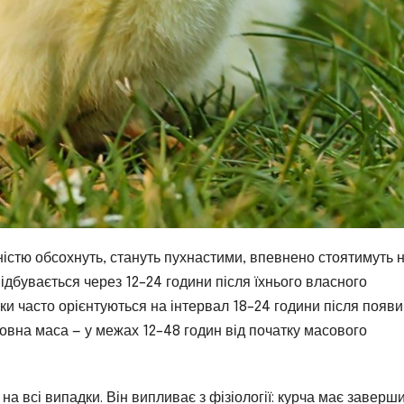
ністю обсохнуть, стануть пухнастими, впевнено стоятимуть 
відбувається через 12–24 години після їхнього власного
ики часто орієнтуються на інтервал 18–24 години після появи
овна маса — у межах 12–48 годин від початку масового
на всі випадки. Він випливає з фізіології: курча має заверш