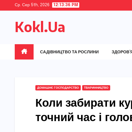
Skip
Ср. Сер 5th, 2026
12:13:37 PM
to
Kokl.Ua
content
САДІВНИЦТВО ТА РОСЛИНИ
ЗДОРОВ’
ДОМАШНЄ ГОСПОДАРСТВО
ТВАРИННИЦТВО
Коли забирати ку
точний час і голо