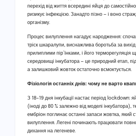
перехід від життя всередині яйця до самостійно
ризикує інфекцією. Занадто пізно — і воно стра
організму.
Процес вилуплення нагадує народження: спочатк
тріск шкаралупи, виснажлива боротьба за вихід 
прилиплими пір’їнками, і його терморегуляція
середовищі інкубатора — це природний етап, пі
а залишковий жовток остаточно всмоктується.
Фізіологія останніх днів: чому не варто квап
З 18–19 дня інкубації настає період lockdown: 
(іноді до 80 % залежно від моделі інкубатора), 
ембріон поглинає останні запаси жовтка, який с
вилуплення. Легені починають працювати повно
дихання на легеневе.