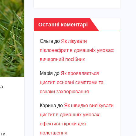
Останні коментарі
Ольга
до
Як лікувати
пієлонефрит в домашніх умовах:
вичерпний посібник
Марiя
до
Як проявляється
цистит: основні симптоми та
на
ознаки захворювання
Карина
до
Як швидко вилікувати
цистит в домашніх умовах:
ефективні кроки для
полегшення
ити