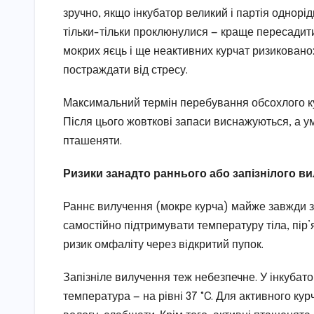
зручно, якщо інкубатор великий і партія однорі
тільки-тільки проклюнулися — краще пересадит
мокрих яєць і ще неактивних курчат ризиковано
постраждати від стресу.
Максимальний термін перебування обсохлого кур
Після цього жовткові запаси виснажуються, а у
пташеняти.
Ризики занадто раннього або запізнілого в
Раннє вилучення (мокре курча) майже завжди 
самостійно підтримувати температуру тіла, пір’
ризик омфаліту через відкритий пупок.
Запізніле вилучення теж небезпечне. У інкубато
температура — на рівні 37 °C. Для активного ку