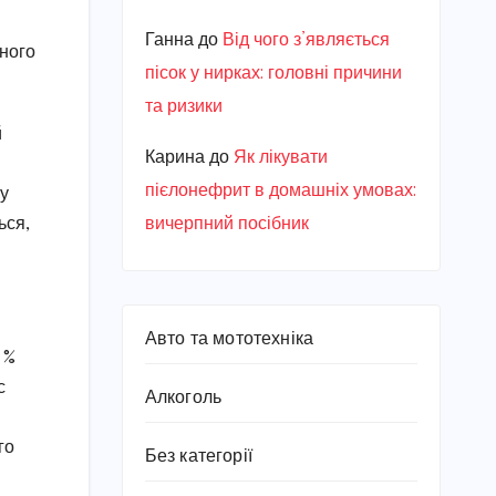
Ганна
до
Від чого з’являється
вного
пісок у нирках: головні причини
та ризики
й
Карина
до
Як лікувати
пієлонефрит в домашніх умовах:
му
вичерпний посібник
ься,
Авто та мототехніка
 %
с
Алкоголь
го
Без категорії