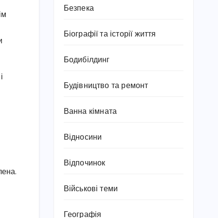
Безпека
ім
Біографії та історії життя
и
Бодибілдинг
і
Будівництво та ремонт
Ванна кімната
Відносини
Відпочинок
лена.
Військові теми
Географія