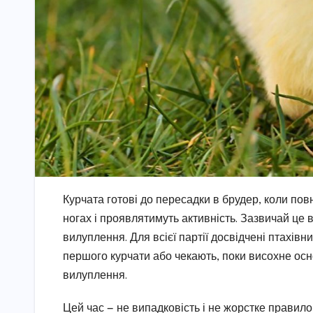
Курчата готові до пересадки в брудер, коли пов
ногах і проявлятимуть активність. Зазвичай це 
вилуплення. Для всієї партії досвідчені птахівн
першого курчати або чекають, поки висохне осн
вилуплення.
Цей час — не випадковість і не жорстке правило 