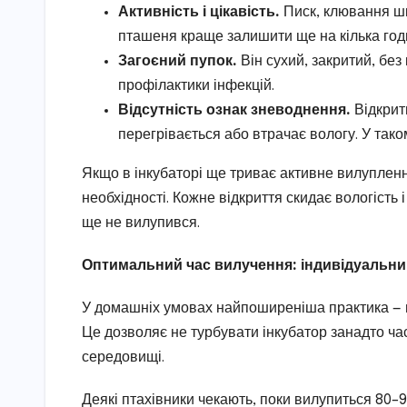
Активність і цікавість.
Писк, клювання шк
пташеня краще залишити ще на кілька год
Загоєний пупок.
Він сухий, закритий, без
профілактики інфекцій.
Відсутність ознак зневоднення.
Відкрити
перегрівається або втрачає вологу. У так
Якщо в інкубаторі ще триває активне вилупленн
необхідності. Кожне відкриття скидає вологість 
ще не вилупився.
Оптимальний час вилучення: індивідуальний
У домашніх умовах найпоширеніша практика — в
Це дозволяє не турбувати інкубатор занадто ча
середовищі.
Деякі птахівники чекають, поки вилупиться 80–90