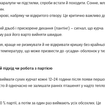
аралупи чи підстилки, спроби встати й походити. Сонне, м
ин.
 крові, набряку чи відкритого отвору. Це критично важливо д
й дзьоб і прискорене дихання (пантінг) — сигнал, що курча
ому разі його варто вийняти швидше.
я, краще не ризикувати й не відкривати кришку без крайньо
і температуру, що може призвести до «усадки» оболонок у тих
 підхід чи робота з партією
иймати сухих курчат кожні 12–24 години після появи першо
сто й одночасно не залишати ранніх пташенят у надто тепл
 % партії, а потім за один раз виймають усіх обсохлих. Це