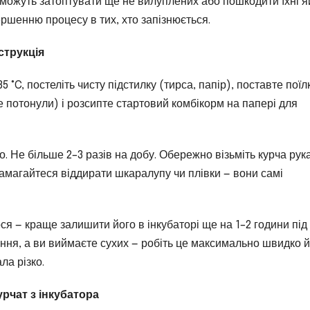
а можуть затоптувати ще не вилуплених або пошкодити їхні я
ршенню процесу в тих, хто запізнюється.
струкція
5 °C, постеліть чисту підстилку (тирса, папір), поставте поїл
 потонули) і розсипте стартовий комбікорм на папері для
. Не більше 2–3 разів на добу. Обережно візьміть курча рук
намагайтеся віддирати шкаралупу чи плівки — вони самі
я — краще залишити його в інкубаторі ще на 1–2 години під
ння, а ви виймаєте сухих — робіть це максимально швидко й
ла різко.
урчат з інкубатора