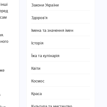
 інші
Закони України
серед
 сам
Здоров'я
Імена та значення імен
ня.
вного
Історія
Їжа та кулінарія
Квіти
оже
Космос
Краса
а
Культура та мистецтво