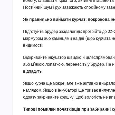
вологу, слабшати. Крім того, активні пташенят
Постійний шум і рух заважають спокійному заве
Як правильно виймати курчат: покрокова ін
Підготуйте брудер заздалегідь: прогрійте до 32–3
мармуром або камінцями на дні (щоб курчата не
видимості.
Відкривайте інкубатор швидко й цілеспрямовано
або м’якою лопаткою, перенесіть у брудер. Не 
відпадуть.
Якщо курча ще мокре, але вже активно вибралос
наглядом. Якщо в інкубаторі ще триває вилупле
одразу закривайте кришку, щоб вологість не впа
Типові помилки початківців при забиранні к