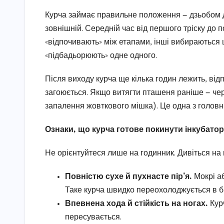
Курча займає правильне положення — дзьобом до
зовнішній. Середній час від першого тріску до 
«відпочивають» між етапами, інші вибираються 
«підбадьорюють» одне одного.
Після виходу курча ще кілька годин лежить, від
загоюється. Якщо витягти пташеня раніше — чер
запалення жовткового мішка). Це одна з головни
Ознаки, що курча готове покинути інкубатор
Не орієнтуйтеся лише на годинник. Дивіться на
Повністю сухе й пухнасте пір’я.
Мокрі аб
Таке курча швидко переохолоджується в б
Впевнена хода й стійкість на ногах.
Курч
пересувається.