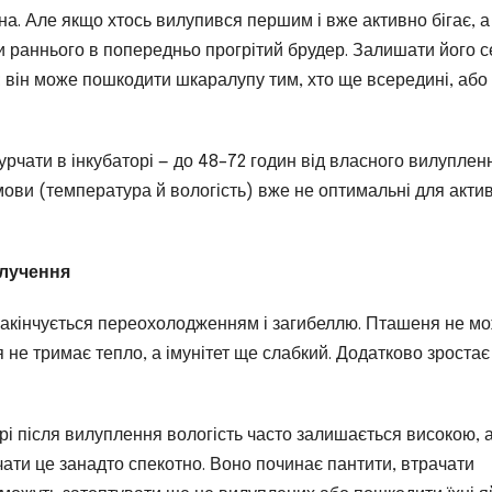
дна. Але якщо хтось вилупився першим і вже активно бігає, а
и раннього в попередньо прогрітий брудер. Залишати його 
: він може пошкодити шкаралупу тим, хто ще всередині, або
чати в інкубаторі — до 48–72 годин від власного вилуплен
мови (температура й вологість) вже не оптимальні для акти
илучення
закінчується переохолодженням і загибеллю. Пташеня не м
я не тримає тепло, а імунітет ще слабкий. Додатково зростає
рі після вилуплення вологість часто залишається високою, 
рчати це занадто спекотно. Воно починає пантити, втрачати