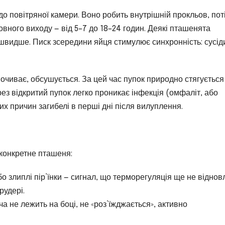
 повітряної камери. Воно робить внутрішній прокльов, пот
повного виходу — від 5–7 до 18–24 годин. Деякі пташенята
швидше. Писк зсередини яйця стимулює синхронність: сусід
почиває, обсушується. За цей час пупок природно стягується 
ез відкритий пупок легко проникає інфекція (омфаліт, або
х причин загибелі в перші дні після вилуплення.
 конкретне пташеня:
о злиплі пір’їнки — сигнал, що терморегуляція ще не віднов
рудері.
а не лежить на боці, не «роз’їжджається», активно