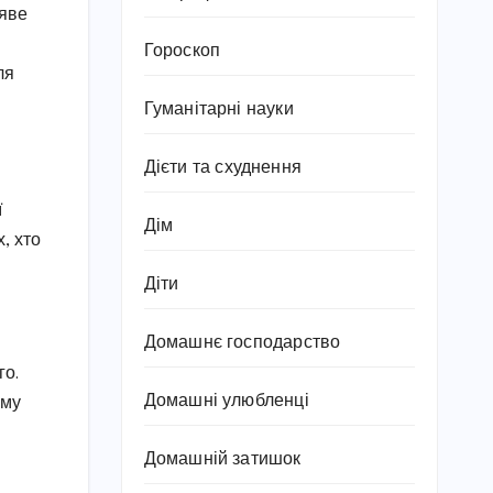
ляве
Гороскоп
ля
Гуманітарні науки
Дієти та схуднення
ї
Дім
, хто
Діти
Домашнє господарство
го.
Домашні улюбленці
ому
Домашній затишок