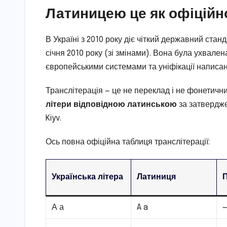
Латиницею це як офіційн
В Україні з 2010 року діє чіткий державний стан
січня 2010 року (зі змінами). Вона була ухвален
європейськими системами та уніфікації написан
Транслітерація — це не переклад і не фонетични
літери відповідною латинською
за затвердже
Kiyv.
Ось повна офіційна таблиця транслітерації:
Українська літера
Латиниця
П
А а
A a