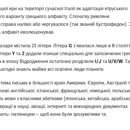
шої ери на території сучасної Італії як адаптація етруського
ого варіанту грецького алфавіту. Спочатку римляни
 справа наліво або чергувалося (так званий бустрофедон). 
а алфавіт еволюціонував.
езаря містила 23 літери. Літера
G
з’явилася лише в III столітт
Літери
Y
та
Z
додали пізніше спеціально для запозичених гре
, а в епоху Відродження остаточно розділили
I/J
та
U/V/W
. Т
ьогодні знають майже всі освічені люди планети.
тема письма в більшості країн Америки, Європи, Австралії 
ові англійської, іспанської, французької, німецької, польсько
віть мови з власними абетками (японська, китайська, арабськ
ації в науці, авіації, інтернеті та міжнародних документах.
ають» латиницею — щоб вони були зрозумілими та