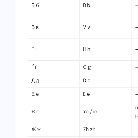
Б б
B b
В в
V v
Г г
H h
Ґ ґ
G g
Д д
D d
Е е
E e
н
Є є
Ye / ie
і
Ж ж
Zh zh