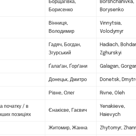
Борщагівка,
Borshchahivka,
—
Борисенко
Borysenko
Вінниця,
Vinnytsia,
—
Володимир
Volodymyr
Гадяч, Богдан,
Hadiach, Bohda
—
Згурський
Zghurskyi
—
Ґалаґан, Ґорґани
Galagan, Gorga
—
Донецьк, Дмитро
Donetsk, Dmytr
—
Рівне, Олег
Rivne, Oleh
а початку / в
Yenakiieve,
Єнакієве, Гаєвич
нших позиціях
Haievych
—
Житомир, Жанна
Zhytomyr, Zhan