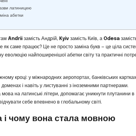
чені
 назви латиницею
аміна абетки
 там
Andrii
замість Андрій,
Kyiv
замість Київ, а
Odesa
заміст
 як саме працює? Це не просто заміна букв — це ціла систе
ну еволюцію найпоширенішої абетки світу та практичні потр
жному кроці: у міжнародних аеропортах, банківських картках
 доменах і навіть у листуванні з іноземними партнерами.
 мова на латинські літери, допомагає уникнути плутанини в
ідчувати себе впевнено в глобальному світі.
а і чому вона стала мовною