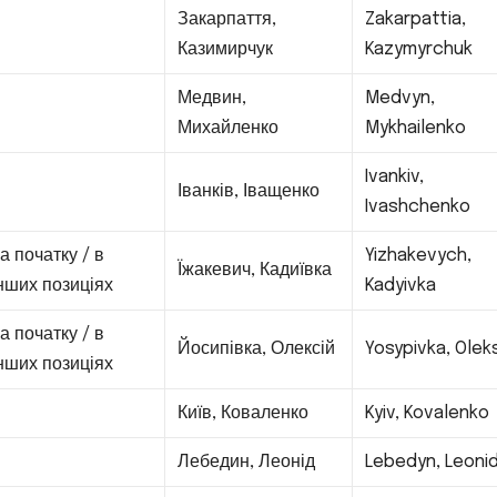
Закарпаття,
Zakarpattia,
—
Казимирчук
Kazymyrchuk
Медвин,
Medvyn,
—
Михайленко
Mykhailenko
Ivankiv,
—
Іванків, Іващенко
Ivashchenko
а початку / в
Yizhakevych,
Їжакевич, Кадиївка
нших позиціях
Kadyivka
а початку / в
Йосипівка, Олексій
Yosypivka, Oleks
нших позиціях
—
Київ, Коваленко
Kyiv, Kovalenko
—
Лебедин, Леонід
Lebedyn, Leoni