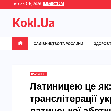
Skip
Пт. Сер 7th, 2026
8:51:01 PM
to
Kokl.Ua
content
САДІВНИЦТВО ТА РОСЛИНИ
ЗДОРОВ’
НАВЧАННЯ
Латиницею це як:
транслітерації ук
латинської абетк