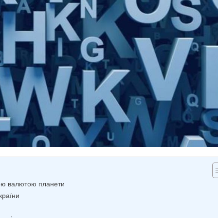
ною валютою планети
країни