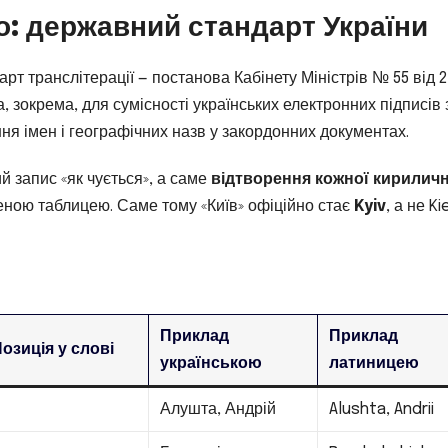
о: державний стандарт України
дарт транслітерації — постанова Кабінету Міністрів № 55 від 
а, зокрема, для сумісності українських електронних підписів 
ня імен і географічних назв у закордонних документах.
й запис «як чується», а саме
відтворення кожної кириличн
ною таблицею. Саме тому «Київ» офіційно стає
Kyiv
, а не Ki
Приклад
Приклад
озиція у слові
українською
латиницею
—
Алушта, Андрій
Alushta, Andrii