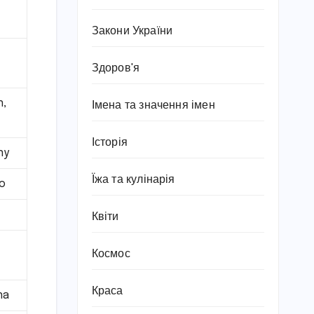
Закони України
Здоров'я
n,
Імена та значення імен
Історія
ny
Їжа та кулінарія
o
Квіти
Космос
Краса
na