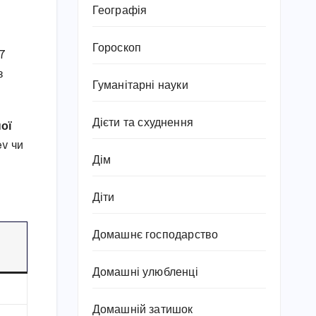
Географія
Гороскоп
27
з
Гуманітарні науки
Дієти та схуднення
ої
ev чи
Дім
Діти
Домашнє господарство
Домашні улюбленці
Домашній затишок