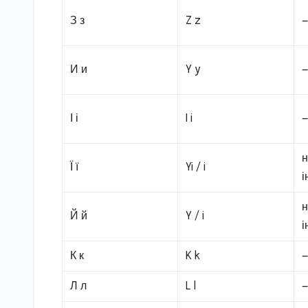
З з
Z z
И и
Y y
І і
I i
н
Ї ї
Yi / i
і
н
Й й
Y / i
і
К к
K k
Л л
L l