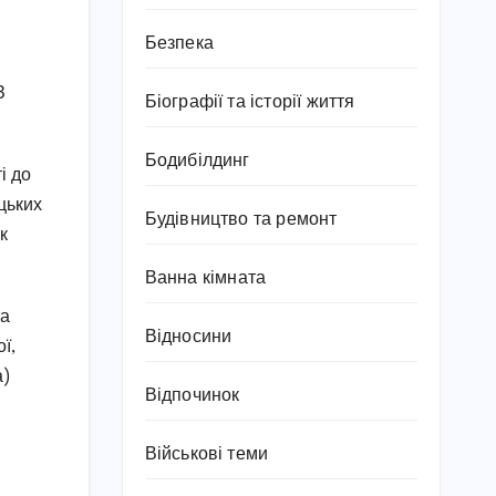
Безпека
З
Біографії та історії життя
Бодибілдинг
і до
цьких
Будівництво та ремонт
ак
Ванна кімната
та
Відносини
ї,
а)
Відпочинок
Військові теми