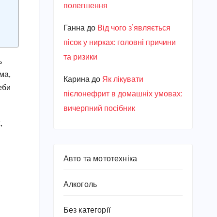
полегшення
Ганна
до
Від чого з’являється
пісок у нирках: головні причини
та ризики
ь
ма,
Карина
до
Як лікувати
еби
пієлонефрит в домашніх умовах:
вичерпний посібник
,
Авто та мототехніка
Алкоголь
Без категорії