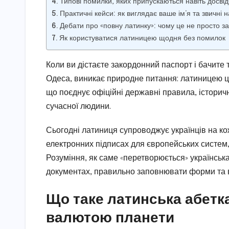
Типові помилки, яких припускаються навіть досвід
Практичні кейси: як виглядає ваше ім’я та звичні
Дебати про «повну латинку»: чому це не просто з
Як користуватися латиницею щодня без помилок
Коли ви дістаєте закордонний паспорт і бачите
Одеса, виникає природне питання: латиницею це
що поєднує офіційні державні правила, історич
сучасної людини.
Сьогодні латиниця супроводжує українців на ко
електронних підписах для європейських систем,
Розуміння, як саме «перетворюється» українська
документах, правильно заповнювати форми та в
Що таке латинська абетк
валютою планети