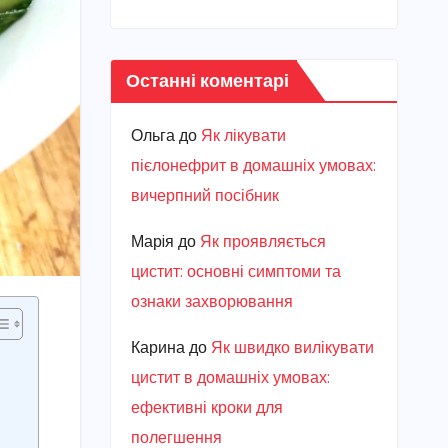
Останні коментарі
Ольга
до
Як лікувати
пієлонефрит в домашніх умовах:
вичерпний посібник
Марiя
до
Як проявляється
цистит: основні симптоми та
ознаки захворювання
Карина
до
Як швидко вилікувати
цистит в домашніх умовах:
ефективні кроки для
полегшення