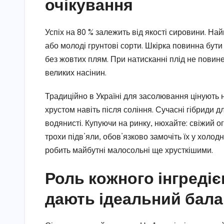
очікування
Успіх на 80 % залежить від якості сировини. На
або молоді грунтові сорти. Шкірка повинна бут
без жовтих плям. При натисканні плід не повине
великих насінин.
Традиційно в Україні для засолювання цінують ні
хрустом навіть після соління. Сучасні гібриди 
водянисті. Купуючи на ринку, нюхайте: свіжий о
трохи підв’яли, обов’язково замочіть їх у холодн
робить майбутні малосольні ще хрусткішими.
Роль кожного інгредіє
дають ідеальний бала