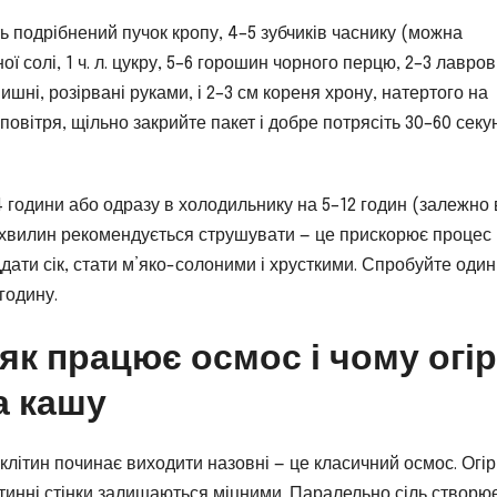
ть подрібнений пучок кропу, 4–5 зубчиків часнику (можна
ної солі, 1 ч. л. цукру, 5–6 горошин чорного перцю, 2–3 лавро
ишні, розірвані руками, і 2–3 см кореня хрону, натертого на
е повітря, щільно закрийте пакет і добре потрясіть 30–60 секу
4 години або одразу в холодильнику на 5–12 годин (залежно 
хвилин рекомендується струшувати — це прискорює процес 
ддати сік, стати м’яко-солоними і хрусткими. Спробуйте один
годину.
як працює осмос і чому огі
а кашу
 клітин починає виходити назовні — це класичний осмос. Огір
літинні стінки залишаються міцними. Паралельно сіль створю