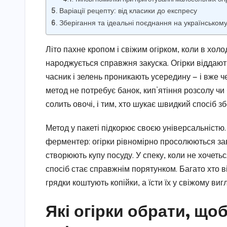
Варіації рецепту: від класики до експресу
Зберігання та ідеальні поєднання на українському
Літо пахне кропом і свіжим огірком, коли в холо
народжується справжня закуска. Огірки віддають
часник і зелень проникають усередину — і вже 
метод не потребує банок, кип’ятіння розсолу чи
солить овочі, і тим, хто шукає швидкий спосіб 
Метод у пакеті підкорює своєю універсальністю
ферментер: огірки рівномірно просолюються за
створюють купу посуду. У спеку, коли не хочетьс
спосіб стає справжнім порятунком. Багато хто ві
грядки коштують копійки, а їсти їх у свіжому виг
Які огірки обрати, щ