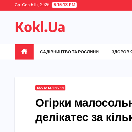
Skip
Ср. Сер 5th, 2026
6:15:20 PM
to
Kokl.Ua
content
САДІВНИЦТВО ТА РОСЛИНИ
ЗДОРОВ’
ЇЖА ТА КУЛІНАРІЯ
Огірки малосольн
делікатес за кіль