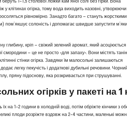
й беруть 1–1,5 столової ложки кам’яної солі без гірки. Вона
іж у клітинах огірка, тому вода виходить назовні, утворюючи
просоляться рівномірно. Занадто багато — стануть жорсткими 
м) пом’якшує солоність і допомагає швидше запустити м’як
тну глибину, кріп — свіжий зелений аромат, який асоціюється
ї смородини — це не просто «для запаху». Вони містять танін
літинні стінки огірка. Завдяки їм малосольні залишаються
 додає легку пекучість і додаткові дубильні речовини. Чорни
лу, пряну підоснову, яка розкривається при струшуванні.
ьних огірків у пакеті на 1 
ь їх на 1–2 години в холодній воді, потім обріжте кінчики з об
Великі плоди розріжте вздовж на 2–4 частини, маленькі мож