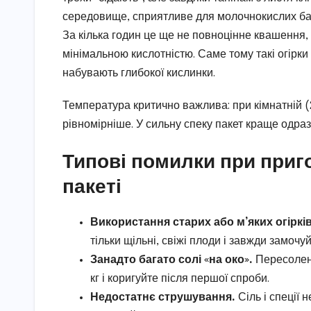
середовище, сприятливе для молочнокислих бак
За кілька годин це ще не повноцінне квашення, 
мінімальною кислотністю. Саме тому такі огірк
набувають глибокої кислинки.
Температура критично важлива: при кімнатній (
рівномірніше. У сильну спеку пакет краще одра
Типові помилки при приго
пакеті
Використання старих або м’яких огірків
тільки щільні, свіжі плоди і завжди замочу
Занадто багато солі «на око».
Пересолені 
кг і коригуйте після першої спроби.
Недостатнє струшування.
Сіль і спеції 