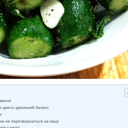
ування
ти дають ідеальний баланс
кг
ірки не перетворюються на кашу
ків у пакеті