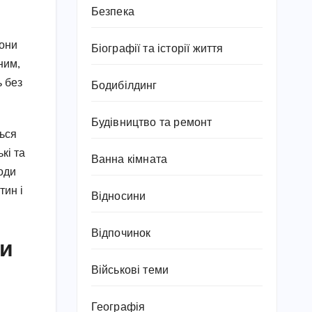
Безпека
шони
Біографії та історії життя
ним,
ь без
Бодибілдинг
Будівництво та ремонт
ться
кі та
Ванна кімната
оди
тин і
Відносини
Відпочинок
ти
Військові теми
Географія