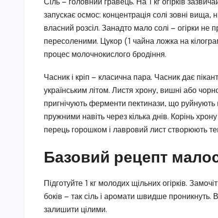
Сіль — головний гравець. На 1 кг огірків зазвича
запускає осмос: концентрація солі зовні вища, н
власний розсіл. Занадто мало солі — огірки не 
пересоленими. Цукор (1 чайна ложка на кілогра
процес молочнокислого бродіння.
Часник і кріп — класична пара. Часник дає пікан
українським літом. Листя хрону, вишні або чорно
пригнічують ферменти пектинази, що руйнують к
пружними навіть через кілька днів. Корінь хрону
перець горошком і лавровий лист створюють теп
Базовий рецепт малосол
Підготуйте 1 кг молодих щільних огірків. Замочіт
боків — так сіль і аромати швидше проникнуть. 
залишити цілими.