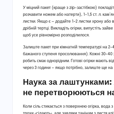
У міцний пакет (краще з zip-застібкою) покладі
розчавити ножем або натерти), 1–1,5 ст. л. кам’я
листки. Якщо є — додайте 1–2 листки хрону або в
дрібній тертці. Викладіть огірки, випустіть зайв
щоб усе рівномірно розподілилося.
Залиште пакет при кімнатній температурі на 2–
бажаного ступеня просолювання). Кожні 30–40 
робить смак однорідним. Готові огірки мають ві
через 3 години — якщо потрібно, залиште ще на 
Наука за лаштунками: 
не перетворюються н
Коли сіль стикається з поверхнею огірка, вода з
трохи «сідають», але завдяки танінам з листя к