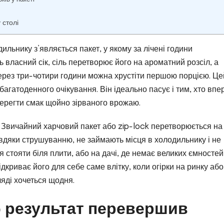
 столі
дильнику з’являється пакет, у якому за лічені години
 власний сік, сіль перетворює його на ароматний розсіл, а
через три-чотири години можна хрустіти першою порцією. Це
 багатоденного очікування. Він ідеально пасує і тим, хто вп
зберегти смак щойно зірваного врожаю.
. Звичайний харчовий пакет або zip-lock перетворюється на 
вдяки струшуванню, не займають місця в холодильнику і не
я стояти біля плити, або на дачі, де немає великих ємностей
дкриває його для себе саме влітку, коли огірки на ринку або
ляді хочеться щодня.
об результат перевершив