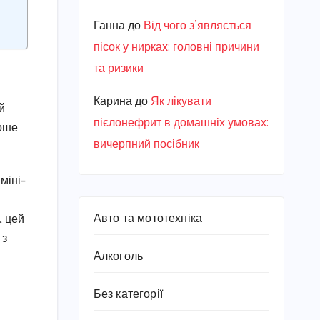
Ганна
до
Від чого з’являється
пісок у нирках: головні причини
та ризики
Карина
до
Як лікувати
й
пієлонефрит в домашніх умовах:
ерше
вичерпний посібник
міні-
Авто та мототехніка
, цей
 з
Алкоголь
Без категорії