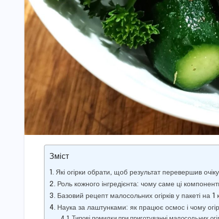
Зміст
Які огірки обрати, щоб результат перевершив очік
Роль кожного інгредієнта: чому саме ці компонен
Базовий рецепт малосольних огірків у пакеті на 1 
Наука за лаштунками: як працює осмос і чому ог
Типові помилки при приготуванні малосольних огір