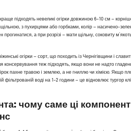
йкраще підходять невеликі огірки довжиною 6–10 см — корні
и щільною, з пухирцями або горбками, колір — насичено-зеле
н прогинатися, а при розрізі — мати щільну, соковиту м’якот
жинські огірки — сорт, що походить із Чернігівщини і слави
для консервування теж підходять, якщо вони не надто гладень
гірок пахне травою і землею, а не гниллю чи хімією. Якщо пл
ій фільтрованій воді на 1–2 години — це відновлює тургор клі
нта: чому саме ці компонен
нс