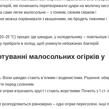
терій, які починають перетворювати цукри на молочну кисл
а саме легке малосольне — з тонким, свіжим смаком і
и не можна порівнювати з квашеними, які бродять тижнями і
20–25 °C) процес іде швидше, у холодильнику — повільніше і
зу прибрати в холод, щоб уникнути небажаних бактерій.
туванні малосольних огірків у
.
Вони швидко стають в’ялими і водянистими. Рішення: оби
йте перед солінням.
огірки втрачають хруст і стають жорсткими. Почніть з 1 ст. л
не розподіляються рівномірно — одні огірки пересолені, інші п