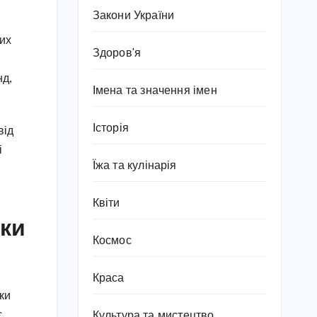
Закони України
вих
Здоров'я
нд,
Імена та значення імен
Історія
від
і
Їжа та кулінарія
Квіти
рки
Космос
Краса
ки
є
Культура та мистецтво