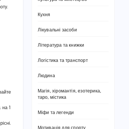
оту.
Кухня
Лікувальні засоби
Література та книжки
Логістика та транспорт
Людина
Магія, хіромантія, езотерика,
райте
таро, містика
. на 1
Міфи та легенди
рісні.
Мотивація для спорту