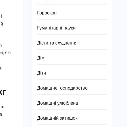
Гороскоп
і
ий
Гуманітарні науки
Дієти та схуднення
 з
и, які
Дім
й
Діти
кг
Домашнє господарство
Домашні улюбленці
ох
на
Домашній затишок