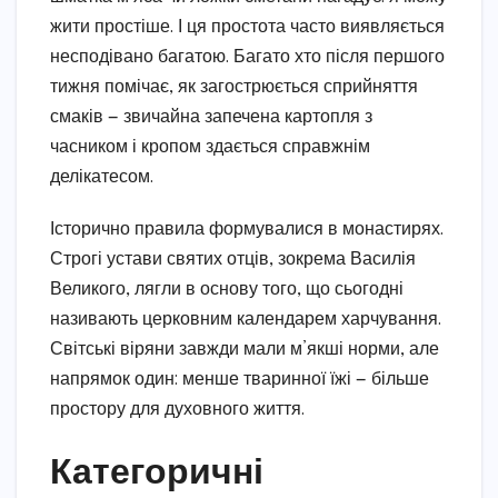
жити простіше. І ця простота часто виявляється
несподівано багатою. Багато хто після першого
тижня помічає, як загострюється сприйняття
смаків — звичайна запечена картопля з
часником і кропом здається справжнім
делікатесом.
Історично правила формувалися в монастирях.
Строгі устави святих отців, зокрема Василія
Великого, лягли в основу того, що сьогодні
називають церковним календарем харчування.
Світські віряни завжди мали м’якші норми, але
напрямок один: менше тваринної їжі — більше
простору для духовного життя.
Категоричні