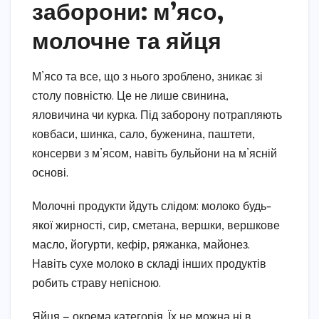
заборони: м’ясо,
молочне та яйця
М’ясо та все, що з нього зроблено, зникає зі
столу повністю. Це не лише свинина,
яловичина чи курка. Під заборону потрапляють
ковбаси, шинка, сало, буженина, паштети,
консерви з м’ясом, навіть бульйони на м’ясній
основі.
Молочні продукти йдуть слідом: молоко будь-
якої жирності, сир, сметана, вершки, вершкове
масло, йогурти, кефір, ряжанка, майонез.
Навіть сухе молоко в складі інших продуктів
робить страву непісною.
Яйця — окрема категорія. Їх не можна ні в