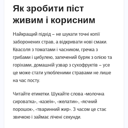
Як зробити піст
живим і корисним
Найкращий підхід — не шукати точні копії
заборонених страв, а відкривати нові смаки.
Квасоля з томатами і часником, гречка з
грибами і цибулею, запечений буряк з олією та
горіхами, домашній узвар з сухофруктів — усе
це може стати улюбленими стравами не лише
на час посту.
Читайте етикетки. Шукайте слова «молочна
сироватка», «казеїн», «желатин», «яєчний
порошок», «тваринний жир». З часом це стає
звичкою і займає лічені секунди.