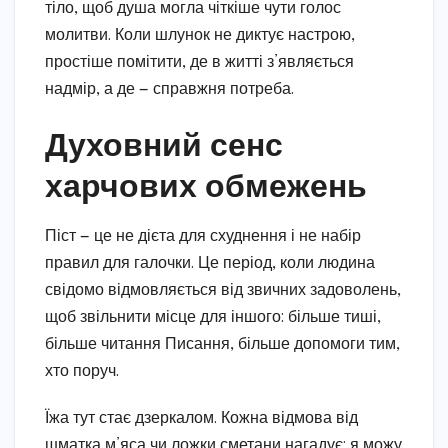
тіло, щоб душа могла чіткіше чути голос
молитви. Коли шлунок не диктує настрою,
простіше помітити, де в житті з’являється
надмір, а де — справжня потреба.
Духовний сенс
харчових обмежень
Піст — це не дієта для схуднення і не набір
правил для галочки. Це період, коли людина
свідомо відмовляється від звичних задоволень,
щоб звільнити місце для іншого: більше тиші,
більше читання Писання, більше допомоги тим,
хто поруч.
Їжа тут стає дзеркалом. Кожна відмова від
шматка м’яса чи ложки сметани нагадує: я можу