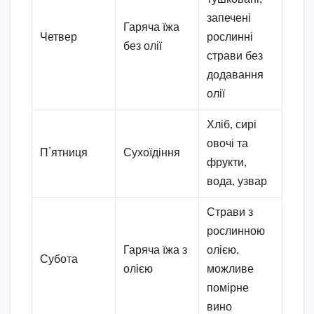
запечені
Гаряча їжа
Четвер
рослинні
без олії
страви без
додавання
олії
Хліб, сирі
овочі та
П’ятниця
Сухоїдіння
фрукти,
вода, узвар
Страви з
рослинною
Гаряча їжа з
олією,
Субота
олією
можливе
помірне
вино