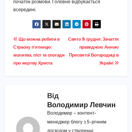
початок розмови. Головне відбувається
всередині.
Навігація
Що можна робити в
Свято 9 грудня: Зачаття
Страсну п’ятницю:
праведною Анною
записів
молитва, піст та спогади
Пресвятої Богородиці в
про жертву Христа
Україні
Від
Володимир Левчин
Володимир — контент-
менеджер блогу з 5-річним
досвідом у створенні