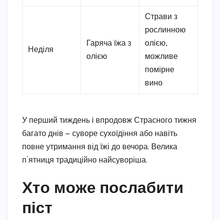
Страви з
рослинною
Гаряча їжа з
олією,
Неділя
олією
можливе
помірне
вино
У перший тиждень і впродовж Страсного тижня
багато днів — суворе сухоїдіння або навіть
повне утримання від їжі до вечора. Велика
п’ятниця традиційно найсуворіша.
Хто може послабити
піст