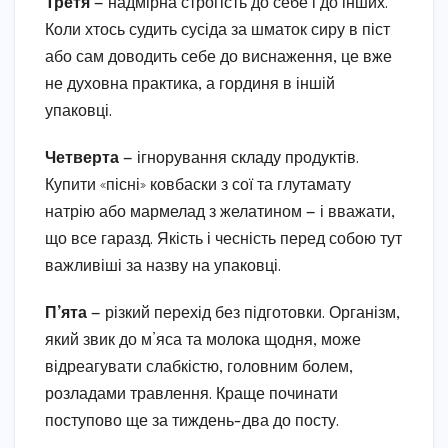
Третя
— надмірна строгість до себе і до інших.
Коли хтось судить сусіда за шматок сиру в піст
або сам доводить себе до виснаження, це вже
не духовна практика, а гординя в іншій
упаковці.
Четверта
— ігнорування складу продуктів.
Купити «пісні» ковбаски з сої та глутамату
натрію або мармелад з желатином — і вважати,
що все гаразд. Якість і чесність перед собою тут
важливіші за назву на упаковці.
П’ята
— різкий перехід без підготовки. Організм,
який звик до м’яса та молока щодня, може
відреагувати слабкістю, головним болем,
розладами травлення. Краще починати
поступово ще за тиждень-два до посту.