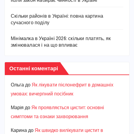
Коли закон набирає чинності в Україні
Скільки районів в Україні: повна картина
сучасного поділу
Мінімалка в Україні 2026: скільки платять, як
змінювалася і на що впливає
Останні коментарі
Ольга
до
Як лікувати пієлонефрит в домашніх
умовах: вичерпний посібник
Марiя
до
Як проявляється цистит: основні
симптоми та ознаки захворювання
Карина
до
Як швидко вилікувати цистит в