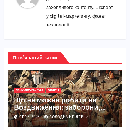
захопливого контенту. Експерт
у digital-маркетингу, фанат
технологій.
Пов’язаний запис
ПРИКМЕТИ ТА СНИ
РЕЛІГІЯ
Що не можна робити на
Воздвиження: заборони,
традиції та глибокий сенс
СЕР 5, 2026
ВОЛОДИМИР ЛЕВЧИН
свята