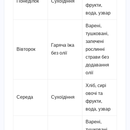
Понеділок
Сухоїдіння
фрукти,
вода, узвар
Варені,
тушковані,
запечені
Гаряча їжа
Вівторок
рослинні
без олії
страви без
додавання
олії
Хліб, сирі
овочі та
Середа
Сухоїдіння
фрукти,
вода, узвар
Варені,
тушковані,