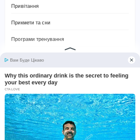
Привітання
Прикмети та сни
Програми тренування
Професії та робота
Психологія
Релігія
Розваги
Садівництво та рослини
Сантехніка