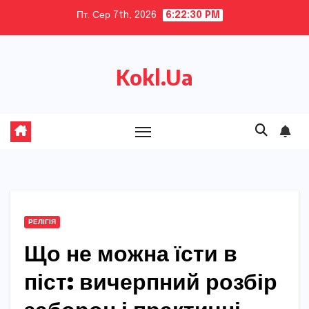
Skip
Пт. Сер 7th, 2026
6:22:31 PM
to
content
Kokl.Ua
РЕЛІГІЯ
Що не можна їсти в
піст: вичерпний розбір