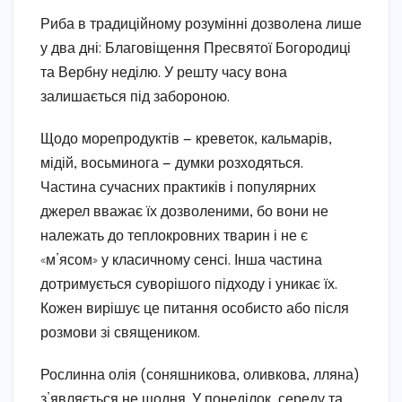
Риба в традиційному розумінні дозволена лише
у два дні: Благовіщення Пресвятої Богородиці
та Вербну неділю. У решту часу вона
залишається під забороною.
Щодо морепродуктів — креветок, кальмарів,
мідій, восьминога — думки розходяться.
Частина сучасних практиків і популярних
джерел вважає їх дозволеними, бо вони не
належать до теплокровних тварин і не є
«м’ясом» у класичному сенсі. Інша частина
дотримується суворішого підходу і уникає їх.
Кожен вирішує це питання особисто або після
розмови зі священиком.
Рослинна олія (соняшникова, оливкова, лляна)
з’являється не щодня. У понеділок, середу та