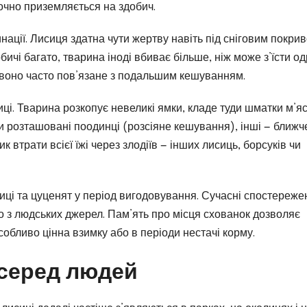
точно приземляється на здобич.
инації. Лисиця здатна чути жертву навіть під сніговим покри
бичі багато, тварина іноді вбиває більше, ніж може з’їсти од
воно часто пов’язане з подальшим кешуванням.
ці. Тварина розкопує невеликі ямки, кладе туди шматки м’яс
ки розташовані поодинці (розсіяне кешування), інші — ближч
к втрати всієї їжі через злодіїв — інших лисиць, борсуків чи
иці та цуценят у період вигодовування. Сучасні спостереже
со з людських джерел. Пам’ять про місця схованок дозволяє
собливо цінна взимку або в періоди нестачі корму.
 серед людей