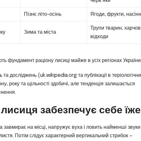
черв’яки
Пізнє літо–осінь
Ягоди, фрукти, насін
Трупи тварин, харчов
мку
Зима та міста
відходи
ть фундамент раціону лисиці майже в усіх регіонах України
а досліджень (uk.wikipedia.org та публікації в теріологічн
ну, року та щільності здобичі, але тенденція залишається
внення.
 лисиця забезпечує себе їж
 завмирає на місці, напружує вуха і ловить найменші звуки
 листя. Потім слідує характерний вертикальний стрибок —