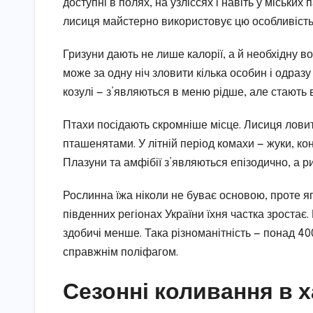
доступні в полях, на узліссях і навіть у міських
лисиця майстерно використовує цю особливість
Гризуни дають не лише калорії, а й необхідну в
може за одну ніч зловити кілька особин і одразу
козулі — з’являються в меню рідше, але стають 
Птахи посідають скромніше місце. Лисиця ловит
пташенятами. У літній період комахи — жуки, ко
Плазуни та амфібії з’являються епізодично, а 
Рослинна їжа ніколи не буває основою, проте я
південних регіонах України їхня частка зростає
здобичі менше. Така різноманітність — понад 40
справжнім поліфагом.
Сезонні коливання в 