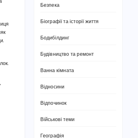
а
Безпека
Біографії та історії життя
сиця
няк
Бодибілдинг
и.
Будівництво та ремонт
лок.
Ванна кімната
У
Відносини
Відпочинок
Військові теми
Географія