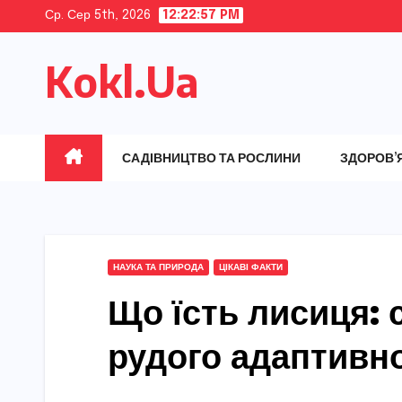
Skip
Ср. Сер 5th, 2026
12:22:58 PM
to
Kokl.Ua
content
САДІВНИЦТВО ТА РОСЛИНИ
ЗДОРОВ’
НАУКА ТА ПРИРОДА
ЦІКАВІ ФАКТИ
Що їсть лисиця: 
рудого адаптивн