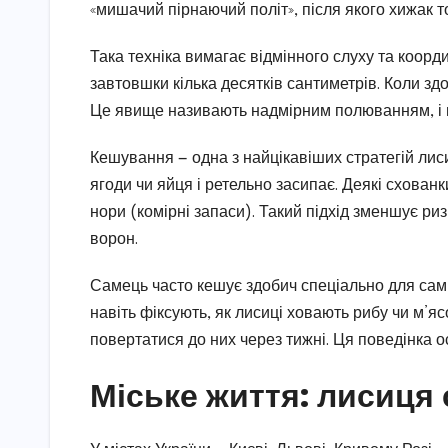
«мишачий пірнаючий політ», після якого хижак 
Така техніка вимагає відмінного слуху та коорд
завтовшки кілька десятків сантиметрів. Коли здо
Це явище називають надмірним полюванням, і 
Кешування — одна з найцікавіших стратегій лиси
ягоди чи яйця і ретельно засипає. Деякі схован
нори (комірні запаси). Такий підхід зменшує ризи
ворон.
Самець часто кешує здобич спеціально для сам
навіть фіксують, як лисиці ховають рибу чи м’я
повертатися до них через тижні. Ця поведінка о
Міське життя: лисиця