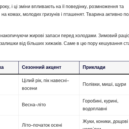
оку, і ці зміни впливають на її поведінку, розмноження та
 на комах, молодих гризунів і пташенят. Тварина активно п
 накопичуючи жирові запаси перед холодами. Зимовий раці
 залишки від більших хижаків. Саме в цю пору кешування ст
ка
Сезонний акцент
Приклади
Цілий рік, пік навесні–
Полівки, миші, щури
восени
Горобині, курині,
Весна–літо
водоплавні
Жуки, коники, дощові
Літо–початок осені