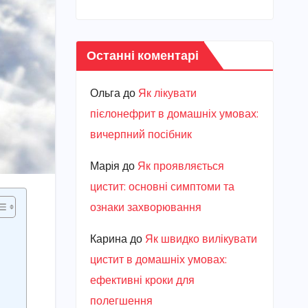
Останні коментарі
Ольга
до
Як лікувати
пієлонефрит в домашніх умовах:
вичерпний посібник
Марiя
до
Як проявляється
цистит: основні симптоми та
ознаки захворювання
Карина
до
Як швидко вилікувати
цистит в домашніх умовах:
ефективні кроки для
полегшення