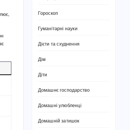
Гороскоп
олює,
Гуманітарні науки
он
ає
Дієти та схуднення
Дім
Діти
Домашнє господарство
Домашні улюбленці
Домашній затишок