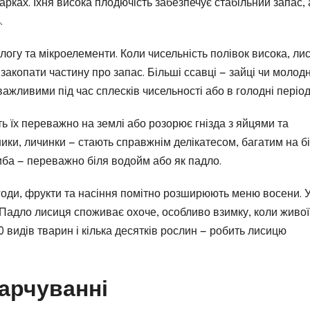
 парках. Їхня висока плодючість забезпечує стабільний запас, 
.
ологу та мікроелементи. Коли чисельність полівок висока, ли
 закопати частину про запас. Більші ссавці — зайці чи молод
важливими під час сплесків чисельності або в голодні період
ь їх переважно на землі або розорює гнізда з яйцями та
ники, личинки — стають справжнім делікатесом, багатим на бі
риба — переважно біля водойм або як падло.
годи, фрукти та насіння помітно розширюють меню восени. 
. Падло лисиця споживає охоче, особливо взимку, коли живої
0 видів тварин і кілька десятків рослин — робить лисицю
харчуванні