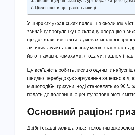
Лисиця в українській культурі: образ хитрого гурм
Цікаві факти про раціон лисиці
У широких українських полях і на околицях міс
звичайну прогулянку на складну операцію з вижив
що дозволяє вистояти в умовах мінливої природ
лисиця» звучить так: основу меню становлять д
його птахами, комахами, ягодами, падлом і нав
Ця всеїдність робить лисицю одним із найуспіш
швидко перебудовує харчування залежно від пори
мишоподібні гризуни іноді становлять до 90 % ра
падати до половини, а решту заповнюють сміттєв
Основний раціон: гри
Дрібні ссавці залишаються головним джерелом е