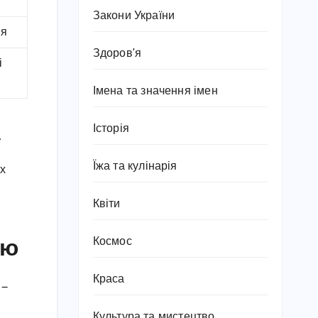
Закони України
ня
Здоров'я
і
Імена та значення імен
Історія
.
Їжа та кулінарія
их
Квіти
ею
Космос
Краса
 —
Культура та мистецтво