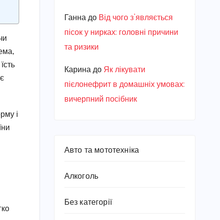
Ганна
до
Від чого з’являється
пісок у нирках: головні причини
чи
та ризики
ема,
їсть
Карина
до
Як лікувати
ює
пієлонефрит в домашніх умовах:
вичерпний посібник
рму і
їни
Авто та мототехніка
Алкоголь
Без категорії
гко