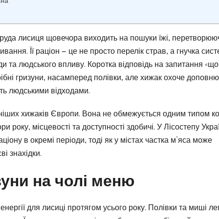
ана
т руда лисиця щовечора виходить на пошуки їжі, перетворюю
ання. Її раціон — це не просто перелік страв, а гнучка сист
и та людського впливу. Коротка відповідь на запитання «що 
рібні гризуни, насамперед полівки, але хижак охоче доповн
іть людськими відходами.
ніших хижаків Європи. Вона не обмежується одним типом ко
 року, місцевості та доступності здобичі. У Лісостепу Укра
ціону в окремі періоди, тоді як у містах частка м’яса може
і знахідки.
зуни на чолі меню
нергії для лисиці протягом усього року. Полівки та миші ле