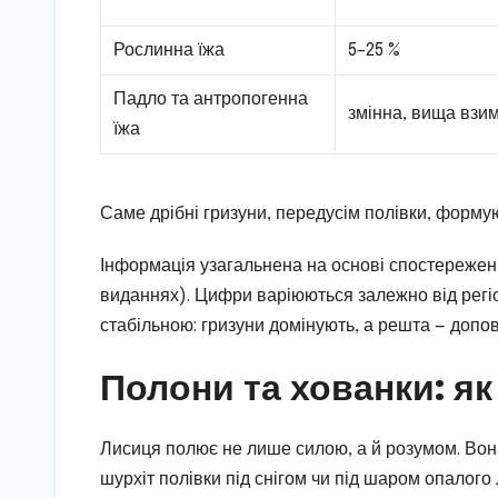
Рослинна їжа
5–25 %
Падло та антропогенна
змінна, вища взи
їжа
Саме дрібні гризуни, передусім полівки, формую
Інформація узагальнена на основі спостережень т
виданнях). Цифри варіюються залежно від регіо
стабільною: гризуни домінують, а решта — допо
Полони та хованки: як
Лисиця полює не лише силою, а й розумом. Вона
шурхіт полівки під снігом чи під шаром опалого