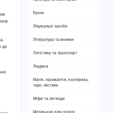
Кухня
вом
разу.
Лікувальні засоби
Література та книжки
а,
е до
Логістика та транспорт
Людина
ння
Магія, хіромантія, езотерика,
таро, містика
Міфи та легенди
Мотивація для спорту