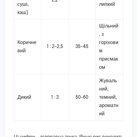
2,2
суші,
липкий
каш)
Щільний
, з
Коричне
горіхови
1 : 2–2,5
35–45
вий
м
присмак
ом
Жуваль
ний,
Дикий
1 : 3
50–60
темний,
ароматн
ий