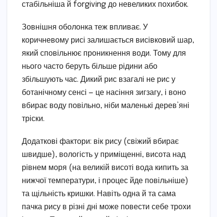
стабільніша й forgiving до невеликих похибок.
Зовнішня оболонка теж впливає. У
коричневому рисі залишається висівковий шар,
який сповільнює проникнення води. Тому для
нього часто беруть більше рідини або
збільшують час. Дикий рис взагалі не рис у
ботанічному сенсі — це насіння зигзагу, і воно
вбирає воду повільно, ніби маленькі дерев’яні
тріски.
Додаткові фактори: вік рису (свіжий вбирає
швидше), вологість у приміщенні, висота над
рівнем моря (на великій висоті вода кипить за
нижчої температури, і процес йде повільніше)
та щільність кришки. Навіть одна й та сама
пачка рису в різні дні може повести себе трохи