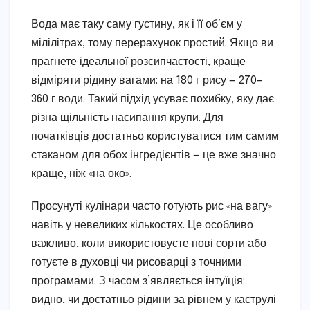
Вода має таку саму густину, як і її об’єм у
мілілітрах, тому перерахунок простий. Якщо ви
прагнете ідеальної розсипчастості, краще
відміряти рідину вагами: на 180 г рису — 270–
360 г води. Такий підхід усуває похибку, яку дає
різна щільність насипання крупи. Для
початківців достатньо користуватися тим самим
стаканом для обох інгредієнтів — це вже значно
краще, ніж «на око».
Просунуті кулінари часто готують рис «на вагу»
навіть у невеликих кількостях. Це особливо
важливо, коли використовуєте нові сорти або
готуєте в духовці чи рисоварці з точними
програмами. З часом з’являється інтуїція:
видно, чи достатньо рідини за рівнем у каструлі