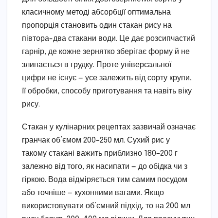
класичному методі абсорбції оптимальна
пропорція становить один стакан рису на
півтора-два стакани води. Це дає розсипчастий
гарнір, де кожне зернятко зберігає форму й не
злипається в грудку. Проте універсальної
цифри не існує — усе залежить від сорту крупи,
її обробки, способу приготування та навіть віку
рису.
Стакан у кулінарних рецептах зазвичай означає
гранчак об’ємом 200–250 мл. Сухий рис у
такому стакані важить приблизно 180–200 г
залежно від того, як насипати — до обідка чи з
гіркою. Вода відміряється тим самим посудом
або точніше — кухонними вагами. Якщо
використовувати об’ємний підхід, то на 200 мл