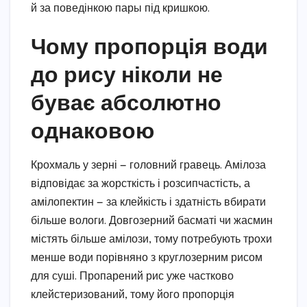
й за поведінкою пары під кришкою.
Чому пропорція води
до рису ніколи не
буває абсолютно
однаковою
Крохмаль у зерні — головний гравець. Амілоза
відповідає за жорсткість і розсипчастість, а
амілопектин — за клейкість і здатність вбирати
більше вологи. Довгозерний басматі чи жасмин
містять більше амілози, тому потребують трохи
менше води порівняно з круглозерним рисом
для суші. Пропарений рис уже частково
клейстеризований, тому його пропорція