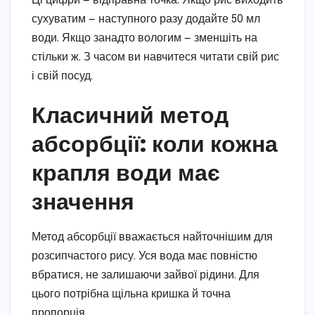
Ці цифри — відправна точка. Якщо рис виходить
сухуватим — наступного разу додайте 50 мл
води. Якщо занадто вологим — зменшіть на
стільки ж. З часом ви навчитеся читати свій рис
і свій посуд.
Класичний метод
абсорбції: коли кожна
крапля води має
значення
Метод абсорбції вважається найточнішим для
розсипчастого рису. Уся вода має повністю
вбратися, не залишаючи зайвої рідини. Для
цього потрібна щільна кришка й точна
пропорція.