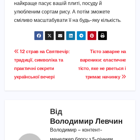
найкраще пасує вашій плиті, посуду й
улюбленим сортам рису. А потім зможете
сміливо масштабувати її на будь-яку кількість.
Навігація
12 страв на Святвечір:
Тісто заварне на
традиції, символіка та
вареники: еластичне
записів
практичні секрети
тісто, яке не рветься і
української вечері
тримає начинку
Від
Володимир Левчин
Володимир — контент-
менеджер блогу з 5-річним