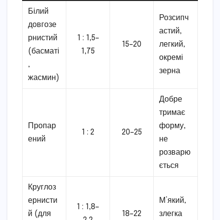
Білий
Розсипч
довгозе
астий,
рнистий
1 : 1,5–
15–20
легкий,
(басматі
1,75
окремі
,
зерна
жасмин)
Добре
тримає
Пропар
форму,
1 : 2
20–25
ений
не
розварю
ється
Круглоз
ернисти
М’який,
1 : 1,8–
й (для
18–22
злегка