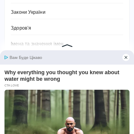
Закони України
Здоров'я
Імена та значення імен
Історія
Їжа та кулінарія
Квіти
Космос
Краса