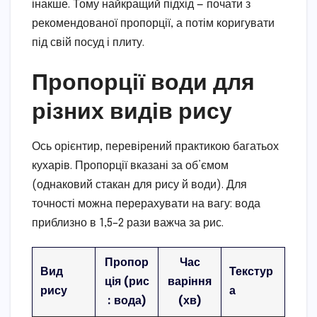
інакше. Тому найкращий підхід — почати з
рекомендованої пропорції, а потім коригувати
під свій посуд і плиту.
Пропорції води для
різних видів рису
Ось орієнтир, перевірений практикою багатьох
кухарів. Пропорції вказані за об’ємом
(однаковий стакан для рису й води). Для
точності можна перерахувати на вагу: вода
приблизно в 1,5–2 рази важча за рис.
Пропор
Час
Вид
Текстур
ція (рис
варіння
рису
а
: вода)
(хв)