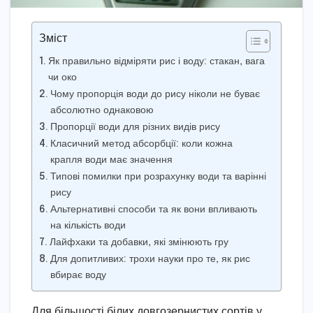
Зміст
Як правильно відміряти рис і воду: стакан, вага
чи око
Чому пропорція води до рису ніколи не буває
абсолютно однаковою
Пропорції води для різних видів рису
Класичний метод абсорбції: коли кожна
крапля води має значення
Типові помилки при розрахунку води та варінні
рису
Альтернативні способи та як вони впливають
на кількість води
Лайфхаки та добавки, які змінюють гру
Для допитливих: трохи науки про те, як рис
вбирає воду
Для більшості білих довгозернистих сортів у