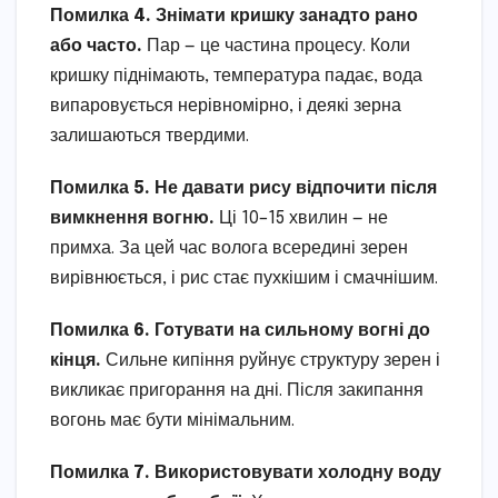
Помилка 4. Знімати кришку занадто рано
або часто.
Пар — це частина процесу. Коли
кришку піднімають, температура падає, вода
випаровується нерівномірно, і деякі зерна
залишаються твердими.
Помилка 5. Не давати рису відпочити після
вимкнення вогню.
Ці 10–15 хвилин — не
примха. За цей час волога всередині зерен
вирівнюється, і рис стає пухкішим і смачнішим.
Помилка 6. Готувати на сильному вогні до
кінця.
Сильне кипіння руйнує структуру зерен і
викликає пригорання на дні. Після закипання
вогонь має бути мінімальним.
Помилка 7. Використовувати холодну воду