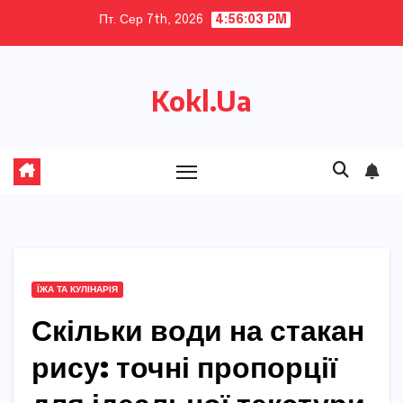
Skip
Пт. Сер 7th, 2026
4:56:04 PM
to
content
Kokl.Ua
ЇЖА ТА КУЛІНАРІЯ
Скільки води на стакан
рису: точні пропорції