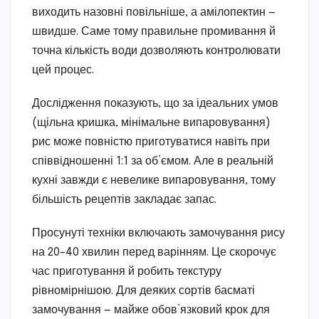
виходить назовні повільніше, а амілопектин —
швидше. Саме тому правильне промивання й
точна кількість води дозволяють контролювати
цей процес.
Дослідження показують, що за ідеальних умов
(щільна кришка, мінімальне випаровування)
рис може повністю приготуватися навіть при
співвідношенні 1:1 за об’ємом. Але в реальній
кухні завжди є невелике випаровування, тому
більшість рецептів закладає запас.
Просунуті техніки включають замочування рису
на 20–40 хвилин перед варінням. Це скорочує
час приготування й робить текстуру
рівномірнішою. Для деяких сортів басматі
замочування — майже обов’язковий крок для