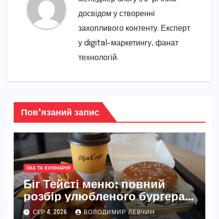
досвідом у створенні
захопливого контенту. Експерт
у digital-маркетингу, фанат
технологій.
Пов’язаний запис
ЇЖА ТА КУЛІНАРІЯ
Біг Тейсті меню: повний
розбір улюбленого бургера
McDonald’s
СЕР 4, 2026
ВОЛОДИМИР ЛЕВЧИН