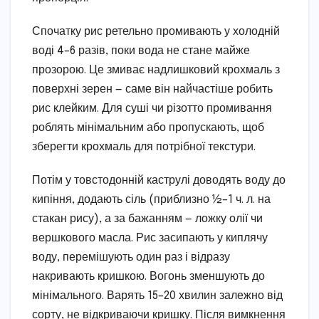
Спочатку рис ретельно промивають у холодній
воді 4–6 разів, поки вода не стане майже
прозорою. Це змиває надлишковий крохмаль з
поверхні зерен — саме він найчастіше робить
рис клейким. Для суші чи різотто промивання
роблять мінімальним або пропускають, щоб
зберегти крохмаль для потрібної текстури.
Потім у товстодонній каструлі доводять воду до
кипіння, додають сіль (приблизно ½–1 ч. л. на
стакан рису), а за бажанням — ложку олії чи
вершкового масла. Рис засипають у киплячу
воду, перемішують один раз і відразу
накривають кришкою. Вогонь зменшують до
мінімального. Варять 15–20 хвилин залежно від
сорту, не відкриваючи кришку. Після вимкнення