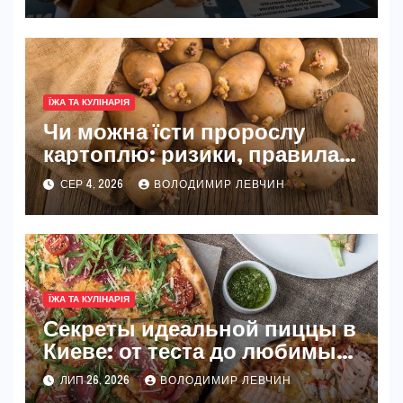
ЇЖА ТА КУЛІНАРІЯ
Чи можна їсти пророслу
картоплю: ризики, правила
та безпечні способи
СЕР 4, 2026
ВОЛОДИМИР ЛЕВЧИН
ЇЖА ТА КУЛІНАРІЯ
Секреты идеальной пиццы в
Киеве: от теста до любимых
начинок
ЛИП 26, 2026
ВОЛОДИМИР ЛЕВЧИН