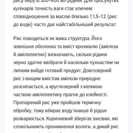
рису беруть 300–400 мл рідини. Для просунутих
кулінарів точність ваги стає ключем:
співвідношення за масою близько 1:1,5–1:2 (рис
до води) часто дає найстабільніший результат.
Рис поводиться як жива структура. Його
зовнішня оболонка та вміст крохмалю (амілоза
й амілопектин) визначають, скільки рідини
зерно здатне ввібрати й наскільки пухнастим чи
липким вийде готовий продукт. Довгозерний
рис з вищим вмістом амілози природно
розсипається, а круглозерний з великою
часткою амілопектину прагне до клейкості.
Пропарений рис уже пройшов термічну
обробку, тому вбирає воду інакше й рідше
розварюється. Коричневий зберігає висівки, які
сповільнюють проникнення вологи, а дикий рис