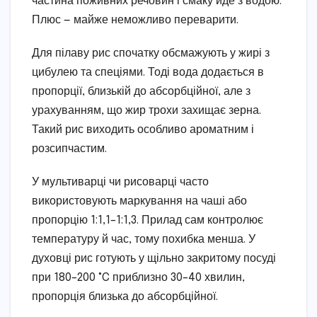
частина поживних речовин і смаку йде з водою.
Плюс — майже неможливо переварити.
Для пілаву рис спочатку обсмажують у жирі з
цибулею та спеціями. Тоді вода додається в
пропорції, близькій до абсорбційної, але з
урахуванням, що жир трохи захищає зерна.
Такий рис виходить особливо ароматним і
розсипчастим.
У мультиварці чи рисоварці часто
використовують маркування на чаші або
пропорцію 1:1,1–1:1,3. Прилад сам контролює
температуру й час, тому похибка менша. У
духовці рис готують у щільно закритому посуді
при 180–200 °C приблизно 30–40 хвилин,
пропорція близька до абсорбційної.