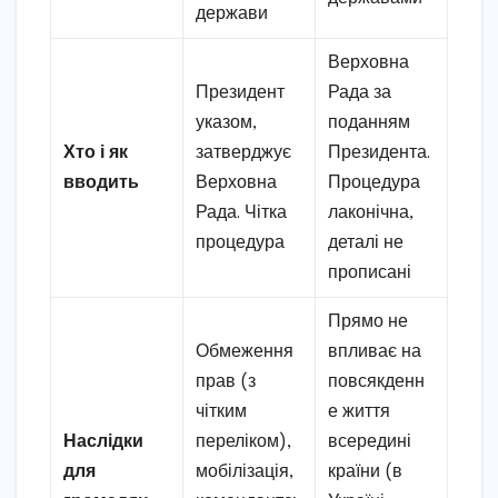
держави
Верховна
Президент
Рада за
указом,
поданням
Хто і як
затверджує
Президента.
вводить
Верховна
Процедура
Рада. Чітка
лаконічна,
процедура
деталі не
прописані
Прямо не
Обмеження
впливає на
прав (з
повсякденн
чітким
е життя
Наслідки
переліком),
всередині
для
мобілізація,
країни (в