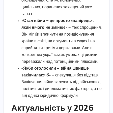
оголошення. Статус полонених,
цивільних, поранених захищений уже
зараз.
«Стан війни — це просто «папірець»,
який нічого не змінює»
— теж спрощення.
Він міг би вплинути на позиціонування
країни в світі, на аргументи в судах і на
сприйняття третіми державами. Але в
конкретних українських умовах ці ризики
переважили над потенційними плюсами.
«Якби оголосили — війна швидше
закінчилася б»
— спекуляція без підстав.
Закінчення війни залежить від військових,
політичних і дипломатичних факторів, а не
від однієї юридичної формули.
Актуальність у 2026