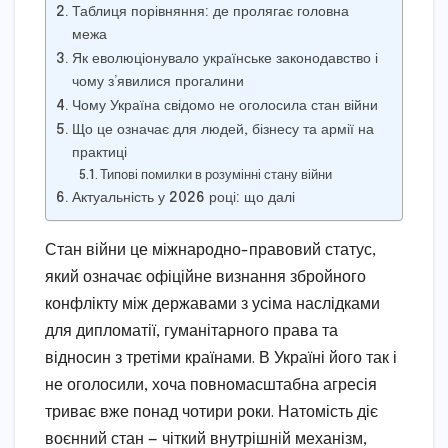
Таблиця порівняння: де пролягає головна
межа
Як еволюціонувало українське законодавство і
чому з’явилися прогалини
Чому Україна свідомо не оголосила стан війни
Що це означає для людей, бізнесу та армії на
практиці
Типові помилки в розумінні стану війни
Актуальність у 2026 році: що далі
Стан війни це міжнародно-правовий статус,
який означає офіційне визнання збройного
конфлікту між державами з усіма наслідками
для дипломатії, гуманітарного права та
відносин з третіми країнами. В Україні його так і
не оголосили, хоча повномасштабна агресія
триває вже понад чотири роки. Натомість діє
воєнний стан — чіткий внутрішній механізм,