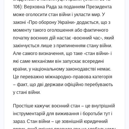
106): Верховна Рада за поданням Президента
може оголосити стан війни і укласти мир. У
законі «Про оборону України» додається, що з
моменту такого оголошення або фактичного
початку воєнних дій настає «воєнний час», який
закінчується лише з припиненням стану війни.
Але самого визначення, що таке «стан війни» і
які саме механізми він запускає всередині
країни, у національному законодавстві немає.
Це переважно міжнародно-правова категорія
— факт, що дві держави офіційно перебувають
у стані війни.
Простіше кажучи: воєнний стан — це внутрішній
інструментарій для виживання і боротьби тут і
зараз. Стан війни — це зовнішній юридичний