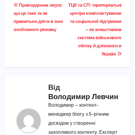
Навігація
Прикордонна смуга:
ТЦК та СП: територіальні
що це таке та як
центри комплектування
записів
правильно діяти в зоні
та соціальної підтримки
особливого режиму
— як влаштована
система військового
обліку й допомоги в
Україні
Від
Володимир Левчин
Володимир — контент-
менеджер блогу з 5-річним
досвідом у створенні
захопливого контенту. Експерт