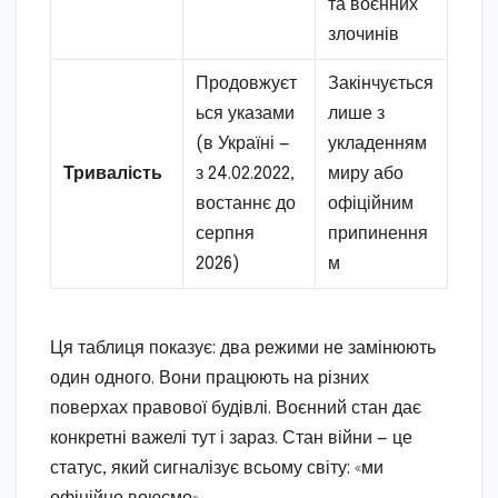
та воєнних
злочинів
Продовжуєт
Закінчується
ься указами
лише з
(в Україні —
укладенням
Тривалість
з 24.02.2022,
миру або
востаннє до
офіційним
серпня
припинення
2026)
м
Ця таблиця показує: два режими не замінюють
один одного. Вони працюють на різних
поверхах правової будівлі. Воєнний стан дає
конкретні важелі тут і зараз. Стан війни — це
статус, який сигналізує всьому світу: «ми