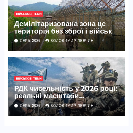
ВІЙСЬКОВІ ТЕМИ
Демілітаризована зона це
територія без зброї і військ
СЕР 5, 2026
ВОЛОДИМИР ЛЕВЧИН
ВІЙСЬКОВІ ТЕМИ
РДК чисельність у 2026 році:
реальні масштаби
російських добровольців
СЕР 5, 2026
ВОЛОДИМИР ЛЕВЧИН