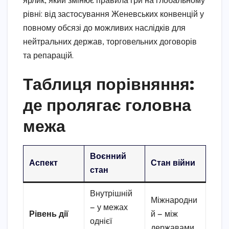
ярлик, який змінює правила гри на глобальному
рівні: від застосування Женевських конвенцій у
повному обсязі до можливих наслідків для
нейтральних держав, торговельних договорів
та репарацій.
Таблиця порівняння:
де пролягає головна
межа
Воєнний
Аспект
Стан війни
стан
Внутрішній
Міжнародни
— у межах
Рівень дії
й — між
однієї
державами