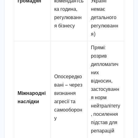
громадян
комендантсь
Україні
ка година,
немає
регулюванн
детального
я бізнесу
регулюванн
я)
Прямі:
розрив
дипломатич
них
Опосередко
відносин,
вані — через
застосуванн
Міжнародні
визнання
я норм
наслідки
агресії та
нейтралітету
самооборон
, посилення
у
підстав для
репарацій