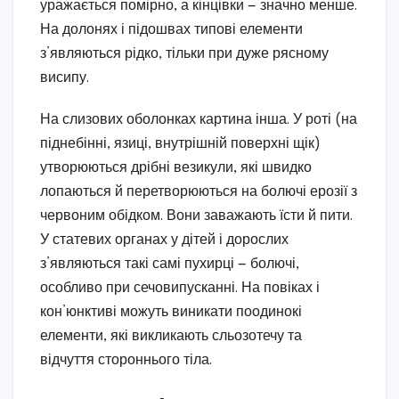
уражається помірно, а кінцівки — значно менше.
На долонях і підошвах типові елементи
з’являються рідко, тільки при дуже рясному
висипу.
На слизових оболонках картина інша. У роті (на
піднебінні, язиці, внутрішній поверхні щік)
утворюються дрібні везикули, які швидко
лопаються й перетворюються на болючі ерозії з
червоним обідком. Вони заважають їсти й пити.
У статевих органах у дітей і дорослих
з’являються такі самі пухирці — болючі,
особливо при сечовипусканні. На повіках і
кон’юнктиві можуть виникати поодинокі
елементи, які викликають сльозотечу та
відчуття стороннього тіла.