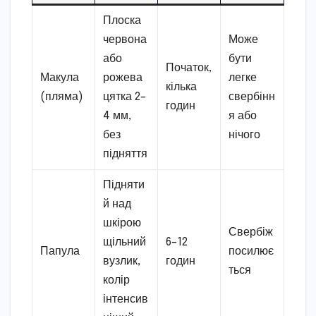
Плоска
червона
Може
або
бути
Початок,
Макула
рожева
легке
кілька
(пляма)
цятка 2–
свербінн
годин
4 мм,
я або
без
нічого
підняття
Підняти
й над
шкірою
Свербіж
щільний
6–12
Папула
посилює
вузлик,
годин
ться
колір
інтенсив