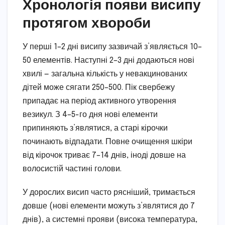
Хронологія появи висипу
протягом хвороби
У перші 1–2 дні висипу зазвичай з’являється 10–
50 елементів. Наступні 2–3 дні додаються нові
хвилі — загальна кількість у невакцинованих
дітей може сягати 250–500. Пік свербежу
припадає на період активного утворення
везикул. З 4–5-го дня нові елементи
припиняють з’являтися, а старі кірочки
починають відпадати. Повне очищення шкіри
від кірочок триває 7–14 днів, іноді довше на
волосистій частині голови.
У дорослих висип часто рясніший, тримається
довше (нові елементи можуть з’являтися до 7
днів), а системні прояви (висока температура,