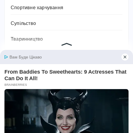
Спортивне харчування
Супільство
Тваринництво
Технології, техніка та гаджети
Традиції
Трудове законодавство
Фільми
Фінанси