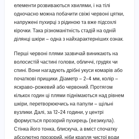
елементи розвиваються хвилями, і на тілі
одночасно можна побачити свіжі червоні цятки,
напружені пухирці з рідиною та вже підсохлі
кірочки. Така різноманітність стадій на одній
ділянці шкіри — одна з найхарактерніших ознак.
Перші червоні плями зазвичай виникають на
волосистій частині голови, обличчі, грудях чи
спині. Вони нагадують дрібні укуси комарів або
початкові прищики. Діаметр — 2–4 мм, колір —
яскраво-рожевий або червоний. Протягом
кількох годин ці плями піднімаються над рівнем
шкіри, перетворюючись на папули — щільні
вузлики. Далі, за 12–24 години, у центрі
формується прозорий пухирець (везикула).
Стінка його тонка, блискуча, а вміст спочатку
абсолютно прозорий, ніби крапля чистої води