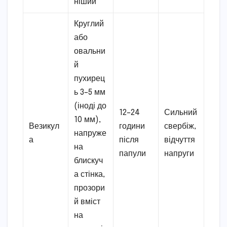
ніший
Круглий
або
овальни
й
пухирец
ь 3–5 мм
(іноді до
12–24
Сильний
10 мм),
Везикул
години
свербіж,
напруже
а
після
відчуття
на
папули
напруги
блискуч
а стінка,
прозори
й вміст
на