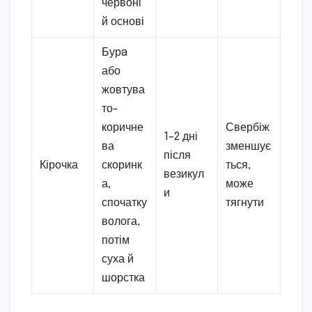
червоні
й основі
Бурa
або
жовтува
то-
коричне
Свербіж
1–2 дні
ва
зменшує
після
Кірочка
скоринк
ться,
везикул
а,
може
и
спочатку
тягнути
волога,
потім
суха й
шорстка