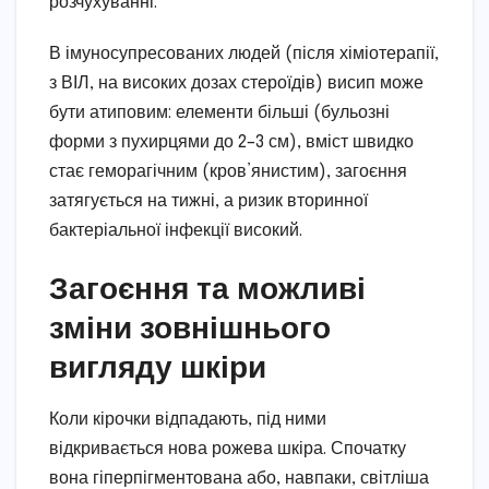
розчухуванні.
В імуносупресованих людей (після хіміотерапії,
з ВІЛ, на високих дозах стероїдів) висип може
бути атиповим: елементи більші (бульозні
форми з пухирцями до 2–3 см), вміст швидко
стає геморагічним (кров’янистим), загоєння
затягується на тижні, а ризик вторинної
бактеріальної інфекції високий.
Загоєння та можливі
зміни зовнішнього
вигляду шкіри
Коли кірочки відпадають, під ними
відкривається нова рожева шкіра. Спочатку
вона гіперпігментована або, навпаки, світліша