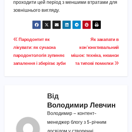
проходити цей період з меншими втратами для
зовнішнього вигляду.
Навігація
Пародонтит як
Як закапати в
лікувати: як сучасна
кон’юнктивальний
записів
пародонтологія зупиняє
мішок: техніка, нюанси
запалення і зберігає зуби
та типові помилки
Від
Володимир Левчин
Володимир — контент-
менеджер блогу з 5-річним
досвідом у створенні