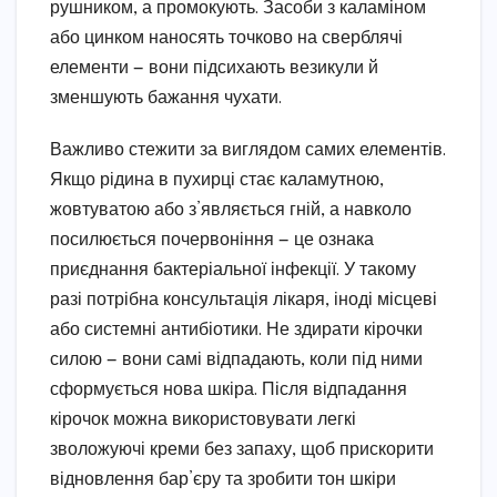
рушником, а промокують. Засоби з каламіном
або цинком наносять точково на сверблячі
елементи — вони підсихають везикули й
зменшують бажання чухати.
Важливо стежити за виглядом самих елементів.
Якщо рідина в пухирці стає каламутною,
жовтуватою або з’являється гній, а навколо
посилюється почервоніння — це ознака
приєднання бактеріальної інфекції. У такому
разі потрібна консультація лікаря, іноді місцеві
або системні антибіотики. Не здирати кірочки
силою — вони самі відпадають, коли під ними
сформується нова шкіра. Після відпадання
кірочок можна використовувати легкі
зволожуючі креми без запаху, щоб прискорити
відновлення бар’єру та зробити тон шкіри