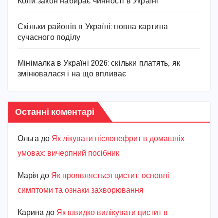
Коли закон набирає чинності в Україні
Скільки районів в Україні: повна картина
сучасного поділу
Мінімалка в Україні 2026: скільки платять, як
змінювалася і на що впливає
Останні коментарі
Ольга
до
Як лікувати пієлонефрит в домашніх
умовах: вичерпний посібник
Марiя
до
Як проявляється цистит: основні
симптоми та ознаки захворювання
Карина
до
Як швидко вилікувати цистит в