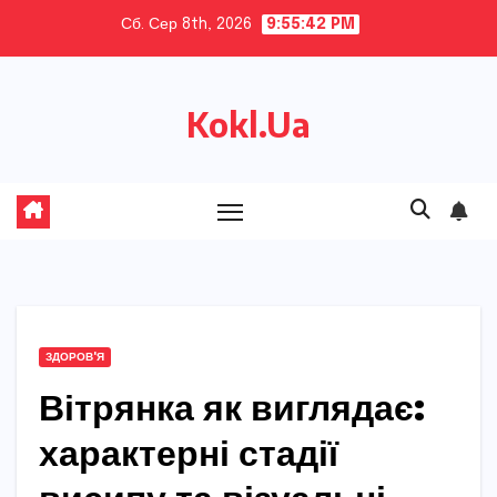
Skip
Сб. Сер 8th, 2026
9:55:43 PM
to
content
Kokl.Ua
ЗДОРОВ'Я
Вітрянка як виглядає:
характерні стадії