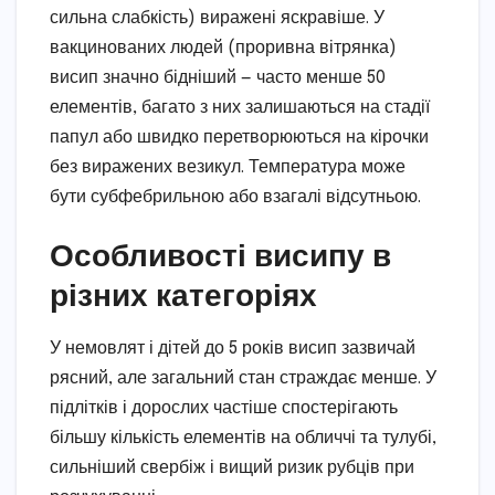
сильна слабкість) виражені яскравіше. У
вакцинованих людей (проривна вітрянка)
висип значно бідніший — часто менше 50
елементів, багато з них залишаються на стадії
папул або швидко перетворюються на кірочки
без виражених везикул. Температура може
бути субфебрильною або взагалі відсутньою.
Особливості висипу в
різних категоріях
У немовлят і дітей до 5 років висип зазвичай
рясний, але загальний стан страждає менше. У
підлітків і дорослих частіше спостерігають
більшу кількість елементів на обличчі та тулубі,
сильніший свербіж і вищий ризик рубців при