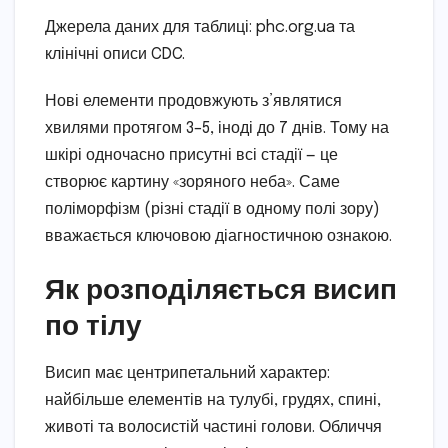
Джерела даних для таблиці: phc.org.ua та
клінічні описи CDC.
Нові елементи продовжують з’являтися
хвилями протягом 3–5, іноді до 7 днів. Тому на
шкірі одночасно присутні всі стадії — це
створює картину «зоряного неба». Саме
поліморфізм (різні стадії в одному полі зору)
вважається ключовою діагностичною ознакою.
Як розподіляється висип
по тілу
Висип має центрипетальний характер:
найбільше елементів на тулубі, грудях, спині,
животі та волосистій частині голови. Обличчя