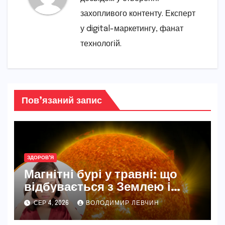
захопливого контенту. Експерт
у digital-маркетингу, фанат
технологій.
Пов’язаний запис
ЗДОРОВ'Я
Магнітні бурі у травні: що
відбувається з Землею і
нашим самопочуттям
СЕР 4, 2026
ВОЛОДИМИР ЛЕВЧИН