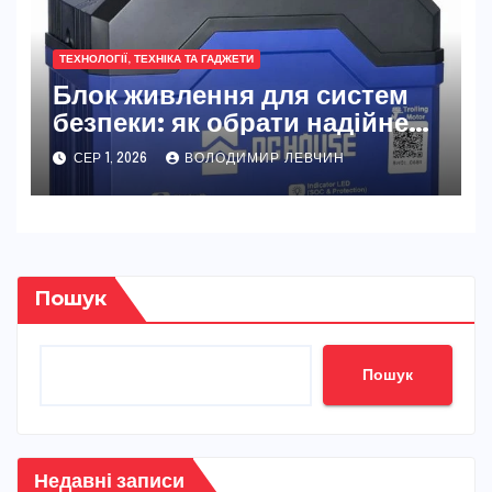
ТЕХНОЛОГІЇ, ТЕХНІКА ТА ГАДЖЕТИ
Блок живлення для систем
безпеки: як обрати надійне
джерело живлення
СЕР 1, 2026
ВОЛОДИМИР ЛЕВЧИН
Пошук
Пошук
Недавні записи