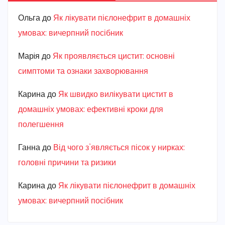
Ольга
до
Як лікувати пієлонефрит в домашніх
умовах: вичерпний посібник
Марiя
до
Як проявляється цистит: основні
симптоми та ознаки захворювання
Карина
до
Як швидко вилікувати цистит в
домашніх умовах: ефективні кроки для
полегшення
Ганна
до
Від чого з’являється пісок у нирках:
головні причини та ризики
Карина
до
Як лікувати пієлонефрит в домашніх
умовах: вичерпний посібник