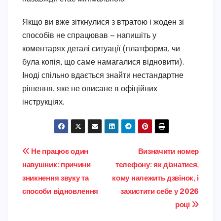
Якщо ви вже зіткнулися з втратою і жоден зі
способів не спрацював — напишіть у
коментарях деталі ситуації (платформа, чи
була копія, що саме намагалися відновити).
Іноді спільно вдається знайти нестандартне
рішення, яке не описане в офіційних
інструкціях.
Навігація
Не працює один
Визначити номер
навушник: причини
телефону: як дізнатися,
записів
зникнення звуку та
кому належить дзвінок, і
способи відновлення
захистити себе у 2026
році