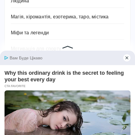
Людина
Магія, хіромантія, езотерика, таро, містика
Міфи та легенди
Мотивація для спорту
Музика
Навчання
Напої
Наука та природа
Новини