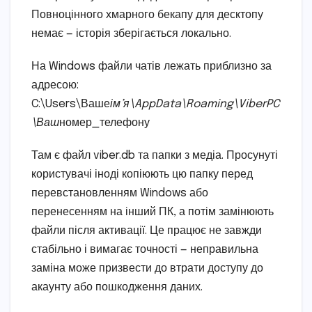
Повноцінного хмарного бекапу для десктопу
немає — історія зберігається локально.
На Windows файли чатів лежать приблизно за
адресою:
C:\Users\Ваше
ім’я\AppData\Roaming\ViberPC
\Ваш
номер_телефону
Там є файл viber.db та папки з медіа. Просунуті
користувачі іноді копіюють цю папку перед
перевстановленням Windows або
перенесенням на інший ПК, а потім замінюють
файли після активації. Це працює не завжди
стабільно і вимагає точності — неправильна
заміна може призвести до втрати доступу до
акаунту або пошкодження даних.