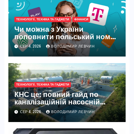
ТЕХНОЛОГІЇ, ТЕХНІКА ТА ГАДЖЕТИ
ФІНАНСИ
Чи можна з України
поповнити польський номер
у 2026 році
СЕР 4, 2026
ВОЛОДИМИР ЛЕВЧИН
ТЕХНОЛОГІЇ, ТЕХНІКА ТА ГАДЖЕТИ
КНС це: повний гайд по
каналізаційній насосній
станції
СЕР 4, 2026
ВОЛОДИМИР ЛЕВЧИН