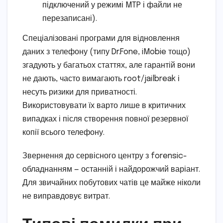
підключений у режимі MTP і файли не
перезаписані).
Спеціалізовані програми для відновлення
даних з телефону (типу Dr.Fone, iMobie тощо)
згадують у багатьох статтях, але гарантій вони
не дають, часто вимагають root/jailbreak і
несуть ризики для приватності.
Використовувати їх варто лише в критичних
випадках і після створення повної резервної
копії всього телефону.
Звернення до сервісного центру з forensic-
обладнанням — останній і найдорожчий варіант.
Для звичайних побутових чатів це майже ніколи
не виправдовує витрат.