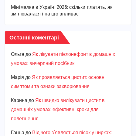
Мінімалка в Україні 2026: скільки платять, як
змінювалася і на що впливає
Останні коментарі
Ольга
до
Як лікувати пієлонефрит в домашніх
умовах: вичерпний посібник
Марiя
до
Як проявляється цистит: основні
симптоми та ознаки захворювання
Карина
до
Як швидко вилікувати цистит в
домашніх умовах: ефективні кроки для
полегшення
Ганна
до
Від чого з’являється пісок у нирках: