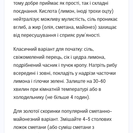
тому добре приймає як прості, так і складні
поєднання. Кислота (лимон, іноді трохи оцту)
нейтралізує можливу мулистість, сіль проникає
вглиб, а жир (олія, сметана, майонез) захищає
від пересушування і сприяє рум’яності.
Класичний варіант для початку: сіль,
свіжомелений перець, сік і цедра лимона,
подрібнений часник і пучок кропу. Натріть рибу
всередині і зовні, покладіть у надрізи часточки
лимона і гілочки зелені. Залиште на 30–60
хвилин при кімнатній температурі або в
холодильнику (не більше 4 годин).
Для золотої скоринки популярний сметанно-
майонезний варіант. Змішайте 4–5 столових
ложок сметани (або суміш сметани з