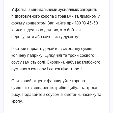
У фользі з мінімальними зусиллями: загорніть
підготовленого коропа з травами та лимоном у
фольгу конвертом. Запікайте при 180 °C 45–50
хвилин. Ідеально для тих, хто боїться
пересушити або хоче чисту духовку.
Гострий варіант: додайте в сметанну суміш
копчену паприку, щіпку чілі та трохи соєвого
соусу замість солі. Скоринка набуває глибокого
рум’яного кольору і легкої пікантності.
Святковий акцент: фаршируйте коропа
сумішшю з відварених грибів, цибулі та трохи
рису. Подавайте з соусом зі сметани, часнику та
кропу.