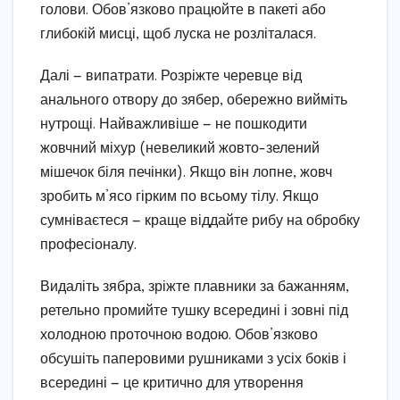
голови. Обов’язково працюйте в пакеті або
глибокій мисці, щоб луска не розліталася.
Далі — випатрати. Розріжте черевце від
анального отвору до зябер, обережно вийміть
нутрощі. Найважливіше — не пошкодити
жовчний міхур (невеликий жовто-зелений
мішечок біля печінки). Якщо він лопне, жовч
зробить м’ясо гірким по всьому тілу. Якщо
сумніваєтеся — краще віддайте рибу на обробку
професіоналу.
Видаліть зябра, зріжте плавники за бажанням,
ретельно промийте тушку всередині і зовні під
холодною проточною водою. Обов’язково
обсушіть паперовими рушниками з усіх боків і
всередині — це критично для утворення