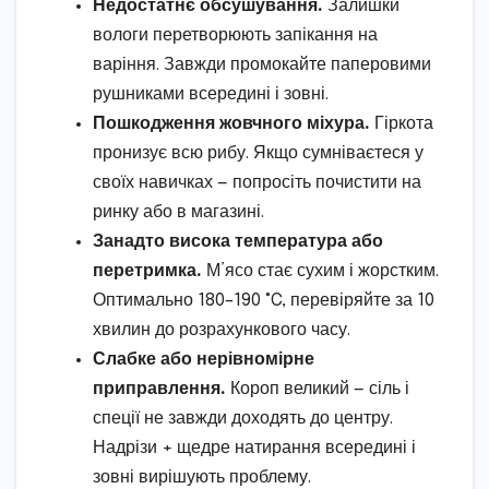
Недостатнє обсушування.
Залишки
вологи перетворюють запікання на
варіння. Завжди промокайте паперовими
рушниками всередині і зовні.
Пошкодження жовчного міхура.
Гіркота
пронизує всю рибу. Якщо сумніваєтеся у
своїх навичках — попросіть почистити на
ринку або в магазині.
Занадто висока температура або
перетримка.
М’ясо стає сухим і жорстким.
Оптимально 180–190 °C, перевіряйте за 10
хвилин до розрахункового часу.
Слабке або нерівномірне
приправлення.
Короп великий — сіль і
спеції не завжди доходять до центру.
Надрізи + щедре натирання всередині і
зовні вирішують проблему.