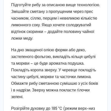
Підготуйте рибу за описаною вище технологією.
Змішайте сметану з пропущеним через прес
часником, сіллю, перцем і невеликою кількістю
лимонного соку. Якщо хочете солодкуватий
відтінок скоринки — додайте половину чайної
ложки меду.
На дно змащеної олією форми або деко,
застеленого фольгою, викладіть кільця цибулі
та моркви — це буде ароматна подушка.
Покладіть коропа зверху. У черевце покладіть
частину цибулі, моркви та часточки лимона.
Обмажте рибу сметанною сумішшю з усіх боків
і в надрізи. Зверху можна покласти гілочки
зелені.
Розігрійте духовку до 185 °C (режим верх-низ