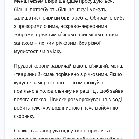
Менші екземпляри швидше просушуються,
більші потребують більше часу і можуть
залишатися сирими біля хребта. Обирайте рибу
з прозорими очима, яскраво-червоними
зябрами, пружним м’ясом і приємним свіжим
запахом — легким річковим, без різкої
мулистості чи аміаку.
Прудові коропи зазвичай мають м’якший, менш
«тваринний» смак порівняно з річковими. Якщо
купуєте замороженого — розморожуйте
повільно в холодильнику на решітці, щоб зайва
волога стекла. Швидке розморожування в воді
робить текстуру водянистою і псує майбутню
скоринку.
Свіжість — запорука відсутності гіркоти та