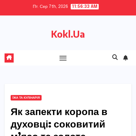
Skip
Пт. Сер 7th, 2026
11:56:34 AM
to
content
Kokl.Ua
ЇЖА ТА КУЛІНАРІЯ
Як запекти коропа в
духовці: соковитий