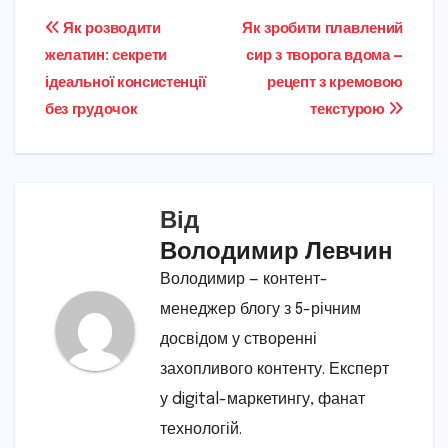
Навігація
Як розводити
Як зробити плавлений
желатин: секрети
сир з творога вдома —
записів
ідеальної консистенції
рецепт з кремовою
без грудочок
текстурою
Від
Володимир Левчин
Володимир — контент-
менеджер блогу з 5-річним
досвідом у створенні
захопливого контенту. Експерт
у digital-маркетингу, фанат
технологій.