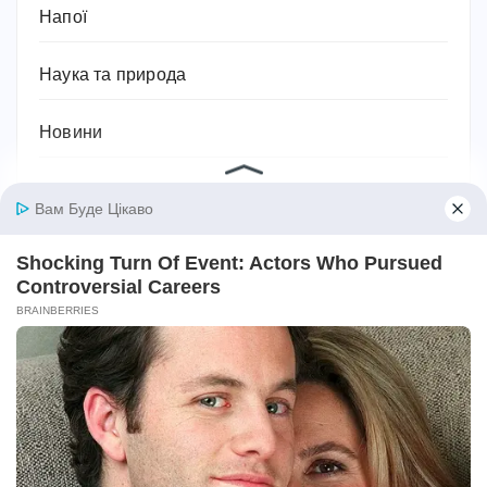
Напої
Наука та природа
Новини
Одяг, взуття, аксесуари та мода
Освіта
Паразити
Підприємництво та бізнес
Побутова техніка
Подарунки