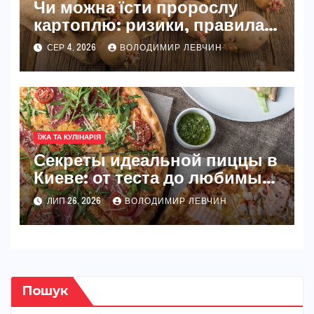
Чи можна їсти пророслу
картоплю: ризики, правила
та безпечні способи
СЕР 4, 2026
ВОЛОДИМИР ЛЕВЧИН
ЇЖА ТА КУЛІНАРІЯ
Секреты идеальной пиццы в
Киеве: от теста до любимых
начинок
ЛИП 26, 2026
ВОЛОДИМИР ЛЕВЧИН
Пошук