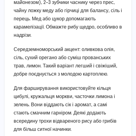
майонезом), 2–3 зубчики часнику через прес,
чайну ложку меду або гірчиці для балансу, сіль і
перець. Мед або цукор допомагають
карамелізації. Обмажте рибу щедро, особливо в
надрізи.
Середземноморський акцент: оливкова олія,
сіль, сухий орегано або суміш прованських
трав, лимон. Такий варіант легший і свіжіший,
добре поєднується з молодою картоплею.
Для фарширування використовуйте кільця
цибулі, кружальця моркви, часточки лимона і
зелень. Вони віддають сік і аромат, а самі
стають смачним гарніром. Деякі додають
всередину трохи відвареного рису або грибів
для більш ситної начинки.