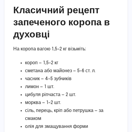
Класичний рецепт
запеченого коропа в
духовці
На коропа вагою 1,5–2 кг візьміть:
короп — 1,5–2 кг
сметана або майонез — 5–6 ст. л.
часник — 4–5 зубчиків
лимон — 1 шт.
цибуля ріпчаста — 2 шт.
морква — 1–2 шт.
сіль, перець, кріп або петрушка — за
смаком
олія для змащування форми