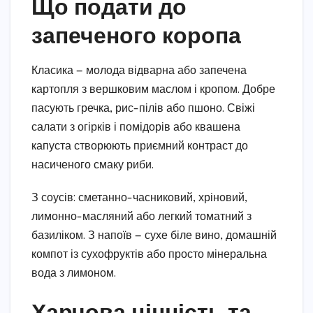
Що подати до
запеченого коропа
Класика — молода відварна або запечена
картопля з вершковим маслом і кропом. Добре
пасують гречка, рис-пілів або пшоно. Свіжі
салати з огірків і помідорів або квашена
капуста створюють приємний контраст до
насиченого смаку риби.
З соусів: сметанно-часниковий, хріновий,
лимонно-масляний або легкий томатний з
базиліком. З напоїв — сухе біле вино, домашній
компот із сухофруктів або просто мінеральна
вода з лимоном.
Харчова цінність та