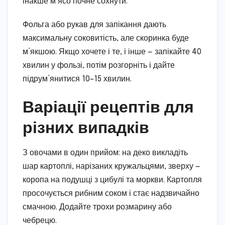
інакше м’ясо почне сохнути.
Фольга або рукав для запікання дають
максимальну соковитість, але скоринка буде
м’якшою. Якщо хочете і те, і інше — запікайте 40
хвилин у фользі, потім розгорніть і дайте
підрум’янитися 10–15 хвилин.
Варіації рецептів для
різних випадків
З овочами в один прийом: на деко викладіть
шар картоплі, нарізаних кружальцями, зверху —
коропа на подушці з цибулі та моркви. Картопля
просочується рибним соком і стає надзвичайно
смачною. Додайте трохи розмарину або
чебрецю.