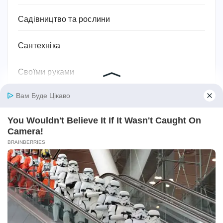
Садівництво та рослини
Сантехніка
Своїми руками
Секс
Серіали
Символіка та значення
Сім'я
Соки