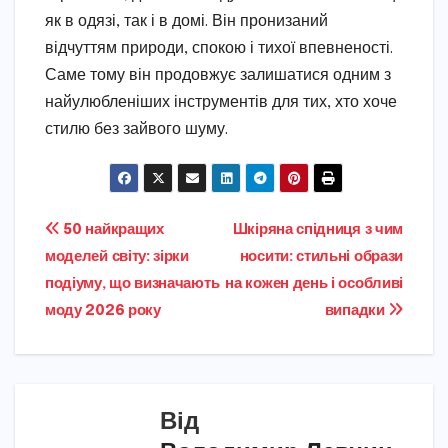
як в одязі, так і в домі. Він пронизаний
відчуттям природи, спокою і тихої впевненості.
Саме тому він продовжує залишатися одним з
найулюбленіших інструментів для тих, хто хоче
стилю без зайвого шуму.
Навігація
50 найкращих
Шкіряна спідниця з чим
моделей світу: зірки
носити: стильні образи
записів
подіуму, що визначають
на кожен день і особливі
моду 2026 року
випадки
Від