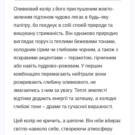
Оливковий колір з його приглушеним жовто-
зеленим підтоном чудово лягає в будь-яку
палітру, бо поєднує в собі спокій природи та
вишукану стриманість. Він однаково природно
виглядає поруч із теплими бежевими тонами,
холодним сірим чи глибоким чорним, а також з
яскравими акцентами — теракотою, гірчичним
або навіть пудрово-рожевим. У перших
комбінаціях перемагають нейтрали: вони
розкривають глибину оливкового, не
змагаючись з ним за увагу. Теплі землясті
відтінки додають енергії та затишку, а холодні
глибокі тони — драми та сучасної виразності.
Цей колір не кричить, а шепоче. Він ніби вбирає
світло навколо себе, створюючи атмосферу