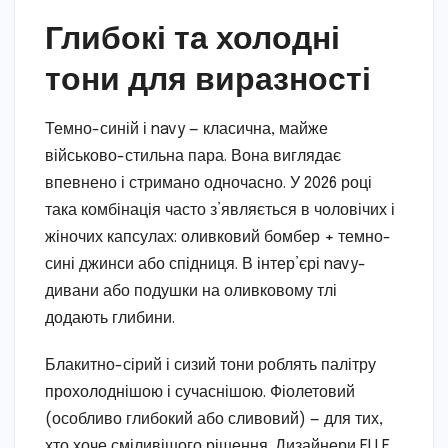
Глибокі та холодні
тони для виразності
Темно-синій і navy — класична, майже
військово-стильна пара. Вона виглядає
впевнено і стримано одночасно. У 2026 році
така комбінація часто з’являється в чоловічих і
жіночих капсулах: оливковий бомбер + темно-
сині джинси або спідниця. В інтер’єрі navy-
дивани або подушки на оливковому тлі
додають глибини.
Блакитно-сірий і сизий тони роблять палітру
прохолоднішою і сучаснішою. Фіолетовий
(особливо глибокий або сливовий) — для тих,
хто хоче сміливішого рішення. Дизайнери ELLE