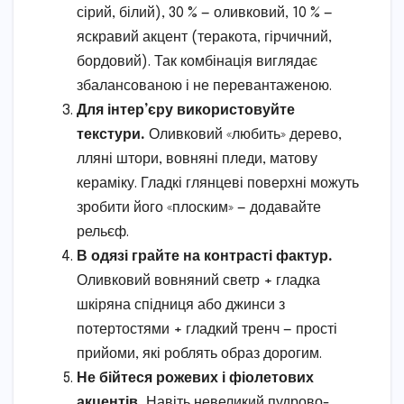
сірий, білий), 30 % — оливковий, 10 % —
яскравий акцент (теракота, гірчичний,
бордовий). Так комбінація виглядає
збалансованою і не перевантаженою.
Для інтер’єру використовуйте
текстури.
Оливковий «любить» дерево,
лляні штори, вовняні пледи, матову
кераміку. Гладкі глянцеві поверхні можуть
зробити його «плоским» — додавайте
рельєф.
В одязі грайте на контрасті фактур.
Оливковий вовняний светр + гладка
шкіряна спідниця або джинси з
потертостями + гладкий тренч — прості
прийоми, які роблять образ дорогим.
Не бійтеся рожевих і фіолетових
акцентів.
Навіть невеликий пудрово-