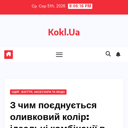
Skip
Ср. Сер 5th, 2026
8:06:17 PM
to
content
Kokl.Ua
ОДЯГ, ВЗУТТЯ, АКСЕСУАРИ ТА МОДА
З чим поєднується
оливковий колір: