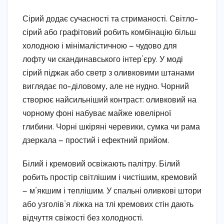
Сірий додає сучасності та стриманості. Світло-
сірий або графітовий робить комбінацію більш
холодною і мінімалістичною — чудово для
лофту чи скандинавського інтер’єру. У моді
сірий піджак або светр з оливковими штанами
виглядає по-діловому, але не нудно. Чорний
створює найсильніший контраст: оливковий на
чорному фоні набуває майже ювелірної
глибини. Чорні шкіряні черевики, сумка чи рама
дзеркала — простий і ефектний прийом.
Білий і кремовий освіжають палітру. Білий
робить простір світлішим і чистішим, кремовий
— м’якшим і теплішим. У спальні оливкові штори
або узголів’я ліжка на тлі кремових стін дають
відчуття свіжості без холодності.