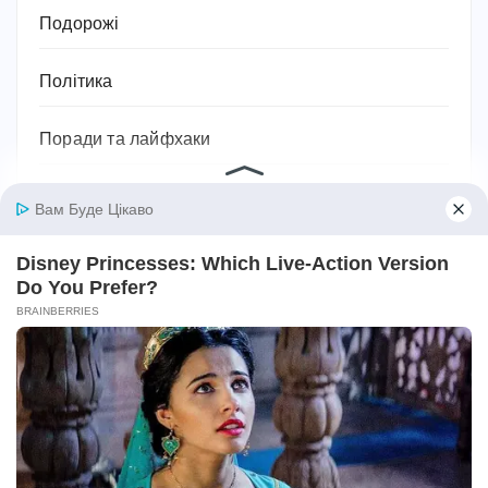
Подорожі
Політика
Поради та лайфхаки
Посуд
Право
Приватна власність
Привітання
Прикмети та сни
Програми тренування