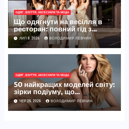
ОДЯГ, ВЗУТТЯ, АКСЕСУАРИ ТА МОДА
Що одягнути на весілля в
ресторан: повний гід з
урахуванням етикету,
ЛИП 8, 2026
ВОЛОДИМИР ЛЕВЧИН
трендів 2025–2026 та
практичних нюансів
ОДЯГ, ВЗУТТЯ, АКСЕСУАРИ ТА МОДА
50 найкращих моделей світу:
зірки подіуму, що
визначають моду 2026 року
ЧЕР 26, 2026
ВОЛОДИМИР ЛЕВЧИН