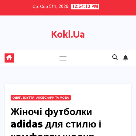
Skip
Ср. Сер 5th, 2026
12:54:14 PM
to
content
Kokl.Ua
ОДЯГ, ВЗУТТЯ, АКСЕСУАРИ ТА МОДА
Жіночі футболки
adidas для стилю і