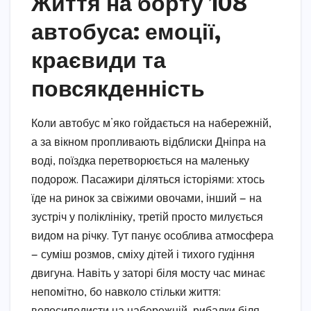
Життя на борту 108
автобуса: емоції,
краєвиди та
повсякденність
Коли автобус м’яко гойдається на набережній,
а за вікном пропливають відблиски Дніпра на
воді, поїздка перетворюється на маленьку
подорож. Пасажири діляться історіями: хтось
їде на ринок за свіжими овочами, інший — на
зустріч у поліклініку, третій просто милується
видом на річку. Тут панує особлива атмосфера
— суміш розмов, сміху дітей і тихого гудіння
двигуна. Навіть у заторі біля мосту час минає
непомітно, бо навколо стільки життя: