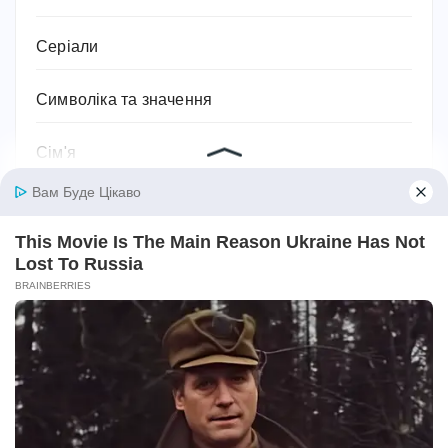
Серіали
Символіка та значення
Сім'я
Соки
Соціальний захист та соціальна підтримка
Спорт
Спортивне харчування
Супільство