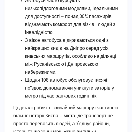
Автобуси часто курсують
низькопідлоговими моделями, ідеальними
для доступності — понад 30% пасажирів
відзначають комфорт для візків і людей з
інвалідністю.
З вікон автобуса відкриваються одні з
найкращих видів на Дніпро серед усіх
київських маршрутів, особливо на ділянці
між Русанівською і Дніпровською
набережними.
Щодня 108 автобус обслуговує тисячі
поїздок, допомагаючи уникнути заторів у
метро під час ранкових годин пік.
Ці деталі роблять звичайний маршрут частиною
більшої історії Києва — міста, де транспорт не
просто перевозить людей, а з’єднує райони,
історії та щоденні мрії. Якщо ви тільки