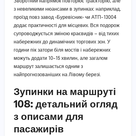
Зворотний напрямок повторює траєкторію, але
з невеликими нюансами в зупинках: наприклад,
проїзд повз завод «Буревісник» чи АТП-13004
додає практичності для місцевих. Вся подорож
супроводжується зміною краєвидів — від тихих
набережних до динамічних торгових зон. У
години пік затори біля мостів і набережних
можуть додати 10–15 хвилин, але загалом
маршрут залишається одним з
найпрогнозованіших на Лівому березі.
Зупинки на маршруті
108: детальний огляд
з описами для
пасажирів