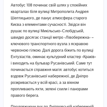
Автобус 108 починає свій шлях у спокійних
кварталах біля вулиці Митрополита Андрея
Шептицького, де панує атмосфера старого
Києва з елементами сучасності. Звідси він
рушає по вулиці Микільсько-Слобідській,
швидко досягає станції метро «Лівобережна» —
ключового транспортного вузла з яскравою
червоною гілкою. Далі дорога біжить по вулиці
Ентузіастів, оминає культурний кластер «Краків»
і виходить на бульвар Русанівський. Саме тут
починається справжня магія: автобус котиться
вздовж Русанівської набережної, де Дніпро
розкривається у всій красі, а за вікном
пропливають яхти, зелені схили і панорами
правого берега.
Продовжуючи рух по Дніпровській набережній,