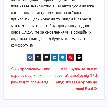
починаєте знайомство з 108 автобусом чи вже
давно ним користуєтеся, кожна поїздка
приносить щось нове: чи то швидкий переїзд
між метро, чи то спокійну прогулянку вздовж
річки. Слідкуйте за оновленнями в офіційних
додатках, і ваш досвід буде максимально
комфортним.
Навігація
37 троллейбус Київ:
Маршрутка 3А Львів:
маршрут, зупинки,
зручний автобус від ТРЦ
записів
розклад та повний гід
King Cross Leopolis до
площі Різні