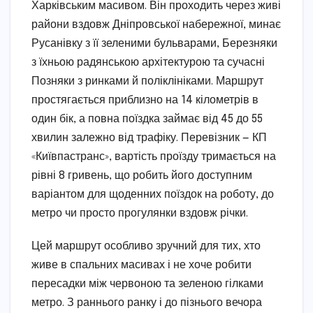
Харківським масивом. Він проходить через живі
райони вздовж Дніпровської набережної, минає
Русанівку з її зеленими бульварами, Березняки
з їхньою радянською архітектурою та сучасні
Позняки з ринками й поліклініками. Маршрут
простягається приблизно на 14 кілометрів в
один бік, а повна поїздка займає від 45 до 55
хвилин залежно від трафіку. Перевізник — КП
«Київпастранс», вартість проїзду тримається на
рівні 8 гривень, що робить його доступним
варіантом для щоденних поїздок на роботу, до
метро чи просто прогулянки вздовж річки.
Цей маршрут особливо зручний для тих, хто
живе в спальних масивах і не хоче робити
пересадки між червоною та зеленою гілками
метро. З раннього ранку і до пізнього вечора