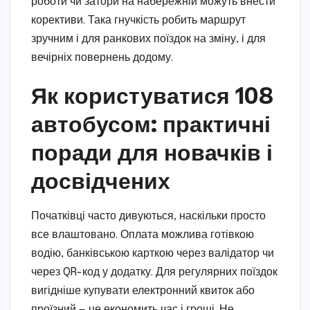
роботи чи затори на набережній можуть внести
корективи. Така гнучкість робить маршрут
зручним і для ранкових поїздок на зміну, і для
вечірніх повернень додому.
Як користуватися 108
автобусом: практичні
поради для новачків і
досвідчених
Початківці часто дивуються, наскільки просто
все влаштовано. Оплата можлива готівкою
водію, банківською карткою через валідатор чи
через QR-код у додатку. Для регулярних поїздок
вигідніше купувати електронний квиток або
проїзний — це економить час і гроші. Не