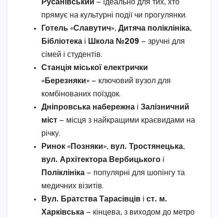
Русанівський
— ідеально для тих, хто
прямує на культурні події чи прогулянки.
Готель «Славутич»
,
Дитяча поліклініка
,
Бібліотека
і
Школа №209
— зручні для
сімей і студентів.
Станція міської електрички
«Березняки»
— ключовий вузол для
комбінованих поїздок.
Дніпровська набережна
і
Залізничний
міст
— місця з найкращими краєвидами на
річку.
Ринок «Позняки»
,
вул. Тростянецька
,
вул. Архітектора Вербицького
і
Поліклініка
— популярні для шопінгу та
медичних візитів.
Вул. Братства Тарасівців
і
ст. м.
Харківська
— кінцева, з виходом до метро