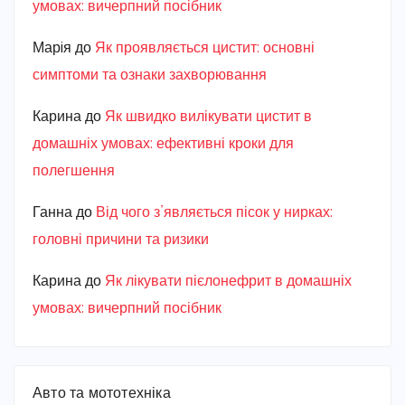
умовах: вичерпний посібник
Марiя
до
Як проявляється цистит: основні
симптоми та ознаки захворювання
Карина
до
Як швидко вилікувати цистит в
домашніх умовах: ефективні кроки для
полегшення
Ганна
до
Від чого з’являється пісок у нирках:
головні причини та ризики
Карина
до
Як лікувати пієлонефрит в домашніх
умовах: вичерпний посібник
Авто та мототехніка