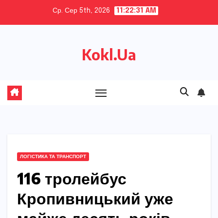
Skip
Ср. Сер 5th, 2026
11:22:32 AM
to
content
Kokl.Ua
ЛОГІСТИКА ТА ТРАНСПОРТ
116 тролейбус
Кропивницький уже