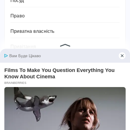
Посуд
Право
Приватна власність
Привітання
Прикмети та сни
Програми тренування
Професії та робота
Психологія
Релігія