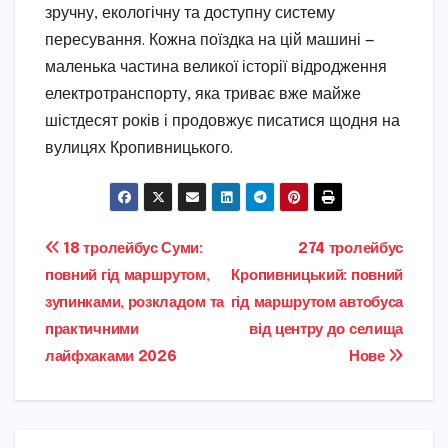
зручну, екологічну та доступну систему
пересування. Кожна поїздка на цій машині —
маленька частина великої історії відродження
електротранспорту, яка триває вже майже
шістдесят років і продовжує писатися щодня на
вулицях Кропивницького.
Навігація
18 тролейбус Суми:
274 тролейбус
повний гід маршрутом,
Кропивницький: повний
записів
зупинками, розкладом та
гід маршрутом автобуса
практичними
від центру до селища
лайфхаками 2026
Нове