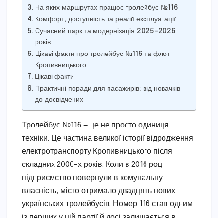
На яких маршрутах працює тролейбус №116
Комфорт, доступність та реалії експлуатації
Сучасний парк та модернізація 2025–2026
років
Цікаві факти про тролейбус №116 та флот
Кропивницького
Цікаві факти
Практичні поради для пасажирів: від новачків
до досвідчених
Тролейбус №116 — це не просто одиниця
техніки. Це частина великої історії відродження
електротранспорту Кропивницького після
складних 2000-х років. Коли в 2016 році
підприємство повернули в комунальну
власність, місто отримало двадцять нових
українських тролейбусів. Номер 116 став одним
із перших у цій партії й досі залишається в