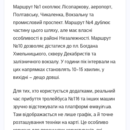
Маршрут №1 охоплює Лісопаркову, аеропорт,
Полтавську, Чикаленка, Вокзальну та
промисловий проспект. Маршрут №4 дублює
частину цього шляху, але має власні
особливості в районі Незалежності. Маршрут
№10 дозволяє дістатися до пл. Богдана
Хмельницького, скверу Декабристів та
залізничного вокзалу. У години пік інтервали на
цих напрямках становлять 10–15 хвилин, у
вихідні — дещо довші.
Для тих, хто користується додатками, реальний
час прибуття тролейбуса №116 та інших машин
зручно відстежувати на платформі eway.in.ua.
Там відображається не лише графік, а й точне
розташування техніки на карті. Це особливо