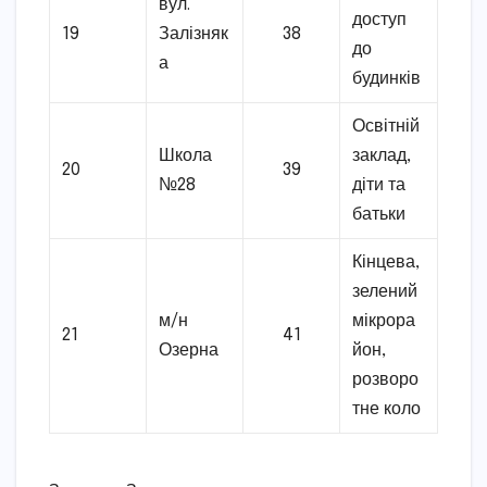
вул.
доступ
19
Залізняк
38
до
а
будинків
Освітній
Школа
заклад,
20
39
№28
діти та
батьки
Кінцева,
зелений
м/н
мікрора
21
41
Озерна
йон,
розворо
тне коло