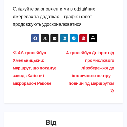
Слідкуйте за оновленнями в офіційних
джерелах та додатках — графік і флот
продовжують удосконалюватися.
Навігація
4А тролейбус
4 тролейбус Дніпро: від
Хмельницький:
промислового
записів
маршрут, що поєднує
лівобережжя до
завод «Катіон» і
історичного центру —
мікрорайон Ракове
повний гід маршрутом
Від