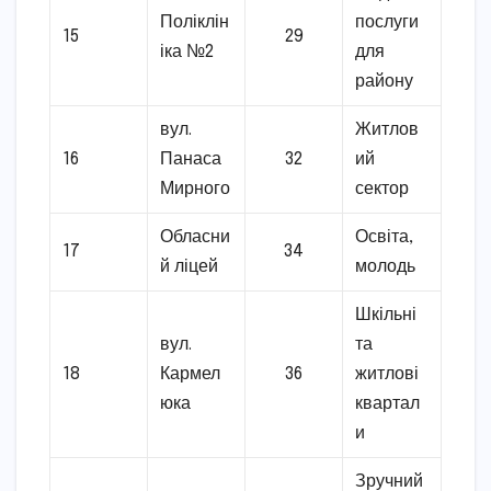
Поліклін
послуги
15
29
іка №2
для
району
вул.
Житлов
16
Панаса
32
ий
Мирного
сектор
Обласни
Освіта,
17
34
й ліцей
молодь
Шкільні
вул.
та
18
Кармел
36
житлові
юка
квартал
и
Зручний