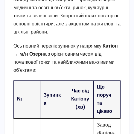
медичні та освітні об’єкти, ринок, культурні
точки та зелені зони. Зворотний шлях повторює
основні орієнтири, але з акцентом на житлові та
шкільні райони.
Ось повний перелік зупинок у напрямку
Катіон
→ м/н Озерна
з орієнтовним часом від
початкової точки та найближчими важливими
об’єктами:
Що
Час від
Зупинк
поруч
№
Катіону
а
та
(хв)
цікаво
Завод
«Катіон»,