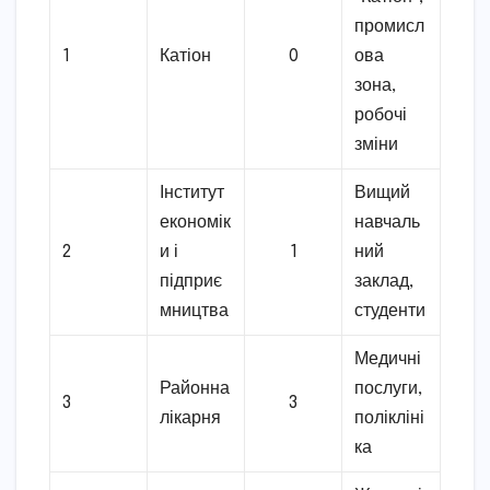
промисл
1
Катіон
0
ова
зона,
робочі
зміни
Інститут
Вищий
економік
навчаль
2
и і
1
ний
підприє
заклад,
мництва
студенти
Медичні
Районна
послуги,
3
3
лікарня
полікліні
ка