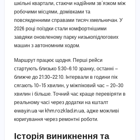
шкільні квартали, стаючи надійним зв’язком між
робочими місцями, домівками та
повсякденними справами тисяч хмельничан. У
2026 році поїздки стали комфортнішими
завдяки оновленому парку низькопідлогових
машин з автономним ходом.
Маршрут працює щодня. Перші рейси
стартують близько 5:30–6:10 зранку, останні —
ближче до 21:30–22:10. Інтервали в години пік
сягають 10–15 хвилин, у міжпіковий час — 20–30
хвилин і більше. Точний час краще перевіряти в
реальному часі через додатки на кшталт
eway.in.ua чи khm.rozklad.in.ua, адже можливі
коригування через ремонтні роботи.
Історія виникнення та