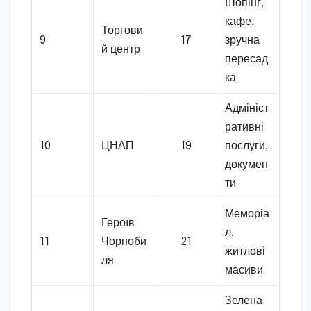
Шопінг,
кафе,
Торгови
9
17
зручна
й центр
пересад
ка
Адмініст
ративні
10
ЦНАП
19
послуги,
докумен
ти
Меморіа
Героїв
л,
11
Чорноби
21
житлові
ля
масиви
Зелена