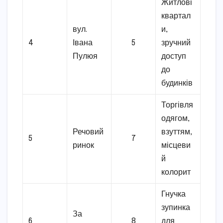
Житлові
квартал
вул.
и,
4
Івана
5
зручний
Пулюя
доступ
до
будинків
Торгівля
одягом,
Речовий
взуттям,
5
7
ринок
місцеви
й
колорит
Гнучка
зупинка
За
6
8
для