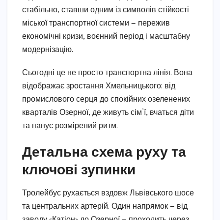
стабільно, ставши одним із символів стійкості
міської транспортної системи — пережив
економічні кризи, воєнний період і масштабну
модернізацію.
Сьогодні це не просто транспортна лінія. Вона
відображає зростання Хмельницького: від
промислового серця до спокійних озеленених
кварталів Озерної, де живуть сім’ї, вчаться діти
та панує розмірений ритм.
Детальна схема руху та
ключові зупинки
Тролейбус рухається вздовж Львівського шосе
та центральних артерій. Один напрямок — від
заводу «Катіон» до Озерної — проходить через