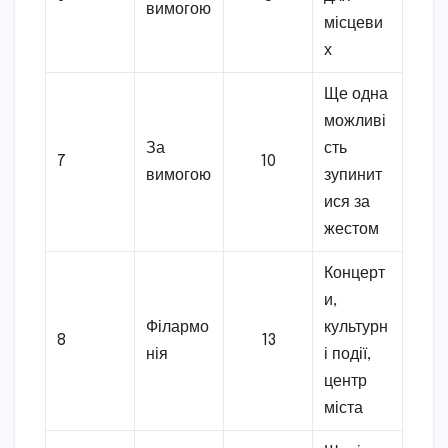
вимогою
місцеви
х
Ще одна
можливі
За
сть
7
10
вимогою
зупинит
ися за
жестом
Концерт
и,
Філармо
культурн
8
13
нія
і події,
центр
міста