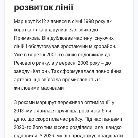
розвиток лінії
Маршрут №12 з’явився в січні 1998 року як
коротка гілка від вулиці Залізняка до
Примакова. Він дублював частину існуючих
ліній і обслуговував зростаючий мікрорайон.
Уже в березні 2001-го лінію подовжили до
Речового ринку, а у вересні 2003 року — до
заводу «Катіон». Так сформувалася повноцінна
артерія, що зв’язала промисловість із
житловими масивами.
З роками маршрут переживав оптимізації: у
2013-му з’явилася зручніша розв’язка біля
депо, що скоротила час рейсу. Під час пандемії
2020-го його тимчасово розділяли, але швидко
відновили. У 2026-му він продовжує працювати