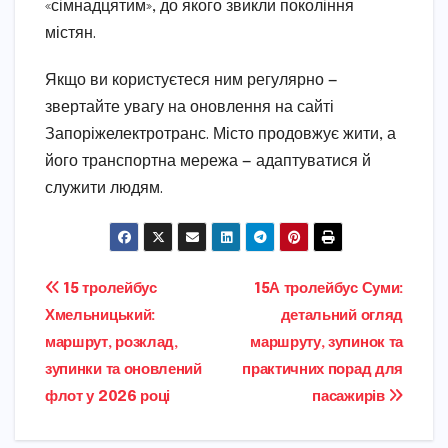
«сімнадцятим», до якого звикли покоління
містян.
Якщо ви користуєтеся ним регулярно —
звертайте увагу на оновлення на сайті
Запоріжелектротранс. Місто продовжує жити, а
його транспортна мережа — адаптуватися й
служити людям.
Навігація
15 тролейбус
15А тролейбус Суми:
Хмельницький:
детальний огляд
записів
маршрут, розклад,
маршруту, зупинок та
зупинки та оновлений
практичних порад для
флот у 2026 році
пасажирів