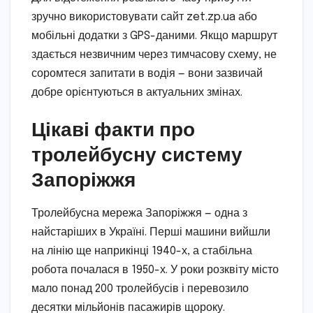
зручно використовувати сайт zet.zp.ua або
мобільні додатки з GPS-даними. Якщо маршрут
здається незвичним через тимчасову схему, не
соромтеся запитати в водія — вони зазвичай
добре орієнтуються в актуальних змінах.
Цікаві факти про
тролейбусну систему
Запоріжжя
Тролейбусна мережа Запоріжжя — одна з
найстаріших в Україні. Перші машини вийшли
на лінію ще наприкінці 1940-х, а стабільна
робота почалася в 1950-х. У роки розквіту місто
мало понад 200 тролейбусів і перевозило
десятки мільйонів пасажирів щороку.