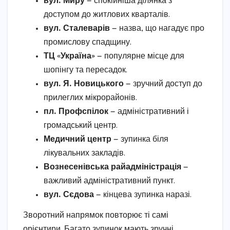
вул. Миру
— спокійніша ділянка з
доступом до житлових кварталів.
вул. Сталеварів
— назва, що нагадує про
промислову спадщину.
ТЦ «Україна»
— популярне місце для
шопінгу та пересадок.
вул. Я. Новицького
— зручний доступ до
прилеглих мікрорайонів.
пл. Профспілок
— адміністративний і
громадський центр.
Медичний центр
— зупинка біля
лікувальних закладів.
Вознесенівська райадміністрація
—
важливий адміністративний пункт.
вул. Сєдова
— кінцева зупинка наразі.
Зворотний напрямок повторює ті самі
орієнтири. Багато зупинок мають зручні