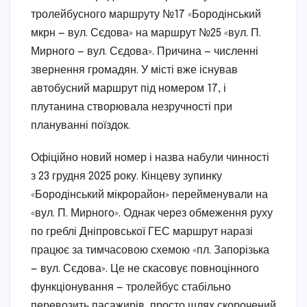
тролейбусного маршруту №17 «Бородінський
мкрн — вул. Сєдова» на маршрут №25 «вул. П.
Мирного — вул. Сєдова». Причина — численні
звернення громадян. У місті вже існував
автобусний маршрут під номером 17, і
плутанина створювала незручності при
плануванні поїздок.
Офіційно новий номер і назва набули чинності
з 23 грудня 2025 року. Кінцеву зупинку
«Бородінський мікрорайон» перейменували на
«вул. П. Мирного». Однак через обмеження руху
по греблі Дніпровської ГЕС маршрут наразі
працює за тимчасовою схемою «пл. Запорізька
— вул. Сєдова». Це не скасовує повноцінного
функціонування — тролейбус стабільно
перевозить пасажирів, просто шлях скорочений