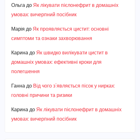
Ольга
до
Як лікувати пієлонефрит в домашніх
умовах: вичерпний посібник
Марiя
до
Як проявляється цистит: основні
симптоми та ознаки захворювання
Карина
до
Як швидко вилікувати цистит в
домашніх умовах: ефективні кроки для
полегшення
Ганна
до
Від чого з’являється пісок у нирках:
головні причини та ризики
Карина
до
Як лікувати пієлонефрит в домашніх
умовах: вичерпний посібник