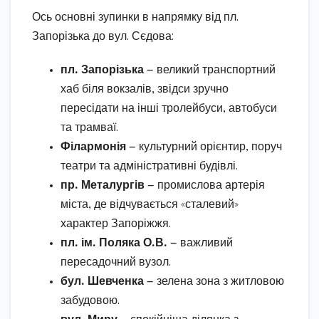
Ось основні зупинки в напрямку від пл.
Запорізька до вул. Сєдова:
пл. Запорізька
— великий транспортний
хаб біля вокзалів, звідси зручно
пересідати на інші тролейбуси, автобуси
та трамваї.
Філармонія
— культурний орієнтир, поруч
театри та адміністративні будівлі.
пр. Металургів
— промислова артерія
міста, де відчувається «сталевий»
характер Запоріжжя.
пл. ім. Поляка О.В.
— важливий
пересадочний вузол.
бул. Шевченка
— зелена зона з житловою
забудовою.