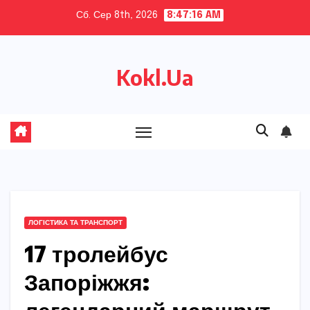
Skip
Сб. Сер 8th, 2026
8:47:17 AM
to
content
Kokl.Ua
ЛОГІСТИКА ТА ТРАНСПОРТ
17 тролейбус
Запоріжжя: