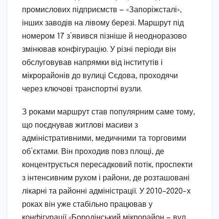
промислових підприємств — «Запоріжсталі»,
інших заводів на лівому березі. Маршрут під
номером 17 з’явився пізніше й неодноразово
змінював конфігурацію. У різні періоди він
обслуговував напрямки від інститутів і
мікрорайонів до вулиці Сєдова, проходячи
через ключові транспортні вузли.
З роками маршрут став популярним саме тому,
що поєднував житлові масиви з
адміністративними, медичними та торговими
об’єктами. Він проходив повз площі, де
концентрується пересадковий потік, проспекти
з інтенсивним рухом і райони, де розташовані
лікарні та районні адміністрації. У 2010–2020-х
роках він уже стабільно працював у
конфігурації «Бородінський мікрорайон — вул.