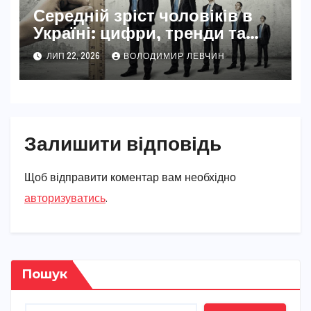
Середній зріст чоловіків в
Україні: цифри, тренди та
реальність 2026
ЛИП 22, 2026
ВОЛОДИМИР ЛЕВЧИН
Залишити відповідь
Щоб відправити коментар вам необхідно
авторизуватись
.
Пошук