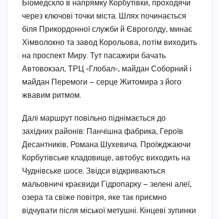
Біомедскло в напрямку Корбутівки, проходячи
через ключові точки міста. Шлях починається
біля Прикордонної служби й Євроголду, минає
Хімволокно та завод Корольова, потім виходить
на проспект Миру. Тут пасажири бачать
Автовокзал, ТРЦ «Глобал», майдан Соборний і
майдан Перемоги — серце Житомира з його
жвавим ритмом.
Далі маршрут повільно піднімається до
західних районів: Панчішна фабрика, Героїв
Десантників, Романа Шухевича. Проїжджаючи
Корбутівське кладовище, автобус виходить на
Чуднівське шосе. Звідси відкриваються
мальовничі краєвиди Гідропарку — зелені алеї,
озера та свіже повітря, яке так приємно
відчувати після міської метушні. Кінцеві зупинки