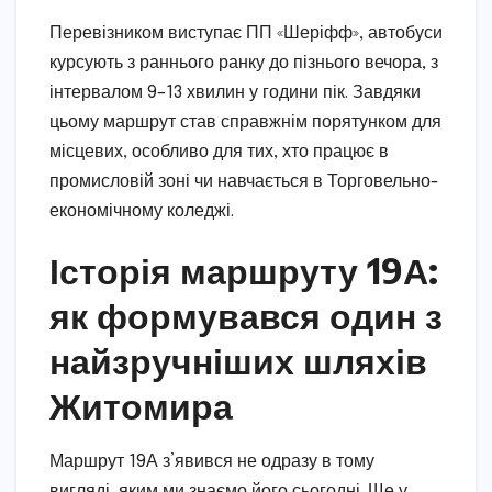
Перевізником виступає ПП «Шеріфф», автобуси
курсують з раннього ранку до пізнього вечора, з
інтервалом 9–13 хвилин у години пік. Завдяки
цьому маршрут став справжнім порятунком для
місцевих, особливо для тих, хто працює в
промисловій зоні чи навчається в Торговельно-
економічному коледжі.
Історія маршруту 19А:
як формувався один з
найзручніших шляхів
Житомира
Маршрут 19А з’явився не одразу в тому
вигляді, яким ми знаємо його сьогодні. Ще у