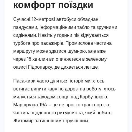
комфорт поїздки
Сучасні 12-метрові автобуси обладнані
пандусами, інформаційними табло та зручними
сидіннями. Навіть у години пік відчувається
турбота про пасажирів. Промислова частина
маршруту може здатися шумною, але вже
через 15 хвилин ви опиняєтеся в зеленому
оазисі Гідропарку, де дихається легше.
Пасажири часто діляться історіями: хтось
встигає випити каву по дорозі на роботу, хтось
милується заходом сонця над Корбутівкою.
Маршрутка 19А — це не просто транспорт, а
частина щоденного ритму міста, який робить
Житомир затишнішим і зручнішим.