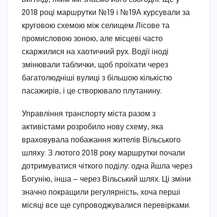
2018 році маршрутки №19 і №19А курсували за
круговою схемою між селищем Лісове та
промисловою зоною, але місцеві часто
скаржилися на хаотичний рух. Водії іноді
змінювали таблички, щоб проїхати через
багатолюдніші вулиці з більшою кількістю
пасажирів, і це створювало плутанину.
Управління транспорту міста разом з
активістами розробило нову схему, яка
враховувала побажання жителів Вільського
шляху. З лютого 2018 року маршрутки почали
дотримуватися чіткого поділу: одна йшла через
Богунію, інша — через Вільський шлях. Ці зміни
значно покращили регулярність, хоча перші
місяці все ще супроводжувалися перевірками.