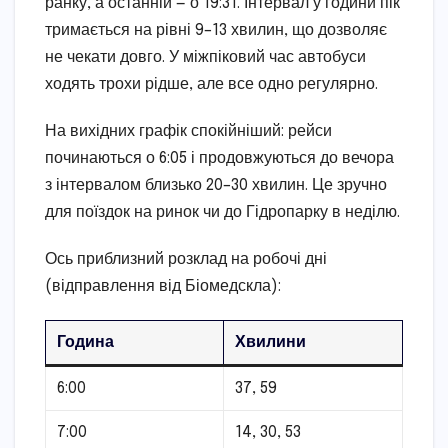
ранку, а останній — о 19:31. Інтервал у години пік
тримається на рівні 9–13 хвилин, що дозволяє
не чекати довго. У міжпіковий час автобуси
ходять трохи рідше, але все одно регулярно.
На вихідних графік спокійніший: рейси
починаються о 6:05 і продовжуються до вечора
з інтервалом близько 20–30 хвилин. Це зручно
для поїздок на ринок чи до Гідропарку в неділю.
Ось приблизний розклад на робочі дні
(відправлення від Біомедскла):
Година
Хвилини
6:00
37, 59
7:00
14, 30, 53