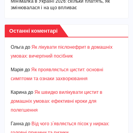
Мінімалка в Україні 2026: скільки платять, як
змінювалася і на що впливає
Останні коментарі
Ольга
до
Як лікувати пієлонефрит в домашніх
умовах: вичерпний посібник
Марiя
до
Як проявляється цистит: основні
симптоми та ознаки захворювання
Карина
до
Як швидко вилікувати цистит в
домашніх умовах: ефективні кроки для
полегшення
Ганна
до
Від чого з’являється пісок у нирках:
головні причини та ризики