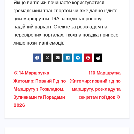
Якщо ви тільки починаєте користуватися
громадським транспортом чи вже давно їздите
цим маршрутом, 19А завжди запропонує
надійний варіант. Стежте за розкладом на
перевірених порталах, і кожна поїздка принесе
лише позитивні емоції.
Навігація
14 Маршрутка
110 Маршрутка
Житомир: Повний Гід по
Житомир: повний гід по
записів
Маршруту з Розкладом,
маршруту, розкладу та
Зупинками та Порадами
секретам поїздок
2026