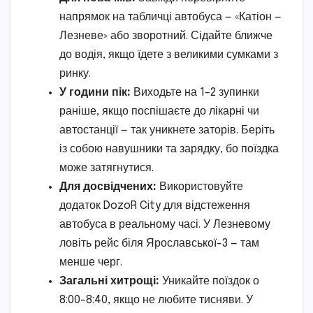
напрямок на табличці автобуса — «Катіон —
Лезневе» або зворотний. Сідайте ближче
до водія, якщо їдете з великими сумками з
ринку.
У години пік:
Виходьте на 1–2 зупинки
раніше, якщо поспішаєте до лікарні чи
автостанції — так уникнете заторів. Беріть
із собою навушники та зарядку, бо поїздка
може затягнутися.
Для досвідчених:
Використовуйте
додаток DozoR City для відстеження
автобуса в реальному часі. У Лезневому
ловіть рейс біля Ярославської-3 — там
менше черг.
Загальні хитрощі:
Уникайте поїздок о
8:00–8:40, якщо не любите тисняви. У