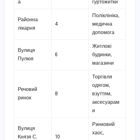
а
гуртожитки
Поліклініка,
Районна
4
медична
лікарня
допомога
Житлові
Вулиця
6
будинки,
Пулюя
магазини
Торгівля
одягом,
Речовий
8
взуттям,
ринок
аксесуарам
и
Ринковий
Вулиця
хаос,
Князя С.
10