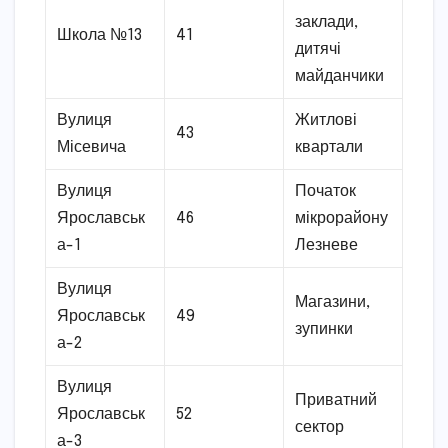
заклади,
Школа №13
41
дитячі
майданчики
Вулиця
Житлові
43
Місевича
квартали
Вулиця
Початок
Ярославськ
46
мікрорайону
а-1
Лезневе
Вулиця
Магазини,
Ярославськ
49
зупинки
а-2
Вулиця
Приватний
Ярославськ
52
сектор
а-3