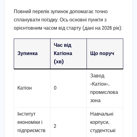
Повний перелік зупинок допомагає точно
спланувати поїздку. Ось основні пункти з
орієнтовним часом від старту (дані на 2026 рік):
Час від
Зупинка
Катіона
Що поруч
(хв)
Завод
«Катіон»,
Катіон
0
промислова
зона
Інститут
Навчальні
економіки і
корпуси,
2
підприємств
студентські