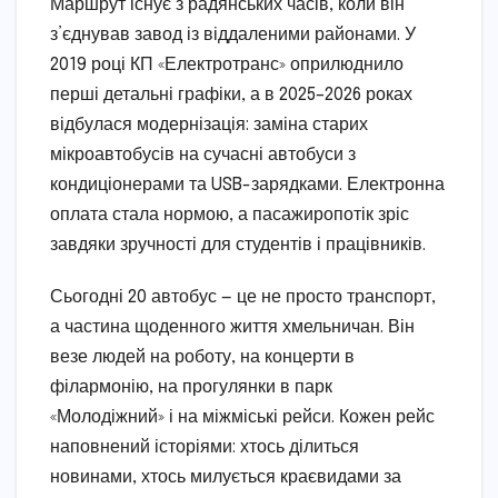
Маршрут існує з радянських часів, коли він
з’єднував завод із віддаленими районами. У
2019 році КП «Електротранс» оприлюднило
перші детальні графіки, а в 2025–2026 роках
відбулася модернізація: заміна старих
мікроавтобусів на сучасні автобуси з
кондиціонерами та USB-зарядками. Електронна
оплата стала нормою, а пасажиропотік зріс
завдяки зручності для студентів і працівників.
Сьогодні 20 автобус — це не просто транспорт,
а частина щоденного життя хмельничан. Він
везе людей на роботу, на концерти в
філармонію, на прогулянки в парк
«Молодіжний» і на міжміські рейси. Кожен рейс
наповнений історіями: хтось ділиться
новинами, хтось милується краєвидами за