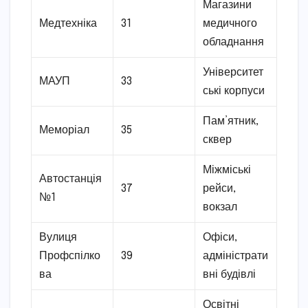
Магазини
Медтехніка
31
медичного
обладнання
Університет
МАУП
33
ські корпуси
Пам’ятник,
Меморіал
35
сквер
Міжміські
Автостанція
37
рейси,
№1
вокзал
Вулиця
Офіси,
Профспілко
39
адміністрати
ва
вні будівлі
Освітні