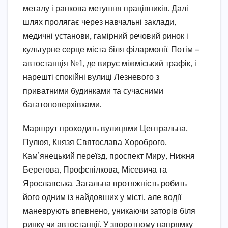
металу і ранкова метушня працівників. Далі
шлях пролягає через навчальні заклади,
медичні установи, гамірний речовий ринок і
культурне серце міста біля філармонії. Потім —
автостанція №1, де вирує міжміський трафік, і
нарешті спокійні вулиці Лезневого з
приватними будинками та сучасними
багатоповерхівками.
Маршрут проходить вулицями Центральна,
Пулюя, Князя Святослава Хороброго,
Кам’янецький переїзд, проспект Миру, Нижня
Берегова, Профспілкова, Місевича та
Ярославська. Загальна протяжність робить
його одним із найдовших у місті, але водії
маневрують впевнено, уникаючи заторів біля
ринку чи автостанції. У зворотному напрямку