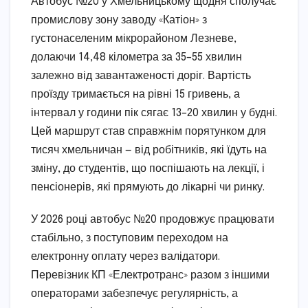
Автобус №20 у Хмельницькому щодня сполучає
промислову зону заводу «Катіон» з
густонаселеним мікрорайоном Лезневе,
долаючи 14,48 кілометра за 35–55 хвилин
залежно від завантаженості доріг. Вартість
проїзду тримається на рівні 15 гривень, а
інтервал у години пік сягає 13–20 хвилин у будні.
Цей маршрут став справжнім порятунком для
тисяч хмельничан — від робітників, які їдуть на
зміну, до студентів, що поспішають на лекції, і
пенсіонерів, які прямують до лікарні чи ринку.
У 2026 році автобус №20 продовжує працювати
стабільно, з поступовим переходом на
електронну оплату через валідатори.
Перевізник КП «Електротранс» разом з іншими
операторами забезпечує регулярність, а