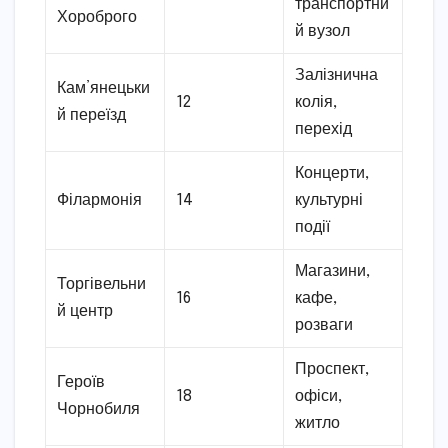
транспортни
Хороброго
й вузол
Залізнична
Кам’янецьки
12
колія,
й переїзд
перехід
Концерти,
Філармонія
14
культурні
події
Магазини,
Торгівельни
16
кафе,
й центр
розваги
Проспект,
Героїв
18
офіси,
Чорнобиля
житло