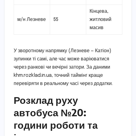
Кінцева,
м/н Лезневе
55
житловий
масив
У зворотному напрямку (Лезневе — Катіон)
зупинки ті самі, але час може варіюватися
через ранкові чи вечірні затори. За даними
khm.rozklad.in.ua, точний таймінг краще
перевіряти в реальному часі через додатки.
Розклад руху
автобуса №20:
години роботи та