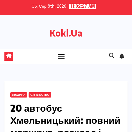
Skip
Сб. Сер 8th, 2026
11:02:28 AM
to
content
Kokl.Ua
ЛЮДИНА
СУПІЛЬСТВО
20 автобус
Хмельницький: повний