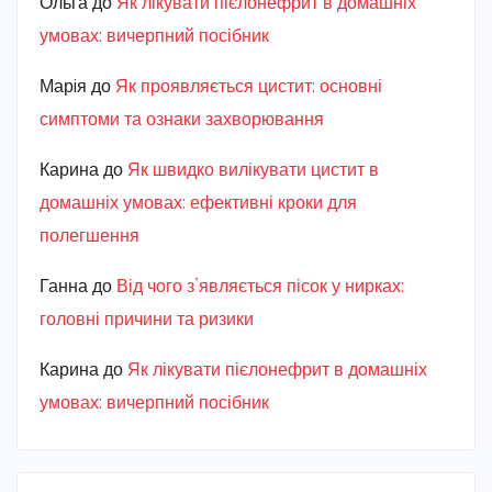
Ольга
до
Як лікувати пієлонефрит в домашніх
умовах: вичерпний посібник
Марiя
до
Як проявляється цистит: основні
симптоми та ознаки захворювання
Карина
до
Як швидко вилікувати цистит в
домашніх умовах: ефективні кроки для
полегшення
Ганна
до
Від чого з’являється пісок у нирках:
головні причини та ризики
Карина
до
Як лікувати пієлонефрит в домашніх
умовах: вичерпний посібник