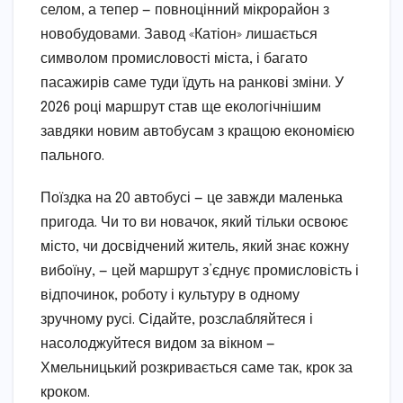
селом, а тепер — повноцінний мікрорайон з
новобудовами. Завод «Катіон» лишається
символом промисловості міста, і багато
пасажирів саме туди їдуть на ранкові зміни. У
2026 році маршрут став ще екологічнішим
завдяки новим автобусам з кращою економією
пального.
Поїздка на 20 автобусі — це завжди маленька
пригода. Чи то ви новачок, який тільки освоює
місто, чи досвідчений житель, який знає кожну
вибоїну, — цей маршрут з’єднує промисловість і
відпочинок, роботу і культуру в одному
зручному русі. Сідайте, розслабляйтеся і
насолоджуйтеся видом за вікном —
Хмельницький розкривається саме так, крок за
кроком.