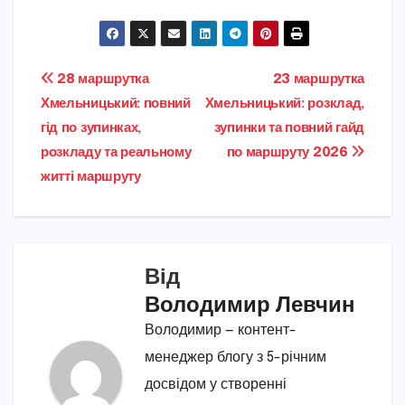
Навігація
28 маршрутка
23 маршрутка
Хмельницький: повний
Хмельницький: розклад,
записів
гід по зупинках,
зупинки та повний гайд
розкладу та реальному
по маршруту 2026
житті маршруту
Від
Володимир Левчин
Володимир — контент-
менеджер блогу з 5-річним
досвідом у створенні