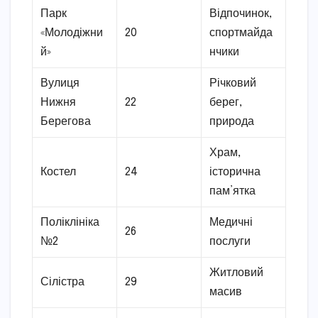
Парк
Відпочинок,
«Молодіжни
20
спортмайда
й»
нчики
Вулиця
Річковий
Нижня
22
берег,
Берегова
природа
Храм,
Костел
24
історична
пам’ятка
Поліклініка
Медичні
26
№2
послуги
Житловий
Сілістра
29
масив