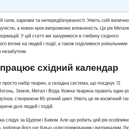
ний сили, харизми та непередбачуваності. Уявіть собі велично
шучістю, а кожен крок випромінює впевненість. Це рік Метал
формацій. У цій статті ми зануримося в глибину східного
ого вплив на людей і події, а також поділимося унікальними
 незабутнім.
к працює східний календар
е просто набір тварин, а складна система, що поєднує 12
 Вогонь, Земля, Метал і Вода. Кожна тварина править один рі
дтінок, створюючи 60-річний цикл. Уявіть це як космічний та
уючи долі людей і подій.
, яка слідує за Щуром і Биком. Але що робить цей рік особлив
, роблячи його ще більш цілеспрямованим і витривалим. Лю