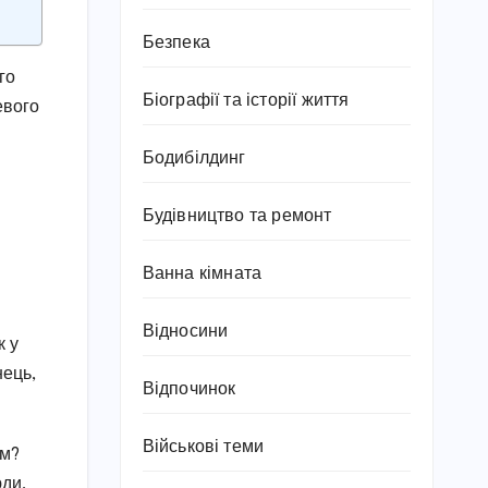
Безпека
го
Біографії та історії життя
евого
Бодибілдинг
Будівництво та ремонт
Ванна кімната
Відносини
к у
нець,
Відпочинок
Військові теми
им?
ди,