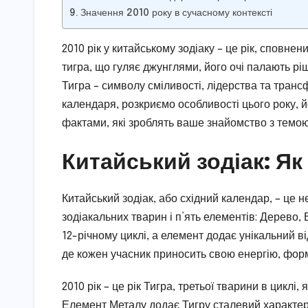
Значення 2010 року в сучасному контексті
2010 рік у китайському зодіаку – це рік, сповне
тигра, що гуляє джунглями, його очі палають рі
Тигра – символу сміливості, лідерства та транс
календаря, розкриємо особливості цього року, й
фактами, які зроблять ваше знайомство з темою
Китайський зодіак: Я
Китайський зодіак, або східний календар, – це н
зодіакальних тварин і п’ять елементів: Дерево,
12-річному циклі, а елемент додає унікальний ві
де кожен учасник приносить свою енергію, форм
2010 рік – це рік Тигра, третьої тварини в циклі
Елемент Металу додає Тигру сталевий характер