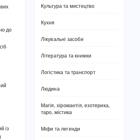
Культура та мистецтво
ових
Кухня
но до
Лікувальні засоби
сіб
Література та книжки
Логістика та транспорт
вий
Людина
Магія, хіромантія, езотерика,
таро, містика
й із
Міфи та легенди
ї