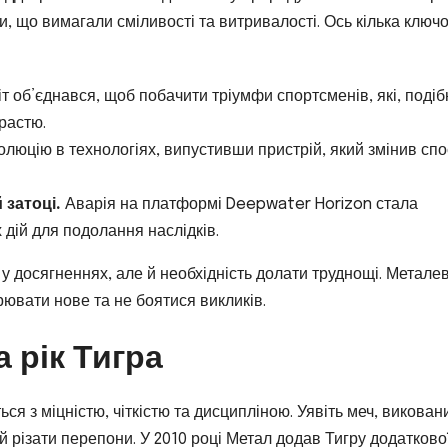
ки, що вимагали сміливості та витривалості. Ось кілька ключ
т об’єднався, щоб побачити тріумфи спортсменів, які, подіб
растю.
люцію в технологіях, випустивши пристрій, який змінив спо
 затоці.
Аварія на платформі Deepwater Horizon стала
 дій для подолання наслідків.
ь у досягненнях, але й необхідність долати труднощі. Метале
рювати нове та не боятися викликів.
а рік Тигра
я з міцністю, чіткістю та дисципліною. Уявіть меч, виковани
вий різати перепони. У 2010 році Метал додав Тигру додатково