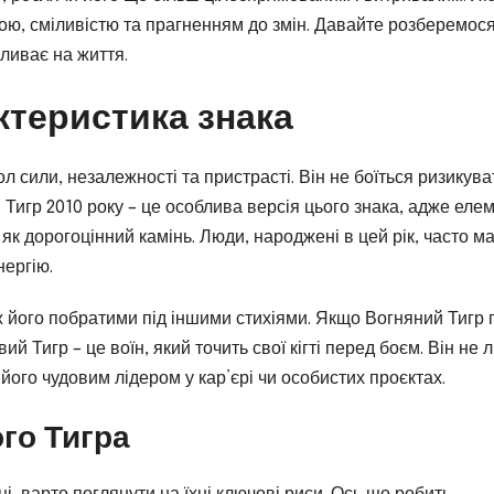
мою, сміливістю та прагненням до змін. Давайте розберемос
ливає на життя.
ктеристика знака
ол сили, незалежності та пристрасті. Він не боїться ризикува
й Тигр 2010 року – це особлива версія цього знака, адже еле
, як дорогоцінний камінь. Люди, народжені в цей рік, часто м
нергію.
ж його побратими під іншими стихіями. Якщо Вогняний Тигр 
й Тигр – це воїн, який точить свої кігті перед боєм. Він не 
його чудовим лідером у кар’єрі чи особистих проєктах.
го Тигра