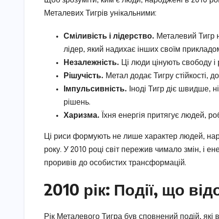
Щоб зрозуміти, ким є люди, народжені в 2010 роц
Металевих Тигрів унікальними:
Сміливість і лідерство.
Металевий Тигр н
лідер, який надихає інших своїм прикладо
Незалежність.
Ці люди цінують свободу і 
Рішучість.
Метал додає Тигру стійкості, 
Імпульсивність.
Іноді Тигр діє швидше, 
рішень.
Харизма.
Їхня енергія притягує людей, роб
Ці риси формують не лише характер людей, нар
року. У 2010 році світ пережив чимало змін, і е
проривів до особистих трансформацій.
2010 рік: Події, що ві
Рік Металевого Тигра був сповнений подій, які 