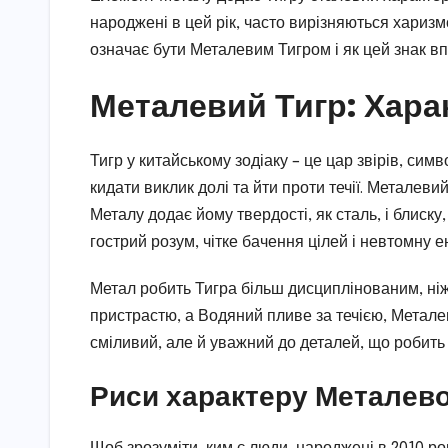
народжені в цей рік, часто вирізняються хариз
означає бути Металевим Тигром і як цей знак вп
Металевий Тигр: Хара
Тигр у китайському зодіаку – це цар звірів, симв
кидати виклик долі та йти проти течії. Металеви
Металу додає йому твердості, як сталь, і блиску
гострий розум, чітке бачення цілей і невтомну е
Метал робить Тигра більш дисциплінованим, ні
пристрастю, а Водяний пливе за течією, Металеви
сміливий, але й уважний до деталей, що робить 
Риси характеру Металево