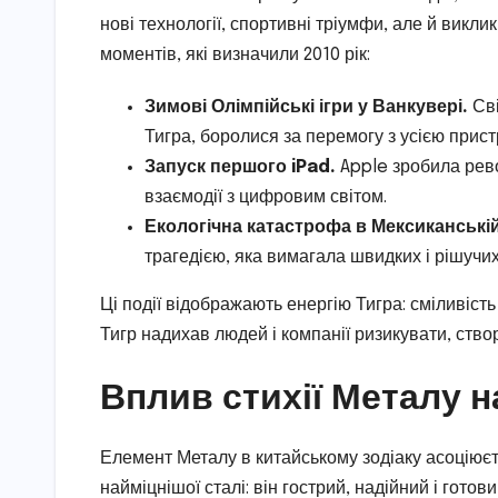
нові технології, спортивні тріумфи, але й викли
моментів, які визначили 2010 рік:
Зимові Олімпійські ігри у Ванкувері.
Сві
Тигра, боролися за перемогу з усією прист
Запуск першого iPad.
Apple зробила рево
взаємодії з цифровим світом.
Екологічна катастрофа в Мексиканській
трагедією, яка вимагала швидких і рішучих
Ці події відображають енергію Тигра: сміливіст
Тигр надихав людей і компанії ризикувати, ство
Вплив стихії Металу н
Елемент Металу в китайському зодіаку асоціюєтьс
найміцнішої сталі: він гострий, надійний і гото