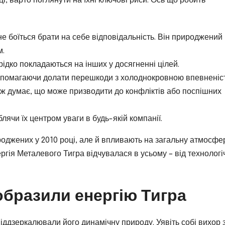
і, варто поглянути на їхні ключові риси. Ось що робить
е боїться брати на себе відповідальність. Він природжений
м.
рідко покладаються на інших у досягненні цілей.
допомагаючи долати перешкоди з холоднокровною впевненіс
ніж думає, що може призводити до конфліктів або поспішних
лячи їх центром уваги в будь-якій компанії.
оджених у 2010 році, але й впливають на загальну атмосфе
нергія Металевого Тигра відчувалася в усьому – від технологі
добразили енергію Тигра
віддзеркалювали його динамічну природу. Уявіть собі вихор з