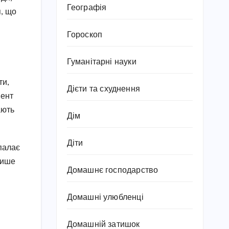
Географія
я, що
Гороскоп
Гуманітарні науки
ти,
Дієти та схуднення
мент
ають
Дім
Діти
палає
лише
Домашнє господарство
Домашні улюбленці
Домашній затишок