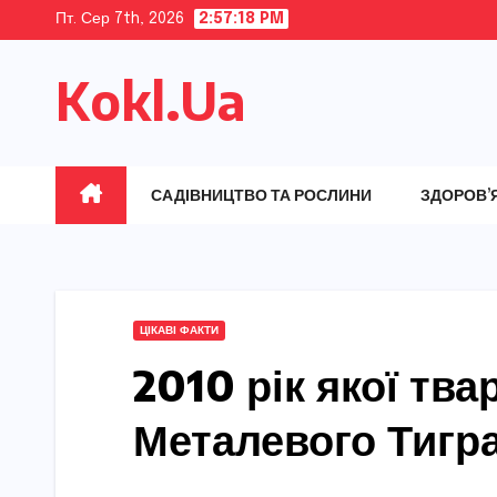
Skip
Пт. Сер 7th, 2026
2:57:19 PM
to
Kokl.Ua
content
САДІВНИЦТВО ТА РОСЛИНИ
ЗДОРОВ’
ЦІКАВІ ФАКТИ
2010 рік якої тва
Металевого Тигр