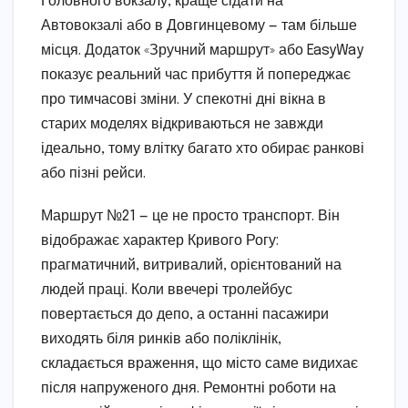
Головного вокзалу, краще сідати на
Автовокзалі або в Довгинцевому — там більше
місця. Додаток «Зручний маршрут» або EasyWay
показує реальний час прибуття й попереджає
про тимчасові зміни. У спекотні дні вікна в
старих моделях відкриваються не завжди
ідеально, тому влітку багато хто обирає ранкові
або пізні рейси.
Маршрут №21 — це не просто транспорт. Він
відображає характер Кривого Рогу:
прагматичний, витривалий, орієнтований на
людей праці. Коли ввечері тролейбус
повертається до депо, а останні пасажири
виходять біля ринків або поліклінік,
складається враження, що місто саме видихає
після напруженого дня. Ремонтні роботи на