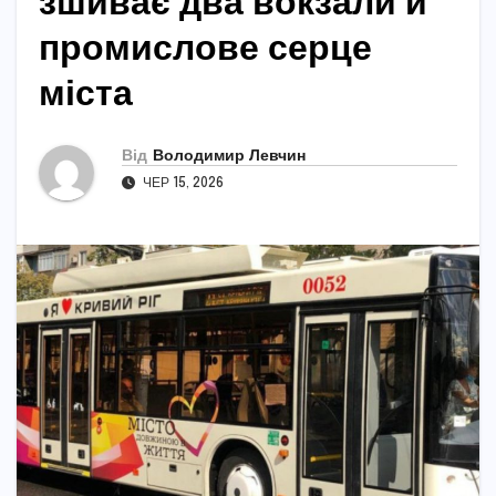
зшиває два вокзали й
промислове серце
міста
Від
Володимир Левчин
ЧЕР 15, 2026