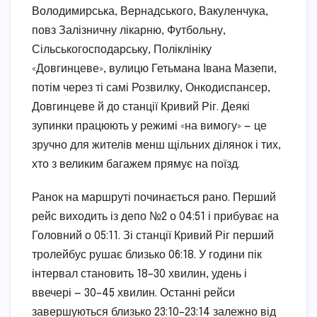
Володимирська, Вернадського, Вакуленчука,
повз Залізничну лікарню, Футбольну,
Сільськогосподарську, Поліклініку
«Довгинцеве», вулицю Гетьмана Івана Мазепи,
потім через ті самі Розвилку, Онкодиспансер,
Довгинцеве й до станції Кривий Ріг. Деякі
зупинки працюють у режимі «на вимогу» — це
зручно для жителів менш щільних ділянок і тих,
хто з великим багажем прямує на поїзд.
Ранок на маршруті починається рано. Перший
рейс виходить із депо №2 о 04:51 і прибуває на
Головний о 05:11. Зі станції Кривий Ріг перший
тролейбус рушає близько 06:18. У години пік
інтервал становить 18–30 хвилин, удень і
ввечері — 30–45 хвилин. Останні рейси
завершуються близько 23:10–23:14 залежно від