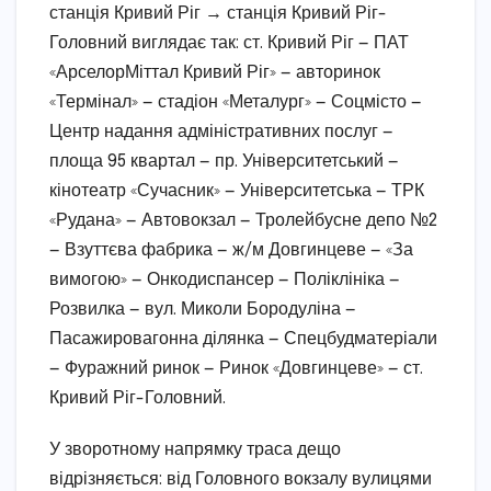
станція Кривий Ріг → станція Кривий Ріг-
Головний виглядає так: ст. Кривий Ріг — ПАТ
«АрселорМіттал Кривий Ріг» — авторинок
«Термінал» — стадіон «Металург» — Соцмісто —
Центр надання адміністративних послуг —
площа 95 квартал — пр. Університетський —
кінотеатр «Сучасник» — Університетська — ТРК
«Рудана» — Автовокзал — Тролейбусне депо №2
— Взуттєва фабрика — ж/м Довгинцеве — «За
вимогою» — Онкодиспансер — Поліклініка —
Розвилка — вул. Миколи Бородуліна —
Пасажировагонна ділянка — Спецбудматеріали
— Фуражний ринок — Ринок «Довгинцеве» — ст.
Кривий Ріг-Головний.
У зворотному напрямку траса дещо
відрізняється: від Головного вокзалу вулицями