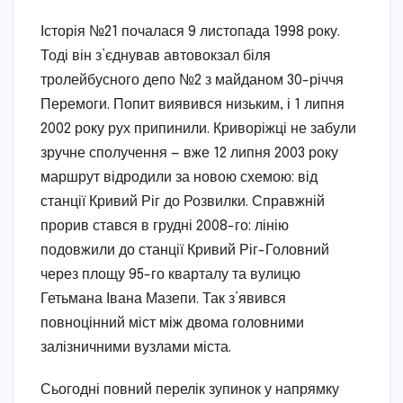
Історія №21 почалася 9 листопада 1998 року.
Тоді він з’єднував автовокзал біля
тролейбусного депо №2 з майданом 30-річчя
Перемоги. Попит виявився низьким, і 1 липня
2002 року рух припинили. Криворіжці не забули
зручне сполучення — вже 12 липня 2003 року
маршрут відродили за новою схемою: від
станції Кривий Ріг до Розвилки. Справжній
прорив стався в грудні 2008-го: лінію
подовжили до станції Кривий Ріг-Головний
через площу 95-го кварталу та вулицю
Гетьмана Івана Мазепи. Так з’явився
повноцінний міст між двома головними
залізничними вузлами міста.
Сьогодні повний перелік зупинок у напрямку