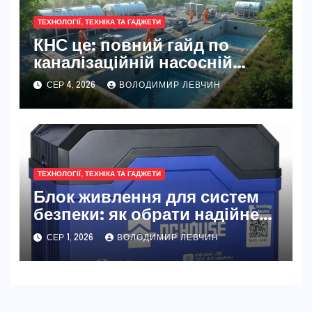
ТЕХНОЛОГІЇ, ТЕХНІКА ТА ГАДЖЕТИ
КНС це: повний гайд по
каналізаційній насосній
станції
СЕР 4, 2026
ВОЛОДИМИР ЛЕВЧИН
ТЕХНОЛОГІЇ, ТЕХНІКА ТА ГАДЖЕТИ
Блок живлення для систем
безпеки: як обрати надійне
джерело живлення
СЕР 1, 2026
ВОЛОДИМИР ЛЕВЧИН