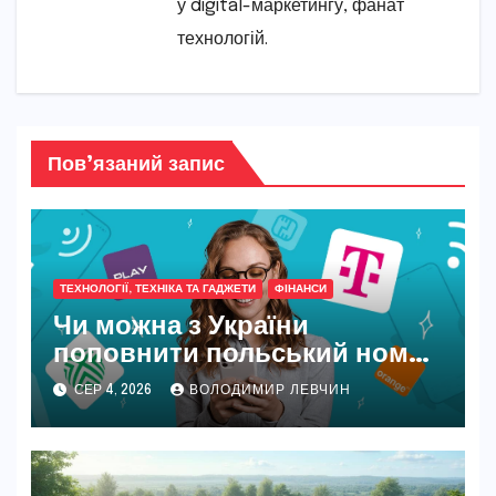
у digital-маркетингу, фанат
технологій.
Пов’язаний запис
ТЕХНОЛОГІЇ, ТЕХНІКА ТА ГАДЖЕТИ
ФІНАНСИ
Чи можна з України
поповнити польський номер
у 2026 році
СЕР 4, 2026
ВОЛОДИМИР ЛЕВЧИН