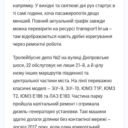
напрямку. У вихідні та святкові дні рух стартує в
ті самі години, хоча пасажиропотік дещо
менший. Повний актуальний графік завжди
можна перевірити на ресурсі transport.kr.ua —
там відображаються навіть дрібні коригування
через ремонтні роботи.
Тролейбусне депо №2 на вулиці Дніпровське
шосе, 22 обслуговує не лише 21-й, а й цілу
низку інших маршрутів південної та
центральної частини міста. На лінії переважно
класичні моделі — ЗіУ-9, ЗіУ-10, ЮМЗ Т1Р, ЮМЗ
Т2, ЮМЗ Е186 та ЛАЗ Е183. Частина парку
пройшла капітальний ремонт і отримала
дизель-генераторні установки. Такі машини
здатні долати ділянки без контактної мережі —
досвід 2017 року, коли один криворізький