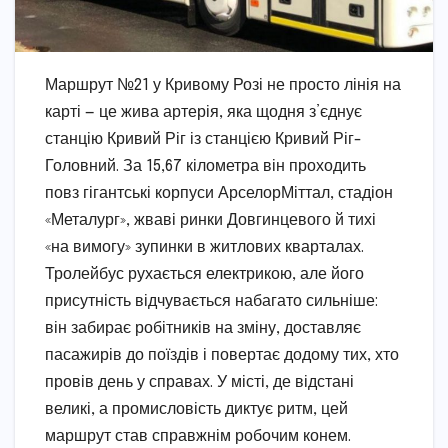
Маршрут №21 у Кривому Розі не просто лінія на
карті — це жива артерія, яка щодня з’єднує
станцію Кривий Ріг із станцією Кривий Ріг-
Головний. За 15,67 кілометра він проходить
повз гігантські корпуси АрселорМіттал, стадіон
«Металург», жваві ринки Довгинцевого й тихі
«на вимогу» зупинки в житлових кварталах.
Тролейбус рухається електрикою, але його
присутність відчувається набагато сильніше:
він забирає робітників на зміну, доставляє
пасажирів до поїздів і повертає додому тих, хто
провів день у справах. У місті, де відстані
великі, а промисловість диктує ритм, цей
маршрут став справжнім робочим конем.