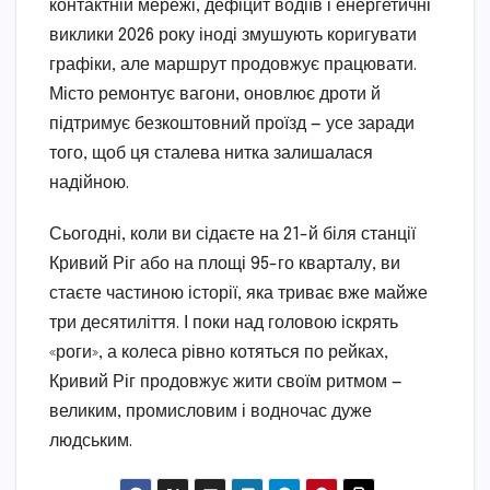
контактній мережі, дефіцит водіїв і енергетичні
виклики 2026 року іноді змушують коригувати
графіки, але маршрут продовжує працювати.
Місто ремонтує вагони, оновлює дроти й
підтримує безкоштовний проїзд — усе заради
того, щоб ця сталева нитка залишалася
надійною.
Сьогодні, коли ви сідаєте на 21-й біля станції
Кривий Ріг або на площі 95-го кварталу, ви
стаєте частиною історії, яка триває вже майже
три десятиліття. І поки над головою іскрять
«роги», а колеса рівно котяться по рейках,
Кривий Ріг продовжує жити своїм ритмом —
великим, промисловим і водночас дуже
людським.