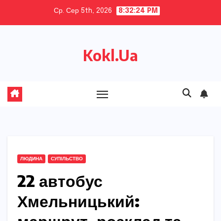
Skip
Ср. Сер 5th, 2026
8:32:25 PM
to
content
Kokl.Ua
ЛЮДИНА
СУПІЛЬСТВО
22 автобус
Хмельницький: