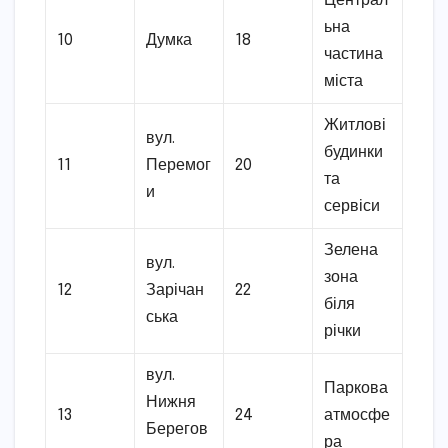
Централ
ьна
10
Думка
18
частина
міста
Житлові
вул.
будинки
11
Перемог
20
та
и
сервіси
Зелена
вул.
зона
12
Зарічан
22
біля
ська
річки
вул.
Паркова
Нижня
13
24
атмосфе
Берегов
ра