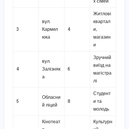
х сімей
Житлові
вул.
квартал
3
Кармел
4
и,
юка
магазин
и
Зручний
вул.
виїзд на
4
Залізняк
6
магістра
а
лі
Студент
Обласни
5
8
и та
й ліцей
молодь
Кінотеат
Культурн