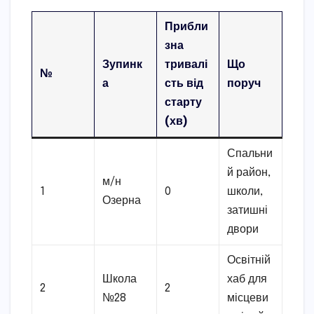
Прибли
зна
Зупинк
тривалі
Що
№
а
сть від
поруч
старту
(хв)
Спальни
й район,
м/н
1
0
школи,
Озерна
затишні
двори
Освітній
Школа
хаб для
2
2
№28
місцеви