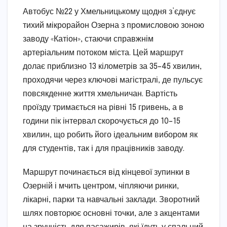
Автобус №22 у Хмельницькому щодня з’єднує
тихий мікрорайон Озерна з промисловою зоною
заводу «Катіон», стаючи справжнім
артеріальним потоком міста. Цей маршрут
долає приблизно 13 кілометрів за 35–45 хвилин,
проходячи через ключові магістралі, де пульсує
повсякденне життя хмельничан. Вартість
проїзду тримається на рівні 15 гривень, а в
години пік інтервал скорочується до 10–15
хвилин, що робить його ідеальним вибором як
для студентів, так і для працівників заводу.
Маршрут починається від кінцевої зупинки в
Озерній і мчить центром, чіпляючи ринки,
лікарні, парки та навчальні заклади. Зворотний
шлях повторює основні точки, але з акцентами