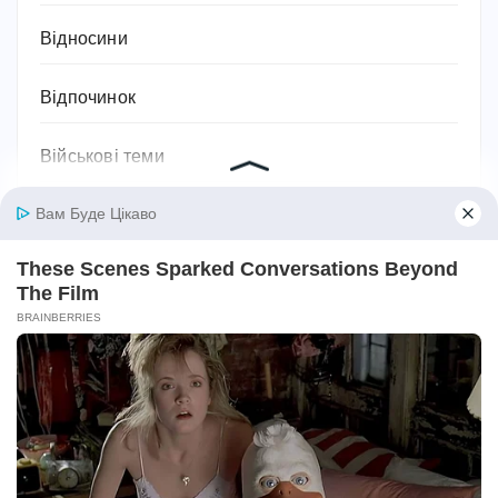
Відносини
Відпочинок
Військові теми
Географія
Гороскоп
Гуманітарні науки
Дієти та схуднення
Дім