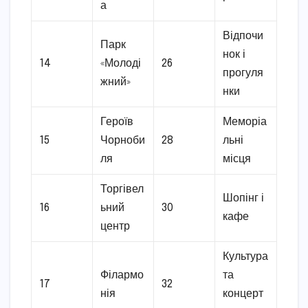
а
Відпочи
Парк
нок і
14
«Молоді
26
прогуля
жний»
нки
Героїв
Меморіа
15
Чорноби
28
льні
ля
місця
Торгівел
Шопінг і
16
ьний
30
кафе
центр
Культура
Філармо
та
17
32
нія
концерт