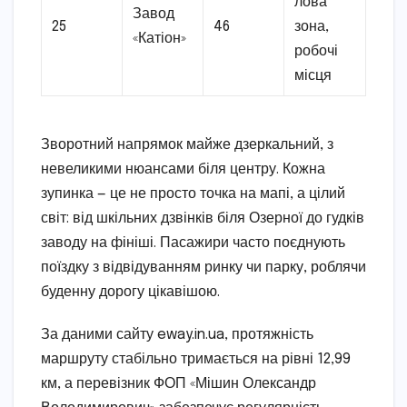
лова
Завод
25
46
зона,
«Катіон»
робочі
місця
Зворотний напрямок майже дзеркальний, з
невеликими нюансами біля центру. Кожна
зупинка — це не просто точка на мапі, а цілий
світ: від шкільних дзвінків біля Озерної до гудків
заводу на фініші. Пасажири часто поєднують
поїздку з відвідуванням ринку чи парку, роблячи
буденну дорогу цікавішою.
За даними сайту eway.in.ua, протяжність
маршруту стабільно тримається на рівні 12,99
км, а перевізник ФОП «Мішин Олександр