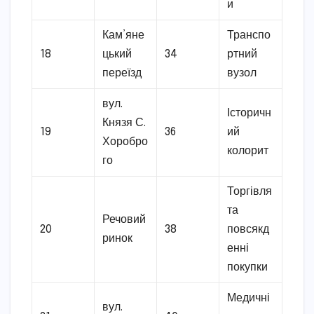
и
Кам’яне
Транспо
18
цький
34
ртний
переїзд
вузол
вул.
Історичн
Князя С.
19
36
ий
Хоробро
колорит
го
Торгівля
та
Речовий
20
38
повсякд
ринок
енні
покупки
Медичні
вул.