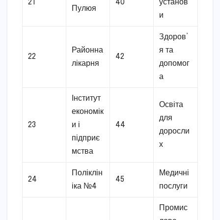
21
40
установ
Пулюя
и
Здоров’
Районна
я та
22
42
лікарня
допомог
а
Інститут
Освіта
економік
для
23
и і
44
доросли
підприє
х
мства
Поліклін
Медичні
24
45
іка №4
послуги
Промис