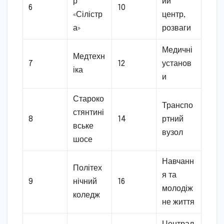
р
ий
6
10
«Сілістр
центр,
а»
розваги
Медичні
Медтехн
7
12
установ
іка
и
Староко
Транспо
стянтині
8
14
ртний
вське
вузол
шосе
Навчанн
Політех
я та
9
нічний
16
молодіж
коледж
не життя