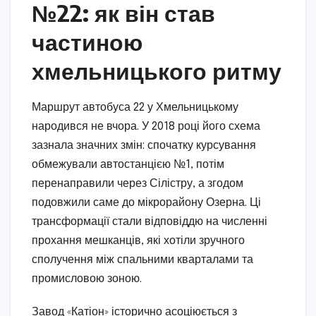
№22: як він став
частиною
хмельницького ритму
Маршрут автобуса 22 у Хмельницькому
народився не вчора. У 2018 році його схема
зазнала значних змін: спочатку курсування
обмежували автостанцією №1, потім
перенаправили через Сілістру, а згодом
подовжили саме до мікрорайону Озерна. Ці
трансформації стали відповіддю на численні
прохання мешканців, які хотіли зручного
сполучення між спальними кварталами та
промисловою зоною.
Завод «Катіон» історично асоціюється з