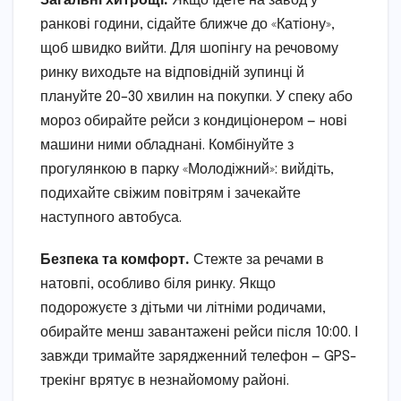
Загальні хитрощі.
Якщо їдете на завод у
ранкові години, сідайте ближче до «Катіону»,
щоб швидко вийти. Для шопінгу на речовому
ринку виходьте на відповідній зупинці й
плануйте 20–30 хвилин на покупки. У спеку або
мороз обирайте рейси з кондиціонером — нові
машини ними обладнані. Комбінуйте з
прогулянкою в парку «Молодіжний»: вийдіть,
подихайте свіжим повітрям і зачекайте
наступного автобуса.
Безпека та комфорт.
Стежте за речами в
натовпі, особливо біля ринку. Якщо
подорожуєте з дітьми чи літніми родичами,
обирайте менш завантажені рейси після 10:00. І
завжди тримайте зарядженний телефон — GPS-
трекінг врятує в незнайомому районі.