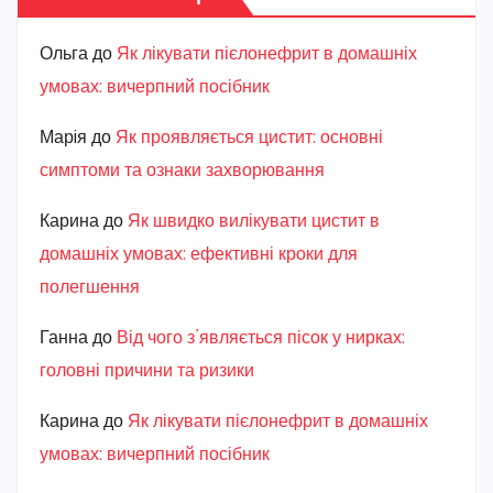
Ольга
до
Як лікувати пієлонефрит в домашніх
умовах: вичерпний посібник
Марiя
до
Як проявляється цистит: основні
симптоми та ознаки захворювання
Карина
до
Як швидко вилікувати цистит в
домашніх умовах: ефективні кроки для
полегшення
Ганна
до
Від чого з’являється пісок у нирках:
головні причини та ризики
Карина
до
Як лікувати пієлонефрит в домашніх
умовах: вичерпний посібник