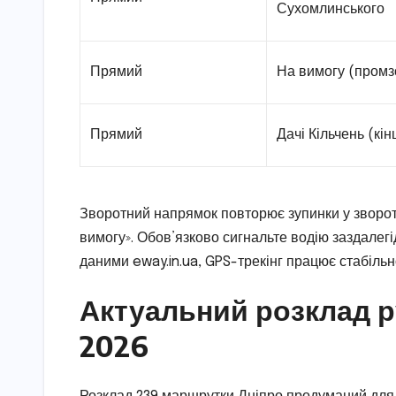
Сухомлинського
Прямий
На вимогу (промз
Прямий
Дачі Кільчень (кі
Зворотний напрямок повторює зупинки у зворот
вимогу». Обов’язково сигнальте водію заздалегі
даними eway.in.ua, GPS-трекінг працює стабіль
Актуальний розклад р
2026