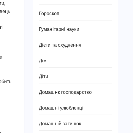
ги,
авець
Гороскоп
ті
Гуманітарні науки
Дієти та схуднення
не
Дім
Діти
обить
Домашнє господарство
Домашні улюбленці
Домашній затишок