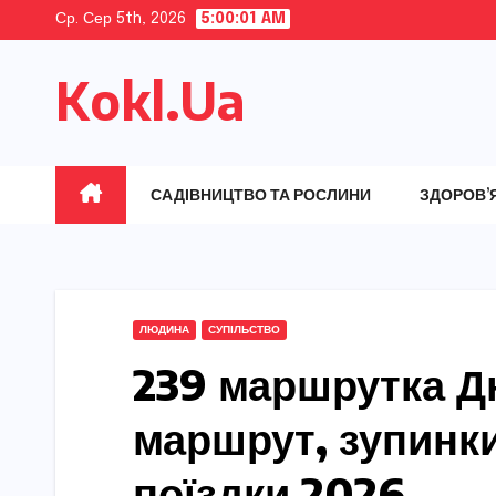
Skip
Ср. Сер 5th, 2026
5:00:02 AM
to
Kokl.Ua
content
САДІВНИЦТВО ТА РОСЛИНИ
ЗДОРОВ’
ЛЮДИНА
СУПІЛЬСТВО
239 маршрутка Дн
маршрут, зупинки
поїздки 2026