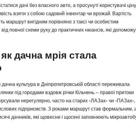
істатися дачі без власного авто, а просунуті користувачі цін
ивість взяти з собою садовий інвентар чи врожай. Вартість
ить маршрут вигідним порівняно з таксі чи особистим
 від повної схеми руху до практичних нюансів, які допоможу
 як дачна мрія стала
ю
и дачна культура в Дніпропетровській області переживала
лянки під городами вздовж річки Кільчень — правої притоки
урсували нерегулярно, часто на старих «ЛАЗах» чи «ПАЗах», 
мислових підприємств. З роками маршрут став формальним, 
исячі дачників, які щовесни і щосені заповнюють мікроавтоб