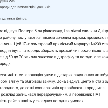
шрутці 239
ради для початківців і дачників
 дачників Дніпра
від вул. Пастера біля річвокзалу, і за лічені хвилини Дніп
ого району поступаються місцем зеленим паркам, промислов
Кільчень. Цей 17-кілометровий приміський маршрут №239 ст
щодня їдуть на городи, збирають врожай чи просто тікають в
ає від 50 до 70 хвилин залежно від трафіку та погоди, але ко
рироди.
есятиліттями, еволюціонуючи від старих радянських автобу
ром влітку та обігрівом взимку. Вона з’єднує центр міста з 
городного, де сотні кооперативів приваблюють городників,
оці розклад залишився передбачуваним, а перевізник ПАТ
сть рейсів навіть у складних погодних умовах.