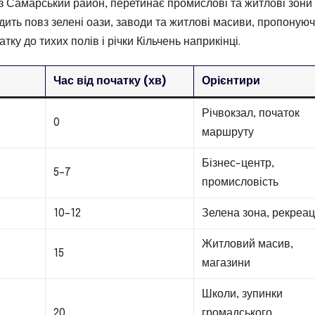
з Самарський район, перетинає промислові та житлові зони 
ить повз зелені оази, заводи та житлові масиви, пропоную
ку до тихих полів і річки Кільчень наприкінці.
Час від початку (хв)
Орієнтири
Річвокзал, початок
0
маршруту
Бізнес-центр,
5–7
промисловість
10–12
Зелена зона, рекреац
Житловий масив,
15
магазини
Школи, зупинки
20
громадського