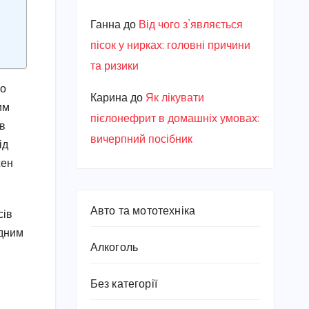
Ганна
до
Від чого з’являється
пісок у нирках: головні причини
та ризики
ро
Карина
до
Як лікувати
им
пієлонефрит в домашніх умовах:
ав
вичерпний посібник
ід
жен
Авто та мототехніка
сів
одним
Алкоголь
Без категорії