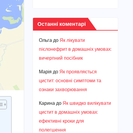
Останні коментарі
Ольга
до
Як лікувати
пієлонефрит в домашніх умовах:
вичерпний посібник
Марiя
до
Як проявляється
цистит: основні симптоми та
ознаки захворювання
Карина
до
Як швидко вилікувати
цистит в домашніх умовах:
ефективні кроки для
полегшення