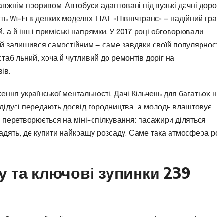
вжнім проривом. Автобуси адаптовані під вузькі дачні доро
віть Wi-Fi в деяких моделях. ПАТ «Північтранс» — надійний гр
й, а й інші приміські напрямки. У 2017 році обговорювали
й залишився самостійним — саме завдяки своїй популярнос
стабільний, хоча й чутливий до ремонтів доріг на
ів.
ння української ментальності. Дачі Кільчень для багатьох 
та дідусі передають досвід городництва, а молодь влаштовує
то перетворюється на міні-спілкування: пасажири діляться
радять, де купити найкращу розсаду. Саме така атмосфера р
 та ключові зупинки 239