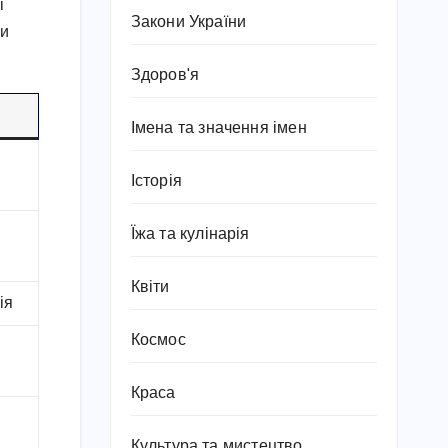
і
Закони України
чи
Здоров'я
Імена та значення імен
Історія
Їжа та кулінарія
Квіти
ія
Космос
Краса
Культура та мистецтво