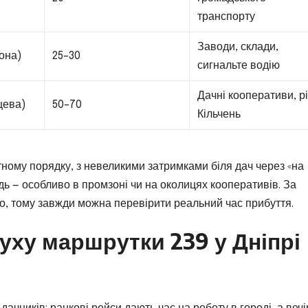
транспорту
Заводи, склади,
она)
25–30
сигнальте водію
Дачні кооперативи, р
нцева)
50–70
Кільчень
ному порядку, з невеликими затримками біля дач через «на
дь — особливо в промзоні чи на околицях кооперативів. За
но, тому завжди можна перевірити реальний час прибуття.
уху маршрутки 239 у Дніпрі