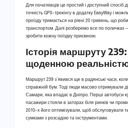
Для початківців це простий і доступний спосіб д
точність GPS-трекінгу в додатку EasyWay і можл
проїзду тримається на рівні 20 гривень, що роб
транспортом. Далі розберемо все по поличках —
зробити кожну поїздку приємною.
Історія маршруту 239:
щоденною реальніст
Маршрут 239 з’явився ще в радянські часи, кол
справжній бум. Тоді люди масово отримували ді
Самари, яка впадає в Дніпро. Перші автобуси к
пасажири стояли в заторах біля ринків чи про
2010-х його оптимізували, щоб обслуговувати т
сумками з розсадою та інструментами.