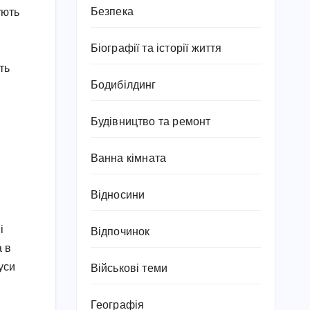
Безпека
ують
Біографії та історії життя
ть
Бодибілдинг
Будівництво та ремонт
Ванна кімната
Відносини
і
Відпочинок
а в
уси
Військові теми
Географія