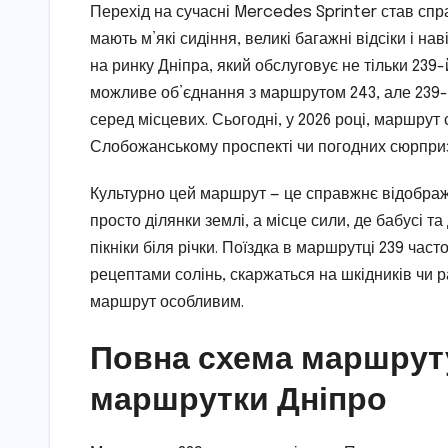
Перехід на сучасні Mercedes Sprinter став спра
мають м’які сидіння, великі багажні відсіки і на
на ринку Дніпра, який обслуговує не тільки 239-
можливе об’єднання з маршрутом 243, але 239-
серед місцевих. Сьогодні, у 2026 році, маршрут 
Слобожанському проспекті чи погодних сюрприз
Культурно цей маршрут — це справжнє відображе
просто ділянки землі, а місце сили, де бабусі 
пікніки біля річки. Поїздка в маршрутці 239 час
рецептами солінь, скаржаться на шкідників чи 
маршрут особливим.
Повна схема маршруту
маршрутки Дніпро