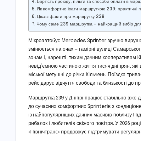
Вартість проїзду, пільги та способи оплати в мар
Як комфортно їхати маршруткою 239: практичні по
Цікаві факти про маршрутку 239
Чому саме 239 маршрутка — найкращий вибір для
Мікроавтобус Mercedes Sprinter зручно вирушає 
змінюється на очах — гамірні вулиці Самарськ
зонам і, нарешті, тихим дачним кооперативам 
невід’ємною частиною життя тисяч дніпрян, які 
міської метушні до річки Кільчень. Поїздка трив
рейс дарує відчуття свободи та близькості до п
Маршрутка 239 у Дніпрі працює стабільно вже д
до сучасних комфортних Sprinterів з кондиціоне
із найпопулярніших дачних масивів поблизу Під
рибалок і любителів свіжого повітря. У 2026 р
«Північтранс» продовжує підтримувати регулярні