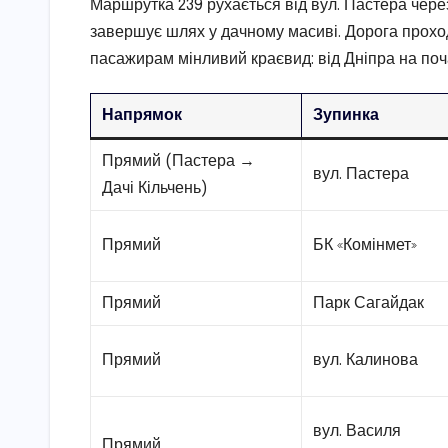
Маршрутка 239 рухається від вул. Пастера чере
завершує шлях у дачному масиві. Дорога проход
пасажирам мінливий краєвид: від Дніпра на почат
Напрямок
Зупинка
Прямий (Пастера →
вул. Пастера
Дачі Кільчень)
Прямий
БК «Комінмет»
Прямий
Парк Сагайдак
Прямий
вул. Калинова
вул. Василя
Прямий